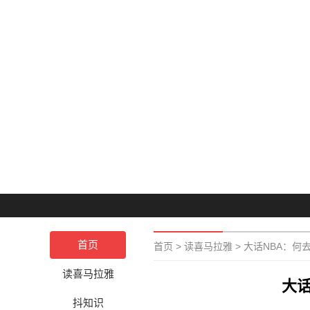
首页
首页
>
读喜马拉雅
>
大话NBA：何
读喜马拉雅
大
抖知识