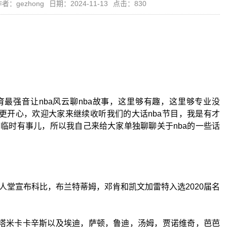
者：gezhong
日期：2024-11-13
点击：830
最强音让nba风云聊nba故事，这里够有趣，这里够专业没
我更开心，欢迎大家来继续收听我们的大话nba节目，我是有才
临时有事儿，所以我自己来给大家单独聊聊关于nba的一些话
人堂宣布科比，布兰特蒂姆，邓肯和凯文加雷特入选2020届名
星，塔米卡卡辛斯以及埃迪，萨顿，鲁迪，汤姆，贾诺维奇，芭芭