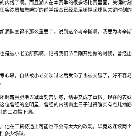
的内线了啊。而且湖人在本赛季的很多场比赛里面，关键时刻
任容浓眉加詹姆斯的前掌组合已经是足够撑起球队关键时刻的
胡润队变得不那么重要了。说到这个考辛斯啊，我要为考辛斯
也是被小老弟所赐啊。记得我们节目刚开始做的时候，曾经出
考心思，自从被小老弟吹过之后受伤了也被交易了，好不容易
。
还卧薪尝胆地去减重刻苦训练，结果又成了重伤。现在的表妹
这位曾经的全明星，曾经的内线霸主日子过得确实有点儿抽筋
面对的工资帽下调。
，他在工资待遇上可能也不会有太大的改观，毕竟这连续两个
打多少场球。