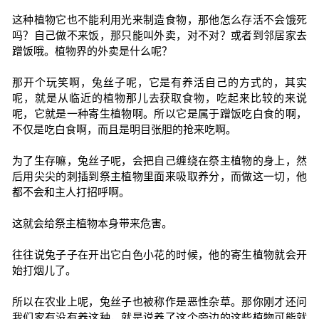
这种植物它也不能利用光来制造食物，那他怎么存活不会饿死
吗？自己做不来饭，那只能叫外卖，对不对？或者到邻居家去
蹭饭哦。植物界的外卖是什么呢？
那开个玩笑啊，兔丝子呢，它是有养活自己的方式的，其实
呢，就是从临近的植物那儿去获取食物，吃起来比较的来说
呢，它就是一种寄生植物啊。所以它是属于蹭饭吃白食的啊，
不仅是吃白食啊，而且是明目张胆的抢来吃啊。
为了生存嘛，兔丝子呢，会把自己缠绕在祭主植物的身上，然
后用尖尖的刺插到祭主植物里面来吸取养分，而做这一切，他
都不会和主人打招呼啊。
这就会给祭主植物本身带来危害。
往往说兔子子在开出它白色小花的时候，他的寄生植物就会开
始打烟儿了。
所以在农业上呢，兔丝子也被称作是恶性杂草。那你刚才还问
我们家有没有养这种，就是说养了这个旁边的这些植物可能就