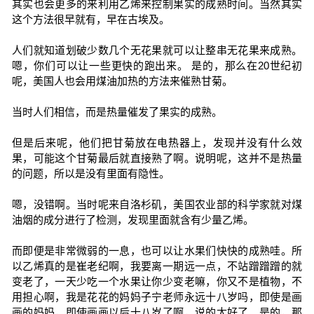
其实也会更多的来利用乙烯来控制果实的成熟时间。当然其实
这个方法很早就有，早在古埃及。
人们就知道划破少数几个无花果就可以让整串无花果来成熟。
嗯，你们可以让一些更快的跑出来。 是的，那么在20世纪初
呢，美国人也会用煤油加热的方法来催熟甘菊。
当时人们相信，而是热量催发了果实的成熟。
但是后来呢，他们把甘菊放在电热器上，发现并没有什么效
果，可能这个甘菊最后就直接熟了啊。说明呢，这并不是热量
的问题，所以是没有里面有隐性。
嗯，没错啊。当时呢来自洛杉矶，美国农业部的科学家就对煤
油烟的成分进行了检测，发现里面就含有少量乙烯。
而即便是非常微弱的一息，也可以让水果们快快的成熟哇。所
以乙烯真的是崔老纪啊，我要离一期远一点，不站蹭蹭蹭的就
变老了，一天少吃一个水果让你少变老嘛，你又不是植物，不
用担心啊，我是花花的妈妈子宁老师永远十八岁吗，即使是画
画的妈妈，即使画画以后十八岁了啊，说的太好了。是的，那