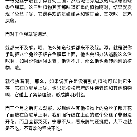
一根兔丝子放在了微甘菊上面，然后呢在旁边放的鸡屎藤碰碰
香鱼腥草。这三种植物其实都味道挺重的植物啊对，结果就发
现了兔丝子呢，它最喜欢的是碰碰香和微甘菊，其次呢，是鸡
屎藤。
而对于鱼腥草呢则是。
躲都来不及躲。嗯，怎么知道他躲都来不及躲。嗯，就是说你
手动把这个兔丝子缠在鱼腥草上面，他也会想办法逃脱这么治
呢啊。如果说你缠得太紧，他逃不开，那么他也会转向别的植
物。哦。
就很执着啊。那么，如果说实在是没有别的植物可以供它生
存，它在鱼腥草上呢，也只是松松垮垮的环绕着这和其他植物
啊，它碰上了紧紧缠绕，形成鲜明对比。
而三个月之后再去观察，发现缠在其他植物上的兔丝子都开花
了而缠在鱼腥草上啊，我们强行缠在上面的这个兔丝子非但没
开花，而且全都哭死，宁思不从，看来脾气还挺倔，大不吃就
是不吃，不喜欢的坚决不吃。