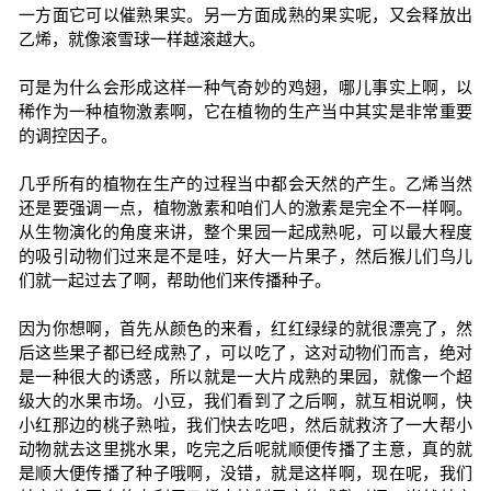
一方面它可以催熟果实。另一方面成熟的果实呢，又会释放出
乙烯，就像滚雪球一样越滚越大。
可是为什么会形成这样一种气奇妙的鸡翅，哪儿事实上啊，以
稀作为一种植物激素啊，它在植物的生产当中其实是非常重要
的调控因子。
几乎所有的植物在生产的过程当中都会天然的产生。乙烯当然
还是要强调一点，植物激素和咱们人的激素是完全不一样啊。
从生物演化的角度来讲，整个果园一起成熟呢，可以最大程度
的吸引动物们过来是不是哇，好大一片果子，然后猴儿们鸟儿
们就一起过去了啊，帮助他们来传播种子。
因为你想啊，首先从颜色的来看，红红绿绿的就很漂亮了，然
后这些果子都已经成熟了，可以吃了，这对动物们而言，绝对
是一种很大的诱惑，所以就是一大片成熟的果园，就像一个超
级大的水果市场。小豆，我们看到了之后啊，就互相说啊，快
小红那边的桃子熟啦，我们快去吃吧，然后就救济了一大帮小
动物就去这里挑水果，吃完之后呢就顺便传播了主意，真的就
是顺大便传播了种子哦啊，没错，就是这样啊，现在呢，我们