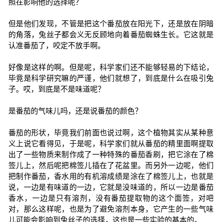
照在影响他的选择呢？
但是他们发现，不管是把这个番茄放在阳光下，还是放在阴暗
的角落，兔丝子都会义无反顾地向着番茄蜘蛛生长。它这就是
认准番茄了，咬定不放手啊。
好像是这样的啊。但是呢，科学家们还不能够轻易的下结论，
毕竟是科学研究嘛的严谨，他们就想了，到底是什么在吸引兔
子。哎，到底是不是味道呢？
是番茄的气味儿吗，还是说番茄的颜色？
番茄的形状，毕竟我们前面也说过啊，这个植物其实从某种意
义上说它看得见，于是呢，科学家们就从番茄的精里面啊提取
出了一些物质来制作成了一种特殊的番茄香刷，把它涂在了棉
签儿上，然后呢把棉签儿插在了花盆里。而另外一边呢，他们
把制作番茄，香水用的有机溶成绩是涂在了棉签儿上，也就是
说，一边是有味道的一边，它就是没味道的，所以一边是番茄
香水，一边是只有溶剂，没有番茄提取物的这个面签，对吧
对，那么这样呢，也是为了避免溶剂本身，它产生的一些气味
儿可能会影响到兔丝子的选择，这也是一些实验的基本的。