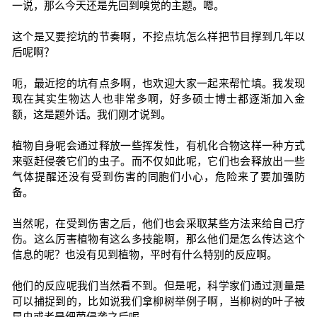
一说，那么今天还是先回到嗅觉的主题。嗯。
这个是又要挖坑的节奏啊，不挖点坑怎么样把节目撑到几年以
后呢啊？
呃，最近挖的坑有点多啊，也欢迎大家一起来帮忙填。我发现
现在其实生物达人也非常多啊，好多硕士博士都逐渐加入金
额，这是题外话。我们刚才说到。
植物自身呢会通过释放一些挥发性，有机化合物这样一种方式
来驱赶侵袭它们的虫子。而不仅如此呢，它们也会释放出一些
气体提醒还没有受到伤害的同胞们小心，危险来了要加强防
备。
当然呢，在受到伤害之后，他们也会采取某些方法来给自己疗
伤。这么厉害植物有这么多技能啊，那么他们是怎么传达这个
信息的呢？也没有见到植物，平时有什么特别的反应啊。
他们的反应呢我们当然看不到。但是呢，科学家们通过测量是
可以捕捉到的，比如说我们拿柳树举例子啊，当柳树的叶子被
昆虫或者是细菌侵袭之后呢。