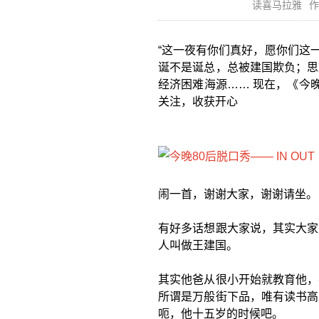
读喜马拉雅
作
“这一夜有你们真好，愿你们这一
诞不是诞总，总被建国欺负；思
经济困难海源…… 现在，《今晚
关注，收获开心
闹一首，谢谢大家，谢谢请坐。
有好多话想跟大家说，其实大家
人叫做王建国。
其实他爸从很小开始就教育他，
所谓是万般街下品，唯有读书高
呃，他十五岁的时候吧。