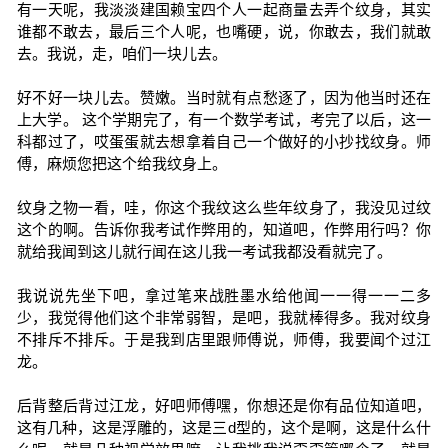
有一天呢，我淡淡建国赖宝四个人一起商量去弄个纹身，其实
谁都不敢去，最后三个人呢，也嘴硬，说，你敢去，我们就敢
去。我说，走，咱们一块儿去。
好不好一块儿去。赞嫩。当时就有点愁逐了，因为他当时还在
上大学。 这个学期完了，有一个数学考试，考完了以后，这一
科都过了，哎蛋蛋就去想拿着自己一个做好的小抄找纹身。师
傅，麻烦您把这个给我纹身上。
纹身之物一看，哇，你这个我纹这么些年纹身了，我没见过纹
这个的啊。告诉你我考试作弊用的，知道吧，作弊用行吗？你
就给我闻到这儿就行闻在这儿我一考试我都没看就完了。
我说说先坐下吧，拿过笔来战胜墨水给他闻一一得一一二多
少，我觉得他们这个非常弱智，是吧，我就棒得多。我对纹身
不排斥不排斥。于是我到店里跟师傅说，师傅，我要闻个过江
龙。
后背整后背过江龙，好吧师傅嘿，你想还是你有品位知道吧，
这有几种，这是浮雕的，这是三d型的，这个是啊，这是什么什