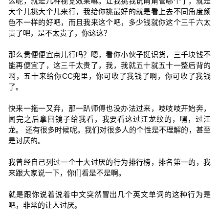
么呢，就是几种视觉效果嘛。让我挑我说甭甭管哪个了，就是
大个儿挑大个儿来行，我给你挑最好的就是看上去不同角度颜
色不一样的好吧，而且我来这个吧，多少钱就你这个三千六太
贵了吧，是不太贵了，你这这？
那么贵便便宜点儿行吗？嗯，看你小伙子挺识货，三千块钱不
能再便宜了，这三千太贵了，我，我就五十就五十一整后背的
啊，五十来给你CC兜里，你可收了我钱了啊，你可收了我钱
了。
快来一拖一又奔，那一趴师傅也没办法过来，吱吱吱开始奔，
闻完之后拿回镜子给我看，我要看这过江龙纹的，嘿，过江
龙。 还有很多时候呢。我们对很多人的个性是不理解的，甚至
是讨厌的。
我曾经自己列过一个十大讨厌的行为排行榜，排名第一的，我
来跟大家说一下，你们看是不是啊。
就是跟你说着说着中文突然冒出几个英文单词的这种行为是
吧，非常的让人讨厌。