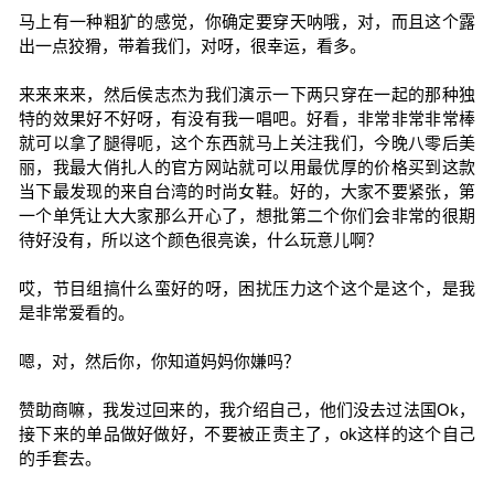
马上有一种粗犷的感觉，你确定要穿天呐哦，对，而且这个露
出一点狡猾，带着我们，对呀，很幸运，看多。
来来来来，然后侯志杰为我们演示一下两只穿在一起的那种独
特的效果好不好呀，有没有我一唱吧。好看，非常非常非常棒
就可以拿了腿得呃，这个东西就马上关注我们，今晚八零后美
丽，我最大俏扎人的官方网站就可以用最优厚的价格买到这款
当下最发现的来自台湾的时尚女鞋。好的，大家不要紧张，第
一个单凭让大大家那么开心了，想批第二个你们会非常的很期
待好没有，所以这个颜色很亮诶，什么玩意儿啊？
哎，节目组搞什么蛮好的呀，困扰压力这个这个是这个，是我
是非常爱看的。
嗯，对，然后你，你知道妈妈你嫌吗？
赞助商嘛，我发过回来的，我介绍自己，他们没去过法国Ok，
接下来的单品做好做好，不要被正责主了，ok这样的这个自己
的手套去。