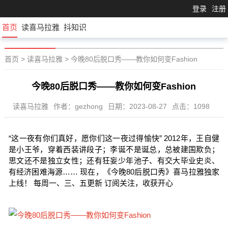
登录
注册
首页
读喜马拉雅
抖知识
首页
>
读喜马拉雅
>
今晚80后脱口秀——教你如何变Fashion
今晚80后脱口秀——教你如何变Fashion
读喜马拉雅
作者：gezhong
日期：2023-08-27
点击：1098
“这一夜有你们真好，愿你们这一夜过得愉快” 2012年，王自健
是小王爷，穿着西装讲段子；李诞不是诞总，总被建国欺负；
思文还不是独立女性；还有狂妄少年池子、有交大毕业史炎、
有经济困难海源…… 现在，《今晚80后脱口秀》喜马拉雅独家
上线！ 每周一、三、五更新 订阅关注，收获开心