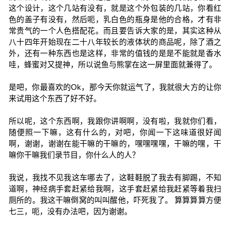
这个设计，这个几站有没有，就是这个外包装的几站，你看红
色的盖子有没有，然后呃，乳白色的瓶身是他的合格，才有非
常贵气的一个人色搭配花。而且要告诉大家的是，其实这种从
八十四年开始现在二十八年较长的液体状的商品呢，除了酒之
外，还有一种东西也是这样，非常的值钱的是是不能就是香水
哇，蜂蜜对又提神，所以说鱼与熊掌在这一屏里面就兼得了。
是吧，你最喜欢的Ok，那今天你就运气了，我就很大方的让你
来试用这个东西了好不好。
所以呢，这个东西啊，我跟你讲啊啊，没有啦，我就你们看，
随便照一下嘛，这有什么的，对吧，你闻一下这味道很好闻
啊，谢谢，谢谢在能干嘛的干嘛的，嘿嘿嘿嘿，干嘛的嘿，干
嘛你干嘛我们录节目，你什么人的人？
我说，我找不见我这车哪去了，这鞋鞋脱了我去有脚踢，不知
道啊，神经病手套赶紧给我啊，这手套赶紧给我赶紧等着我扫
厕所的。我这干嘛倒窝的叫叫醒他，吓死我了。 算算算算方便
七三，呃，没有办法吧，因为谢谢。