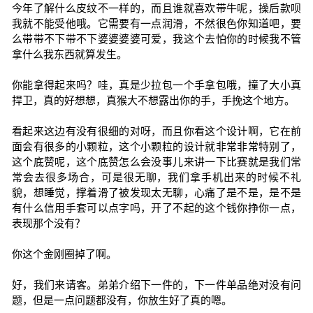
今年了解什么皮纹不一样的，而且谁就喜欢带牛呢，操后款呗
我就不能受他哦。它需要有一点润滑，不然很色你知道吧，要
么带带不下带不下婆婆婆婆可爱，我这个去怕你的时候我不管
拿什么我东西就算发生。
你能拿得起来吗？哇，真是少拉包一个手拿包哦，撞了大小真
捍卫，真的好想想，真猴大不想露出你的手，手挽这个地方。
看起来这边有没有很细的对呀，而且你看这个设计啊，它在前
面会有很多的小颗粒，这个小颗粒的设计就非常非常特别了，
这个底赞呢，这个底赞怎么会没事儿来讲一下比赛就是我们常
常会去很多场合，可是很无聊，我们拿手机出来的时候不礼
貌，想睡觉，撑着滑了被发现太无聊，心痛了是不是，是不是
有什么信用手套可以点字吗，开了不起的这个钱你挣你一点，
表现那个没有？
你这个金刚圈掉了啊。
好，我们来请客。弟弟介绍下一件的，下一件单品绝对没有问
题，但是一点问题都没有，你放生好了真的嗯。