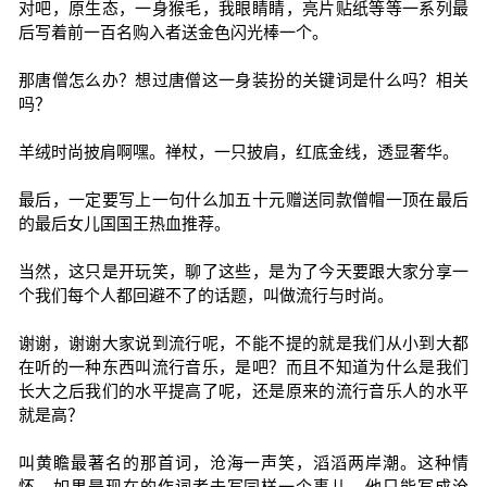
对吧，原生态，一身猴毛，我眼睛睛，亮片贴纸等等一系列最
后写着前一百名购入者送金色闪光棒一个。
那唐僧怎么办？想过唐僧这一身装扮的关键词是什么吗？相关
吗？
羊绒时尚披肩啊嘿。禅杖，一只披肩，红底金线，透显奢华。
最后，一定要写上一句什么加五十元赠送同款僧帽一顶在最后
的最后女儿国国王热血推荐。
当然，这只是开玩笑，聊了这些，是为了今天要跟大家分享一
个我们每个人都回避不了的话题，叫做流行与时尚。
谢谢，谢谢大家说到流行呢，不能不提的就是我们从小到大都
在听的一种东西叫流行音乐，是吧？而且不知道为什么是我们
长大之后我们的水平提高了呢，还是原来的流行音乐人的水平
就是高？
叫黄瞻最著名的那首词，沧海一声笑，滔滔两岸潮。这种情
怀，如果是现在的作词者去写同样一个事儿，他只能写成沧