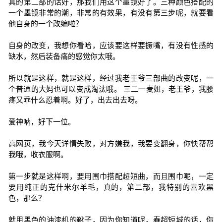
真的第二部的话好，那我们用这个墨镜好了。三种颜色搭配的
一个墨镜非常的潮，非常的有效果，有没有第三步呢，就要看
他自身的一个改编啦？
自身的改变，我想你看哈，应该要这样要撅嘴，有没有性感的
缺水，然后装备痛的感觉你太哦。
所以就是这样，就是这样，经过我老王爷三部曲的改变呢，一
个普通的大妈也可以变成淘汰哦。 三二一麦姐，老王爷，我腰
疼又乖什么忍着啊。好了，出去出去呀。
爱神呐，好下一位。
高网页，我今天详情失败，对方嫌我，我要变翻身，你快帮帮
我哦，收衣服啊。
第一步就是这样啊，要用围巾搭配超短曲，而且围巾呢，一定
要用纯正的克什米尔羊毛，真的，第二部，我特别的喜欢黑
色，那么？
就用黑色的油漆机的靴子，因为你知道呢，春超短城的话，你