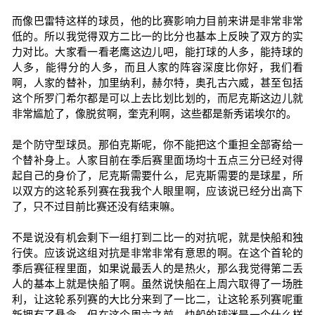
而像巴雷特这样的球员，他的比赛影响力目前来讲是非常非常
低的。所以我觉得双方二比一的比分也基本上反映了双方的实
力对比。大家看一看老鹰这边儿吧，能打球的人多，能持球的
人多，能得分的人多，而且人家的阵容深度比你好，我们看
啊，人家的替补，加里纳利，赫尔特，奥孔古六威，甚至包括
这个所罗门希尔都是可以上去比划比划的，而尼克斯这边儿就
非常尴尬了，像脱贫啊，奎克利啊，这些都是新秀诺埃尔的。
是个防守型球员。那伯克斯呢，你不能把这个重担全部寄给一
个替补身上。人家目前在季后赛里面场均十五点三分已经对得
起自己的身价了，尼克斯需要什么，尼克斯需要的是球星，所
以双方的这轮系列赛在我我个人眼里啊，应该说已经分出高下
了，只不过目前比赛还没有结束嘛。
不是说没有机会剩下一组打到二比一的对抗呢，就是快船和独
行侠。应该说这组对抗是非常非常有意思的啊。在这个首轮的
季后赛征程里面，如果说最丢人的是热火，那么我觉得第二丢
人的基本上就是快船了啊。虽然说快船在上周六取得了一场胜
利，让这轮系列赛的大比分来到了一比二，让这轮系列赛呢重
新拥有了悬念，但在这个周六之前，快船的球迷是一个什么样