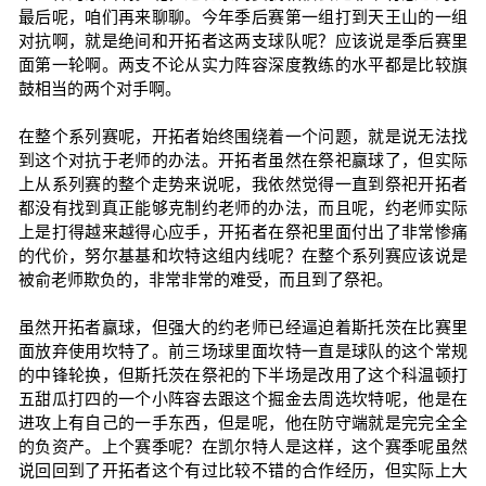
最后呢，咱们再来聊聊。今年季后赛第一组打到天王山的一组
对抗啊，就是绝间和开拓者这两支球队呢？应该说是季后赛里
面第一轮啊。两支不论从实力阵容深度教练的水平都是比较旗
鼓相当的两个对手啊。
在整个系列赛呢，开拓者始终围绕着一个问题，就是说无法找
到这个对抗于老师的办法。开拓者虽然在祭祀赢球了，但实际
上从系列赛的整个走势来说呢，我依然觉得一直到祭祀开拓者
都没有找到真正能够克制约老师的办法，而且呢，约老师实际
上是打得越来越得心应手，开拓者在祭祀里面付出了非常惨痛
的代价，努尔基基和坎特这组内线呢？在整个系列赛应该说是
被俞老师欺负的，非常非常的难受，而且到了祭祀。
虽然开拓者赢球，但强大的约老师已经逼迫着斯托茨在比赛里
面放弃使用坎特了。前三场球里面坎特一直是球队的这个常规
的中锋轮换，但斯托茨在祭祀的下半场是改用了这个科温顿打
五甜瓜打四的一个小阵容去跟这个掘金去周选坎特呢，他是在
进攻上有自己的一手东西，但是呢，他在防守端就是完完全全
的负资产。上个赛季呢？在凯尔特人是这样，这个赛季呢虽然
说回回到了开拓者这个有过比较不错的合作经历，但实际上大