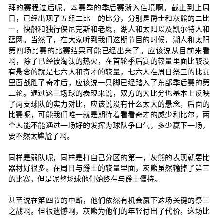
拜的赛程过后呢，本赛季的季后赛渐入佳境啊。截止到上周
日，已经出现了五组二比一的比分，分别是爵士和灰熊的二比
一，快船和独行侠尼克斯和老鹰，湖人和太阳以及凯尔特人和
篮网。当然了，在大家听到我们这期节目的时候，湖人和太阳
第四场比赛的比赛结果可能已经出来了。应该说从目前来看
啊，除了已经被淘汰的热火，在首轮季后赛的较量里面比较没
有悬念的就是七六人和奇才的较量，七六人在周日祭三的比赛
里面战胜了奇才后，应该说一只脚已经踏入了东部季后赛的第
二轮。通过这三场球的表现来说，双方的大比分也基本上反映
了两支球队的实力对比，应该说没有什么太大的悬念，后面的
比赛呢，可能我们唯一就是期待着看看奇才的威少和比尔，两
个人能不能通过一场好的发挥为球队争口气，多少赢下一场，
要不然太尴尬了啊。
同样是弱队呢，同样是打自己分区的第一，灰熊的表现就要比
器材好很多。在周日与爵士的较量里面，灰熊虽然输掉了第三
的比赛，但是呢整场球他们始终在与爵士僵持。
甚至说在第四节的中断，他们依然有机会赢下这场关键的祭三
之战啊。但很遗憾啊，灰熊为他们的年轻付出了代价。这场比