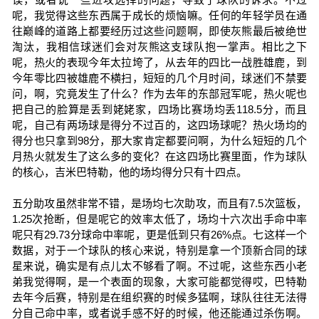
呢，我觉得这些东西属于成长的烦恼嘛。任何的年轻学员在通
往巅峰的道路上都要经历过这些问题啊，即使灰熊最后被绝世
淘汰，我相信球迷们会对灰熊这支球队抱一掌声。相比之下
呢，热火的表现今年太拉垮了，从去年的四比一战胜雄鹿，到
今年零比四被雄鹿不横扫，短短的几个月时间，球迷们不禁要
问，啊，究竟发生了什么？作为去年的东部冠军呢，热火呢也
把自己的脸算是丢到姥姥家，四场比赛场均丢118.5分，而且
呢，自己有两场球是得分不过百的，这四场球呢？热火场均的
得分也只拿到98分，那大家肯定都要问啊，为什么短短的几个
月热火就发生了这么多的变化？在这四场比赛里面，作为球队
的核心，吉米巴特勒，他的场均得分只有十四点。
五分助攻虽然非常不错，是场均七次助攻，而且有7.5次篮板，
1.25次抢断，但是呢它的效率太低了，场均十六次出手命中率
呢只有29.73分球命中率呢，更是低到只有26%点。七这样一个
数据，对于一个球队的核心来说，特别是拿一个顶新合同的球
星来说，确实是有点儿太不够看了啊。不过呢，这些东西小老
弟我觉得啊，是一个表面的现象，大家可能都觉得哎，巴特勒
去年今后赛，特别是在组织赛的时候多猛啊，球队往往无法得
分自己命中率，或者说手感不好的时候，他还能通过杀伤啊。