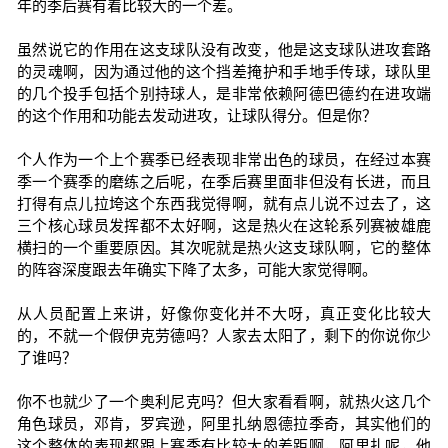
年的季后赛有着比较大的一个差。
虽然说它的作用在这支球队没有改变，他是这支球队进攻套路
的灵魂啊，因为通过他的这个挡差掩护和手地手传球，球队里
的几个投手包括个别持球人，是非常依赖阿德巴德约在进攻端
的这个作用和功能去发动进攻，让球队得分。但是你？
个人作为一个上个赛季已经表现非常出色的球员，在经过本赛
季一个赛季的磨练之后呢，在季后赛里面非但没有长进，而且
打得有点儿拉垮这个东西我觉得啊，就有点儿说不过去了，这
三个核心球员发挥都不太好啊，这是热火在这轮系列赛被雄鹿
横扫的一个重要原因。其次呢就是热火这支球队啊，它的整体
的阵容深度跟去年确实下降了太多，可能大家觉得啊。
从人员配置上来讲，好像你变化并不大呀，真正变化比较大
的，不就一个假伊克劳德吗？人家去太阳了，剩下的你说你少
了谁吗？
你不也就少了一个奥利尼克吗？但大家看看啊，就热火这几个
角色球员，邓肯，罗宾逊，阿里扎纳恩德拉季奇，其实他们的
这个整体的表现都跟上赛季有比较大的差距啊，阿里扎呢，他