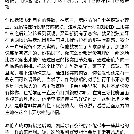
时候，而快船呢，抓住了这个机会，我自己做好我自己的进
攻。
你包括隆多利用它的经验，在第三，第四节的几个关键球处理
上，就搞得独行侠非常的被动。这就是为什么说快船在g三比赛
结束之后让这轮系列赛呢，又重新拥有了悬念。就是说独立牙
在前两场比赛表现出那种有点儿摧枯拉朽的那种压制感，我个
人一直是觉得不太真实的，但他就发生了人家赢球了，那怎么
说都是有道理的，你输球了，你怎么说都是没有理的。那这场
比赛呢派出来他们通过自己的比赛细节处理，通过泰伦卢的一
些临场的指挥，把这个比赛的走势改变了，赢下了一场球。而
且呢，赢下这场球之后，通过比赛的内容，你会发现还是有一
些东西可以调整的。当然了，作为快船的对手独行甲卡莱尔呢
也是非常优秀的一名主教练啊，卡莱尔手里呢，也并不是说没
有排你，包括前面一直没有打到鲍威尔呢，在第三场比赛里面
也短暂的登场过，他手里呢还握着马洋诺维奇，这种上场之后
几乎是非常非常具有拦下优势的人，所以说，看看后面双方的
主帅在这个卡莱尔率先出招。
泰伦卢成功解招之后啊，凯威尔在祭祀能不能带来一些其他的
不一样的东西啊。呃，这轮系列赛我相信会是非常有意思的。