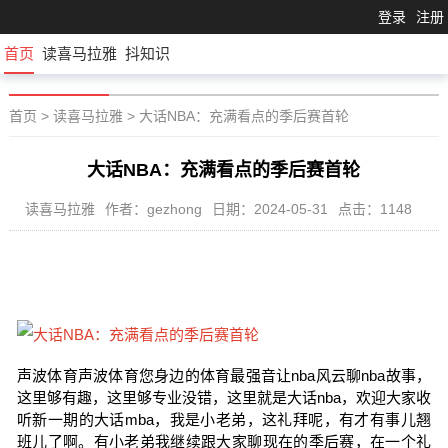
登录
注册
首页
读喜马拉雅
抖知识
首页
>
读喜马拉雅
>
大话NBA：充满看点的季后赛首轮
大话NBA：充满看点的季后赛首轮
读喜马拉雅
作者：gezhong
日期：2024-05-31
点击：1148
声波体育声波体育您身边的体育最强音让nba风云聊nba故事，
这里够有趣，这里够专业没错，这里就是大话nba，欢迎大家收
听新一期的大话mba，我是小老弟，这礼拜呢，有才有事儿翘
班儿了啊。有小老弟我继续跟大家聊现在的季后赛，在一个礼