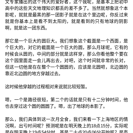
文专家播出的这个伟大的爱好者，这个我呢，是基本上把初中
高中的这些天文地理知识都丢的差不多了。当然就想象这个本
影呢，就就是最黑的那一团影子就是在这个里边呢，你反过来
就是你基本上是看不到太阳的，就是看到的只有地球的阴影
啊，就是这一团东西。
那它是一个巨大的圆巨大。我们想象这个截面是一个西面，是
个巨大的，对它的截面是一个巨大的圆，那么月球呢，它有的
时候会从圆的，中间的部分就是这样穿，那么你看他整个要在
这个园里面走一会儿再出去，对吧，这个时间就非常的长对，
但这一切他是在在整个一个圆圆的，应该是北圆吧，北边圆的
靠近北边圆的地方穿越过去。
这时候他穿越的过程相对来说就比较短暂。
嗯，一个是路径很短，第二个的话就是只有十二分钟时间，他
也去穿过这个圆的圆圆了。嗯，出了地球的本影了。
那么，我们具体到这一次月全食，我们来看一下上海地区的情
况啊，出亏时间呢？预测呢是在明天晚上的18点15分，实际呢
是在明天晚上19点54分时，甚是二十点20点06分开始呢？是声