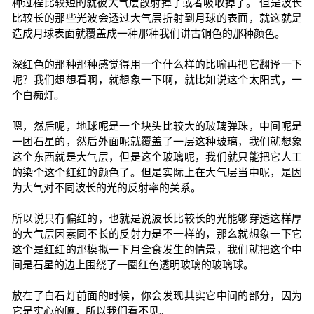
种过程比较短的就被大气层散射掉了或者吸收掉了。 但是波长
比较长的那些光波会透过大气层折射到月球的表面，就这就是
造成月球表面就覆盖成一种那种我们讲古铜色的那种颜色。
深红色的那种那种感觉得用一个什么样的比喻再把它翻译一下
呢？我们想想看啊，就想象一下啊，就比如说这个太阳式，一
个白痴灯。
嗯，然后呢，地球呢是一个块头比较大的玻璃弹珠，中间呢是
一团石星的，然后外面呢就覆盖了一层这种玻璃，我们就想象
这个东西就是大气层，但是这个玻璃呢，我们就只能把它人工
的染个这个红红的颜色了。但是实际上在大气层当中呢，是因
为大气对不同波长的光的反射率的关系。
所以说只有偏红的，也就是说波长比较长的光能够穿透这样厚
的大气层因素同不长的反射力是不一样的，那么就想象一下它
这个是红红的那模拟一下月全食发生的情景，我们就把这个中
间是石星的边上围绕了一圈红色透明玻璃的玻璃球。
放在了白石灯前面的时候，你会发现其实它中间的部分，因为
它是实心的嘛，所以我们看不见。