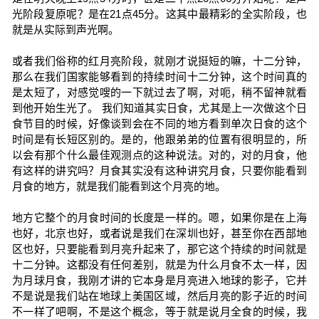
光阶段复原呢？是在21点45分。这其中最精彩的全实阶段，也
就是从实际到声光啊。
或者我们俗称的红月亮阶段，就刚才说挺短的嘛，十二分钟，
那么在我们国家能够看到的持续时间十二分钟，这个时间真的
是太短了，对感觉嗖的一下就过去了啊，对呃，稍不留神就看
到他开始生光了。 我们知道其实日食，尤其是上一次做这个日
食节目的时候，好像谈到会在不同的地方看到单次日食的这个
时间是有长短区别的。是的，他跟弟弟的位置有很明显的，所
以会有那个什么最佳观测点的这种说法。对的，对的月食，他
有这样的讲究吗？月食其实没有这种讲究月食，只要你能看到
月食的地方，就是我们能看到这个月亮的地。
地方它整个的月食时间的长度是一样的。嗯，如果你是在上海
也好，北京也好，或者说是我们在深圳也好，甚至你在西部地
区也好，只要能看到月亮升起来了，那它这个持续的时间就是
十二分钟。这都没有任何差别，就是为什么月食不太一样，因
为月球月食，我刚才讲的它本身是月亮进入地球的影子，它并
不是说是我们站在地球上美国区域，然后月亮的影子近的时间
不一样了吧啊，不是这个概念，等于就是说月全食的时候，我