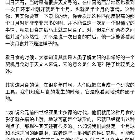
叫日环石，当时是有很多天文号的，在中国的西部地区也看到
一次日环事业刚好就是半个月，也就是半个月的事情。这种
你，其实你要查一下隶书的话，你会发现这种匹配度很高的那
个日月时是非常非常多的啊。并不能说这一次是一个很稀罕的
事情，就是日食之后马上就是月食了。对，但是他们两者之间
也并没有必然性，并不是说一次日食的前后，他一定能够看到
一次月食并不是这样子的。
看日食的时候，大家知道其实是人类了解太阳的非常好的一个
契机月食对于天文人来说，它的意义是什么呢？除了比较美之
外。
其实这月食的话，在很多年前啊，人们就把它当成一个研究的
工具。我们知道月食的发生的时候，它是能看到地球的影子
的。
比如说公元前四世纪亚里士多德的时代，他们就用这种月食的
影子就在描绘出哦。地球可能是个球形的，它就已经提出这种
观点了。那现在其实还有很多的。比如说我们要测定一个月球
和地球之间的距离啊，或者这些一系列的这种研究吧，可能都
会使用月食这种方式是不是他们发现？就是说月食出现的时