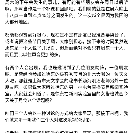
周六的下午会发生的事儿，有可能有些朋友会在周日以后听
啊，那就当作是一个补课和回顾吧。我们聊的就是在周六晚上
十八点一直到21点45分之间发生的。这一次越全是因为我国的
大部分地区。
都能够观赏到好担心，现在是不是有朋友已经准备要换台了，
或者说把这些节目关了啊，大家别担心，接下来的时间虽然说
旭东是一个人说了开场白，但后面绝对不会只有旭东一个人，
而且要比以往声音更加的多。
有两个人会出现，我也是邀请到了几位朋友助阵，一位朋友
呢，是曾经也参加过徐东的极客秀节目的非常大咖的一位天文
人吧，那就是上海市天文学会的秘书长汤海明汤老师另外一位
朋友呢。如果说大家听过徐东的另一档电台直播节目新闻实验
室，大家就会知道了，是徐东在新闻实验室里的女搭档城西今
天关于月食这个话题呢？
咱们三个人会以一种讨论的方式给大家呈现，那接下来呢，我
们就来听一听我们三个人对这次乐视的讨论。
谭老师，我知道我们的听众群体当中，其实大家的科学素养还