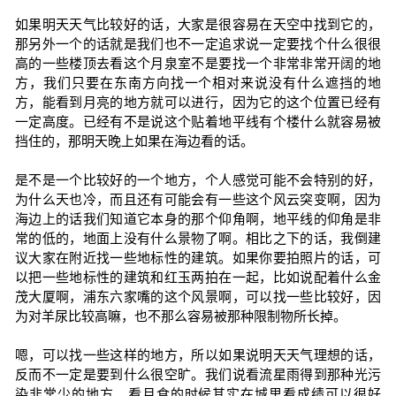
如果明天天气比较好的话，大家是很容易在天空中找到它的，
那另外一个的话就是我们也不一定追求说一定要找个什么很很
高的一些楼顶去看这个月泉室不是要找一个非常非常开阔的地
方，我们只要在东南方向找一个相对来说没有什么遮挡的地
方，能看到月亮的地方就可以进行，因为它的这个位置已经有
一定高度。已经有不是说这个贴着地平线有个楼什么就容易被
挡住的，那明天晚上如果在海边看的话。
是不是一个比较好的一个地方，个人感觉可能不会特别的好，
为什么天也冷，而且还有可能会有一些这个风云突变啊，因为
海边上的话我们知道它本身的那个仰角啊，地平线的仰角是非
常的低的，地面上没有什么景物了啊。相比之下的话，我倒建
议大家在附近找一些地标性的建筑。如果你要拍照片的话，可
以把一些地标性的建筑和红玉两拍在一起，比如说配着什么金
茂大厦啊，浦东六家嘴的这个风景啊，可以找一些比较好，因
为对羊尿比较高嘛，也不那么容易被那种限制物所长掉。
嗯，可以找一些这样的地方，所以如果说明天天气理想的话，
反而不一定是要到什么很空旷。我们说看流星雨得到那种光污
染非常少的地方，看月食的时候其实在城里看成绩可以很好