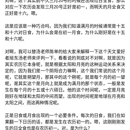
对啊，这个其实前不久三月20号的时候还出现过日全食，那么
对应一下农历会发现三月20号正好是初一，而明天的月全食又
正好是十六。嗯。
这是应该是一种巧合吗，因为我们知道满月的时候通常是十五
和十六对日食，为什么会是在初一月食，为什么刚好是在十五
和十六呢。
对啊，我可以替汤老师简单的给大家来解释一下这个天文爱好
者旭东汤老师来评判一下，看看说的到底对不对啊，就是因为
其实农历它本身呢，就是根据太阳和月亮的这种运动关系来决
定的，因为我们是一个阴阳合力嘛啊，这个我们常说的这个月
呢，它就是朔望月，那其中的这个朔呢，就是每个月的初一望
呢，是其实这个是月向上就是成为满月的那个状态，一般是发
生在每个月的十五或十六硕日。他的这个时间呢，一定是月亮
刚好在地球和太阳的中间而望，出现的时间呢是地球在月亮和
太阳之间，而这两种情况呢。
正是日食或月食出现的一个必要条件。每次的日食，我们在如
果翻一下日历的话，都是发生在农历初一的。嗯，这刚刚刚发
生的日全食也是在农历初一。对，是为什么？