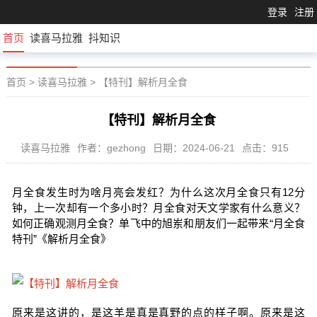
登录
注册
首页
读喜马拉雅
抖知识
首页
>
读喜马拉雅
>
【特刊】解析月全食
【特刊】解析月全食
读喜马拉雅
作者：gezhong
日期：2024-06-21
点击：915
月全食发生时为啥月亮会发红？为什么这次月全食只有12分
钟，上一次却有一个多小时？月全食对天文学家有什么意义？
如何正确观测月全食？单飞中的旭岽和朋友们一起带来“月全食
特刊”《解析月全食》
原来是这讲的，是这羊是真是真野的点的样子啊。原来是这