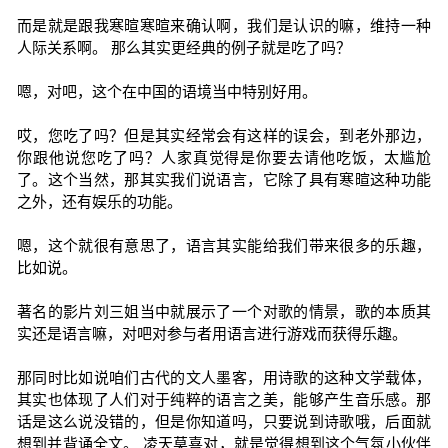
而是就是跟我寒暄寒暄来确认啊，我们是认识的嘛，维持一种
人际关系啊。 那么其实更经典的例子就是吃了吗？
嗯，对吧，这个在中国的语境当中特别好用。
哎，您吃了吗？但是其实经常会有这样的误会，到老外那边，
你跟他说您吃了吗？人家真觉得是你要去请他吃饭，太尴尬
了。这个当然，那其实我们说语言，它除了具有寒暄这种功能
之外，还有娱乐的功能。
嗯，这个就很有意思了，语言其实能给我们带来很多的乐趣，
比如说。
著名的影片刘三姐当中就展示了一个对歌的情景，歌的本质其
实还是语言嘛，对吧对参与者用语言进行游戏而获得乐趣。
那同时比如说咱们古代的文人墨客，用诗歌的这种文学载体，
其实也体现了人们对于纯粹的语言之美，能够产生音乐感。那
话是这么说没错的，但是你知道吗，只要说到诗歌哦，后面就
想到并背诵全文。 凌天莫喜对，就是觉得想到这个气氛小伙伴