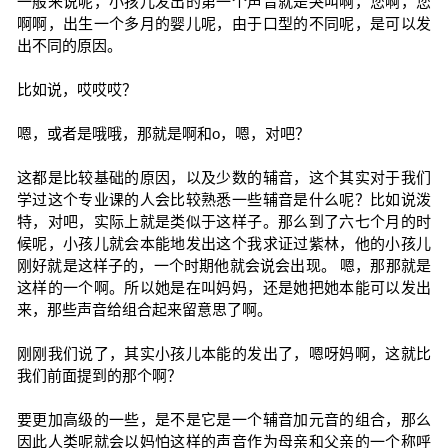
一般来说呢，小孩儿发出的第一个声音就是哭叫啊，您啊，您
啊啊，出生一个多月的婴儿呢，由于口型的不同呢，是可以发
出不同的原因。
比如说，哎哎哎？
嗯，或者是哦哦，那就是啊和o，嗯，对吧？
这都是比较基础的原因，以及少数的辅音，这个其实对于我们
学过这个专业课的人会比较熟悉一些辅音是什么呢？比如说泼
特，对吧，实际上就是类似于这样子。那么到了六七个月的时
候呢，小孩儿就会本能地发出这个我求证过紫林，他的小孩儿
刚好就是这样子的，一个时期他就会说会出现。 嗯，那那就是
这样的一个啊。所以她是在叫妈妈，还是她把她本能可以发出
来，那些声音给组合起来留意思了啊。
刚刚我们说了，其实小孩儿本能的发出了，嗯呀妈啊，这就比
我们前面提到的那个啊？
要更加高级的一些，是不是它是一个辅音加元音的组合，那么
因此人类呢就会以妈怕这样的声音作为母亲和父亲的一个称呼