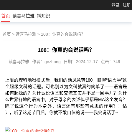
登录
注册
首页
读喜马拉雅
抖知识
首页
>
读喜马拉雅
>
108：你真的会说话吗？
108：你真的会说话吗？
读喜马拉雅
作者：gezhong
日期：2024-12-17
点击：749
上周的理科地狱模式后，我们的话风急转180，聊聊“语言学”这
个超级文科的话题。可也别以为文科就真的简单了——语言是
如何起源的？为什么说语言和交流其实并不是一回事儿？为什
么世界各地的语言中，对于母亲的表述似乎都是MA这个发音？
除了说这个行为本身外，语言还有那些有意思的作用？！估
计，听了这期节目后，你就不敢自信的说——我会说话了~