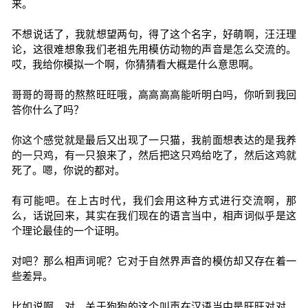
来。
不想说话了，我就想望两句，得了这个名字，好萌啊，汪汪理
论，这很难想象我们老祖先用模仿动物的声音是怎么交流的。
哎，我给你模拟一个啊，你猜猜看大概是什么意思啊。
哥哥的哥哥的熬熬旺旺哦，高高高高能听明白吗，你听到我回
答你什么了吗？
你这个感觉就是最后又出现了一只猫，我前面想表达的是我养
的一只鸡，有一只狼来了，然后把这只鸡给吃了，然后这鸡就
死了。嗯，你说的都对。
有可能吧。在上古时代，我们会用这种方式进行交流啊，那
么，话说回来，其实在我们现在的语言当中，相声词似乎是这
个理论最佳的一个证明。
对吧？那么相声词呢？它对于自然界声音的模仿却又存在着一
些差异。
比如说啊，对，关于狗狗的这个叫声在汉语当中是旺旺对对。