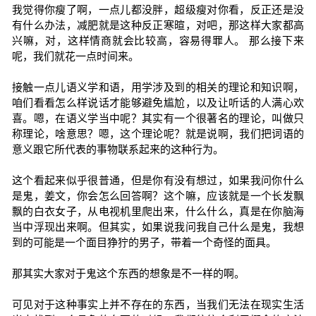
我觉得你瘦了啊，一点儿都没胖，超级瘦对你看，反正还是没
有什么办法，减肥就是这种反正寒暄，对吧，那这样大家都高
兴嘛，对，这样情商就会比较高，容易得罪人。 那么接下来
呢，我们就花一点时间来。
接触一点儿语义学和语，用学涉及到的相关的理论和知识啊，
咱们看看怎么样说话才能够避免尴尬，以及让听话的人满心欢
喜。嗯，在语义学当中呢？其实有一个很著名的理论，叫做只
称理论，啥意思？嗯，这个理论呢？就是说啊，我们把词语的
意义跟它所代表的事物联系起来的这种行为。
这个看起来似乎很普通，但是你有没有想过，如果我问你什么
是鬼，姜文，你会怎么回答啊？这个嘛，应该就是一个长发飘
飘的白衣女子，从电视机里爬出来，什么什么，真是在你脑海
当中浮现出来啊。但其实，如果说我问我自己什么是鬼，我想
到的可能是一个面目狰狞的男子，带着一个奇怪的面具。
那其实大家对于鬼这个东西的想象是不一样的啊。
可见对于这种事实上并不存在的东西，当我们无法在现实生活