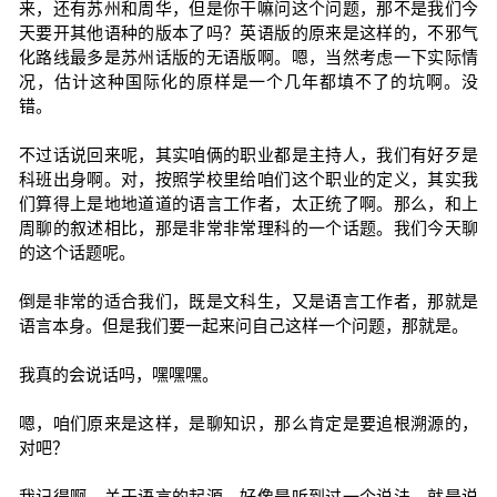
来，还有苏州和周华，但是你干嘛问这个问题，那不是我们今
天要开其他语种的版本了吗？英语版的原来是这样的，不邪气
化路线最多是苏州话版的无语版啊。嗯，当然考虑一下实际情
况，估计这种国际化的原样是一个几年都填不了的坑啊。没
错。
不过话说回来呢，其实咱俩的职业都是主持人，我们有好歹是
科班出身啊。对，按照学校里给咱们这个职业的定义，其实我
们算得上是地地道道的语言工作者，太正统了啊。那么，和上
周聊的叙述相比，那是非常非常理科的一个话题。我们今天聊
的这个话题呢。
倒是非常的适合我们，既是文科生，又是语言工作者，那就是
语言本身。但是我们要一起来问自己这样一个问题，那就是。
我真的会说话吗，嘿嘿嘿。
嗯，咱们原来是这样，是聊知识，那么肯定是要追根溯源的，
对吧？
我记得啊，关于语言的起源，好像是听到过一个说法，就是说