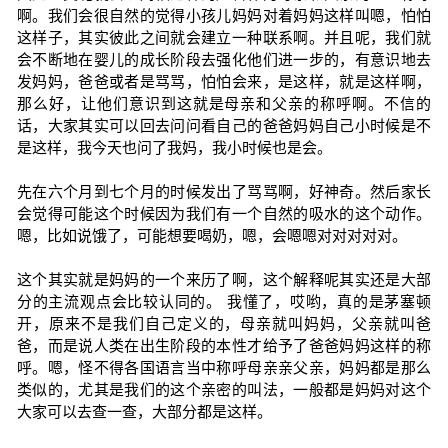
啊。我们会很自然的觉得小孩儿妈妈对着妈妈这样叫嗯，怕怕
这样子，其实彼此之间就会建立一种联系啊。并且呢，我们就
会不断地在婴儿的成长阶段去强化他们进一步的，有意识地去
发妈妈，爸爸或者是骂骂，怕怕会来，是这样，就是这样啊，
那么好，让他们意识到这就是母亲和父亲的称呼啊。不信的
话，大家其实可以回去问问看自己的爸爸妈妈自己小时候是不
是这样，我今天也问了我妈，我小时候也是会。
先在六个月到七个月的时候发出了骂骂啊，好神奇。然后家长
会觉得可能这个时候因为我们有一个自然的吸水的这个动作。
嗯，比如说饿了，可能想要喝奶，嗯，会嗯嗯对对对对对。
这个其实就是妈妈的一个来历了啊，这个解释呢其实还是大部
分的主流观点会比较认同的。 我懂了，哎哟，真的是茅塞顿
开，原来不是我们自己定义的，母亲就叫妈妈，父亲就叫爸
爸，而是说人类在出生阶段的本性才给予了爸爸妈妈这样的称
呼。嗯，怪不得各国语言当中称呼母亲亲父亲，妈妈都是那么
类似的，尤其是我们的这个亲密的叫法，一般都是妈妈对这个
大家可以去查一查，大部分都是这样。