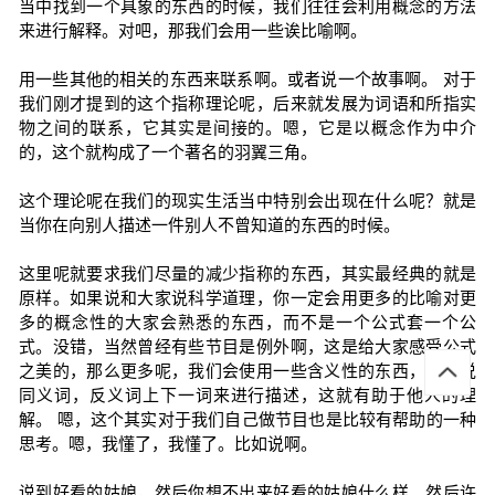
当中找到一个具象的东西的时候，我们往往会利用概念的方法
来进行解释。对吧，那我们会用一些诶比喻啊。
用一些其他的相关的东西来联系啊。或者说一个故事啊。 对于
我们刚才提到的这个指称理论呢，后来就发展为词语和所指实
物之间的联系，它其实是间接的。嗯，它是以概念作为中介
的，这个就构成了一个著名的羽翼三角。
这个理论呢在我们的现实生活当中特别会出现在什么呢？就是
当你在向别人描述一件别人不曾知道的东西的时候。
这里呢就要求我们尽量的减少指称的东西，其实最经典的就是
原样。如果说和大家说科学道理，你一定会用更多的比喻对更
多的概念性的大家会熟悉的东西，而不是一个公式套一个公
式。没错，当然曾经有些节目是例外啊，这是给大家感受公式
之美的，那么更多呢，我们会使用一些含义性的东西，比如说
同义词，反义词上下一词来进行描述，这就有助于他人的理
解。 嗯，这个其实对于我们自己做节目也是比较有帮助的一种
思考。嗯，我懂了，我懂了。比如说啊。
说到好看的姑娘，然后你想不出来好看的姑娘什么样。然后许