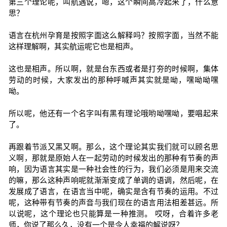
第三个理论呢，叫航遇说，嗯，这个瞬间高冷起来了，什么意
思？
语言在杭州孕育是按照字面这么解释吗？按照字面，当然不能
这样理解啊，其实航运呢它也是相声。
这也是相声。所以啊，就是台东西或者是打夯的时候啊，集体
劳动的时候，大家发出的那种呼喊声其实就是呦，嘿呦呦嘿
呦。
所以呢，他还有一个名字叫有黑有理论哦哟呦嘿呦，要唱起来
了。
再跟着节派又黑又啊。那么，这个理论其实我们就可以顾名思
义啊，那就是原始人在一起劳动的时候发出的那种有节奏的声
响，因为语言其实是一种社会性的行为，我们必须是用来交流
的嘛，那么这种声响呢就渐渐变成了单调的语调，然后呢，在
发展成了语言，在语言当中呢，确实是含有节奏的运用。不过
呢，这种带有节奏的声音与我们现在的语言用法相差甚远。所
以说呢，这个理论也只能算是一种推测。 哎呀，合着许多老
师，你说了那么久，没有一个是令人幸福的解说呀？