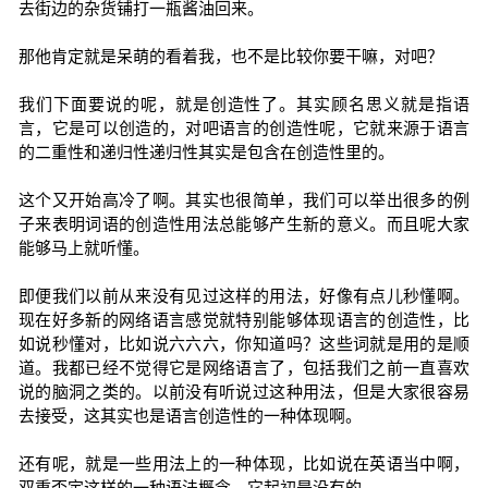
去街边的杂货铺打一瓶酱油回来。
那他肯定就是呆萌的看着我，也不是比较你要干嘛，对吧？
我们下面要说的呢，就是创造性了。其实顾名思义就是指语
言，它是可以创造的，对吧语言的创造性呢，它就来源于语言
的二重性和递归性递归性其实是包含在创造性里的。
这个又开始高冷了啊。其实也很简单，我们可以举出很多的例
子来表明词语的创造性用法总能够产生新的意义。而且呢大家
能够马上就听懂。
即便我们以前从来没有见过这样的用法，好像有点儿秒懂啊。
现在好多新的网络语言感觉就特别能够体现语言的创造性，比
如说秒懂对，比如说六六六，你知道吗？这些词就是用的是顺
道。我都已经不觉得它是网络语言了，包括我们之前一直喜欢
说的脑洞之类的。以前没有听说过这种用法，但是大家很容易
去接受，这其实也是语言创造性的一种体现啊。
还有呢，就是一些用法上的一种体现，比如说在英语当中啊，
双重否定这样的一种语法概念，它起初是没有的。