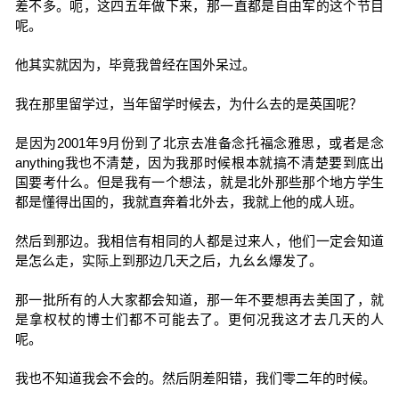
差不多。呃，这四五年做下来，那一直都是自由军的这个节目
呢。
他其实就因为，毕竟我曾经在国外呆过。
我在那里留学过，当年留学时候去，为什么去的是英国呢？
是因为2001年9月份到了北京去准备念托福念雅思，或者是念
anything我也不清楚，因为我那时候根本就搞不清楚要到底出
国要考什么。但是我有一个想法，就是北外那些那个地方学生
都是懂得出国的，我就直奔着北外去，我就上他的成人班。
然后到那边。我相信有相同的人都是过来人，他们一定会知道
是怎么走，实际上到那边几天之后，九幺幺爆发了。
那一批所有的人大家都会知道，那一年不要想再去美国了，就
是拿权杖的博士们都不可能去了。更何况我这才去几天的人
呢。
我也不知道我会不会的。然后阴差阳错，我们零二年的时候。