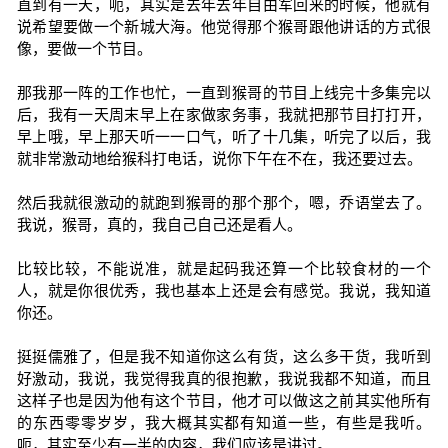
直到有一天，呃，其实是去年去年自由军回来的时候，他就有
说希望要做一个新城大海。他觉得那个猴哥跟他讲话的方式很
像，要做一个节目。
那我那一阵的工作也忙，一直到猴哥的节目上线完十多集完以
后，我有一天周末早上在家做家务事，我就把那节目打打开，
早上哦，早上那天听一一口气，听了十几集，听完了以后，我
就非常激动地给猴科打电话，说你下午在不在，我还要过去。
然后我就很激动的就跑到猴哥的那个那个，嗯，乔语堂去了。
我说，猴哥，真的，我自己自己还是看人。
比较比较，不能说准，就是起码我还算一个比较食材的一个
人，就是你很优秀，我也基本上还是会有感觉。我说，我知道
你还。
挺挺儒雅了，但是我不知道你这么有货，这么多干货，我听到
好激动，我说，我觉得我真的很抱歉，我说我都不知道，而且
这样子也是因为他有这个节目，他才可以做这之前其实他所有
的东西零零岁岁，我大概其实都有知道一些，有些是我听。
呃，其实至少有一半的内容，我们应该是讲过。