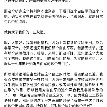
正很多都是呃，所谓的美国人好多好多啊。
那这个听完这个特别刚才也浏览一下我们这个自由军的这个书
啊，确实实实在在感觉就是美国很遥远，也很贴近，就是日常
生活中的点滴。
就铸就了我们的一些永恒。
啊，大家好，我叫郑树华哈，因为上次有参加过听邮回，然后
非常荣幸，今天还能见到我们那个自由军啊，包括无忧节，还
有那个胡瑞很开心，哈嗯，来啊，那这样好，是先跟这个大家
打个招呼，我是这个呃，自由军节目的呃，忠实的粉丝啊，大
概从一七年就开始听自由军的这个节目了。
所以刚才跟刚自由歌站在这个台上的时候，我离他这么近，我
有点觉得像在做梦一样的啊，因为平常都是我在收音机里面听
我手机里面有下载那个喜马拉雅，或者是开车的时候听这个自
由歌的节目，所以我是对自由军的这个声音我是非常熟悉的
了。 呃，然后听自由军的节目这么久，呃，因为我自己是做英
语教师的，然后我也这个平常兼职的时候也有做一些这个雅思
的这个出国的培训。所以呢，我对这个国外的这个世界？