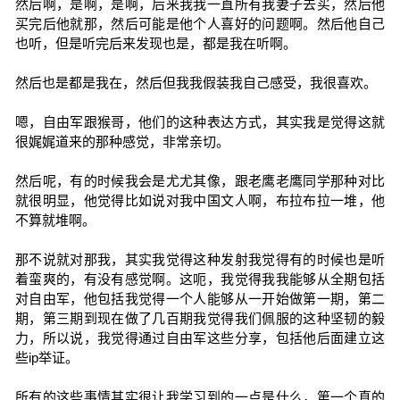
然后啊，是啊，是啊，后来我我一直所有我妻子去买，然后他
买完后他就那，然后可能是他个人喜好的问题啊。然后他自己
也听，但是听完后来发现也是，都是我在听啊。
然后也是都是我在，然后但我我假装我自己感受，我很喜欢。
嗯，自由军跟猴哥，他们的这种表达方式，其实我是觉得这就
很娓娓道来的那种感觉，非常亲切。
然后呢，有的时候我会是尤尤其像，跟老鹰老鹰同学那种对比
就很明显，他觉得比如说对我中国文人啊，布拉布拉一堆，他
不算就堆啊。
那不说就对那我，其实我觉得这种发射我觉得有的时候也是听
着蛮爽的，有没有感觉啊。这呃，我觉得我我能够从全期包括
对自由军，他包括我觉得一个人能够从一开始做第一期，第二
期，第三期到现在做了几百期我觉得我们佩服的这种坚韧的毅
力，所以说，我觉得通过自由军这些分享，包括他后面建立这
些ip举证。
所有的这些事情其实很让我学习到的一点是什么，第一个真的