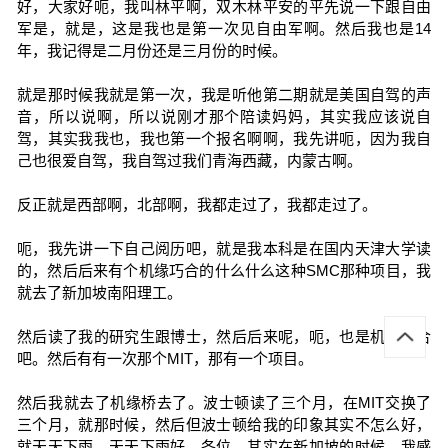
好，大家好呃，我叫林平啊，双木林平安的平先说一下跟自由
军是，就是，这是我也是第一次见自由军啊。然后我也是14
年，我记得是二月份还是三月份的时候。
就是那时候我就是第一次，我是听他第二期就是美国自驾的声
音，所以说啊，所以说刚才那个陪读妈妈，其实我应该说自
驾，其实我我也，我也第一个报名啊啊，我先讲呃，因为我自
己也很爱自驾，我自驾过我们青海西藏，内蒙古啊。
反正就是西部啊，北部啊，我都走过了，我都走过了。
呃，我先讲一下自己阅历吧，就是我本科是在国内天津大学读
的，然后后来有个机缘巧合的什么什么这种SMC那种项目，我
就去了新加坡南阳理工。
然后读了我的研究生跟博士，然后后来呢，呃，也是机缘巧合
吧。然后有有一次那个MIT，那有一个项目。
然后我就去了机缘桥去了。波士顿读了三个月，在MIT交换了
三个月，就那时候，然后但波士顿给我的印象其实不怎么好，
就天天下雨，天天下雨好，各位。其实在新加坡的时候，我感