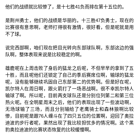
他们的战绩就比较惨了，是十七胜41负而排在第十五位的。
是荆州勇士，他们的战绩是华丽的。十三胜47负勇士，现在的
比赛很有意思啊，老师打得很有激情，很好看，但是呢就是用
不了球。
说完西部啊，咱们现在把目光转向东部球队啊，东部这边的强
队啊，整体表现来说是比较稳定的啊。
雄鹿呢在上周击败了身后的猛龙之后呢，不但早早的拿到了五
十胜，而且呢他们还锁定了自己的季后赛席位啊，输球的猛龙
呢，没有能够继续巩固自己东部第二的优势啊。但是好在呢，
凯尔特人在周日啊，跟火箭打了一场恶战啊。很不幸凯尔特人
输球了啊。所以呢，目前两支球队还是分别位列第二和第三位
热火呢。在全明星周末之后，他们的表现出现了一些波动啊，
无场球输了三场，而且分别输给了老鹰骑士和森林狼啊比较
惨，目前呢是跟76人缠斗在了四只五位的位置啊，迎回了奥拉
迪波的步行者呢，果然出现了我比较担忧多的情况啊。这个黑
豹奥拉迪波的比赛状态恢复的比较缓慢啊。