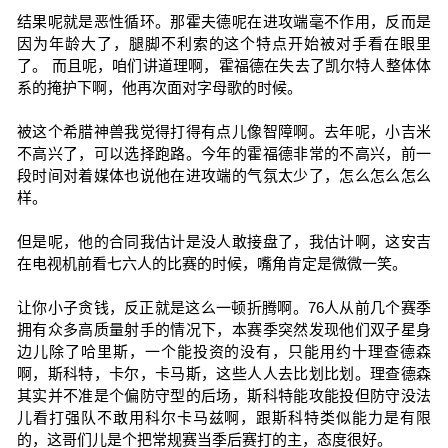
结果呢就是恶性循环。那霍夫德呢在进攻端毫不作用，反而是
因为年龄大了，腿脚不利索的这个特点开始被对手看在眼里
了。 而且呢，咱们讲道理啊，霍福德在失去了凯尔特人整体体
系的掩护下啊，他再次面对字母歌的时候。
被这个希腊神兽我觉得打得有点儿像智障啊。去年呢，小吉米
不高兴了，可以选择跑路。今年的霍福德非常的不高兴，前一
段时间对着媒体也说他在进攻端的气氛太少了，怎么怎么怎么
样。
但是呢，他的合同我估计是没人敢接盘了，我估计啊，这安吉
在电视机前看七六人的比赛的时候，嘴角肯定是微微一笑。
让你小子贪钱，反正就是这么一顿折腾啊。76人从前几个赛季
拥有众多高质量射手的情况下，本赛季突然发现他们双子星身
边儿除了哈里斯，一个能投资的没有，只能用约十理查德森
啊，斯科特，卡尔，卡马斯，这些人人去比划比划。理查德森
其实并不准是个偏防守型的后场，斯科特能攻能投但防守没法
儿看打强队不敢用科尔卡马兹啊，跟斯科特类似能力是有限
的，这哥们儿是个把常规赛当季后赛打的主，态度很好。