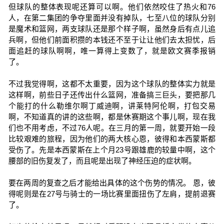
但球队的整体表现呢还算可以啊。他们依然咬住了热火和76
人，在第二集团的争夺里面并没有掉队，七至八位的球队分别
是魔术和篮网，两支球队还是那个样子啊，虽然身后有点儿追
兵啊，但他们前面积攒的本钱还不至于让让他们去太担忧，后
面追赶的球队啊啊，唯一算得上变数了，就是欧文赛季报销
了。
不过我觉得啊，这都不太重要，因为这个球队的整体实力就是
这样啊，前些日子还传出什么篮网，准备搞三巨头，要把那几
个能打的什么勒维尔啊丁威迪啊，讲莱特阿伦啊，打包交易
啊，不知道真的讲的这些啊，都是休赛期这个事儿啊，现在我
们也不用考虑，不过76人呢。在三月的第一周，就要开始一段
比较艰难的旅程，因为他们的两大核心恩，彼得和本西蒙斯都
受伤了。先是本西蒙斯在上个月23号跟雄鹿的较量中啊，这个
腰部的旧伤复发了，而且呢是出现了神经压迫的症状啊。
要在两周的复查之后才能给出具体的这个伤势的情况。 恩，彼
得呢则是在27号与骑士的一场比赛里面扭伤了左肩，提前退赛
了。