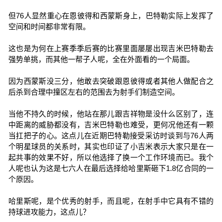
但76人显然重心在恩彼得和西蒙斯身上，巴特勒实际上发挥了
空间和时间都非常有限。
这也是为何在上赛季季后赛的比赛里面屡屡出现吉米巴特勒去
强势单挑，而其他一帮子人呢，全在外面看的一个局面。
因为西蒙斯没三分，他敢去突破跟恩彼得或者其他人做配合之
后杀到合理中撞区左右的范围去为射手们制造空间。
当他不持久的时候，他站在那儿跟吉祥物是没什么区别了，连
中距离的威胁都没有，吉米巴特勒也难受，更何况他还有一颗
当扛把子的心。这点儿在近期巴特勒接受采访时谈到与76人两
个明星球员的关系时，其实也印证了小吉米表示大家只是在一
起共事的效果不好，所以他选择了换一个工作环境而已。我个
人呢也认为这是七六人在最后选择给哈里斯砸下1.8亿合同的一
个原因。
哈里斯呢，是个优秀的射手，而且呢，在射手中它具有不错的
持球进攻能力，这点儿？