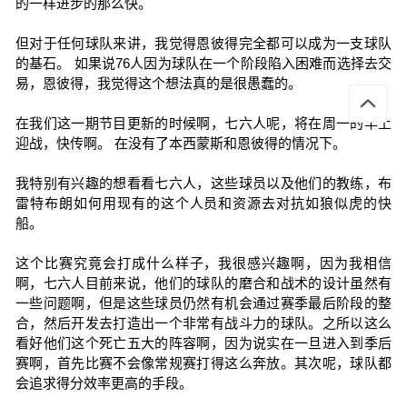
的一样进步的那么快。
但对于任何球队来讲，我觉得恩彼得完全都可以成为一支球队
的基石。 如果说76人因为球队在一个阶段陷入困难而选择去交
易，恩彼得，我觉得这个想法真的是很愚蠢的。
在我们这一期节目更新的时候啊，七六人呢，将在周一的早上
迎战，快传啊。 在没有了本西蒙斯和恩彼得的情况下。
我特别有兴趣的想看看七六人，这些球员以及他们的教练，布
雷特布朗如何用现有的这个人员和资源去对抗如狼似虎的快
船。
这个比赛究竟会打成什么样子，我很感兴趣啊，因为我相信
啊，七六人目前来说，他们的球队的磨合和战术的设计虽然有
一些问题啊，但是这些球员仍然有机会通过赛季最后阶段的整
合，然后开发去打造出一个非常有战斗力的球队。之所以这么
看好他们这个死亡五大的阵容啊，因为说实在一旦进入到季后
赛啊，首先比赛不会像常规赛打得这么奔放。其次呢，球队都
会追求得分效率更高的手段。