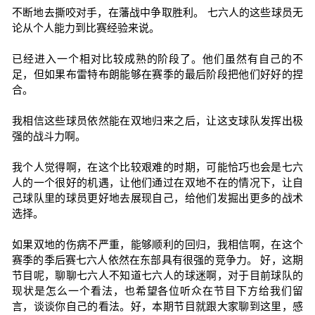
不断地去撕咬对手，在藩战中争取胜利。 七六人的这些球员无
论从个人能力到比赛经验来说。
已经进入一个相对比较成熟的阶段了。他们虽然有自己的不
足，但如果布雷特布朗能够在赛季的最后阶段把他们好好的捏
合。
我相信这些球员依然能在双地归来之后，让这支球队发挥出极
强的战斗力啊。
我个人觉得啊，在这个比较艰难的时期，可能恰巧也会是七六
人的一个很好的机遇，让他们通过在双地不在的情况下，让自
己球队里的球员更好地去展现自己，给他们发掘出更多的战术
选择。
如果双地的伤病不严重，能够顺利的回归，我相信啊，在这个
赛季的季后赛七六人依然在东部具有很强的竞争力。 好，这期
节目呢，聊聊七六人不知道七六人的球迷啊，对于目前球队的
现状是怎么一个看法，也希望各位听众在节目下方给我们留
言，谈谈你自己的看法。好，本期节目就跟大家聊到这里，感