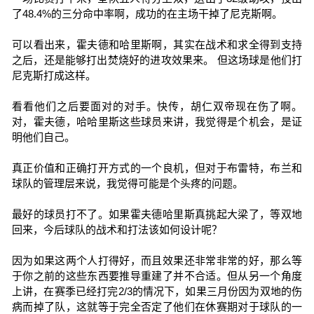
了48.4%的三分命中率啊，成功的在主场干掉了尼克斯啊。
可以看出来，霍夫德和哈里斯啊，其实在战术和求全得到支持
之后，还是能够打出焚烧好的进攻效果来。 但这场球是他们打
尼克斯打成这样。
看看他们之后要面对的对手。快传，胡仁双帝现在伤了啊。
对，霍夫德，哈哈里斯这些球员来讲，我觉得是个机会，是证
明他们自己。
真正价值和正确打开方式的一个良机，但对于布雷特，布兰和
球队的管理层来说，我觉得可能是个头疼的问题。
最好的球员打不了。如果霍夫德哈里斯真挑起大梁了，等双地
回来，今后球队的战术和打法该如何设计呢？
因为如果这两个人打得好，而且效果还非常非常的好，那么等
于你之前的这些东西要推导重建了并不合适。但从另一个角度
上讲，在赛季已经打完2/3的情况下，如果三月份因为双地的伤
病而掉了队，这就等于完全否定了他们在休赛期对于球队的一