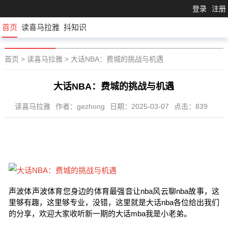
登录
注册
首页
读喜马拉雅
抖知识
首页
>
读喜马拉雅
>
大话NBA：费城的挑战与机遇
大话NBA：费城的挑战与机遇
读喜马拉雅
作者：gezhong
日期：2025-03-07
点击：839
声波体声波体育您身边的体育最强音让nba风云聊nba故事，这
里够有趣，这里够专业，没错，这里就是大话nba各位给出我们
的分享，欢迎大家收听新一期的大话mba我是小老弟。