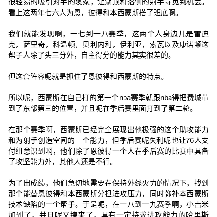
很轻易的吸引对手的褒家，让湖顶和落侧的射手寻觅到机会。
看上这两年七六人为恩，彼得和本西蒙斯搭了班底啊。
我们就能发现啊，一七到一八赛季，这两个人身边儿是雷迪
克，萨里奇，科温顿，贝利内利，伊利亚，索瓦以及康诺顿这
帮子人除了头三分外，自主得分的能力其实很差的。
但这套阵容呢就是抓住了恩彼得和西蒙斯的特点。
所以呢，西蒙斯在自己打的第一个nba赛季就跟nba得把费城带
到了东部第三的位置，并且呢在季后赛里面打到了第二轮。
在那个赛季啊，西蒙斯已经完全展现出他极强的这个助攻能力
和为射手创造空间的一个能力，但季后赛呢失利呢也让76人支
付组意识到啊，他们除了恩彼得一个人在季后赛的比赛中具备
了攻坚能力外，其他人还是不行。
为了出成绩，他们急切地需要在保持外线火力的情况下，找到
那个能替恩彼得和本西蒙斯分担进攻压力，同时弥补本西蒙斯
技术缺陷的一个帮手。于是呢，在一八到一九赛季啊，小吉米
加到了，并且呢又搞来了，具有一定持求进攻能力的哈里斯