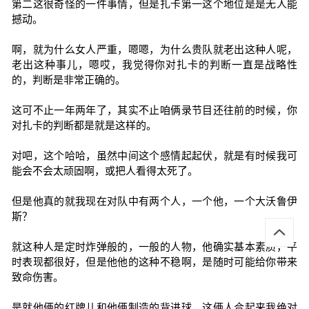
第二这很奇怪的一件事情，但是扎卡第一这个地位是是无人能
撼动。
啊，就为什么女人严重，嗯嗯，为什么贵队就老出这种人呢，
老出这种事儿，嗯哎，我觉得你对扎卡的判断一直是战略性
的，判断是非常正确的。
这可不止一年两年了，其实不止咱俩录节目还往前的时候，你
对扎卡的判断都是就是这样的。
对吧，这个哈哈，虽然中间这个感情起起伏，就是有时候我可
能会不会太顽固啊，或把人看得太死了。
但是他真的就我现在对队中有两个人，一个他，一个大沃鲁伊
斯？
就这种人是定时炸弹般的，一般的人物，他确实基本素质，平
时表现都很好，但是他他的这种不稳啊，是随时可能给你带来
致命伤害。
是就他俩的红牌儿和他俩制造的背进球，这俩人合起来我绝对