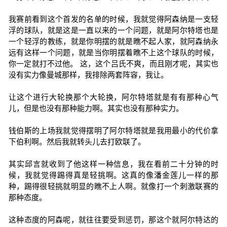
我赛前看到这个首发的名单的时候，我就觉得阿森纳是一支轻
浮的球队，就是这是一直以来的一个问题，就是阿尔特塔也是
一个轻浮的教练，就是你明摆的就是瞧不起人家，就阿森纳永
远有这样一个问题，就是当你明摆着瞧不上这个球队的时候，
你一定就打不过他。 这，这个吕氏不爽，而且刚才呢，其实也
没有实力像曼城那样，我排除两套阵容，我让。
让这个进行大轮换那个大轮换，阿尔特塔就是有有那种心气
儿，但是也没有那种能力啊。其实也没有那种实力。
钱伯斯的上场我就觉得摆明了阿尔特塔就是我用最小的代价拿
下伯利啊。然后我就转头儿去打欧联了。
其实邱言就收到了他这样一种信息，我在看前二十分钟的时
候，我就觉得踢得真是轻挑啊。这真的像潘金莲儿一样的那
种，踢得很轻挑就明显的瞧不上人啊。就像打一个刺激联赛的
那种态度。
这种态度的阿森呢，就往往要受到惩罚，那这个就阿尔特达的