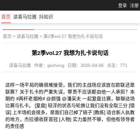
登录
注册
首页
读喜马拉雅
抖知识
首页
>
读喜马拉雅
>
第2季vol.27 我想为扎卡说句话
第2季vol.27 我想为扎卡说句话
读喜马拉雅
作者：gezhong
日期：2025-04-06
点击：771
这样一场平局的确很难接受，我们的主战场应该放在欧联还是
联赛？关于扎卡的严重失误，罪责不应该都由他一人承担？本
期的 #两杆老烟枪# @颜强 @潘采夫 一起复盘比赛，聊聊这场
比赛与扎卡。 [复盘] 轻浮的状态与轮换让我们没有全取三分 [错
误] 上半场机会很多，是我们自己掉了链子 [教练] 适合新人执教
的地方，杰拉德收获首冠 [人物] 实力虽然不够，但他有领导者
的责任感