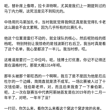
呃，替补席上像嗯，拉卡泽特啊，尤其是我们上一期提到过的
马丁内力啊，这死活是见不到阳光的。
中场用托马斯加扎卡，当时我就觉得我倒还真是我觉得扎卡老
这么踢会不会太累啊。因为几乎所有的比赛扎卡。
他这个位置是雷打不动的，就全球队的核心，然后呢防线的搭
档呢。 特别特别让我惊奇的是钱波斯打右后卫，我当时真是看
了这个名单，我心里都凉了一半儿。我当时想，哎。
这难道是要打一三中位吗，呃，钱博士打优惠，你记不记得还
是在温格时代，那是大概1314年吧。
那年头被那个斯旺西的一个啊啊，我忘了是不是因为他是厄瓜
杜尔的一个边峰，简简直就是溃不成军。一场比赛被人过了十
次钱伯斯，钱伯斯老师，对，而且后来我查了一下秦伯斯，
呃，上一次在联赛当中代表阿斯纳首发是在2019年的十二月一
年半了，对吧，一年半了没？
一打印，你怎么来，看你怎么来看这个窝这个窝走放的名单。