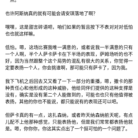
也许阿斯纳真的就有可能会请安琪落地了啊？
嘿嘿，这是甜言碎语吧，咱们如果的暂且按下不表对对对低怕
也也就这样嘛。
低怕。嗯，这场比赛我唯一满意的，或者说我一半满意的只有
一个人啊，半个人萨卡萨卡在下半场的表现，萨姆场听的也不
好，因为当然跟整个这个局势的混乱有很大的关系，你觉得一
定要表扬一个人，你会挑谁啊，那可能只有萨卡了，因为我。
我下飞机之后回去又又看了一下一部分的重播，嗯，撒卡的那
种责任心和他形成的这种威胁，他给同伴们提供的这种支撑是
没有，确实是没有第二个人能做到的，可能也也只有他值得被
表扬，其他的你也不能说，都只能说有的表现还可以吧。
但萨卡真的有一点，这扎森纳，或者昨天纳森纳前天呢，有点
儿配不上他那种感觉，只能表扬他，但是我们常常都表扬他就
是。嗯，你你你，你这其实点出了一个挺可怕的一个问题了。