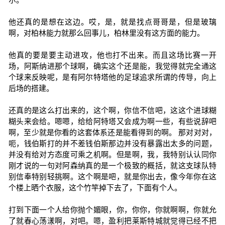
他还真的是想在这边。哎，是，就是找点哥哥是，但是玻璃
啊，对柏林能力就那么回事儿，柏林里没有这方面的能力。
他真的要是要主动进攻，他也打不出来。而且这场比赛一开
场，阿斯纳进那个球啊，确实这个还是能，我觉得就完全通这
个球来反映呢，是有阿尔特塔他的足球追求所谓的传导，向上
后场的搭建。
还真的是这么打出来的，这个啊，你信不信吧，这这个进球糊
糊头来会给。嗯嗯，给给阿特塔又会成为啊一些，有些说辞吧
啊，至少就是你看的这套体系还是能看得到的啊。 那对对对，
呃，钱伯斯打的并不差钱伯斯那边并没有暴露出太多的问题，
并没有给对方态度可乘之机啊。但是啊，我，我特别认认同你
刚才说的一句对阿森纳真的是一个极致的概括，就这支球队特
别信奉特别轻挑啊。这个啊是吧，就是你出去，像今年你在这
个楼上晒个衣服，这个竹竿掉下去了，下面有个人。
打到下面一个人给你抛个媚眼，你，你你，你就啊啊，你就允
了就春心荡漾啊，对吧。嗯，盈利把莱斯特城就觉得已经不把