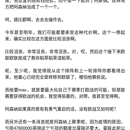
策，去反复的捏和找经验，而不是一下就到了阿斯纳。这样地
方把阿森纳当成了一个一个。
呵，德比郡啊，去去去操作去。
今年甚至明年，我们可能都要承受这种代价啊。这个一想起
来，确实比较在这方面是比较沮丧啊。
比较沮丧，非常沮丧，非常沮丧。对，哎，然后这个接下来欧
联欧联是成了救命稻草稻草湿稻草。
呃，至少呢，我觉得就从这个排阵和上一轮排阵你都看得出
来，他重心已经完全是转移到欧联了，哪怕他赛前说。
而他要max，就是要最大化自己下赛季打欧战的可能，但是联
赛要获得欧战的机会，我觉得挺悬的，对嗯，我甚至觉得啊。
阿森纳如果真的是有有勇气重启的话，没有欧战又如何呢？
而另外还有一条消息就是阿森纳上赛季呢，因为疫情的原因，
亏损47800000英镑这个亏损的额度比曼联还要大。曼联此前公