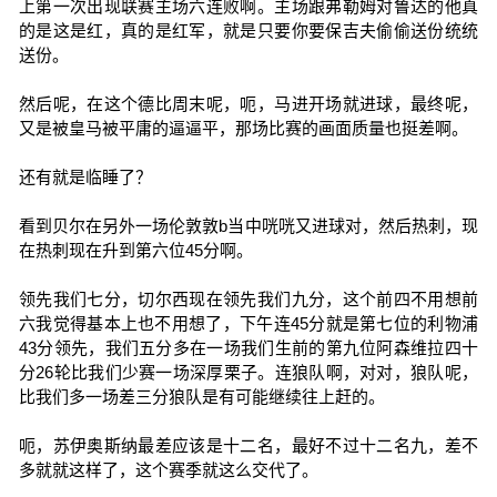
上第一次出现联赛主场六连败啊。主场跟弗勒姆对鲁达的他真
的是这是红，真的是红军，就是只要你要保吉夫偷偷送份统统
送份。
然后呢，在这个德比周末呢，呃，马进开场就进球，最终呢，
又是被皇马被平庸的逼逼平，那场比赛的画面质量也挺差啊。
还有就是临睡了？
看到贝尔在另外一场伦敦敦b当中咣咣又进球对，然后热刺，现
在热刺现在升到第六位45分啊。
领先我们七分，切尔西现在领先我们九分，这个前四不用想前
六我觉得基本上也不用想了，下午连45分就是第七位的利物浦
43分领先，我们五分多在一场我们生前的第九位阿森维拉四十
分26轮比我们少赛一场深厚栗子。连狼队啊，对对，狼队呢，
比我们多一场差三分狼队是有可能继续往上赶的。
呃，苏伊奥斯纳最差应该是十二名，最好不过十二名九，差不
多就就这样了，这个赛季就这么交代了。