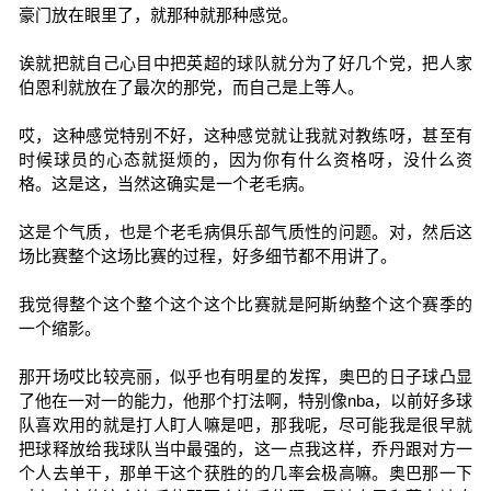
豪门放在眼里了，就那种就那种感觉。
诶就把就自己心目中把英超的球队就分为了好几个党，把人家
伯恩利就放在了最次的那党，而自己是上等人。
哎，这种感觉特别不好，这种感觉就让我就对教练呀，甚至有
时候球员的心态就挺烦的，因为你有什么资格呀，没什么资
格。这是这，当然这确实是一个老毛病。
这是个气质，也是个老毛病俱乐部气质性的问题。对，然后这
场比赛整个这场比赛的过程，好多细节都不用讲了。
我觉得整个这个整个这个这个比赛就是阿斯纳整个这个赛季的
一个缩影。
那开场哎比较亮丽，似乎也有明星的发挥，奥巴的日子球凸显
了他在一对一的能力，他那个打法啊，特别像nba，以前好多球
队喜欢用的就是打人盯人嘛是吧，那我呢，尽可能我是很早就
把球释放给我球队当中最强的，这一点我这样，乔丹跟对方一
个人去单干，那单干这个获胜的的几率会极高嘛。奥巴那一下