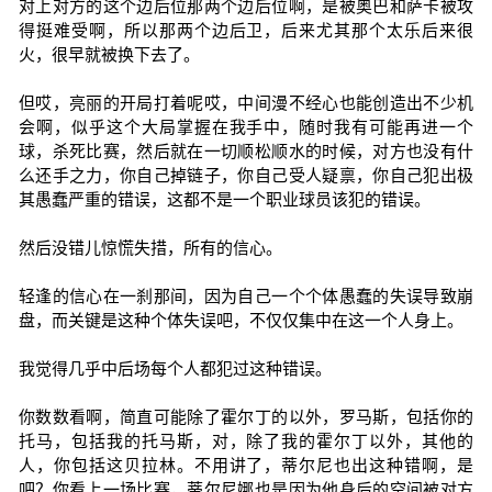
对上对方的这个边后位那两个边后位啊，是被奥巴和萨卡被攻
得挺难受啊，所以那两个边后卫，后来尤其那个太乐后来很
火，很早就被换下去了。
但哎，亮丽的开局打着呢哎，中间漫不经心也能创造出不少机
会啊，似乎这个大局掌握在我手中，随时我有可能再进一个
球，杀死比赛，然后就在一切顺松顺水的时候，对方也没有什
么还手之力，你自己掉链子，你自己受人疑禀，你自己犯出极
其愚蠢严重的错误，这都不是一个职业球员该犯的错误。
然后没错儿惊慌失措，所有的信心。
轻逢的信心在一刹那间，因为自己一个个体愚蠢的失误导致崩
盘，而关键是这种个体失误吧，不仅仅集中在这一个人身上。
我觉得几乎中后场每个人都犯过这种错误。
你数数看啊，简直可能除了霍尔丁的以外，罗马斯，包括你的
托马，包括我的托马斯，对，除了我的霍尔丁以外，其他的
人，你包括这贝拉林。不用讲了，蒂尔尼也出这种错啊，是
吧？你看上一场比赛，蒂尔尼娜也是因为他身后的空间被对方