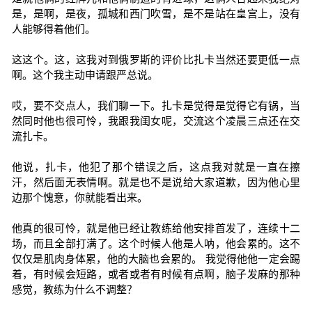
是，是啊，是夜，孤城和西门吹雪，是不是站在皇宫上，没有
人能够得着他们。
这这个。这，这我对到俄罗斯的评价比扎卡当然还要更低一点
啊。这个我主动申请跟严总说。
哎，要不交点人，我们聊一下。扎卡是觉得是觉得它有锅，当
然同时他也很可怜，我跟我闺女呢，交流这个凌晨三点还在交
流扎卡。
他说，扎卡，他犯了那个错误之后，这点我对就是一直在擦
汗，然后面无表情啊。就是也不是说给大家道歉，因为他心里
边那个愧意，你就能看出来。
他真的很可怜，就是他已经让教练给他安排首发了，连续十二
场，而且全部打满了。这个时候人他是人呐，他会累的。这不
仅仅是肌肉身体累，他的大脑也会累的。 我觉得他他一定会踢
着，有时候会短路，或者或者有时候有点啊，脑子发麻的那种
感觉，教练为什么不调整？