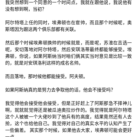
我突然想到一个同意的一个时间点，我就在跟他说，我说他有
没有想到啊，当初？
阿尔特塔上任的同时，埃弗顿也在宦帅，而且那个时候呢，奥
斯塔因为跟这两个俱乐部都有关联。
然后那个时候埃弗顿换帅的时候就是，而是呢，苏淮在吉选一
呢，安切落地对阿尔特塔，然后安琪洛蒂最终都能够接受。埃
弗顿，你说，如果阿斯纳当时咱们俩其实当时意见是比较一致
的，就是对安琪洛利这样的成名名帅。
而且落地，那时候他都能接受。阿夫顿。
如果阿斯纳真的是努力去争取他的话，他会不接受吗？
我觉得他会接受他会接受，但是正好赶上了阿斯那急不择神儿
啊，就就就觉得还是被瓜迪奥拉炒作的。我觉得就是阿尔特塔
这个人被被一个大佬吵到了他兵有的高度，结果竟然还有人去
抢，这个也给他自己。我觉得对自己的真实水平的认知产生了
一些偏差。 其实那个时候，如果他去大家，埃弗顿可能会更好
一点。