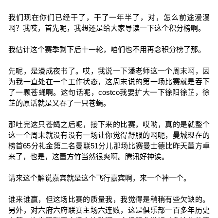
我们现在你们已经干了，干了一年半了，对，怎么前途漫漫
啊？我哎，首先呢，我想还是给大家导读一下这个积分榜啊。
我估计这个赛季剩下后十一轮，咱们也不用再念积分榜了那。
先呢，是漫成夜书了。哎，我说一下潘老师这一个周末啊，因
为我一直处在一个工作状态，这周末说的第一场比赛就是吞下
了一颗苍蝇啊。这句话呢，costco我要扩大一下徐阳徐芷，徐
芷的原话就是又吞了一只苍蝇。
那吐完这只苍蝇之后呢，接下来的比赛，哎哟，真的是就整个
这一个周末就没有没有一场让你觉得舒服的啊呃，曼城现在的
榜首65分礼金第二名曼联51分儿那场比赛曼士德比昨天董方卓
来了，也是，这董方竹当然很爽啊。腾讯好神诶。
请来这个解说嘉宾就是这个飞行嘉宾啊，来一个神一个。
谁来谁赢，但这场比赛的质量我，我觉得是稍稍有些欠缺的。
另外，对六府六府联赛主场六连败，这是俱乐部一百多年历史