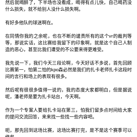
然后就喝醉了，下半场也没看成，喝得有点儿快，自己喝药没
什么损失，就不给别人没什么损失啊。
有好多他队的球迷啊在。
在同情你我的之余呢，也在不断的谴责所有的这个vr的裁判等
等，那说实话，这比赛给我留下的印象啊，就是这个自己人制
造的恶心，甚至比我们遭受的不公要来得更难受。
我先说一下，我们今天三段论啊，今天好话不多说，首先回顾
比赛第一，怕第二怕的kpo森必然是我们的扎卡老师扎卡这段时
间的言行和场上的表现有很多。
然后呢有很很多值得一说的，我的态度大家都明白，但是据说
呢，潘老师是要为扎卡站台，今天啊。
作为一个专案人要给扎卡站在第三，怕我们留多点时间给大家
的提问交流回答，来来找一些找一些内容吧。
呃，那先回到这场比赛，这场比赛打完，是不是这个赛季可以
修矣。