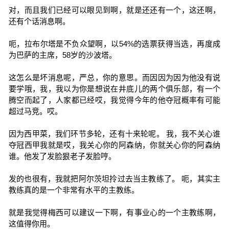
对，而且我们已经可以眼见到啊，就是还还有一个，这还啊，
还有个话消息啊。
呃，拉布尔塔是不负众望啊，以54%的选票获得当选，再度成
为巴萨的主席，58岁的沙波塔。
这怎么是坏消息呢，严总，你的意思。而因因为因为他没有说
要学哦，我，我以为你是想说在井底儿的两个俱乐部，有一个
腾空而起了，人家都已经哎，我觉得今年的他夺冠概率有可能
超过马竞。哎。
因为西甲菜，我们环节多轮，还有十来轮呢。 我，我不关心谁
夺冠西甲我就是哎，我关心你的阿森纳，你就关心你的阿森纳
谁。他发了发脸狠老子发脸哼。
发的也很有，我就把阿尔茨坦拎过去当主教练了。 呃，其实主
教练真的是一个非常有水平的主教练。
就是我觉得梅西可以建议一下啊，有事业心的一个主教练啊，
这值得你用。