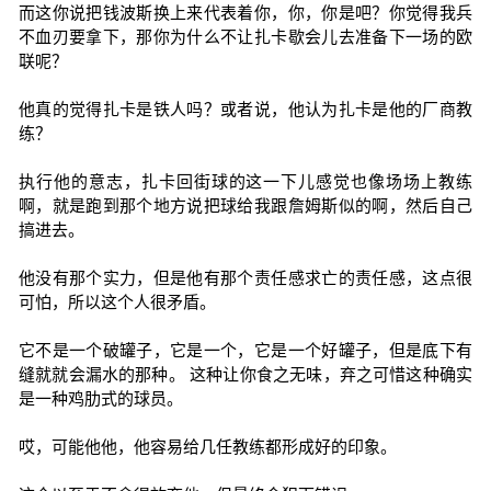
而这你说把钱波斯换上来代表着你，你，你是吧？你觉得我兵
不血刃要拿下，那你为什么不让扎卡歇会儿去准备下一场的欧
联呢？
他真的觉得扎卡是铁人吗？或者说，他认为扎卡是他的厂商教
练？
执行他的意志，扎卡回街球的这一下儿感觉也像场场上教练
啊，就是跑到那个地方说把球给我跟詹姆斯似的啊，然后自己
搞进去。
他没有那个实力，但是他有那个责任感求亡的责任感，这点很
可怕，所以这个人很矛盾。
它不是一个破罐子，它是一个，它是一个好罐子，但是底下有
缝就就会漏水的那种。 这种让你食之无味，弃之可惜这种确实
是一种鸡肋式的球员。
哎，可能他他，他容易给几任教练都形成好的印象。