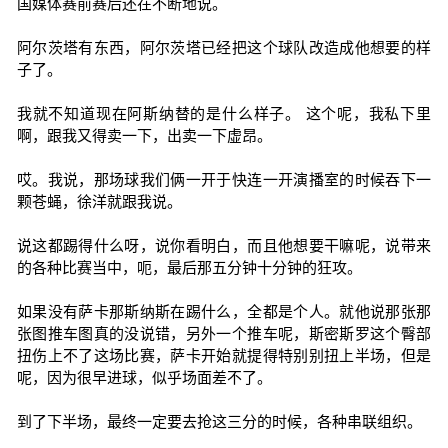
国媒体赛前赛后还在不断地说。
阿尔茨塔有东西，阿尔茨塔已经把这个球队改造成他想要的样
子了。
我就不知道现在阿斯纳替的是什么样子。 这个呢，我私下里
啊，跟我又得卖一下，出卖一下虚昂。
哎。我说，那场球我们俩一开于快连一开演播室的时候吞下一
颗苍蝇，徐洋就跟我说。
说这都踢得什么呀，说你看明白，而且他想要干嘛呢，说带来
的各种比赛当中，呃，最后那五分钟十分钟的狂攻。
如果没有萨卡那斯纳斯在踢什么，全都是个人。就他说那张那
张图推车图真的没说错，另外一个推车呢，斯密斯罗这个臀部
扭伤上不了这场比赛，萨卡开始就提得特别别扭上半场，但是
呢，因为很早进球，似乎场面差不了。
到了下半场，最终一定要去抢这三分的时候，各种串联组织。