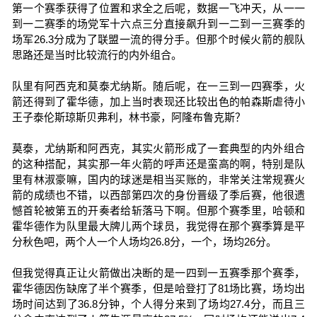
第一个赛季获得了位置和求全之后呢，数据一飞冲天，从一一
到一二赛季的场党军十六点三分直接飙升到一二到一三赛季的
场军26.3分成为了联盟一流的得分手。但那个时候火箭的舰队
思路还是当时比较流行的内外组合。
队里有阿西克和莫泰尤纳斯。随后呢，在一三到一四赛季，火
箭还得到了霍华德，加上当时表现还比较出色的帕森斯虐待小
王子泰伦斯琼斯贝弗利，林书豪，阿隆布鲁克斯？
莫泰，尤纳斯和阿西克，其实火箭形成了一套典型的内外组合
的这种搭配，其实那一年火箭的呼声还是蛮高的啊，特别是队
里有林淑豪嘛，国内的球迷是相当买账的，非常关注常规赛火
箭的成绩也不错，以西部第四次的身份晋级了季后赛，他很遗
憾首轮被第五的开奏者给斩落马下啊。但那个赛季里，哈顿和
霍华德作为队里最大牌儿两个球员，我觉得在那个赛季算是平
分秋色吧，两个人一个人场均26.8分，一个，场均26分。
但我觉得真正让火箭做出决断的是一四到一五赛季那个赛季，
霍华德因伤缺席了半个赛季，但是哈登打了81场比赛，场均出
场时间达到了36.8分钟，个人得分来到了场均27.4分，而且三