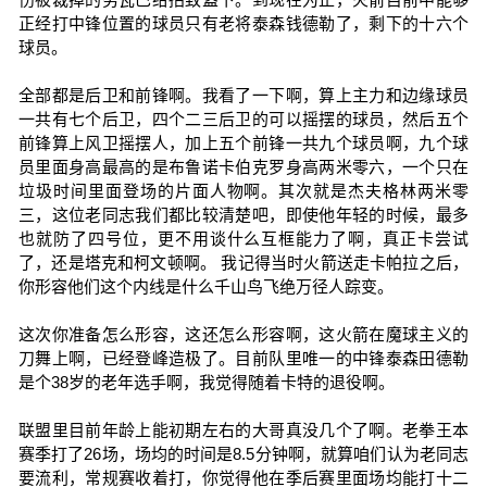
正经打中锋位置的球员只有老将泰森钱德勒了，剩下的十六个
球员。
全部都是后卫和前锋啊。我看了一下啊，算上主力和边缘球员
一共有七个后卫，四个二三后卫的可以摇摆的球员，然后五个
前锋算上风卫摇摆人，加上五个前锋一共九个球员啊，九个球
员里面身高最高的是布鲁诺卡伯克罗身高两米零六，一个只在
垃圾时间里面登场的片面人物啊。其次就是杰夫格林两米零
三，这位老同志我们都比较清楚吧，即使他年轻的时候，最多
也就防了四号位，更不用谈什么互框能力了啊，真正卡尝试
了，还是塔克和柯文顿啊。 我记得当时火箭送走卡帕拉之后，
你形容他们这个内线是什么千山鸟飞绝万径人踪变。
这次你准备怎么形容，这还怎么形容啊，这火箭在魔球主义的
刀舞上啊，已经登峰造极了。目前队里唯一的中锋泰森田德勒
是个38岁的老年选手啊，我觉得随着卡特的退役啊。
联盟里目前年龄上能初期左右的大哥真没几个了啊。老拳王本
赛季打了26场，场均的时间是8.5分钟啊，就算咱们认为老同志
要流利，常规赛收着打，你觉得他在季后赛里面场均能打十二