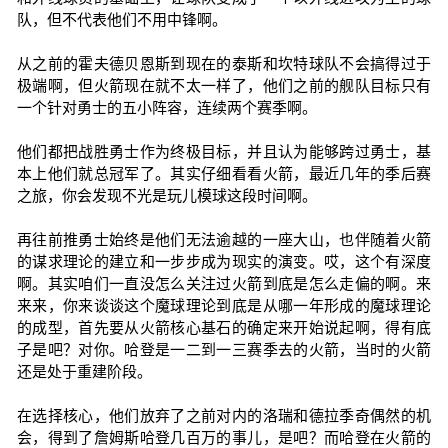
队，但不代表他们不用中锋啊。
从之前的霍夫德贝恩斯到现在的泰斯和坎特球队不会搞得过于
极端啊，但火箭现在就不太一样了，他们之前的舰队目标只有
一个针对勇士的五小阵容，连续两个赛季啊。
他们都把战胜勇士作为终极目标，并且认为能够跨过勇士，基
本上他们就总冠军了。其实仔细看看火箭，最近几年的季后赛
之旅，你会发现不光是玩儿模球这段时间啊。
再往前推勇士始终是他们无法逾越的一座大山，也伴随着火箭
的谋求理论的建立和一步步成为现实的演变。哎，这个有深度
啊。其实咱们一直没怎么关注过火箭到底是怎么走偏的啊。来
来来，你来谈谈这个魔球理论到底是从哪一年形成的魔球理论
的成型，首先要从火箭核心基石的确定来开始说起啊，得有底
子是吧？对你。哈登是一二到一三赛季去的火箭，当时的火箭
还是处于重建阶段。
在选择核心，他们放弃了之前对内的洛瑞和德拉季奇偶然的机
会，得到了詹姆斯哈登几百万的事儿，是吧？而哈登在火箭的