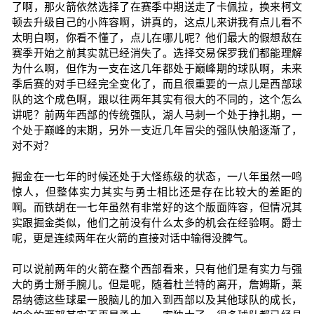
了啊，那火箭依然选择了在赛季中期送走了卡佩拉，换来柯文
顿去升级自己的小阵容啊，讲真的，这点儿来讲我有点儿看不
太明白啊，你看不懂了，点儿在哪儿呢？他们最大的假想敌在
赛季开始之前其实就已经消失了。选择交易保罗我们都能理解
为什么啊，但作为一支在这几年都处于巅峰期的球队啊，未来
季后赛的对手已经完全变化了，而且很重要的一点儿是西部球
队的这个成色啊，跟以往两年其实有很大的不同的，这个怎么
讲呢？前两年西部的传统强队，湖人马刺一个处于挣扎期，一
个处于巅峰的末期，另外一支近几年冒尖的强队快船逐渐了，
对不对？
掘金在一七年的时候还处于大怪练级的状态，一八年虽然一鸣
惊人，但整体实力其实与勇士相比还是存在比较大的差距的
啊。而铁胡在一七年虽然有非常好的这个版面阵容，但情况其
实跟掘金类似，他们之前没有什么太多的机会在经验啊。爵士
呢，更是连续两年在火箭的直接对话中输得没脾气。
可以说前两年的火箭在整个西部看来，只有他们是有实力与强
大的勇士掰手腕儿。但是呢，随着杜兰特的离开，詹姆斯，莱
昂纳德这些球星一股脑儿的加入到西部以及其他球队的成长，