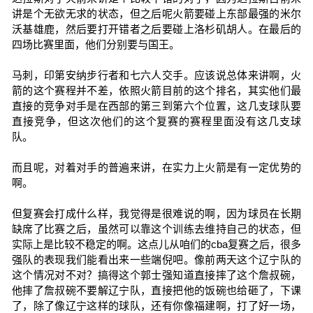
讲是个无欲无求的状态，但之后呢火箭要碰上东部最强的米尔
沃基雄鹿，然后要打开错者之后要碰上洛杉矶胡人。在最后的
四场比赛里面，他们分别要与国王。
马刺，印第安纳步行者和七六人交手。应该说总体来讲啊，火
箭的这个赛程并不差，依照火箭目前的这个排名，其实他们最
直接的竞争对手是在西部的第三到第六个位置，这几支球队要
直接竞争，但这次他们的这个复赛的赛程里面没有这几支球
队。
而且呢，对着对手的普遍来讲，在实力上火箭是有一定优势的
啊。
但复赛会打成什么样，我觉得是很难说的啊，因为球员在长期
缺席了比赛之后，虽然可以靠这个训练去维持自己的状态，但
实际上是比较不稳定的啊。这点儿从咱们的cba复赛之后，很多
强队的表现我们能看出来一些端倪吧。像前两天这个辽宁队的
这个情况对不对？搞得这个郭士强知道直接摔了这个詹叔碗，
他摔了詹叔碗不要解辽宁队，直接把他的饭碗也给砸了，下课
了，除了像辽宁这样的球队，还有你像福建啊，打了好一场，