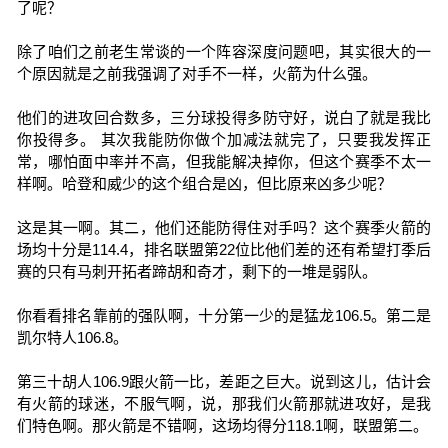
了呢？
除了咱们之前老生常谈的一个阵容深度问题吧，其实很大的一
个原因就是之前我强调了对手不一样，火箭为什么强。
他们的进攻回合数多，三分球投得多防守好，说白了就是我比
你投得多。 其次我能防你做个加减法就完了，只要我发挥正
常，哪怕面中率并不高，但我能解决掉你，但这个赛季不太一
样啊。哈登和威少的这个组合是凶，但比原来凶多少呢？
这是其一啊。其二，他们还能防得住对手吗？这个赛季火箭的
场均十分是114.4，排名联盟第22位比他们差的还有希望打季后
赛的只有马刺开拓者蹄胡和奇才，剩下的一堆是弱队。
你看看排名靠前的强队啊，十分第一少的是猛龙106.5。第二是
凯尔特人106.8。
第三十胡人106.9跟火箭一比，差距之巨大。说到这儿，估计会
有火箭的球迷，不服气啊，说，那我们火箭那就进攻好，是我
们特色啊。那火箭是不错啊，这场均得分118.1啊，联盟第二。