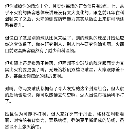
但你减掉你的场均十分，其实你每场的正负值只有3点。七，悬
乎不火箭的阵容总体来讲是没有太大变化的，跟之前几年在科
温顿来了之后，火箭的侧翼防守能力其实从版面上来讲可能还
略有提升。
但说白了就是别的球队比原来猛了，别的球队的球星开始适应
你这套体系了，你在研究别人，别人也在研究你确实啊。火箭
目前这套阵容虽然有了威少和科温顿。
但实际上还是换汤不换药，但西部不少球队的阵容版面实力其
实比火箭要更强了啊，光是洛杉矶双雄论球星，人家跟你差不
多，甚至比你搭配的还厉害啊。
对啊，你两支球队都拥有了令人发指的这个封建组合，但人家
的后场也没说，你可以随便去勺吏啊。湖人虽说布拉德利不打
了。
姑且认为可能不打啊，但人家好歹有个丹金，格林在啊够看
啊，对快船有背负力，莱昂纳德，乔治莫里斯组成的防线，虽
然谈不上张火箭怕。