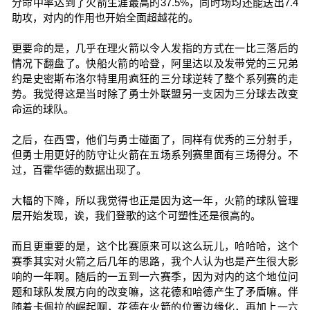
分命中率达到了火箭生涯最高的37.5%，同时场均还能送出7.4
助攻，对内的作用也开始全面超越花的。
更要命的是，几乎在理火箭以令人发指的方式在一比三落后的
情况下翻盘了。快船火箭的哈登，阿里达以及发带党的三兄弟
约是史密斯布洛尔特里用疯狂的三分球逆转了整个系列赛的走
势。我觉得这是当时除了勇士外联盟另一支因为三分球去改变
命运的球队。
之后，在西雪，他们与勇士碰面了，同样有优秀的三分射手，
但勇士用更好的防守让火箭在五场系列赛里面有三场得分。不
过，百霍华德的数据出现了。
大幅的下降，所以我觉得也正是因为这一年，火箭的球队管理
层开始发现，诶，我们登歌的这个可塑性还是很高的。
而且更重要的是，这个比赛原来可以这么玩儿，哈哈哈，这个
赛季其实对火箭之后几年的思路，我个人认为也是产生很大影
响的一年啊。随后的一五到一六赛季，因为对内的这个地位问
题和球队发展方向的改变嘛，这花德和哈德产生了矛盾嘛。伴
随着卡佩拉的崛起啊，花德在火箭的位置边缘化，再加上一六