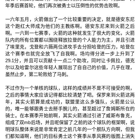
年季后赛首轮，他们再次被勇士以压倒性的优势击败啊。
一六年五月，火箭做出了一个比较重要的决定，就是德安东尼
这个跑红大师成为他们的主教练啊。德安东尼来到火箭之后
啊。一六到一七赛季，火箭的这种就发生了很大的变化，火箭
队内的所有位置都以围绕释放拉登的个人能力为主，并且引进
了埃里克，戈登和六薇两位进攻手去分担哈登的压力，哈登在
这个赛季也就完全放飞了自我啊。场均得分进一步上升到了
29.1分，并且可以贡献十一点二个助攻，同时让卡佩拉，德克
尔以及哈雷尔这些年轻人展现出了自自己的价值，几乎在理，
虽然止步，第二轮败给了马刺。
不过作为一个单核的球队，这样的成绩并不是不可接受的啊，
之后的事情大家应该记得都比较清楚了吧。保罗来到火箭这两
年，其实火箭算是成功的，联盟里这么多强队，火箭是公认
的，唯一能够跟勇士去掰手腕儿的，甚至超过了詹姆斯所在的
骑士。在本赛季开始前啊，其实火箭通过引进了威斯布鲁克，
组成了双mb后场，并且呢保留了之前的这个球队的框架啊，说
明球队整体来说是非常肯定之前几年的一个舰队方向啊，但我
们都知道啊，他们的目标勇士这个赛季从季风赛的版图上消失