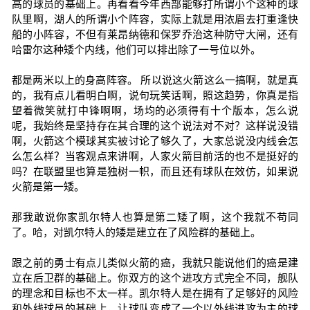
高的球员的基础上。再看看今年西部能够打所谓小个这种的球
队里啊，湖人的所谓小个阵容，实际上就是用浓眉去打重逢快
船的小阵容，不但有莱昂纳德和保罗乔治这种防守大闸，还有
哈雷尔这种矮个内线，他们可以排出除了一号位以外。
都是两米以上的身高阵容。 所以说这火箭这么一搞啊，就是真
的，我有点儿看明白啊，说句玩笑话啊，照这趋势，你真是指
望着微笑就打中锋啊啊，场均的必须得有十个版本，怎么说
呢，我始终是坚持存在其合理的这个说法对不对？这样说没错
啊，火箭这个模球其实被讨论了够久了，大家总说没内线会怎
么怎么样？当客观点来讲啊，人家火箭目前活的也不是挺好的
吗？在联盟里也算是独树一帜，而且还有球队在效仿，如果说
火箭是第一矮。
那我敢说你家凯尔特人也算是第二矮了啊，这个我就不苟同
了。哈，对凯尔特人的矮是建立在了风险群的基础上。
跟之前的勇士有点儿类似火箭的癌，我就只能说他们的癌是建
立在后卫群的基础上。你双方的这个进攻方式完全不同，舰队
的理念和目标也不太一样。凯尔特人是在拥有了足够好的风险
和外线球员的基础上，让球队变成了一个以外线进攻为主的球