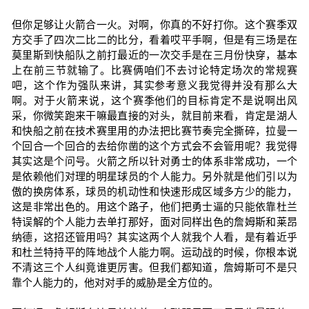
但你足够让火箭合一火。对啊，你真的不好打你。这个赛季双
方交手了四次二比二的比分，看着哎平手啊，但是有三场是在
莫里斯到快船队之前打最近的一次交手是在三月份快穿，基本
上在前三节就输了。比赛俩咱们不去讨论特定场次的常规赛
吧，这个作为强队来讲，其实参考意义我觉得并没有那么大
啊。对于火箭来说，这个赛季他们的目标肯定不是说啊出风
采，你微笑跑来干嘛最直接的对头，就目前来看，肯定是湖人
和快船之前在技术赛里用的办法把比赛节奏完全撕碎，拉曼一
个回合一个回合的去给你凿的这个方式会不会管用呢？我觉得
其实这是个问号。火箭之所以针对勇士的体系非常成功，一个
是依赖他们对理的明星球员的个人能力。另外就是他们引以为
傲的换房体系，球员的机动性和快速形成区域多方少的能力，
这是非常出色的。用这个路子，他们把勇士逼的只能依靠杜兰
特误解的个人能力去单打那好，面对同样出色的詹姆斯和莱昂
纳德，这招还管用吗？其实这两个人就我个人看，是有着近乎
和杜兰特持平的阵地战个人能力啊。运动战的时候，你根本说
不清这三个人纠竟谁更厉害。但我们都知道，詹姆斯可不是只
靠个人能力的，他对对手的威胁是全方位的。