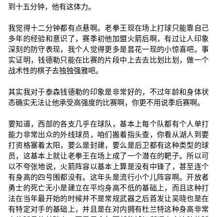
到十五分钟，他有这体力。
我觉得十二分钟都有点悬啊。老拳王现在场上打球只能靠自己
多年的经验和意识了，赛季初他加盟火箭后啊，有过让人印象
深刻的防守表现，我个人觉得更多是昙花一现的小惊喜吧。事
实证明，钱德勒只能在比赛的片段中上去去比划比划，做一个
战术性的棋子去独独强雅吧。
其实我对于泰森钱德勒的印象是非常好的，不过年龄和身体状
态确实无法让他承受高强度的比赛啊，你更不用说季后赛啊。
要知道，西部的各支几乎在球队，基本上每个队都有个人单打
能力非常出众的外线球员，咱们搬着指头查，你看从湖人到要
打资格塞着太阳，要么是封建，要么是后卫都有这种类型的球
员，这基本上就让老拳王在场上成了一个潜在的靶子。所以可
以不夸张地说，火箭阵容以基本上算是没有中锋了，甚至连个
有身高的四号围都没有。这年头是流行小个儿阵容啊。开放者
勇士的死亡无小是建立在平均身高不低的基础上，而且这种打
法在当年最开始的时候并不是常规武器之后首发让吴晓也是在
有特定对手的基础上，并且是在对内拥有杜兰特这种身高非常