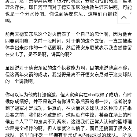
勇士，这个赛季其实是个很好的机会，去证明他们的这个篮球
理念存在，即日河里面对于德安东尼的执教生涯来讲呢，可能
也是一个分水岭吧。你说到德安东尼，这咱们再继续说一下
啊。
前两天德安东尼这个对火箭表了一个自己的忠信啊，因为他合
同要到期嘛，之前一段时间，对于他的这个去留，一直是被媒
体拿出来炒作的一个话题啊。然后德安东尼就表示我当然像留
在火电了，是不是啊，讲真的啊？
虽然说对于德安东尼的这个执教能力啊，目前来说薄扁不移，
但这两年火箭的成功，我觉得是离不开德安东尼对于这支球队
的一个调教啊。
你可以认为他的打法偏激，但人家确实在nba取得了成功，有时
候你成绩好，并不是说只有你进到季后赛的哪一步，或者说拿
到了冠军才是成功。讲真的，在火箭这支球队以这种形式打季
后赛之前，我们都不敢想你，球队没有中锋，甚至在场上的时
候五个人平平均身高不到两米，这跟我们正常人认知的篮球理
念是完全相悖的啊。但人家就这么搞了，而且还搞赢了很多支
球队，这里面不乏一些拥有非常优秀内线球员的球队。 所以