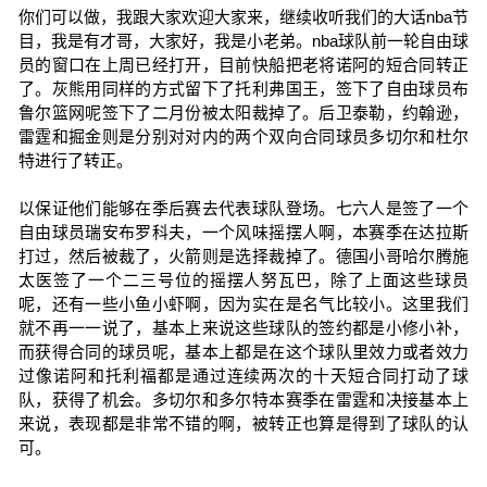
你们可以做，我跟大家欢迎大家来，继续收听我们的大话nba节
目，我是有才哥，大家好，我是小老弟。nba球队前一轮自由球
员的窗口在上周已经打开，目前快船把老将诺阿的短合同转正
了。灰熊用同样的方式留下了托利弗国王，签下了自由球员布
鲁尔篮网呢签下了二月份被太阳裁掉了。后卫泰勒，约翰逊，
雷霆和掘金则是分别对对内的两个双向合同球员多切尔和杜尔
特进行了转正。
以保证他们能够在季后赛去代表球队登场。七六人是签了一个
自由球员瑞安布罗科夫，一个风味摇摆人啊，本赛季在达拉斯
打过，然后被裁了，火箭则是选择裁掉了。德国小哥哈尔腾施
太医签了一个二三号位的摇摆人努瓦巴，除了上面这些球员
呢，还有一些小鱼小虾啊，因为实在是名气比较小。这里我们
就不再一一说了，基本上来说这些球队的签约都是小修小补，
而获得合同的球员呢，基本上都是在这个球队里效力或者效力
过像诺阿和托利福都是通过连续两次的十天短合同打动了球
队，获得了机会。多切尔和多尔特本赛季在雷霆和决接基本上
来说，表现都是非常不错的啊，被转正也算是得到了球队的认
可。