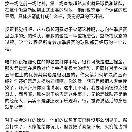
换一场之前一场封神，第二场直接超轨其实就是球员和球队，
在这个呃重新回到正式比赛的时候，他们也需要一个调整的过
程啊。具体火箭能打成什么样，我觉得真的不好讲。
反正我觉得吧，这八场长河赛对于火箭这种啊，志向在季后赛
里面走的远的球队，更多的也是一种重新磨合，重新找状态的
过程。这个过程是所有参加季后赛的球队都要经历的一个过
程。
咱们假设按照现在的排名去打你手轮，很有可能是碰上掘金，
那火箭肯定在后场对位上会拥有很大的优势，但同样对手在四
五号位上的优势其实也是很明显的，你火箭如何解决约基奇
呢？你还好意思去提约老师啊，你这做一期节目都把人家给传
染了，拜拜拜拜你别瞎说啊，这事儿不赖，我要赖赖德约克维
奇去，而且呢，现在对于约吉奇这件事儿，无论是球队还是他
的经纪人，其实不是都还表示乐观嘛。行，觉得说话活的意思
就是火箭。
对于掘金这样的球队，他们的优势其实已经没那么明显了。掘
金打快了，人家能给你玩儿，但要把节奏慢下来，火箭能占到