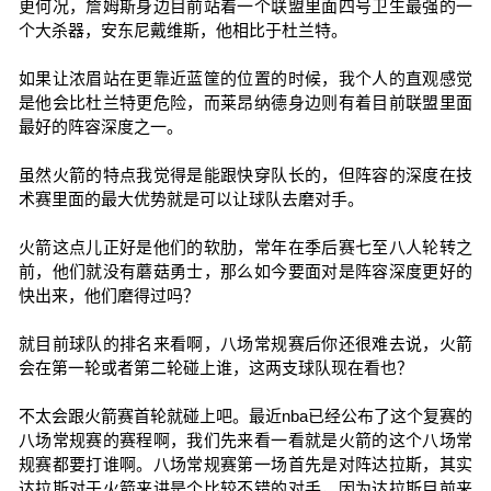
更何况，詹姆斯身边目前站着一个联盟里面四号卫生最强的一
个大杀器，安东尼戴维斯，他相比于杜兰特。
如果让浓眉站在更靠近蓝筐的位置的时候，我个人的直观感觉
是他会比杜兰特更危险，而莱昂纳德身边则有着目前联盟里面
最好的阵容深度之一。
虽然火箭的特点我觉得是能跟快穿队长的，但阵容的深度在技
术赛里面的最大优势就是可以让球队去磨对手。
火箭这点儿正好是他们的软肋，常年在季后赛七至八人轮转之
前，他们就没有蘑菇勇士，那么如今要面对是阵容深度更好的
快出来，他们磨得过吗？
就目前球队的排名来看啊，八场常规赛后你还很难去说，火箭
会在第一轮或者第二轮碰上谁，这两支球队现在看也？
不太会跟火箭赛首轮就碰上吧。最近nba已经公布了这个复赛的
八场常规赛的赛程啊，我们先来看一看就是火箭的这个八场常
规赛都要打谁啊。八场常规赛第一场首先是对阵达拉斯，其实
达拉斯对于火箭来讲是个比较不错的对手，因为达拉斯目前来