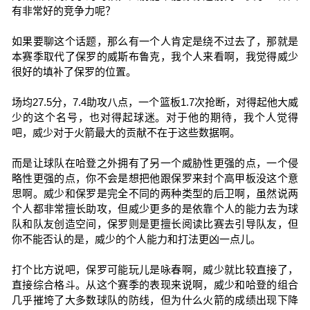
有非常好的竞争力呢？
如果要聊这个话题，那么有一个人肯定是绕不过去了，那就是
本赛季取代了保罗的威斯布鲁克，我个人来看啊，我觉得威少
很好的填补了保罗的位置。
场均27.5分，7.4助攻八点，一个篮板1.7次抢断，对得起他大威
少的这个名号，也对得起球迷。对于他的期待，我个人觉得
吧，威少对于火箭最大的贡献不在于这些数据啊。
而是让球队在哈登之外拥有了另一个威胁性更强的点，一个侵
略性更强的点，你不会是想把他跟保罗来封个高甲板没这个意
思啊。威少和保罗是完全不同的两种类型的后卫啊，虽然说两
个人都非常擅长助攻，但威少更多的是依靠个人的能力去为球
队和队友创造空间，保罗则是更擅长阅读比赛去引导队友，但
你不能否认的是，威少的个人能力和打法更凶一点儿。
打个比方说吧，保罗可能玩儿是咏春啊，威少就比较直接了，
直接综合格斗。从这个赛季的表现来说啊，威少和哈登的组合
几乎摧垮了大多数球队的防线，但为什么火箭的成绩出现下降