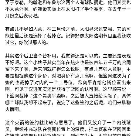
至于泰勒，约翰逊和布鲁尔这两个人有球队摘走，他们其实也
不太意外啊。约翰逊实际上在太阳打了半个赛季，在去年十一
月份之后表现吧。
有点儿不尽如人意，在二月份之前，太阳寻求过交易，它的可
能性最后还是选择了裁掉它。记得好像太阳这期节目里我还吹
过它，你吹过那人的。
其实这个后卫当个替补用，我觉得还是可以的，主要还是表现
不好吧。这个小伙子其实当年在热火也是被四年五千万的合同
留下来了啊，后来吧就打得怎么说呢，有点儿差强人意啊，主
要是根据他这个身价，对吧身价有点儿高啊。但篮网这次为了
签的也裁掉了对内的一个二号位，希奥平森给他腾位置出来
啊。可见于汉逊其实还是获得了篮网的认可啊。这里顺带说一
下篮网裁掉了这个希奥平森啊，之后被人直接给认领了，具体
哪个球队我想不起来了，说完了这些签约之后呢，咱们来聊聊
火箭啊。
这个火箭的签约就比较有意思了。他们又放弃了一个内线球
员，继续补充球队在侧翼位置上的深度，把本赛季在篮网因重
伤被裁掉的努瓦巴给招致盔下。到现在为止，火箭目前中能够