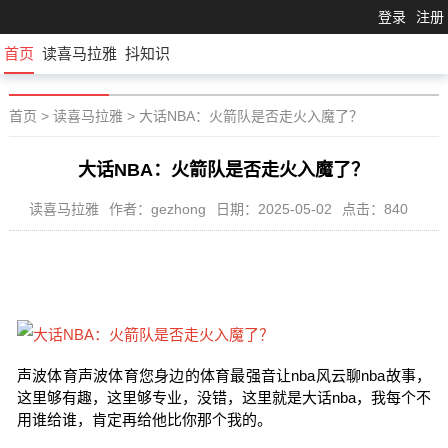
登录
注册
首页
读喜马拉雅
抖知识
首页
>
读喜马拉雅
>
大话NBA：火箭队是否走火入魔了？
大话NBA：火箭队是否走火入魔了？
读喜马拉雅
作者：gezhong
日期：2025-05-02
点击：840
声波体育声波体育您身边的体育最强音让nba风云聊nba故事，
这里够有趣，这里够专业，没错，这里就是大话nba，我每个不
用谁给谁，肯定再给他比你那个我的。