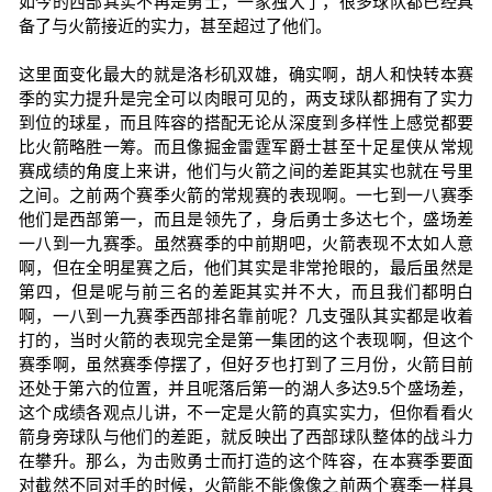
如今的西部其实不再是勇士，一家独大了，很多球队都已经具
备了与火箭接近的实力，甚至超过了他们。
这里面变化最大的就是洛杉矶双雄，确实啊，胡人和快转本赛
季的实力提升是完全可以肉眼可见的，两支球队都拥有了实力
到位的球星，而且阵容的搭配无论从深度到多样性上感觉都要
比火箭略胜一筹。而且像掘金雷霆军爵士甚至十足星侠从常规
赛成绩的角度上来讲，他们与火箭之间的差距其实也就在号里
之间。之前两个赛季火箭的常规赛的表现啊。一七到一八赛季
他们是西部第一，而且是领先了，身后勇士多达七个，盛场差
一八到一九赛季。虽然赛季的中前期吧，火箭表现不太如人意
啊，但在全明星赛之后，他们其实是非常抢眼的，最后虽然是
第四，但是呢与前三名的差距其实并不大，而且我们都明白
啊，一八到一九赛季西部排名靠前呢？几支强队其实都是收着
打的，当时火箭的表现完全是第一集团的这个表现啊，但这个
赛季啊，虽然赛季停摆了，但好歹也打到了三月份，火箭目前
还处于第六的位置，并且呢落后第一的湖人多达9.5个盛场差，
这个成绩各观点儿讲，不一定是火箭的真实实力，但你看看火
箭身旁球队与他们的差距，就反映出了西部球队整体的战斗力
在攀升。那么，为击败勇士而打造的这个阵容，在本赛季要面
对截然不同对手的时候，火箭能不能像像之前两个赛季一样具