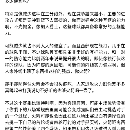
多少便宜呢？
特别是像威少这种在三分线外，现在威胁越来越小，主要的进
攻方式都是要冲到篮下去弱搏的，你面对掘金这种互框的能力
啊，不光掘金，像胡人爵士，这些球队都具备非常好的互框能
力。
可能威少就占不到太大的便宜了。而且西部现在能打，几乎在
的球队里面，不少球队其实都具备非常好的互框能力，和一对
一的防守能力比前两年来说是提升很大的啊。即使像独行侠这
样的球队，因为阵容的原因吧，可能你的内线实力偏弱啊，但
人家外线出现了东西棋这样的强点，你火箭？
能不能防得住火箭会不会很头疼呢，人家进攻火力跟你差不多
真蹲起来打我说句不好听的也够火箭喝一壶了。
不过这个赛季比较特别啊，因为客观原因，可能主场优势没有
了你剩下的八场常规赛里面可能会变成强队们去主动挑选对手
的一个过程，火箭可能也会因此在这八场比赛里面有选择性的
去挑一下自己的首轮或者四轮可能的对手挺买钱，火箭距离西
部第二的快船差了四个盛场，如果想利用这八场球进入到西部