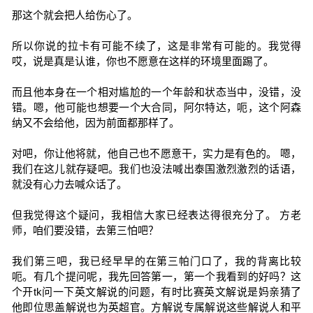
那这个就会把人给伤心了。
所以你说的拉卡有可能不续了，这是非常有可能的。我觉得
哎，说是真是认谁，你也不愿意在这样的环境里面踢了。
而且他本身在一个相对尴尬的一个年龄和状态当中，没错，没
错。嗯，他可能也想要一个大合同，阿尔特达，呃，这个阿森
纳又不会给他，因为前面都那样了。
对吧，你让他将就，他自己也不愿意干，实力是有色的。 嗯，
我们在这儿就存疑吧。我们也没法喊出泰国激烈激烈的话语，
就没有心力去喊众话了。
但我觉得这个疑问，我相信大家已经表达得很充分了。 方老
师，咱们要没错，去第三怕吧？
我们第三吧，我已经早早的在第三帕门口了，我的背离比较
呃。有几个提问呢，我先回答第一，第一个我看到的好吗？这
个开tk问一下英文解说的问题，有时比赛英文解说是妈亲猜了
他即位思盖解说也为英超官。方解说专属解说这些解说人和平