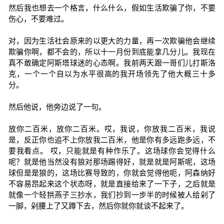
然后我也想去一个格言，什么什么，假如生活欺骗了你，不要
伤心，不要难过。
对，因为生活社会原来的以更大的力量，再一次欺骗他会继续
欺骗你啊，都不会的，所以十一月份到底能拿几分儿。我现在
真不敢确定阿斯塔球迷的心态啊。我前两天跟一哥们儿打斯洛
克，一个一个自以为水平很高的我开场领先了他大概三十多
分。
然后他说，他旁边说了一句。
放你二百米，放你二百米。哎，我说，你放我二百米，我说
是，反正你也追不上你放我二百米，他是你有多远跑多远，不
要我看点。 哎，只能就是有种作乐了。这场球你会觉得什么
呢？就是他当然没有狼对那场踢得好，就是就是阿斯呢，这场
球但是是狼的，这场比赛导致的，你就会觉得他呃，阿森纳好
不容易昂起来这个状态呀，就是直接给来了一下子，之后就是
就像一个轻拱燕子三抄水，我们抄到一步半的时候被人给剁了
一脚，剁腰上了又蹲下去，然后你就你就谈不起来了。