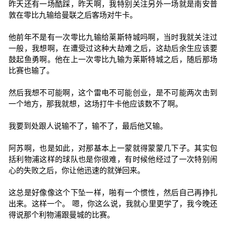
昨天还有一场酷踩，昨天啊，我特别关注另外一场就是南安普
敦在零比九输给曼联之后客场对牛卡。
他前年不是有一次零比九输给莱斯特城吗啊，当时我就关注过
一般，我想啊，在遭受过这种大劫难之后，这劫后余生应该要
鼓起鱼勇啊。他在上一次零比九输为莱斯特城之后，随后那场
比赛也输了。
然后我想不可能啊，这个雷电不可能创业，是不可能两次击到
一个地方，那我就想，这场打牛卡他应该数不了啊。
我要到处跟人说输不了，输不了，最后他又输。
阿苏啊，也是如此，对那基本上一蒙就得蒙蒙几下子。其实包
括利物浦这样的球队也是你很难，有时候他经过了一次特别闹
心的失败之后，你让他迅速的就弹回来。
这总是好像像这个下坠一样，啪有一个惯性，然后自己再挣扎
出来。这样一个。 嗯，你这么说，我就心里更学了，我今晚还
得说那个利物浦跟曼城的比赛。