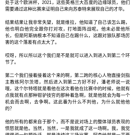
处于这个欧洲杯，2021，这些英格兰大百度的边缘球员，他们
需要通过这种比赛来证明自己来向苏泰特来展现自己的才华。
结果结果让我非常失望，就是维拉，他知道了自己该怎么踢，
他也明白他完全跟你打对攻，打地面阵战呢。他未必是他所
长，但是阿斯纳根本不知道自己在踢什么，这跟对狼队那场厉
害的这个落差有点太大了。
哎呀，所以所以这个我们是不是就可以进入到进入到第二个环
节了。
第二个我们接着接着这个来的啊，第二跨的核心人物直接剑指
主教练阿尔茨塔，然后进入到第二方好不好，潘老师说一说
哦，这个尔特塔就是看他在这次看他在比赛中的时候，他就有
点我就有点那种钳驴技穷的那种着急啊，就是他就会为每一个
机会而去啊，去争啊。这此番为什么不判他，为什么就他他
的？
他的所有的都来自于那个，而不是说对场上的整体球员表现的
愤怒就是他。当然，当然，一是我就成了这一场啊。我，我觉
得得说一句题外话，就是连续这三场比赛，阿森纳就是一平两