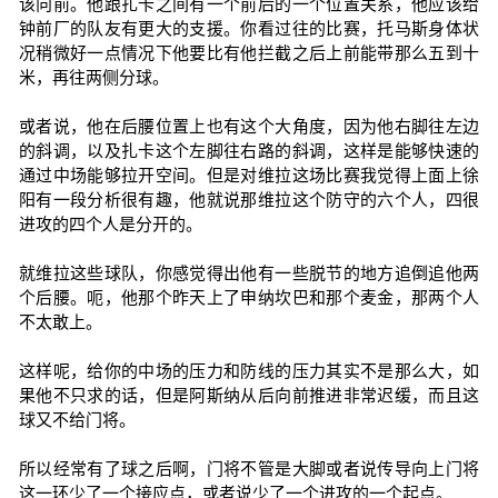
该向前。他跟扎卡之间有一个前后的一个位置关系，他应该给
钟前厂的队友有更大的支援。你看过往的比赛，托马斯身体状
况稍微好一点情况下他要比有他拦截之后上前能带那么五到十
米，再往两侧分球。
或者说，他在后腰位置上也有这个大角度，因为他右脚往左边
的斜调，以及扎卡这个左脚往右路的斜调，这样是能够快速的
通过中场能够拉开空间。但是对维拉这场比赛我觉得上面上徐
阳有一段分析很有趣，他就说那维拉这个防守的六个人，四很
进攻的四个人是分开的。
就维拉这些球队，你感觉得出他有一些脱节的地方追倒追他两
个后腰。呃，他那个昨天上了申纳坎巴和那个麦金，那两个人
不太敢上。
这样呢，给你的中场的压力和防线的压力其实不是那么大，如
果他不只求的话，但是阿斯纳从后向前推进非常迟缓，而且这
球又不给门将。
所以经常有了球之后啊，门将不管是大脚或者说传导向上门将
这一环少了一个接应点，或者说少了一个进攻的一个起点。