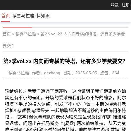
登录
注册
首页
读喜马拉雅
抖知识
首页
>
读喜马拉雅
>
第2季vol.23 内向而专横的特塔，还有多少学费
要交？
第2季vol.23 内向而专横的特塔，还有多少学费要交？
读喜马拉雅
作者：gezhong
日期：2025-05-05
点击：864
输给维拉之后我们遭遇了两连败，这也证明了我们距离前六确
实还有不小的差距。开场的丢球是我们状态不好的缩影，阿尔
特塔下半场的换人调整，引发了不小的争议。本期的 #两杆老
烟枪# @颜强 @潘采夫 一起聊聊想法不断游移的主教练阿尔特
塔 。 [玄学] 佩佩与球队的表现为啥总是呈现反比[阵容] 推进略
显迟缓，问题出在托马斯身上[复盘] 两次输给维拉，从无力变
成感到恶心[迷惑] 猜不透的阿尔特塔，他的想法在游移[数据] 缺