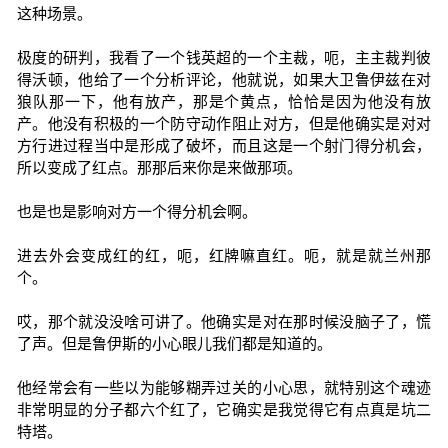
这种场景。
极度的研判，我看了一个钱英超的一个主裁，呃，主主裁判彼
得沃顿，他给了一个分析评论，他就说，如果大卫鲁伊兹在对
狼队那一下，他有放产，那是个黄点，恰恰是因为他没有放
产。他没有积极的一个防守动作阻止对方，但是他确实是对对
方行进过程当中是形成了破坏，而且这是一个射门得分机会，
所以变成了红点。那那后来你是来做那项。
也是也是影响对方一个得分机会啊。
进去外会变成红的红，呃，红牌嘛直红。呃，就是就兰州那
个。
哎，那个就没没啥可讲了。他确实是对在那时候没脑子了，慌
了声。但是鲁伊斯的小心眼儿我们都是知道的。
他经常会有一些以为能够糊弄过关的小心思，就特别这个魂迹
非常明显的分子都六个红了，它确实是我觉得它有点真是坑二
特塔。