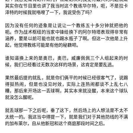
其实你在节目里也讲了我当时这个教练华尔特，呃，不是拉卡
泽特的时候我就咯噔了一下，我说受伤了吗？
因为没有任何的迹象是让说让一个教练五十多分钟就把他的
呃。作为战术枢纽的当家中锋给换下的阿尔特塔表现得非常有
涵养，要是以前可能也就也踢水瓶子了啊。但这一次他是上升
起，他觉得教练可能是有他的秘籍吧。
谁知道换上来的是奥巴，奥巴，威廉佩佩三个人组起来的时
候，我们已经看过无数次这样的场景，这肯定是要乱逃。
果然最后提的就乱，就是你们俩平的时候已经很客气了，说踢
得挺热闹，但是也没见时效，实际上连热闹都谈不上乱七八
糟，那后来开场这一丢球啊，其实本来就没醒，本来这个球队
就没怎么醒呢。
就丢球那一下之后呢，垂了这下，然后场上的人想法是不太不
太统一的。我这当中得提一下，就是我们对于其他防线的不满
的加布莱尔，自从他新冠和这个商庭那段时间之后。