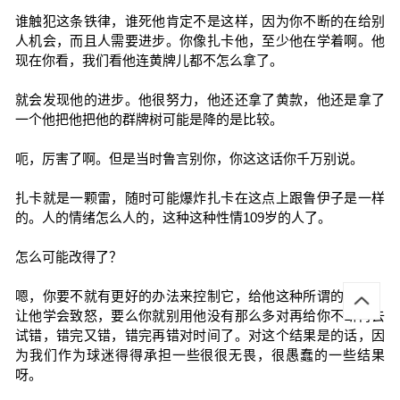
谁触犯这条铁律，谁死他肯定不是这样，因为你不断的在给别
人机会，而且人需要进步。你像扎卡他，至少他在学着啊。他
现在你看，我们看他连黄牌儿都不怎么拿了。
就会发现他的进步。他很努力，他还还拿了黄款，他还是拿了
一个他把他把他的群牌树可能是降的是比较。
呃，厉害了啊。但是当时鲁言别你，你这这话你千万别说。
扎卡就是一颗雷，随时可能爆炸扎卡在这点上跟鲁伊子是一样
的。人的情绪怎么人的，这种这种性情109岁的人了。
怎么可能改得了？
嗯，你要不就有更好的办法来控制它，给他这种所谓的安沟，
让他学会致怒，要么你就别用他没有那么多对再给你不断再去
试错，错完又错，错完再错对时间了。对这个结果是的话，因
为我们作为球迷得得承担一些很很无畏，很愚蠢的一些结果
呀。