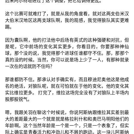
后来阿尔特塔进过了这个调整，把它给调得更乱。
这个比赛可就难打了，就是从我的角度看，就对这两支伯米汉
大伯米汉地区这两支球队啊，我的观感，我觉得狼队其实更难
踢。
因为囊队啊，他的打法他中后场有英式的这种强硬和对抗，但
是呢，它中前场的变化其实更多，你看目的，你要那种神仙
球，那个没的说，我觉得那个进球任谁都守不住。那，那那个
真的没的时候。当然，你可以说是场上少了一人，有那种就录
一次在的话就防不住吗？
那谁都防不住。那承认对手确实有，而且穆迪尼奥他这是他成
名的绝活，对狼队呢，就在可怕就在于他的变化，他的变化其
实比维拉更多。 打完了，维拉这场完全没有了对狼队上半场内
股那股锐气。
嗯，我跟关羽在聊这个时候说，你说阿斯纳跟维拉其实差别最
大的差距最大的一个就是就是格拉利什和和奥巴马明阳他们的
年龄啊。这个当然年龄是一个是一个，只是一个表象了，但实
际上确实是青春活力和冲劲儿和不屑的跑动。这一块儿阿斯纳