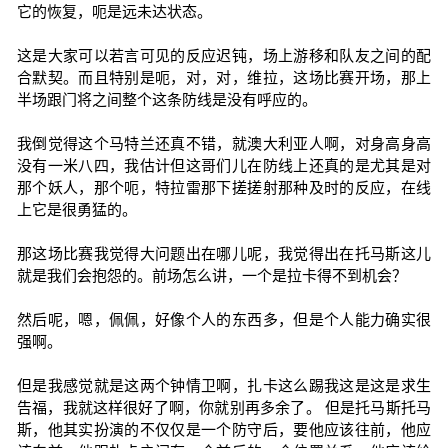
它的恢复，呃是远未达状态。
这是大家可以若言可见的反应迟钝，场上游移和队友之间的配
合默契。而且特别是呃，对，对，维拉，这场比赛开场，那上
半场跟门将之间整个这条防线是没有呼应的。
我倒觉得这个马特兰还真不错，就澳大利亚人啊，对身高身高
没有一米八四，我估计但这哥们儿在防线上还真的是尤其是对
那个妖人，那个呃，特拉雷那下搓搓射那种及时的反应，在线
上它是很勇猛的。
那这场比赛我觉得大问题出在哪儿呢，我觉得出在托马斯这儿
就是我们会抱怨的。前场怎么讲，一个是拉卡得不到机会？
然后呢，嗯，佩佩，好像个人的东西多，但是个人能力确实很
强啊。
但是我感觉就是这两个钟情卫啊，扎卡这么踢我这是这是求生
告福，我就这样很好了啊，你就别再多余了。 但是托马斯托马
斯，他其实扮演的不仅仅是一个防守后，要他应该往前，他应