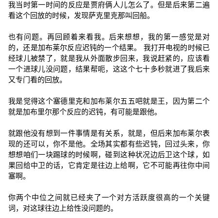
我当时第一时间的反应是贾府俩人儿怎么了。但是后来第二遍
看这个回放的时候，发现萨克里克那叫回船。
也有问题。再回顾着来看我。后来想想，我的第一感觉是对
的，还是加布莱尔反应迟钝的一个结果。 我打开电视的时候已
经球儿被禁了，就是我从外面散步回来，我说赶紧的，应该看
一个进球儿没问题，结果帮呃，这这个七十多秒就进了我后来
又专门看的回放。
我是觉得这个塞德里克和加布莱尔五五吧就是王，因为第二个
就是加布里尔那个反应的迟钝，有可能是跟他。
就跟他没有想到一件事情是有关系，就是，但后来加布莱尔表
现的还可以，你不是他。全场其实都有些迟钝，回过头来，你
想想咱们一块踢球的时候啊，碰到这种状况边后卫这个球，如
果回给中卫的话，它肯定是往边上给啊，它不可能再往你中间
塞啊。
你两个中位之间就已经夹了一个对方活跃度很高的一个关键
词，对这球往边上给性没问题的。