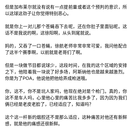
但是加布莱尔就没有说有一点提前量或者这个预判的意识，所
以这球这劲子让你觉得特别恶心。
就是你上一对儿那个苍蝇吞下去呢，还在你肚子里面钻呢。这
话不是我说的啊，这徐阳啊，从头到尾就说。
妈的，又吞了一口苍蝇，徐航老师非常非常可爱，我问他配合
了这半个赛季啊，以前就是老哥们了啊。
但是一块做节目都说球少，这段时间，在我的这个区域的安排
之下，他陪着我一块说了好多场，阿斯纳他也是越来越激烈。
你是为了POA，他说他把他给弄成枪迷哦。
你，这不，你不是坑人家吗，他现在绝对是个枪门。真的，你
这不是车人吗，心里他心里的痛苦比我多多了，因为因为我们
俩已经是老皮老脸了，已经适应了，知道吗？
这个这一杆新的烟腔还不是那么适应，这种痛苦对他还有新鲜
感，就是他的痛感还很新鲜。