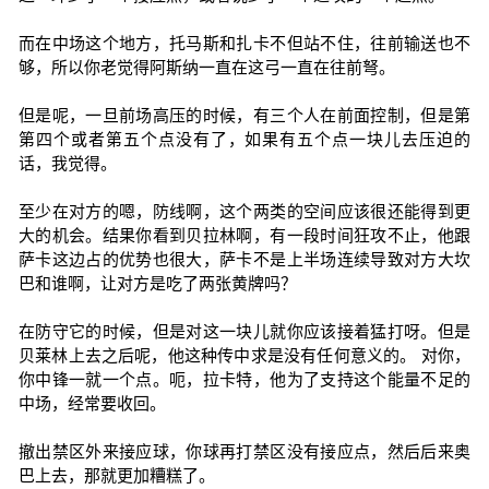
而在中场这个地方，托马斯和扎卡不但站不住，往前输送也不
够，所以你老觉得阿斯纳一直在这弓一直在往前弩。
但是呢，一旦前场高压的时候，有三个人在前面控制，但是第
第四个或者第五个点没有了，如果有五个点一块儿去压迫的
话，我觉得。
至少在对方的嗯，防线啊，这个两类的空间应该很还能得到更
大的机会。结果你看到贝拉林啊，有一段时间狂攻不止，他跟
萨卡这边占的优势也很大，萨卡不是上半场连续导致对方大坎
巴和谁啊，让对方是吃了两张黄牌吗？
在防守它的时候，但是对这一块儿就你应该接着猛打呀。但是
贝莱林上去之后呢，他这种传中求是没有任何意义的。 对你，
你中锋一就一个点。呃，拉卡特，他为了支持这个能量不足的
中场，经常要收回。
撤出禁区外来接应球，你球再打禁区没有接应点，然后后来奥
巴上去，那就更加糟糕了。