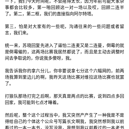
一下，我们今天时间呢，不会拖得太长，因为年前可能大家杂
事都会比较多，第一啪回顾这一对一场以及哎，回顾二连半
了。第二，第二框，我们的直接指向阿尔特塔。
第三，怕是对大家有的一些呃，沟通往来的一些问题或者留
言，我们来。
统一来，苏晓回复先进入了逼怕二连麦又是二连曼，倒霉的就
是倒霉催的，这两场比赛我居然都说了，而且是主动去调整时
间去争取说的，你说我多傻呀，我。
我告诉我你的拿六分儿，你非要说拿七分这个六幅网的，前两
场我算到里边儿的啊，我昨天这场比赛对维拉这场比赛也就罢
了。
打狼队那场打完之后啊，那天真是两点的比赛，说到四点多回
回家，我可能到七点才睡着。
然后呢，整个这个过程当中，我又突然产产生了一种我是不是
得给自己的个体这个公众号写篇长文啊我，我突然想到我以前
看过的一本一本书，没写没我，我想到我以前看过的一本老书