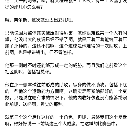
在二比一的时候，嗯，就大概是就三个人哎，有一个人漏了没
提的那儿心怎么看？
哦，奈尔斯，这次就没太出彩儿吧。
只能说因为整体其实被压制得厉害，就你很难说某一个人有闪
耀，他没出大的疲漏已经不错了啊，就是压着压着能给压着压
崩了那种的，这还不错啊，这个进球是他难得的一次助攻，上
前啊，也是错进错出，但不管怎样。
他那一侧时不时还能够形成一定的威胁。而且我们之前看这个
社区队呢，包括祖总杯。
他在那一侧拿球往前形成的助攻，纵身的做不助攻，包括下底
的一些他这个运动能力方面啊。这确实是阿斯纳挺好的一个变
数，只是说在嗯有求的情况下，他的内收好像说没有能够扮演
此前呃，送杯啊，睡觉的那种。
就第三个这个后样这样的一个角色，但呃，最终我们这个复盘
啊，得好好说一下前场这三个人威廉，在这样的比赛当中。