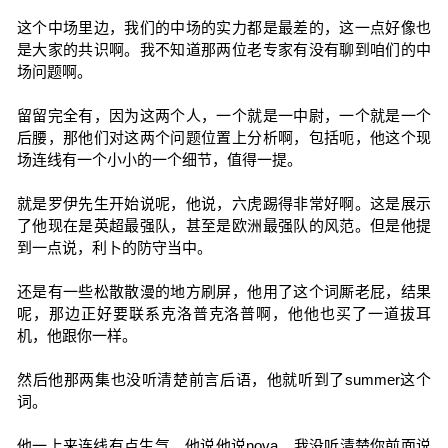
这个中场里边，我们的中场的实力都是最差的，这一点好像也
是大家的共识啊。我不知道那两位老专家有没有聊到咱们的中
场问题啊。
留留完全有，因为这两个人，一个就是一中尉，一个就是一个
后腰，那他们对这两个问题位置上分析啊，包括呃，他这个现
场连线有一个小小的一个细节，值得一提。
就是罗伊先生开始说呢，他说，六虎踢得非常好啊。这是展示
了他现在是英超最强队，甚至是欧洲最强队的风范。但是他提
到一点说，利卜的防守当中。
还是有一些松散散漫的地方刷屏，他用了这个词厮老屁，结果
呢，那边正好要联系克洛普克洛普啊，他他也买了一道拔耳
机，他跟你一样。
然后他那两集也没听清楚前言后语，他就听到了summer这个
词。
他一上来连线有点生气，他说他说nova，我没听清楚你前面说