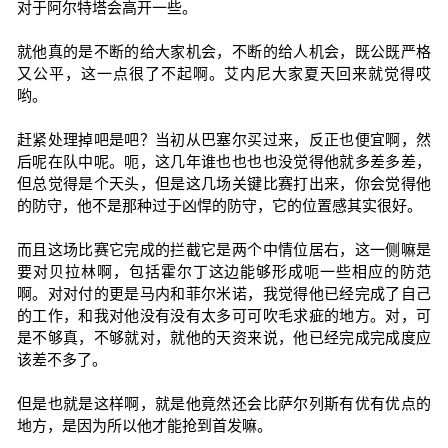
对于阿尔特塔会高开一些。
就他真的是不断的给大家机会，不断的给人机会，既公既严格
又公平，这一点很了不起啊。艾内尼大家夏天回来就觉得哎
哟。
赶紧处理掉吧是吧？当初从巴塞尔买过来，反正也便宜啊，然
后呢在队中呢。呃，这几年谁也也也也没觉得他就多差多差，
但总觉得是个天头，但是这几场关键比赛打出来，你会觉得他
的防守，他不是那种过于凶悍的防守，它的位置感其实很好。
而且这场比赛它完成的拦截它是两个中情位居右，这一侧嘛是
要对贝拉林啊，包括霍尔丁这边能够形成呃一些相应的防范
啊。对对付的更是马内和菲尔米诺，我觉得他已经完成了自己
的工作，和我对他没有没有太多可可吹毛求疵的地方。对，可
是不够真，不够就对，就他的天资来说，他已经完成完成度应
该差不多了。
但是也就是这样啊，就是他竟然还会比萨尔列斯有优有优点的
地方，是因为所以他才能抢到首发嘛。