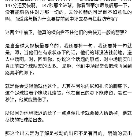
147分还要快啊。 147秒那个进球，你看到蒂尔尼最后那一下，
没有能够防住对方那一切的，去沙拉赫的可是倒不如意似的
啊。而道路与斯为什么要提前到中场去参与拦截防守呢？
这两个中前卫，他真的横向拦不住他们的会快刀一般的警察？
是当全球大规模最要命的，我还要补一句，我还要补一句就
是，嗯，当他们在有求状态下的话，他们的球没法往前输，送
去中场啊。对，回到你，你说这个话题的原点，对中场确实叫
真正前四个球队差的太多。 是啊，他们中场经常会把球再回到
路易斯的脚下。
就是你会觉得他就他这个。尤其在阿尔内尼和扎卡的脚底下，
这个足球捡着个橡块儿烙铁，他在自己的脚下能停留，超过一
秒钟，他就能烫伤了。
所以因为他稍微迟的长了一点点像扎卡就会被人给断掉，他就
尽快的把球给出去。
那这个出去是为了解是被动的出它不是有目的，明确的要出