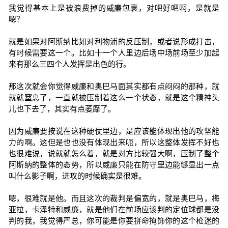
我觉得基本上是被浪费掉的威廉包裹，对吧好吧啊，是就是
嗯？
就是如果对阿斯纳比如对利物浦的反压制，或者说形成打击，
有时候需要这一个。比如十一个人里边后场中场前场至少加起
来有那么三四个人发挥是出色的行。
那这次就会你觉得威廉和奥巴马面其实都有点闷闷的那种，就
就就窒息了，一直就被压制着这么一个状态，就是这个精神头
儿也下去了，其实有点萎靡了。
因为威廉要按说在这种硬仗里边，是应该能体现出他的攻坚能
力的啊。这但是也也没有体现出来呃，所以这整体发挥不好也
也很难说，说就就怎么着，就是对方比较强大啊，压制了整个
阿斯纳的整体的态势，所以威廉只能在防守里边能够显出一点
叫什么影子啊，进攻的时候确实是很难。
嗯，很难就是他。而且这次的裁判是偏宽的，就是奥巴马，梅
亚拉，卡泽特和威廉，就是他们在前场应该判的定位球都是没
判的我，我觉得严总，你可能是你要拼命掩饰你的这个枪迷的