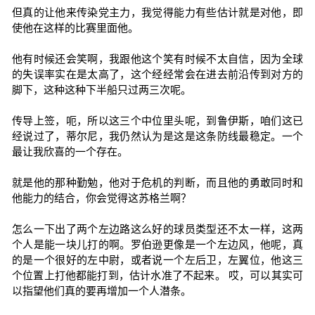
但真的让他来传染党主力，我觉得能力有些估计就是对他，即
使他在这样的比赛里面他。
他有时候还会笑啊，我跟他这个笑有时候不太自信，因为全球
的失误率实在是太高了，这个经经常会在进去前沿传到对方的
脚下，这种这种下半船只过两三次呢。
传导上签，呃，所以这三个中位里头呢，到鲁伊斯，咱们这已
经说过了，蒂尔尼，我仍然认为是这是这条防线最稳定。一个
最让我欣喜的一个存在。
就是他的那种勤勉，他对于危机的判断，而且他的勇敢同时和
他能力的结合，你会觉得这苏格兰啊？
怎么一下出了两个左边路这么好的球员类型还不太一样，这两
个人是能一块儿打的啊。罗伯逊更像是一个左边风，他呢，真
的是一个很好的左中尉，或者说一个左后卫，左翼位，他这三
个位置上打他都能打到，估计水准了不起来。 哎，可以其实可
以指望他们真的要再增加一个人潜条。