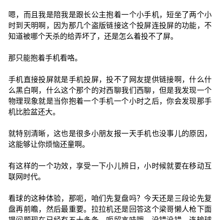
嗯，而且我是陪我是跟长公主抱着一个小手机，短坐了两个小
时到天明啊，因为那几个盗版链接这个投屏连投屏的功能，不
知道被哪个天杀的给弄坏了，还是怎么着投不了屏。
那只能抱着手机看咯。
手机直接投屏就是手机投屏，投不了网友提供链接啊，什么什
么黑白啊，什么这个那个的对西聊我们西聊，但是我发现一个
物理现象就是当你抱着一个手机一个小时之后，你会发现那手
机比脸盆还大。
就特别清晰，这也是很多小朋友报一天手机也没事儿的原因，
这能够让你烦恼还童啊。
有这样的一个功效，享受一下小儿辨日，小时候就要在移动互
联网时代。
看球的这种体验，那呃，咱们先复盘吗？今天还是三段论先复
盘再前瞻，然后最重要。拉拉机还是回答这个梁哥懒人枪下面
提问题现在已经有五十多条，呃留言哇哦，没错没错，连输球