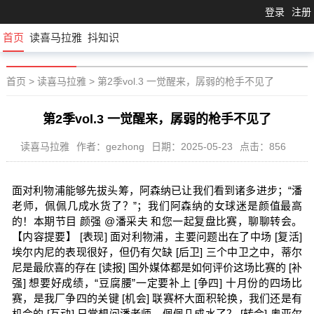
登录
注册
首页
读喜马拉雅
抖知识
首页
>
读喜马拉雅
>
第2季vol.3 一觉醒来，孱弱的枪手不见了
第2季vol.3 一觉醒来，孱弱的枪手不见了
读喜马拉雅
作者：gezhong
日期：2025-05-23
点击：856
面对利物浦能够先拔头筹，阿森纳已让我们看到诸多进步；“潘
老师，佩佩几成水货了？”；我们阿森纳的女球迷是颜值最高
的！本期节目 颜强 @潘采夫 和您一起复盘比赛，聊聊转会。
【内容提要】 [表现] 面对利物浦，主要问题出在了中场 [复活]
埃尔内尼的表现很好，但仍有欠缺 [后卫] 三个中卫之中，蒂尔
尼是最欣喜的存在 [读报] 国外媒体都是如何评价这场比赛的 [补
强] 想要好成绩，“豆腐腰”一定要补上 [争四] 十月份的四场比
赛，是我厂争四的关键 [机会] 联赛杯大面积轮换，我们还是有
机会的 [互动] 日常想问潘老师，佩佩几成水了？ [转会] 奥亚尔