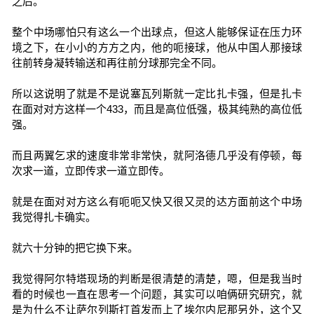
之后。
整个中场哪怕只有这么一个出球点，但这人能够保证在压力环
境之下，在小小的方方之内，他的呃接球，他从中国人那接球
往前转身凝转输送和再往前分球那完全不同。
所以这说明了就是不是说塞瓦列斯就一定比扎卡强，但是扎卡
在面对对方这样一个433，而且是高位低强，极其纯熟的高位低
强。
而且两翼乞求的速度非常非常快，就阿洛德几乎没有停顿，每
次求一道，立即传求一道立即传。
就是在面对对方这么有呃呃又快又很又灵的达方面前这个中场
我觉得扎卡确实。
就六十分钟的把它换下来。
我觉得阿尔特塔现场的判断是很清楚的清楚，嗯，但是我当时
看的时候也一直在思考一个问题，其实可以咱俩研究研究，就
是为什么不让萨尔列斯打首发而上了埃尔内尼那另外，这个又