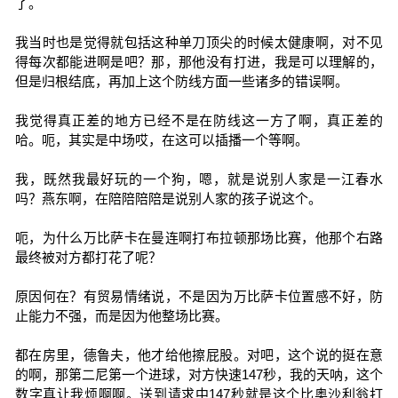
了。
我当时也是觉得就包括这种单刀顶尖的时候太健康啊，对不见
得每次都能进啊是吧？那，那他没有打进，我是可以理解的，
但是归根结底，再加上这个防线方面一些诸多的错误啊。
我觉得真正差的地方已经不是在防线这一方了啊，真正差的
哈。呃，其实是中场哎，在这可以插播一个等啊。
我，既然我最好玩的一个狗，嗯，就是说别人家是一江春水
吗？燕东啊，在陪陪陪陪是说别人家的孩子说这个。
呃，为什么万比萨卡在曼连啊打布拉顿那场比赛，他那个右路
最终被对方都打花了呢？
原因何在？有贸易情绪说，不是因为万比萨卡位置感不好，防
止能力不强，而是因为他整场比赛。
都在房里，德鲁夫，他才给他擦屁股。对吧，这个说的挺在意
的啊，那第二尼第一个进球，对方快速147秒，我的天呐，这个
数字真让我烦啊啊。送到请求中147秒就是这个比奥沙利翁打