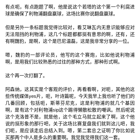
有点呃，有点跑题了啊，他是说这个若塔的这个第一个利腐进
球是确保了利物浦翻盘赢球，这场比赛你说翻盘赢球。
但是另外一条标题我觉得比较对，看艾琳瓦内无意识能够应对
无法阻挡的利物浦，这几个标题都都挺有意思的啊，还有，还
有啊魏豹，是啊，这个是巴尼温磊，这是我非常分享的一位。
嗯，魏豹的一部评论员，他写的这个赛炮，比如他说利物浦
啊，是用我们比较熟悉的过往的那种方式，那种形式啊。
这个再一次打翻了。
阿森纳，这其实是个客观的评价，再看看啊，对呃，其他的这
些传统媒体yes片，呃，叶诗篇呢，今天我早上我也听了他们的
几番回顾，包括呃，斯蒂芬尼克，这是利物浦的就几个基因
啊，是有这个对利物浦sip这个踢得懒散松散的嘲讽。然后呢说
这个克洛普不是，就是他，这个毛立马就立起来了啊，这个他
说的挺形象的那行吧，关于这场比赛复盘我们就到这儿吧，我
们呃，是应该走后总结入到。嗯，第二套总之证明了你比如说
买那两个中人是多么的重要啊。我觉我觉得我们这一套。