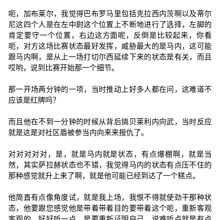
呃，加布莱尔，我觉得巴布罗马里包括克拉西内茨啊以及蒂尔
尼这四个人是在左中尉这个位置上不断地进行了选择，左脚的
肯定要守一个位置，右边这方面呢，反倒是比较起来，你看
呃，对方这场比赛状态最好发挥，威胁最大的是马内，这可能
跟马内啊，是从上一场打切尔西延续下来的状态是有关，而且
哎哟，说到比赛开始那一个细节。
那一开场两分钟的一项，当时推动上好多人都在问，这难道不
应该是红牌吗？
而且他在不到一分钟的时候从背后搞贝莱利内向武，当时反应
就是这是对社区盾被参当内向来来报仇了。
对对对对对，是，就是马内就是状态，有点爆棚啊，就是当
然，其实萨拉赫状态也不错，我觉得马内的状态有点压不住的
那种感觉就升上来了啊，就是他可能已经到达了一个糕点。
他简直有点像角度试，就是我上场，我恨不得就使劲干那种状
态，他要跟您感觉他是带着带着目的要带着这个呃，重新客观
客观的，好好听一点，是要重新证明自己。说难听点就是有点