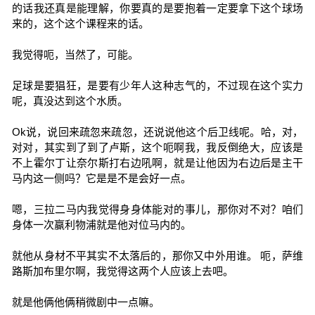
的话我还真是能理解，你要真的是要抱着一定要拿下这个球场
来的，这个这个课程来的话。
我觉得呃，当然了，可能。
足球是要猖狂，是要有少年人这种志气的，不过现在这个实力
呢，真没达到这个水质。
Ok说，说回来疏忽来疏忽，还说说他这个后卫线呢。哈，对，
对对，其实到了到了卢斯，这个呃啊我，我反倒绝大，应该是
不上霍尔丁让奈尔斯打右边吼啊，就是让他因为右边后是主干
马内这一侧吗？它是是不是会好一点。
嗯，三拉二马内我觉得身身体能对的事儿，那你对不对？咱们
身体一次赢利物浦就是他对位马内的。
就他从身材不平其实不太落后的，那你又中外用谁。 呃，萨维
路斯加布里尔啊，我觉得这两个人应该上去吧。
就是他俩他俩稍微剧中一点嘛。