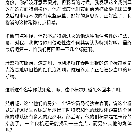
身份，你都没好意思假对，但我看的时候，我发现这个裁判真
的在这方面特别松他，他在威廉他们带到前两杯放翻把球拿走
之后根本就不吹的有点整点整，好好的意思对，正好应了。利
物浦的这种稍微有点粗暴。
稍微有点冲撞，但都不是特别过火的他这种呃侵略性的打法，
嗯，对我，我觉得你用侵略性这个词其实认为特别好啊。最终
最后呢第一，怕我们再回顾一下几个标题啊。
瑞恩特拉斯诺，这是啊，亨利温特在泰晤士报的这个标题就是
克洛普难以阻挡的红色浪潮啊，就是卷走了正在进步当中的阿
斯纳。
这听这个名字你就知道，呃，这个标题知道怎么回事了啊。
然后呢，这个他们的另外一个评论员马彻狄金森啊，说这个标
题是那这场失败呢是显示出了阿特塔和他的球队还距离这个顶
级的球队还有多大的距离啊。然后呢，他的副标题是拉卡泽的
措施了，一个良机还是能找到一些亮点，而另外其他的媒体
呢？