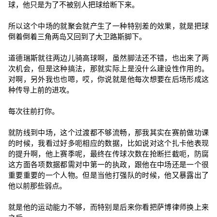
球，他只是为了不被别人把球给断下来。
所以这个中场的就聚会就产生了一种特别差的效果，就是把球
倒着倒着三角两岛又回到了大卫路斯脚下。
道德瑞斯就往两边儿骑高球啊，虽然脚法还不错，也出来了两
次机会，但是这种搞法，那就实际上是没什么建设性作用的。
对啊，另外我也也嗯，哎，你说就是他每次想要在后场形成这
种传导上前的进攻。
每次往前打你。
就防线到中场，这个过渡都不够流畅，那我其实在赛前做功课
的时候，我看过好多呃相应的数据，比如说对这个扎卡他表现
的提升啊，他上赛季呢，最终在传球次数在抢断拦截呃，防腐
这方面各项数据都需对中第一的执政，跟他在中场还是一个很
重要重要的一个人物。但是当他打强队的时候，他又暴露出了
他以前那些弱点。
就是他的运动能力不够，而特别是后来你看把萨博律师换上来