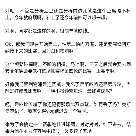
对吧，不管是分析后卫还是分析前边儿就是这个豆腐腰不补
上，今年就麻烦啊，补上了还今年前四可以想一想。
对啊，肯定都是这样的啊，很简单就缺钱。
Ok，那我们现在开始第二，怕第二怕内容呢，还是要围绕阿斯
纳接下来的比赛，因为跟利物浦啊。
这个频繁碰撞啊，不断的相撞，马上啊，三天之后就会要去到
安菲尔德会要来打这场联赛杯第四轮的比赛。上赛季啊。
好像我们跟利物浦是连赛威，我忘了是第四咯还是第五轮，当
时是打成五比五啊，一堆小将频繁进球，最终点球呢？
呃，是四比五输了你还记得那场比赛点球，谁罚丢了吗？奥斯
曼忘记了，我就记得vlog跑进去一个赛季。
来为了会搞定一个赛季绝佳进球啊，对对对对，结下进去，结
果为他在主力阵容当中续命，又多续了五场。