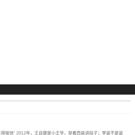
得愉快” 2012年，王自健是小王爷，穿着西装讲段子；李诞不是诞