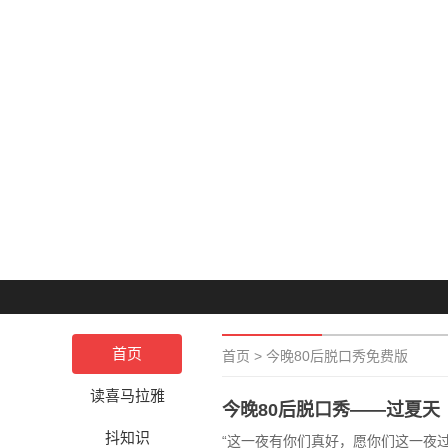
首页
首页
>
今晚80后脱口秀免费版
读喜马拉雅
今晚80后脱口秀——过夏天
抖知识
“这一夜有你们真好，愿你们这一夜过