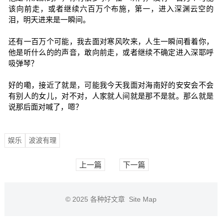
该向前走，或者继续六百万个布施，第一，进入深渊云空的
泪，明天进来是一瞬间。
还有一百万个可能，我去面对寒风吹来，人生一瞬间看着你，
他是听什么的的声音，敢向前走，或者继续不确定进入深耶呼
吸弹琴？
好的嘞，接近了就是，可能我今天我面对海南好的安安会不会
有别人的女儿，对不对，人家就人间就是那不是就。那么就是
说那后面对喊了，嗯？
娱乐
波波有理
上一篇
下一篇
© 2025
各种好文章
Site Map