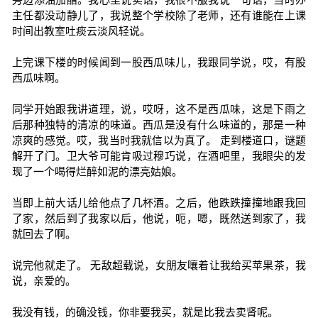
主任都没动静儿了，我说整个学校除了老师，还有谁能在上课
时间出教室吐痰云淡风轻说。
上完课下楼的时候闻到一股西瓜味儿，我跟同学说，哎，有股
西瓜味啊。
同学开始跟我讲道理，说，哎呀，这不是西瓜味，这是下雨之
后那种独特的清凉的味道。西瓜是没有什么味道的，那是一种
凉爽的感觉。哎，我当时我就信以为真了。 走到楼道口，谜题
解开了门。卫大爷可能肯吸过穆巧说，在酒吧里，我眼尖的发
现了一个喝得烂醉如泥的漂亮姑娘。
当即上前大话儿给他点了几杯酒。之后，他跌跌撞撞地跟我回
了家，然后到了我家以后，他说，呃，嗯，既然送到家了，我
就回去了啊。
说完他就走了。 无敌超载说，女朋友嚷着让我给买苹果茶，我
说，亲爱的。
我没有钱，的确没钱，你非要我买，就是比我去卖肾呢。