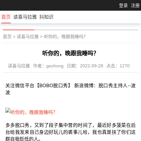
登录
注册
首页
读喜马拉雅
抖知识
首页
>
读喜马拉雅
>
听你的，晚跟我睡吗？
听你的，晚跟我睡吗？
读喜马拉雅
作者：gezhong
日期：2022-09-28
点击：1270
关注微信平台【BOBO脱口秀】 新浪微博：脱口秀主持人--波
波
多多脱口秀，又到了段子集中营的时间了，最近好多菠菜在后
台给我发来自己身边好玩儿的裘事儿哈，我也真是扶了你们这
群自我贬低的人。