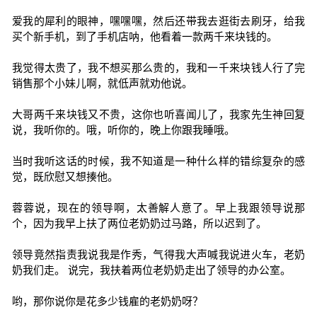
爱我的犀利的眼神，嘿嘿嘿，然后还带我去逛街去刷牙，给我
买个新手机，到了手机店呐，他看着一款两千来块钱的。
我觉得太贵了，我不想买那么贵的，我和一千来块钱人行了完
销售那个小妹儿啊，就低声就劝他说。
大哥两千来块钱又不贵，这你也听喜闻儿了，我家先生神回复
说，我听你的。哦，听你的，晚上你跟我睡哦。
当时我听这话的时候，我不知道是一种什么样的错综复杂的感
觉，既欣慰又想揍他。
蓉蓉说，现在的领导啊，太善解人意了。早上我跟领导说那
个，因为我早上扶了两位老奶奶过马路，所以迟到了。
领导竟然指责我说我是作秀，气得我大声喊我说进火车，老奶
奶我们走。 说完，我扶着两位老奶奶走出了领导的办公室。
哟，那你说你是花多少钱雇的老奶奶呀？