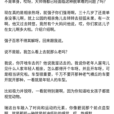
不是单身，哎呀，大师傅都已经面临这种脱单难的问题了吗？
现在真的是相亲热呀，就强子你们强哥啊，三十几岁了还是单
身没事儿啊，就上公园的相亲角儿去转转去括弧未果，有一次
啊，他又过去转悠，竟然有个大妈问他说，哎，你们家这儿子
在女儿啊多大啦。介绍介绍啊。
强子百思不得其解呀，回来跟我说。
说不是姐，我怎么看上去就那么老吗？
我说，你开啥车去的？他说我溜达去的。我说你老年人遛弯儿
见什么人家年轻人相亲，怎么都得开个车呀。并且开车呀，可
是相当讲究啦。车型很重要，千万不要开那种老气横丘的车要
开就开那种，一看就是年轻人的车型。
比如极力并锐呀，一看就特别潮啊，因为你知道哈女孩子都是
视觉动物。
瑞这台车融入了时尚和运动的元素，你像碧润那个前点造型
啊，就是那样一种就是前冲低趴的感觉。哎，性感默。