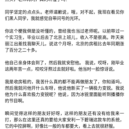
同学坚定的点点头。老师道歉说，哦，对不起，我现在看见你
们黑人同学，我就感觉自带问号的光环。
你这个梗我倒是没听懂的，曾经我也当过老师呢。以前带过一
个实习生，毕业以后去了北京上班儿，收入不是很高。昨天来
丽江出差找我聊天儿，说这个月呀，北京的房租比去年同期涨
了百分之二十多。
他自己亲身体会到了，然后我就安慰他。 我说，哎呀，刚毕业
这两年苦一点，咬咬牙熬过去就好啦。他当时一脸惊讶说。
我是收房租的，我苦什么真的都不能再做朋友了，你知道吗，
然后我就问他开什么车呀，他说他新买了一辆极力变锐。我说
他为什么喜欢极力变锐呢？他说，因为冰锐里面能听到播播你
的节目啊。
瞬间觉得这样的朋友好好呀，这样的朋友还有没有给我来一
打，那么在这里还真的要给大家安利一下碧瑞这款车的系统，
它的中控屏啊，好像比一般的车都要大，看上去就很舒服。