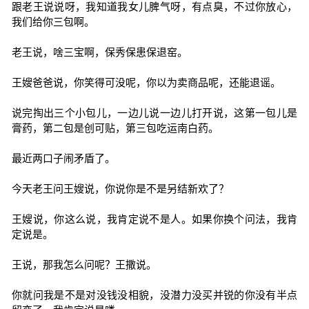
跟老王说说呀，我知道我女儿脾气呀，有点臭，不过你放心，
我们给你三包啊。
老王说，啥三宝啊，保秀保患保退窑。
王嫂爸爸说，你笑得可没呢，你以为卖商品呢，还能退谣。
说完掏出三个小包儿，一边儿说一边儿打开说，这第一包儿是
膏药，第二包是创可贴，第三包吃运南白药。
最近两口子闹矛盾了。
今天老王问王嫂说，你说你是不是另结新欢了？
王嫂说，你这么说，我肯定说不是人。如果你换个问法，我肯
定说是。
王说，那我怎么问呢？王撒说。
你就问我是不是对没钱没相貌，没潜力没买并锐的你没有半点