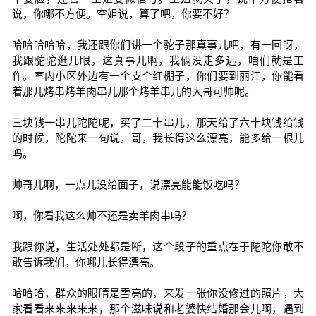
说，你哪不方便。空姐说，算了吧，你要不好？
哈哈哈哈哈，我还跟你们讲一个驼子那真事儿吧，有一回呀，
我跟驼驼逛几眼，这真事儿啊，我俩没走多远，咱们就是工
作。室内小区外边有一个支个红棚子，你们要到丽江，你能看
着那儿烤串烤羊肉串儿那个烤羊串儿的大哥可帅呢。
三块钱一串儿陀陀呢，买了二十串儿，那天给了六十块钱给钱
的时候，陀陀来一句说，哥，我长得这么漂亮，能多给一根儿
吗。
帅哥儿啊，一点儿没给面子，说漂亮能能饭吃吗？
啊，你看我这么帅不还是卖羊肉串吗？
我跟你说，生活处处都是断，这个段子的重点在于陀陀你敢不
敢告诉我们，你哪儿长得漂亮。
哈哈哈，群众的眼睛是雪亮的，来发一张你没修过的照片，大
家看看来来来来来，那个滋味说和老婆快结婚那会儿啊，遇到