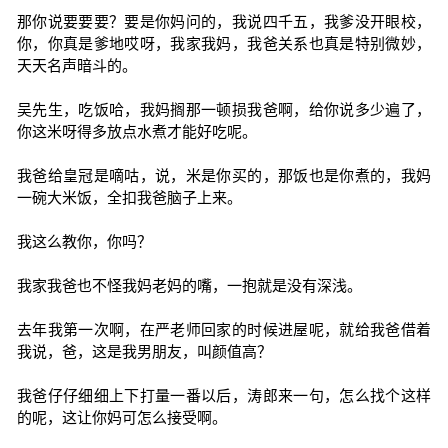
那你说要要要？要是你妈问的，我说四千五，我爹没开眼校，
你，你真是爹地哎呀，我家我妈，我爸关系也真是特别微妙，
天天名声暗斗的。
吴先生，吃饭哈，我妈搁那一顿损我爸啊，给你说多少遍了，
你这米呀得多放点水煮才能好吃呢。
我爸给皇冠是嘀咕，说，米是你买的，那饭也是你煮的，我妈
一碗大米饭，全扣我爸脑子上来。
我这么教你，你吗？
我家我爸也不怪我妈老妈的嘴，一抱就是没有深浅。
去年我第一次啊，在严老师回家的时候进屋呢，就给我爸借着
我说，爸，这是我男朋友，叫颜值高？
我爸仔仔细细上下打量一番以后，涛郎来一句，怎么找个这样
的呢，这让你妈可怎么接受啊。