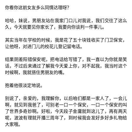
你看你这前女友多么同情达理呀？
哈哈，妹说，男朋友站在我家门口儿对我说，我们交往了这么
久，今天就要见你家长了，我要向你谈判一件事儿。
其实当年在学校的时候，我是花了五十块钱收买了门卫保安，
让他呀，对进门儿的校花儿登记留电话。
结果阴差阳错保安呢，把电话给写错了，我一直以为你就是笑
话，不过后来通过了解我今天爱上你，对不起我，我当时这个
时候啊，我就捂住男朋友的嘴。
抱着他很淡定地说。
别说了，亲爱的，我理解你，以后咱们都是一家人了，一会儿
啊，就见到我爸了，可别老一口一个保安，一口一个保安的叫
了世界多奇妙啊。好啦，今天段子金庸就到这儿了，再有两天
呢，波波有理就开播三周年了，到时候我会发好多好多礼物给
大家哦。