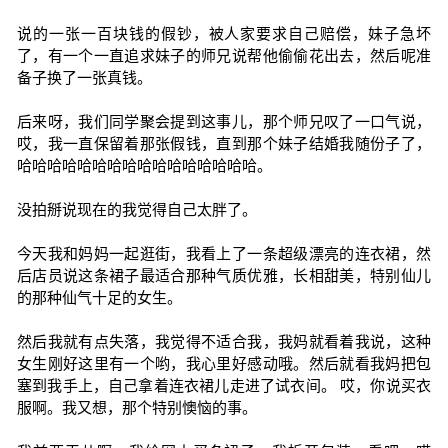
说的一张一百块钱的假钞，被人家要求自己赔偿，妹子急坏
了，有一个一直追求妹子的师兄说帮他偷偷花出去，然后呢准
备子换了一张真钱。
后来呀，我们同学聚会提到这事儿，那个师兄叹了一口气说，
哎，我一直保留着那张假钱，直到那个妹子结婚我随份子了，
哈哈哈哈哈哈哈哈哈哈哈哈哈哈哈哈。
没拍掰说现在的我觉得自己太胖了。
今天我和妈妈一起逛街，我看上了一条超级漂亮的连衣裙，然
后店员说这条裙子最适合那种气质优雅，长相甜美，特别仙儿
的那种仙气十足的女生。
然后我就有点失落，我觉得不适合我，我妈就看着我说，这种
女生刚好这里有一个哟，我心里好感动哦。然后就看我妈把包
塞到我手上，自己拿着连衣裙儿走进了试衣间。 哎，你说买衣
服啊。我又想，那个特别懊恼的事。