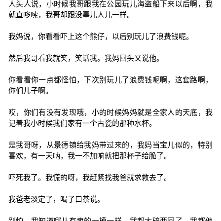
人头人说，小时候我哥跟我在公园玩儿海盗船下来以后啊，我
就直哆嗦，我哥却跟没事儿人儿一样。
我妈说，你看看吓上这个熊仔，以后别玩儿了浪费钱呢。
然后我哥看我就笑，笑话我。我妈回头又说他。
你看看你一点都怪怕，下次别玩儿了浪费钱呢啊，这套路啊，
你们儿子啊。
哎，你们有没有发现哦，小的时候妈妈就是全家人的天底，我
记着我小时候我们家有一个古瓷的那种水杯。
是我哥呀，从景德镇给我妈带过来的，我妈当宝儿似的，特别
喜欢，有一天呐，我一不加响就把那杯子给脆了。
吓死我了。我慌的呀，我赶紧找我爸就求救去了。
我爸老淡定了，喝了口茶说。
别怕，我知道哪儿有卖的一模一样，我都大碎两回了。我都他