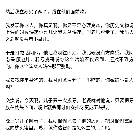
然后我立刻买了两个，蹲在他们面前吃。
我发现你这人，你真是啊，你是不是心理变态，你历史文物说
上课的时候快递小哥儿让我去拿快递，但老师脱堂了，我出去
之后就没看着小哥儿。
于是打电话问他，他让我呀往南走，我比较没有方向感。我问
南是哪边儿，我亏挑哥说你这个姑娘不仅迟到，还找不到方
向。你这个笨女人站在那里别动。
我去找你单身狗的，我瞬间就泪奔了，那咋的，你嫁给小哥人
啊？
交换说，今天啊，儿子第一次拔牙，老婆就对他说，只要把牙
放在枕头下面，晚上就会有牙仙女把牙变成五块钱。
晚上等儿子睡着了，我就偷偷地去了他的房间，把牙偷偷拿到
我的枕头箱里。 哎，就你这智商是怎么生的儿子呢。