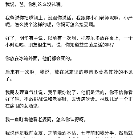
我说，爸，你别这么没礼貌。
我爸说你把嘴闭上，没跟你说话，我跟你小闫老师呢啊，小严
呢，怎么找个这样的呢，你妈可怎么接受啊。
好了，明华有主说，以前有一次啊，把养乐多放在桌上，一个
小时没喝。朋友很生气，说，你知道益生菌是活的吗？
你放在冰箱外面，他们都会死的。
后来有一次啊，我说，放在冰箱里的养肉多莫名其妙的不见
了。
我朋友理直气壮说，我早跟你说了，他们是活的，你不信你看
好了吧，不敢挑战说和老婆呀，去饭店吃饭。林珠儿是一个正
在痛眼的女酒鬼。
我一直盯着他看老婆问，怎么你认得呀。
我说他是我前女友，之前滴酒不沾，七年前和我分手，然后就