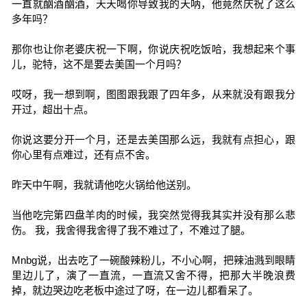
一直就酗酒酗酒，天天喝你导致我的天呐，他竟然庆祝了这么
多年吗？
那你也让你老婆庆祝一下啊，你说庆祝吃饭哈，我想起来个事
儿，驼特，这不是要去美国一个月吗？
哎呀，我一想到啊，图图跟我跟了四年多，从来就没有跟我分
开过，超出十点。
你说这要分开一个月，还是去美国那么远，我就有点担心，跟
你心里有点难过，还有点不舍。
昨天中午啊，我就请他吃火锅给他送别。
当他吃完第四盘羊肉的时候，我突然觉得我其实并没有那么悲
伤。 我，我舍得我舍得了我不难过了，不难过了腿。
Mnbg说，出去吃了一碗酸辣粉儿，不小心啊，把辣油溅到眼睛
里边儿了，演了一直流，一直流又舍不得，把那大半晚浪费
掉，就边哭边吃老板中途过了呀，在一边儿都看呆了。