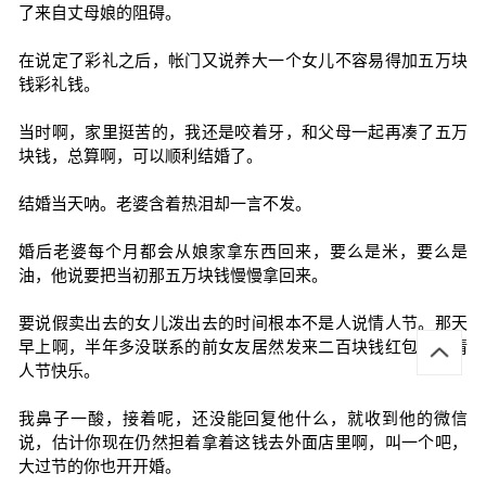
了来自丈母娘的阻碍。
在说定了彩礼之后，帐门又说养大一个女儿不容易得加五万块
钱彩礼钱。
当时啊，家里挺苦的，我还是咬着牙，和父母一起再凑了五万
块钱，总算啊，可以顺利结婚了。
结婚当天呐。老婆含着热泪却一言不发。
婚后老婆每个月都会从娘家拿东西回来，要么是米，要么是
油，他说要把当初那五万块钱慢慢拿回来。
要说假卖出去的女儿泼出去的时间根本不是人说情人节。那天
早上啊，半年多没联系的前女友居然发来二百块钱红包，说情
人节快乐。
我鼻子一酸，接着呢，还没能回复他什么，就收到他的微信
说，估计你现在仍然担着拿着这钱去外面店里啊，叫一个吧，
大过节的你也开开婚。