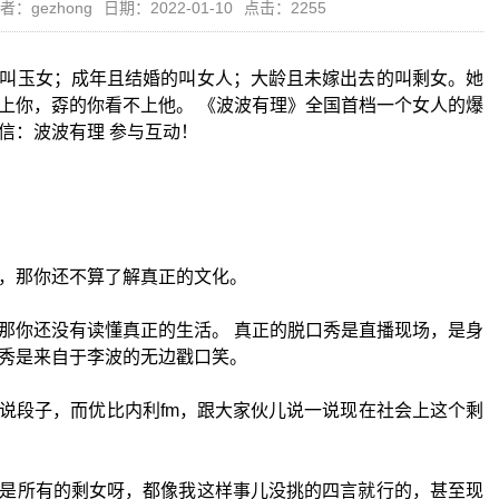
者：gezhong
日期：2022-01-10
点击：2255
叫玉女；成年且结婚的叫女人；大龄且未嫁出去的叫剩女。她
上你，孬的你看不上他。 《波波有理》全国首档一个女人的爆
信：波波有理 参与互动！
，那你还不算了解真正的文化。
那你还没有读懂真正的生活。 真正的脱口秀是直播现场，是身
秀是来自于李波的无边戳口笑。
说段子，而优比内利fm，跟大家伙儿说一说现在社会上这个剩
是所有的剩女呀，都像我这样事儿没挑的四言就行的，甚至现