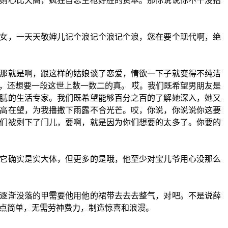
则心比天高，疯狂自恋生枪好胜的资本。那你说说你不干没招
女，一天天敬婶儿记个浪记个浪记个浪，您在要个现代啊，绝
那就是啊，跟这样的姑娘谈了恋爱，情欲一下子就变得不纯洁
，还想要一段这世上数一数二的真。 哎。我们既希望男朋友是
腻的生活专家。我们既希望能够百分之百的了解她深入，她又
高在望，为我播撒下雨露不合光芒。哎，你说，你说说你这要
们被剩下了门儿，要啊，就是因为你们想要的太多了。你要的
它确实是实大体，但更多的是哦，他至少对宝儿爷用心没那么
逐渐没落的甲需要他用他的裙带去去去整气，对吧。不是说薛
点简单，无需劳神费力，制造惊喜和浪漫。