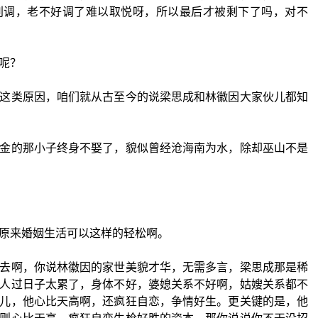
别调，老不好调了难以取悦呀，所以最后才被剩下了吗，对不
呢？
这类原因，咱们就从古至今的说梁思成和林徽因大家伙儿都知
金的那小子终身不娶了，貌似曾经沧海南为水，除却巫山不是
原来婚姻生活可以这样的轻松啊。
去啊，你说林徽因的家世美貌才华，无需多言，梁思成那是稀
人过日子太累了，身体不好，婆媳关系不好啊，姑嫂关系都不
儿，他心比天高啊，还疯狂自恋，争情好生。更关键的是，他