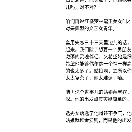
知识渊博，貌美如华，他根据有
儿吗，对不对？
咱们再说红楼梦林黛玉美女叫才
对是典型的文艺女青年。
套用失恋三十三天里边儿的话，
起来。我们除了想要一个男朋友
激荡的灵魂伴侣，又希望她是细
希望他能够偶尔像一个神一样高
的也太多了。姑娘啊，之所以你
太太复杂了，你太难调了嘞。
咱再说个省事儿的姑娘薛宝钗，
深。他的出发点其实挺简单的。
选秀女落选了他哥还不争气，他
姑娘就拜金爱钱，而是他的出发