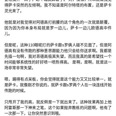
得萨卡突然的左倾啊。我不知道是阿尔特塔的布置，还是萨卡
灵光来了。
他就是对我觉得对阿德高打前腰的这个角色的一次就是颠覆，
因为因为你本身布局就是罗一边儿，萨卡一边儿欧德高中件
儿。
但是呢，这种110眼呢打的萨卡跟s罗俩人碰不见面了，但是阿
德高有没有传跑的那种意思跟能力他只会给你送求啊。我都是
先插一句啊，我对恶德高极其失望，而且我真的是希望找一个
时间能够系统性的好好喷一喷热得高。 是啊，是啊，就是这一
场非常非常失望。
嗯，踢得有点呆板，你会觉得就是这个能力又又比较单一，就
是萨卡，就像刚才你说的，就萨卡跟s罗两个人在一块连线开始
传跑的时候。
只甩开了我的高，就反倒是一下就出来了。这种效果再加上他
阿雷斯那一下神来之笔，这个如果抛弃教练的问题啊，他有了
一次那一下，让你突然意识到哦。