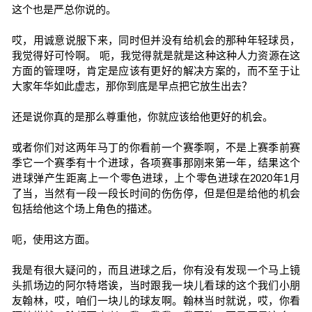
这个也是严总你说的。
哎，用诚意说服下来，同时但并没有给机会的那种年轻球员，
我觉得好可怜啊。 呃，我觉得就是就是这种这种人力资源在这
方面的管理呀，肯定是应该有更好的解决方案的，而不至于让
大家年华如此虚志，那你到底是早点把它放生出去？
还是说你真的是那么尊重他，你就应该给他更好的机会。
或者你们对这两年马丁的你看前一个赛季啊，不是上赛季前赛
季它一个赛季有十个进球，各项赛事那刚来第一年，结果这个
进球弹产生距离上一个零色进球，上个零色进球在2020年1月
了当，当然有一段一段长时间的伤伤停，但是但是给他的机会
包括给他这个场上角色的描述。
呃，使用这方面。
我是有很大疑问的，而且进球之后，你有没有发现一个马上镜
头抓场边的阿尔特塔诶，当时跟我一块儿看球的这个我们小朋
友翰林，哎，咱们一块儿的球友啊。翰林当时就说，哎，你看