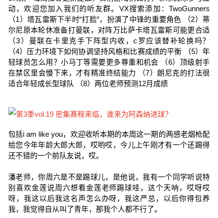
动，欢迎您加入我们的听友群。VX搜索添加：TwoGunners
（1）塔瓦雷斯下半时“打脸”，扮演了中锋的重要角色 （2）蒂
尔尼原本轮休准备打曼联，对阵万比萨卡塔瓦雷斯可能更合适
（3）曼联在卡里克手下阵型内收，c罗应该替补轮换吗？
（4）压力环境下如何协调坚持风格和比赛成绩的平衡 （5）年
轻球员怎么用？小马丁等需要更多尊重和机会 （6）顶级射手
在禁区里会慢下来，才有精准终结能力 （7）朗尼克的打法很
适合年轻成长型球队 （8）两位老师预测12月成绩
包括i am like you，欢迎收听本期的本周这一期的两感老烟枪配
给您今年年龄大郎大郎，哎哟哎，今儿上午刚才有一个还踢得
还不错的一个前队友说，哎。
潘老师，你周六是不是踢球儿，是他说，我有一个同学听说特
别喜欢金莲说周六想看金莲老师踢球哇，这个天呐，哎呀哎
呀，我这以后我这名声怎么办呀，我这严总，以后你得包养
我，我觉得自从叫了青年，那我个人都不行了。