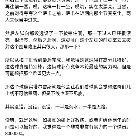
再往前一塞。哎，这样一打一坐，哎哟，实在太漂亮。当然，
之前对得夸夸这个萨卡之前，萨卡在近期内那个节奏变化，两
人夹伏当中过来。
然后左脚向都设远设了一下被铺住啊，那一下过人已经很漂
亮，很漂亮，然后之后啊，这脚睡门这个左脚的前脚掌去去搓
射这个圆角难度其实很大，那那一下？
所以从梅子汇合到最后完成，我觉得这这球得打高分儿特好，
这这球真是特别棒，这俩球都有竞争本轮最佳的实力啊。但是
可能想把那个希望更大一点。
那这个球确实塔尔雷斯就是他会让我们看球队会觉得这哥们儿
上线不可估量啊，但是下线也深不见底。
其实没错，没错，没错，一半是海水，一半是火焰。
没错，就是这种。如果真的碰上好教练，或者再给他两年的时
间是可以挺好的，我觉得是一个非常非常有实力的一个球员。
8000000。