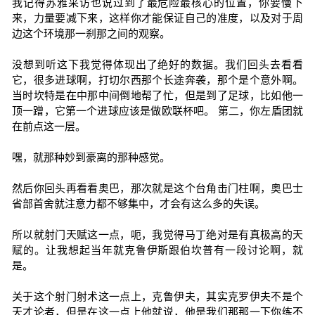
我记得苏雅采访也说过到了最危险最核心的位置，你要慢下
来，力量要减下来，这样你才能保证自己的准度，以及对于周
边这个环境那一刹那之间的观察。
没想到听这下我觉得体现出了绝好的数据。我们回头去看看
它，很多进球啊，打切尔西那个长途奔袭，那个是个意外啊。
当时坎特是在中那中间倒地帮了忙，但是到了足球，比如他一
顶一蹭，它第一个进球应该是做欧联杯吧。 第二，你左盾团就
在前点这一层。
嘿，就那种妙到豪离的那种感觉。
然后你回头再看看奥巴，那次就是这个台角击门柱啊，奥巴士
省部首舍就注意力都不够集中，才会有这么多的失误。
所以就射门天赋这一点，呃，我觉得马丁绝对是有真极高的天
赋的。让我想起当年就克鲁伊斯跟伯坎普有一段讨论啊，就
是。
关于这个射门射术这一点上，克鲁伊夫，其实克罗伊夫不是个
天才论者，但是在这一点上他就说，他是我们那那一下你练不