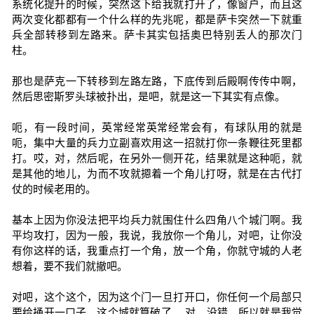
系统化提升的时候，突然这下给我就打开了，像窗户，而且这
两次变化都都有一个什么样的先兆呢，都是萨卡突然一下就重
兵全部转移到左路来。萨卡其实包括奥巴特别丢人的那次门
柱。
那也是萨克一下转移到左路左路，下底传到后殿啊传传中啊，
然后思密斯罗头球被扑出，是吧，就是这一下其实有点像。
呃，有一段时间，英常经常英常经常会有，有球队用的就是
呃，集中大量的兵力立副喜欢用这一招就打你一条鞭往死里都
打。哎，对，然后呢，在另外一侧开花，结果就是这种呃，就
是其他的地儿，为而不攻就摁着一个角儿打呀，就是在古代打
仗的时候老用的。
基本上因为你没法把平均兵力就围住什么四角八个城门啊。我
平均攻打，因为一般，我说，我放你一个角儿，对吧，让你没
有你这样的话，我重点打一个角，放一个角，你就守城的人老
想着，要不我们就撤吧。
对吧，这个这个，因为这个门一旦打开口，你任何一个局部只
要给捅开一口子，这个城就算破了。 对，没错，所以就是我觉