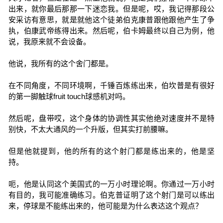
出来，就你最后那那一下迷恋我。但是呢，哎，我记得那段公
安采访有意思，就是就他这个徒弟伯克康普跟他跟他产生了争
执，伯康武帝练得出来。然后呢，伯卡姆最终以自己为例，他
说，我原来就不会设备。
他说，我所有的这个舍门都是。
在不同角度，不同环境啊，千锤百炼练出来，伯坎普是有很好
的第一脚触球fruit touch球感机对吗。
然后呢，盘带哎，这个身体的协调性其实他绝对速度并不是特
别快，不太大通风的一个升版，但其实打前腰嘛。
但是他就提到，他的所有的这个射门都是练出来的，他是坚
持。
呃，他是认同这个美国式的一万小时理论啊。你通过一万小时
有目的，我可能准确练习。伯克普证明了这个射门是可以练出
来，停球是不能练出来的，他可能是为什么表达这个观点？