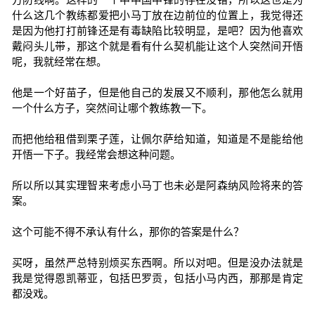
什么这几个教练都爱把小马丁放在边前位的位置上，我觉得还
是因为他打打前锋还是有毒缺陷比较明显，是吧？因为他喜欢
戴闷头儿带，那这个就是看有什么契机能让这个人突然间开悟
呢，我就经常在想。
他是一个好苗子，但是他自己的发展又不顺利，那他怎么就用
一个什么方子，突然间让哪个教练教一下。
而把他给租借到栗子莲，让佩尔萨给知道，知道是不是能给他
开悟一下子。我经常会想这种问题。
所以所以其实理智来考虑小马丁也未必是阿森纳风险将来的答
案。
这个可能不得不承认有什么，那你的答案是什么？
买呀，虽然严总特别烦买东西啊。所以对吧。但是没办法就是
我是觉得恩凯蒂亚，包括巴罗贡，包括小马内西，那那是肯定
都没戏。