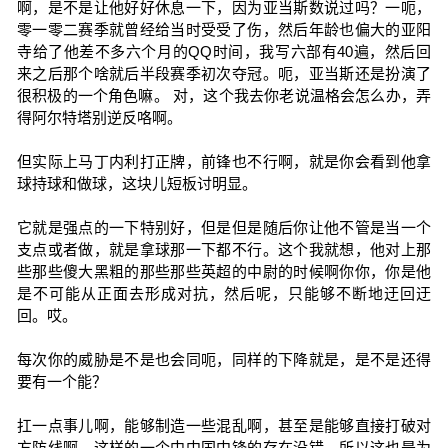
啊，是不是让他好好休息一下，因为亚当斯数说过吗？一呃，
零一零二赛季就曾经给当时受受了伤，然后年龄也偏大的亚阳
寺给了他差不多六个月的QQ时间，我写六部有40遍，然后回
来之后那个啥就后半段赛季初次夺冠。呃，亚当斯还是扮演了
很积极的一个角色嘛。 对，这个我去你老说温格会怎么办，弄
得阿尔特塔别逆反咯啊。
但实际上马丁内利打正牌，前锋也不行啊，就是你会看到他拿
球持球和做球，这块儿短板讨明显。
它就是强点的一下特别好，但是但是随后你让他不管是当一个
支点或者做，就是拿球那一下都不行。这个我就想，他对上那
些那些傻大黑粗的那些那些英超的中尉的时候啊你你，你是他
是不可能从正面去形成对抗，然后呢，只能够不断地迂回迂
回。哎。
每次你的威胁是不是也会同呃，同样的下降就是，是不是还得
要有一个能？
扛一点事儿啊，能够制造一些混乱啊，甚至是能够直接打破对
方防线啊。这样的一个中中国中锋的存在没错，所以这也是为