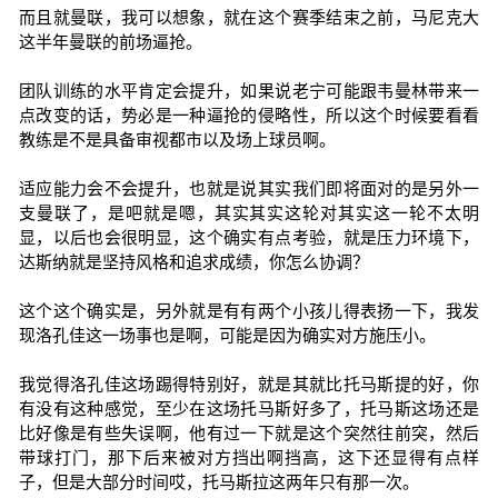
而且就曼联，我可以想象，就在这个赛季结束之前，马尼克大
这半年曼联的前场逼抢。
团队训练的水平肯定会提升，如果说老宁可能跟韦曼林带来一
点改变的话，势必是一种逼抢的侵略性，所以这个时候要看看
教练是不是具备审视都市以及场上球员啊。
适应能力会不会提升，也就是说其实我们即将面对的是另外一
支曼联了，是吧就是嗯，其实其实这轮对其实这一轮不太明
显，以后也会很明显，这个确实有点考验，就是压力环境下，
达斯纳就是坚持风格和追求成绩，你怎么协调？
这个这个确实是，另外就是有有两个小孩儿得表扬一下，我发
现洛孔佳这一场事也是啊，可能是因为确实对方施压小。
我觉得洛孔佳这场踢得特别好，就是其就比托马斯提的好，你
有没有这种感觉，至少在这场托马斯好多了，托马斯这场还是
比好像是有些失误啊，他有过一下就是这个突然往前突，然后
带球打门，那下后来被对方挡出啊挡高，这下还显得有点样
子，但是大部分时间哎，托马斯拉这两年只有那一次。