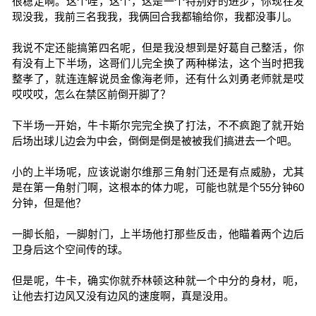
很稳定啊。这个哇，这个，这是一个特别好的进步，你现在发
现没我，我前三名我我，我俩回合我都输给你，我都没事儿。
我说不定还能搞第四名呢，但是我没想到是好葛自己整活，你
有没有上下半场，这哥们儿完全换了两种梯法，这个当时把我
整孝了，就连连解说员金像海老师，还有什么刘勇老师就是哎
哎哎哎，怎么在禁区前倒开脚了？
下半场一开始，牛卡斯尔完完全换了打法，不不疯跑了就开始
后场出球儿边会为中会，倒倒是倒是被被我们搞进去一个吧。
小的上半场呢，应该说谢尔维那三角射门还是有点威胁，尤其
是在第一角射门啊，这根本的体力呢，可能也就是个55分钟60
分钟，但是他？
一脚长船，一脚射门，上半场他打那些反击，他瞄着两个边后
卫身后这个空间传的球。
但是呢，牛卡，确实你就乔林顿这种就一个中分的身材，呃，
让他去打边风又没有边风的速度啊，真是没用。