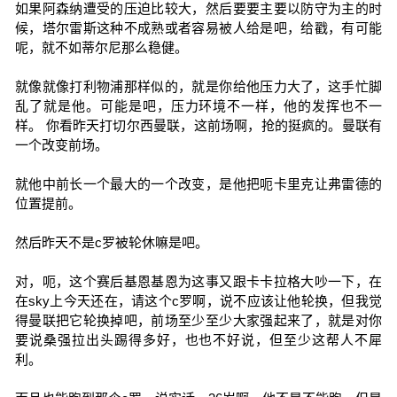
如果阿森纳遭受的压迫比较大，然后要要主要以防守为主的时
候，塔尔雷斯这种不成熟或者容易被人给是吧，给戳，有可能
呢，就不如蒂尔尼那么稳健。
就像就像打利物浦那样似的，就是你给他压力大了，这手忙脚
乱了就是他。可能是吧，压力环境不一样，他的发挥也不一
样。 你看昨天打切尔西曼联，这前场啊，抢的挺疯的。曼联有
一个改变前场。
就他中前长一个最大的一个改变，是他把呃卡里克让弗雷德的
位置提前。
然后昨天不是c罗被轮休嘛是吧。
对，呃，这个赛后基恩基恩为这事又跟卡卡拉格大吵一下，在
在sky上今天还在，请这个c罗啊，说不应该让他轮换，但我觉
得曼联把它轮换掉吧，前场至少至少大家强起来了，就是对你
要说桑强拉出头踢得多好，也也不好说，但至少这帮人不犀
利。