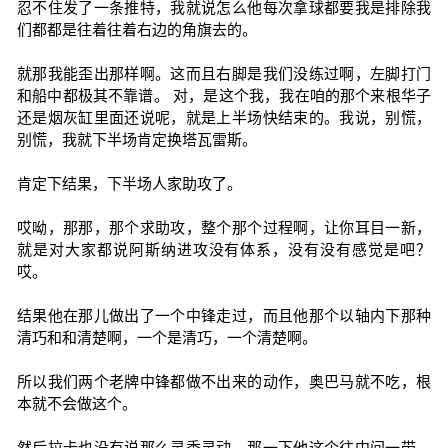
忍不住发了一条推特，我就说怎么他每次拿球都要我是排除我
们都都是往着往着右边的角旗去的。
就那我能歪出那样啊。这而且右脚是我们没练过啊，左脚打门
和船中都极其不靠谱。 对，是这个我，我在咱的那个来根华子
还是烟灰缸里面还说呢，就是上半场快结束的。我说，别慌，
别慌，我就下半场肯定换塔瓦雷斯。
肯定下结果，下半场人家助攻了。
哎呦，那那，那个求助攻，整个那个过程啊，让你耳目一新，
就是对大家都说阿斯纳进攻没有体系，没有没有感觉是吧？
哎。
结果他在那儿做出了一个中锋走过，而且他那个以轴内下那种
清巧和和清楚啊，一个是清巧，一个清楚啊。
所以我们两个老牌中锋都做不出来的动作，奥巴马就不吃，根
本就不会做这个。
然后拉卡也没有说那么灵秀灵动，那一下他这个往中间一带，