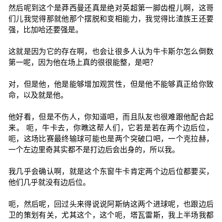
然后呢到这个是莽西曼还真是绝对英超第一脚齿棍儿啊，这哥
们儿我觉得那就他那个摆脱和变相能力，我觉得比渣族王还要
强，比加哈还要强是。
这就是因为它的存在啊，也会让很多人认为牛卡斯尔怎么倒数
第一呢，因为他在场上真的很很能整，是吧？
对，但是他，他是能够增加观赏性，但是他不能够真正给你致
命，以及就是他。
他好看，但是不伤人，你知道吧，而且队友也很难跟他配合起
来。 呃，牛卡去，你瞧这帮人们，它若是若在两个边后位，
呃，这场比赛最终输球可能也是两个突破口吧，一个克拉赫，
一个左边里奇其实都不是打边后会出身的，所以我。
我几乎会确认啊，就是这个东窗牛卡肯定两个边后位都要买，
他们几乎就没有边后位。
呃，然后呢，回过头来得说说阿斯纳这两个进球呢，也跟边后
卫的策划有关，尤其这个，这个呃，塔瓦雷斯，我上半场我都