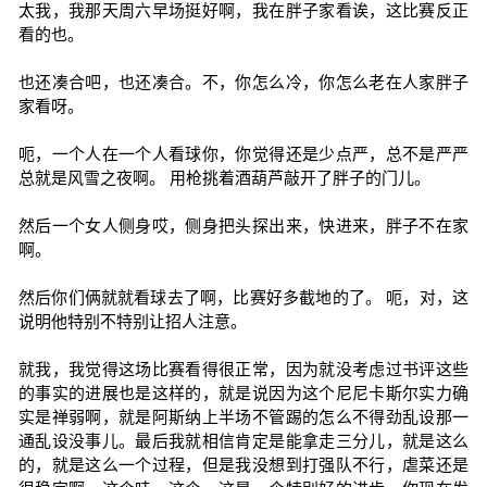
太我，我那天周六早场挺好啊，我在胖子家看诶，这比赛反正
看的也。
也还凑合吧，也还凑合。不，你怎么冷，你怎么老在人家胖子
家看呀。
呃，一个人在一个人看球你，你觉得还是少点严，总不是严严
总就是风雪之夜啊。 用枪挑着酒葫芦敲开了胖子的门儿。
然后一个女人侧身哎，侧身把头探出来，快进来，胖子不在家
啊。
然后你们俩就就看球去了啊，比赛好多截地的了。 呃，对，这
说明他特别不特别让招人注意。
就我，我觉得这场比赛看得很正常，因为就没考虑过书评这些
的事实的进展也是这样的，就是说因为这个尼尼卡斯尔实力确
实是禅弱啊，就是阿斯纳上半场不管踢的怎么不得劲乱设那一
通乱设没事儿。最后我就相信肯定是能拿走三分儿，就是这么
的，就是这么一个过程，但是我没想到打强队不行，虐菜还是