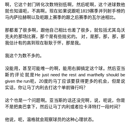
啊，它这个射门转化次数特别低啊，然后呢啊，这个进球数他
就也知道呃，不高啊。现在如果说跟呃1819赛季并列射手榜的
马内萨拉赫啊以及呃跟上赛季的跟之后赛季的瓦尔迪相比。
那都差了很多啊，跟他自己相比也差了很多，就包括尤其岛沃
克夫的那场比赛，那个是有些拙劣的。 对，是那，那，那，那
我估计有的高到现在耿耿于怀，那是我。
我这个为数不多的。
没能用，甚至可能唯一的啊，能用右脚搞定这个球。然后亚当
斯的评论就是He just need the rest and marthelly should be
given the run呃，20度的马丁应该要获得更多的机会，但是说
实话，你让马丁内利去打这个单前锋行吗？
这个也是一个问题啊。亚当斯的话还没完啊，说，呃说，你是
不是把奥巴拿下，然后让马丁内利或者拉卡泽特打一段时间？
他说，呃，温格就会观察球员的这种心理状态。