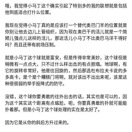
哦，我觉得小马丁这个确实引起了特别多的我的联想就是包括
他到底适合打什么位置。
我现在觉得小马丁真的是应该打一个替代奥巴门羊的位置就是
你别让他去边儿上管组织，因为现在奥巴干的活儿就是一个简
陋儿强点儿这样的活儿，那这活儿小马丁不比奥巴马洋干得好
吗？而且还带有前场压制。
就是小马丁这个球就是富安，但是传得非常美妙，这个球但是
稍微有一点点大，只不过什么样出击的有点胆塌。地球啊，有
它的旋转非常好，他是往回旋的，然后那选杜布拉夫卡说的多
多高卡，是个是个糟糕门将啊，就对该出不出出来呢，该是这
种很很弱的举手投降式的防守。
没错，这个球你要勇敢的往外出击的话，其实也是可以的，因
为这个其实这个距离有点尴尬，呃，你要真勇敢的扑就可能能
扑着那。但是小马丁这个球处理的实在是太好了。
因为它是从你的斜后方升过来的。