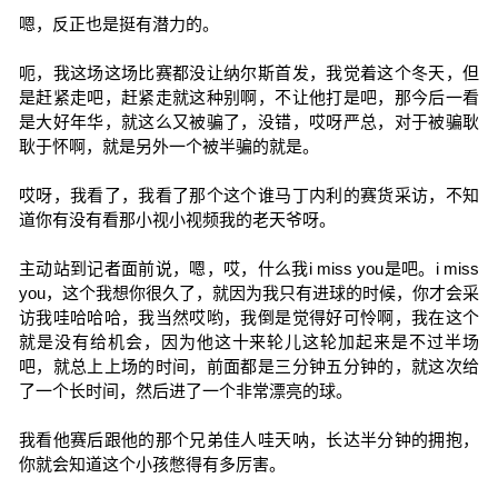
嗯，反正也是挺有潜力的。
呃，我这场这场比赛都没让纳尔斯首发，我觉着这个冬天，但
是赶紧走吧，赶紧走就这种别啊，不让他打是吧，那今后一看
是大好年华，就这么又被骗了，没错，哎呀严总，对于被骗耿
耿于怀啊，就是另外一个被半骗的就是。
哎呀，我看了，我看了那个这个谁马丁内利的赛货采访，不知
道你有没有看那小视小视频我的老天爷呀。
主动站到记者面前说，嗯，哎，什么我i miss you是吧。i miss
you，这个我想你很久了，就因为我只有进球的时候，你才会采
访我哇哈哈哈，我当然哎哟，我倒是觉得好可怜啊，我在这个
就是没有给机会，因为他这十来轮儿这轮加起来是不过半场
吧，就总上上场的时间，前面都是三分钟五分钟的，就这次给
了一个长时间，然后进了一个非常漂亮的球。
我看他赛后跟他的那个兄弟佳人哇天呐，长达半分钟的拥抱，
你就会知道这个小孩憋得有多厉害。