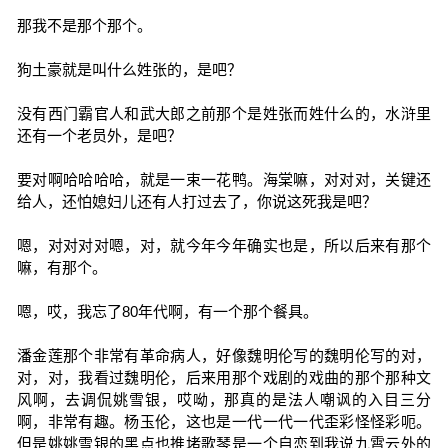
那我不是那个那个。
狗土豪就是叫什么姓张的，是吧？
没有西门霸官人和武大郎之前那个是姓张而姓什么的，水浒里
还有一个老员外，是吧？
要对啊哈哈哈哈，就是一束一花鸭。海棠嘛，对对对，关键还
给人，还怕媳妇儿还有人打过去了，你说这死我是吧？
嗯，对对对对嗯，对，就今年今年确实也是，所以后来有那个
嘛，有那个。
嗯，哎，我忘了80年代啊，有一个那个餐具。
潘金莲那个非常有革命病人，好像魏明伦写的魏明伦写的对，
对，对，我看过魏明伦，后来用那个戏剧的戏曲的那个那种文
风啊，去调侃姚雪银，哎呦，那真的是法人嘲讽的入目三分
啊，非常有趣。杨玉伦，这也是一代一代一代歪彩怪怪彩呃。
但是姚姚雪银的黑点也推堵歌琴是一个自恋到我说九霄云外的