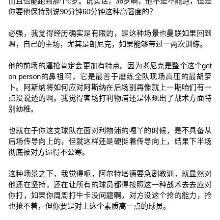
而且也能跑到那个c罗。说实话，36岁啊，他不是不能跑，但是
你要他保持别说90分钟60分钟这种高强度的？
必强，我觉得经历确实是有限的，是这种场景也曼联如果回到
嗯，自己的主场，尤其是朗尼克，如果能够带过一两次训练。
他的前场的逼抢肯定会更加有特点。因为老尼克是整个这个get
on person的鼻祖啊，它是最善于磨练全队现场高压的最胡萝
卜。阿斯纳将如何应对阿斯纳在后场别再像就上一期咱们有一
点没说透的啊。我觉得客场打利物浦还是体现出了战术方面特
别幼稚。
也就在于你这支球队在面对利物浦的嘎丫的时候，是不具备从
后场传导向上的，但就这样还是硬挺着传导向上，结果下半场
彻底被对方逼得不公寒。
这种场景之下，我觉得呃，阿尔特塔德要急剧教训，就显然对
他还在坚持，还在让所有的球员都得按照这一种战术去去应对
你打，如果你周周打牛卡没问题啊，对方没这个抢的能力，抢
也抢不着，但你要是对上这个素质高一点的球员。