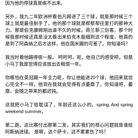
因为他的停球真是练不出来。
另外，我九二年欧洲杯看伯凡姆进了三个球，就是那时候三个
球上就是最佳射手了，他的那个球就是帮帮帮往里打的那种大
力。那是伯克康姆刚出道不久的时候。荷兰新三剑客，那个时
候我那时候还真是没太看出来伯克木能细到这个程度，他真的
是到了阿森纳之后才这样，他在国米踢的可差了。你知道吗？
我当时看他踢得很一般。 呵呵呵，呃，他自己的感受吧。但是
小马丁我是觉得应该放出去租借一年。
你哪怕在英冠踢一年主力呢，你让他能进20个球，他回来就信
心完全不一样，他现在我就会觉得有点萎靡了，你知道吧，萎
靡，会随之带来的都迟钝。
这就把小马丁给耽误了，年龄还这么小的。spring. And spring
weekend summer。
第二跑，这比赛付出那第二发，其实我们的核心问题就是谁给
阿斯纳进球。 是啊，这个萨卡，这不累累伤了吗？