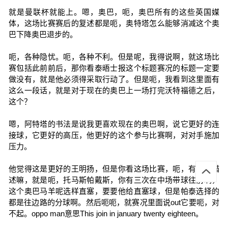
就是曼联杯就能上。嗯，奥巴，呃，奥巴所有的这些英国媒
体，这场比赛赛后的复述都是呃，奥特塔怎么能够消减这个奥
巴下降奥巴退步的。
呃，各种隐忧。呃，各种不利。但是呢，我得说啊，就这场比
赛包括此前前后，那你看泰晤士报这个标题赛况的标题一定要
做没有，就是他必须得采取行动了。但是呃，我看到这里面有
这么一段话，就是对于现在的奥巴上一场打完沃特福德之后，
这个？
嗯，阿特塔的书法是说我更喜欢现在的奥巴啊，说它更好的连
接球，它更好的高压，他更好的这个参与比赛啊，对对手施加
压力。
他觉得这是更好的王明扬，但是你看这场比赛，呃，有细节描
述嘛，就是呃，托马斯帕戴斯，你有三次在中场带球往前啊，
这个奥巴马羊呢选样直塞，要要他给直塞球，但是帕泰选择的
都是往边路的分球啊。然后呃呃，就赛况里面说out它要呃，对
不起。oppo man意思This join in january twenty eighteen。