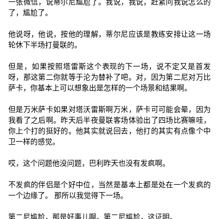
一张微信，说蒂尔尼尴尬了。我说，我说，赶紧问我说怎么的
了，尴尬了。
他说呀，他说，按他的理解，蒂尔尼应该是教练安排让这一场
轮休下半场打曼联的。
但是，如果按照塔雷斯这个表现的下一场，说不定又是首发
呀，那这第二你就等于沦为替补了吧。对，因为第二尼对万比
萨卡，你基本上可以想象出是怎样的一个场景和结果啊。
但是万米萨卡如果对塔沃雷斯啊万米，萨卡可可能会晕，因为
我看了之后啊。昨天后半夜曼联客场体验出了四场比赛嘛哇，
你上个打的挺好的。他其实就说回去，他打的其实有点像个中
卫一样的感觉。
哎，这个问题他没问题，巴利昨天也没有发疯啊。
不发疯的伴侣是个好中位，当然是基本上都是处在一个发疯的
一个边缘了。 那所以我觉得下一场。
第二尼尴尬，那是好事儿啊。第二尼尴尬，这证明。