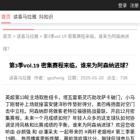
登录
注册
首页
读喜马拉雅
抖知识
首页
>
读喜马拉雅
>
第3季vol.19 密集赛程来临，谁来为阿森纳进
球？
第3季vol.19 密集赛程来临，谁来为阿森纳进球？
读喜马拉雅
作者：gezhong
日期：2025-01-20
点击：738
英超第13轮主场取胜纽卡，塔瓦雷斯灵巧助攻萨卡破门，小马
丁刚替补上场就接富安健洋秒传垫射得分，奥巴梅扬面对空门
击中立柱。阿森纳即将做客老特拉福德挑战曼联，开启12月密
集赛程，未来一个月成绩如何？年轻人众多的这支球队如何协
调坚持风格和比赛成绩的平衡，谁来为阿森纳进球？欢迎您收
听由 @颜强 和 @潘采夫 一起带来的 #两杆老烟枪# 第三季第
19期。 每周播客更新提醒，赛前游戏猜比分，聊球侃球参与互