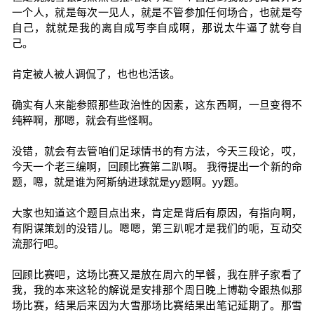
一个人，就是每次一见人，就是不管参加任何场合，也就是夸
自己，就就是我的离自成写李自成啊，那说太牛逼了就夸自
己。
肯定被人被人调侃了，也也也活该。
确实有人来能参照那些政治性的因素，这东西啊，一旦变得不
纯粹啊，那嗯，就会有些怪啊。
没错，就会有去管咱们足球情书的有方法，今天三段论，哎，
今天一个老三编啊，回顾比赛第二趴啊。 我得提出一个新的命
题，嗯，就是谁为阿斯纳进球就是yy题啊。yy题。
大家也知道这个题目点出来，肯定是背后有原因，有指向啊，
有阴谋策划的没错儿。嗯嗯，第三趴呢才是我们的呃，互动交
流那行吧。
回顾比赛吧，这场比赛又是放在周六的早餐，我在胖子家看了
我，我的本来这轮的解说是安排那个周日晚上博勒令跟热似那
场比赛，结果后来因为大雪那场比赛结果出笔记延期了。那雪