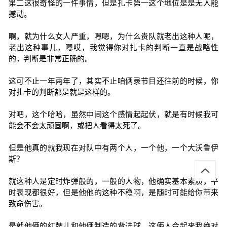
第二这很奇怪的一件事情，但是扎卡第一这个地位是是无人能
撼动。
啊，就为什么女人严重，嗯嗯，为什么贵队就老出这种人呢，
老出这种事儿，嗯哎，我觉得你对扎卡的判断一直是战略性
的，判断是非常正确的。
这可不止一年两年了，其实不止咱俩录节目还往前的时候，你
对扎卡的判断都是就是这样的。
对吧，这个哈哈，虽然中间这个感情起起伏，就是有时候我可
能会不会太顽固啊，或把人看得太死了。
但是他真的就我现在对队中有两个人，一个他，一个大沃鲁伊
斯？
就这种人是定时炸弹般的，一般的人物，他确实基本素质，平
时表现都很好，但是他他的这种不稳啊，是随时可能给你带来
致命伤害。
是就他俩的红牌儿和他俩制造的背进球，这俩人合起来我绝对