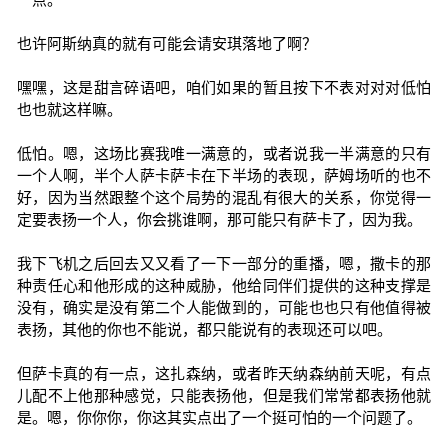
也许阿斯纳真的就有可能会请安琪落地了啊？
嘿嘿，这是甜言碎语吧，咱们如果的暂且按下不表对对对低怕
也也就这样嘛。
低怕。嗯，这场比赛我唯一满意的，或者说我一半满意的只有
一个人啊，半个人萨卡萨卡在下半场的表现，萨姆场听的也不
好，因为当然跟整个这个局势的混乱有很大的关系，你觉得一
定要表扬一个人，你会挑谁啊，那可能只有萨卡了，因为我。
我下飞机之后回去又又看了一下一部分的重播，嗯，撒卡的那
种责任心和他形成的这种威胁，他给同伴们提供的这种支撑是
没有，确实是没有第二个人能做到的，可能也也只有他值得被
表扬，其他的你也不能说，都只能说有的表现还可以吧。
但萨卡真的有一点，这扎森纳，或者昨天纳森纳前天呢，有点
儿配不上他那种感觉，只能表扬他，但是我们常常都表扬他就
是。嗯，你你你，你这其实点出了一个挺可怕的一个问题了。