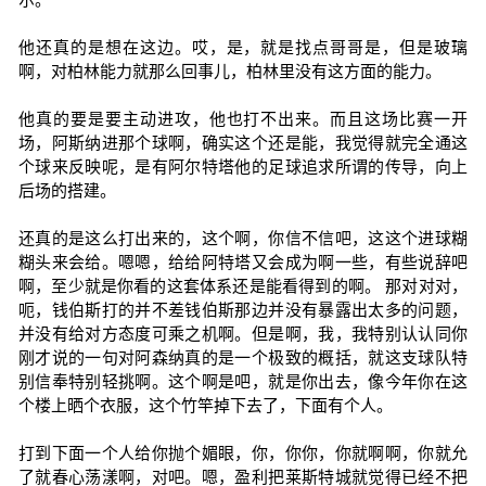
他还真的是想在这边。哎，是，就是找点哥哥是，但是玻璃
啊，对柏林能力就那么回事儿，柏林里没有这方面的能力。
他真的要是要主动进攻，他也打不出来。而且这场比赛一开
场，阿斯纳进那个球啊，确实这个还是能，我觉得就完全通这
个球来反映呢，是有阿尔特塔他的足球追求所谓的传导，向上
后场的搭建。
还真的是这么打出来的，这个啊，你信不信吧，这这个进球糊
糊头来会给。嗯嗯，给给阿特塔又会成为啊一些，有些说辞吧
啊，至少就是你看的这套体系还是能看得到的啊。 那对对对，
呃，钱伯斯打的并不差钱伯斯那边并没有暴露出太多的问题，
并没有给对方态度可乘之机啊。但是啊，我，我特别认认同你
刚才说的一句对阿森纳真的是一个极致的概括，就这支球队特
别信奉特别轻挑啊。这个啊是吧，就是你出去，像今年你在这
个楼上晒个衣服，这个竹竿掉下去了，下面有个人。
打到下面一个人给你抛个媚眼，你，你你，你就啊啊，你就允
了就春心荡漾啊，对吧。嗯，盈利把莱斯特城就觉得已经不把