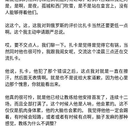
是，是啊，是夜，孤城和西门吹雪，是不是站在皇宫上，没有
人能够得着他们。
这这个。这，这我对到俄罗斯的评价比扎卡当然还要更低一点
啊。这个我主动申请跟严总说。
哎，要不交点人，我们聊一下。扎卡是觉得是觉得它有锅，当
然同时他也很可怜，我跟我闺女呢，交流这个凌晨三点还在交
流扎卡。
他说，扎卡，他犯了那个错误之后，这点我对就是一直在擦
汗，然后面无表情啊。就是也不是说给大家道歉，因为他心里
边那个愧意，你就能看出来。
他真的很可怜，就是他已经让教练给他安排首发了，连续十二
场，而且全部打满了。这个时候人他是人呐，他会累的。这不
仅仅是肌肉身体累，他的大脑也会累的。 我觉得他他一定会踢
着，有时候会短路，或者或者有时候有点啊，脑子发麻的那种
感觉，教练为什么不调整？