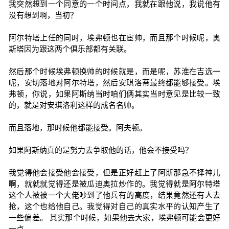
我突然想到一个同意的一个时间点，我就在跟他说，我说他有
没有想到啊，当初？
阿尔特塔上任的同时，埃弗顿也在宦帅，而且那个时候呢，奥
斯塔因为跟这两个俱乐部都有关联。
然后那个时候埃弗顿换帅的时候就是，而是呢，苏淮在吉选一
呢，安切落地对阿尔特塔，然后安琪洛蒂最终都能够接受。埃
弗顿，你说，如果阿斯纳当时咱们俩其实当时意见是比较一致
的，就是对安琪洛利这样的成名名帅。
而且落地，那时候他都能接受。阿夫顿。
如果阿斯纳真的是努力去争取他的话，他会不接受吗？
我觉得他会接受他会接受，但是正好赶上了阿斯那急不择神儿
啊，就就就觉得还是被瓜迪奥拉炒作的。我觉得就是阿尔特塔
这个人被被一个大佬吵到了他兵有的高度，结果竟然还有人去
抢，这个也给他自己。我觉得对自己的真实水平的认知产生了
一些偏差。 其实那个时候，如果他去大家，埃弗顿可能会更好
一点。