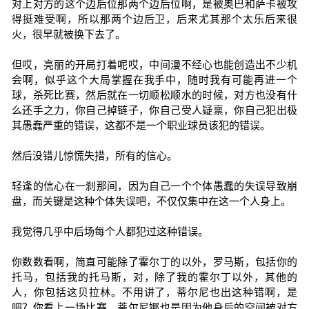
对上对方的这个边后位那两个边后位啊，是被奥巴和萨卡被攻
得挺难受啊，所以那两个边后卫，后来尤其那个太乐后来很
火，很早就被换下去了。
但哎，亮丽的开局打着呢哎，中间漫不经心也能创造出不少机
会啊，似乎这个大局掌握在我手中，随时我有可能再进一个
球，杀死比赛，然后就在一切顺松顺水的时候，对方也没有什
么还手之力，你自己掉链子，你自己受人疑禀，你自己犯出极
其愚蠢严重的错误，这都不是一个职业球员该犯的错误。
然后没错儿惊慌失措，所有的信心。
轻逢的信心在一刹那间，因为自己一个个体愚蠢的失误导致崩
盘，而关键是这种个体失误吧，不仅仅集中在这一个人身上。
我觉得几乎中后场每个人都犯过这种错误。
你数数看啊，简直可能除了霍尔丁的以外，罗马斯，包括你的
托马，包括我的托马斯，对，除了我的霍尔丁以外，其他的
人，你包括这贝拉林。不用讲了，蒂尔尼也出这种错啊，是
吧？你看上一场比赛，蒂尔尼娜也是因为他身后的空间被对方