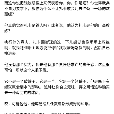
而这你说把钱波斯换上来代表着你，你，你是吧？你觉得我兵
不血刃要拿下，那你为什么不让扎卡歇会儿去准备下一场的欧
联呢？
他真的觉得扎卡是铁人吗？或者说，他认为扎卡是他的厂商教
练？
执行他的意志，扎卡回街球的这一下儿感觉也像场场上教练
啊，就是跑到那个地方说把球给我跟詹姆斯似的啊，然后自己
搞进去。
他没有那个实力，但是他有那个责任感求亡的责任感，这点很
可怕，所以这个人很矛盾。
它不是一个破罐子，它是一个，它是一个好罐子，但是底下有
缝就就会漏水的那种。 这种让你食之无味，弃之可惜这种确实
是一种鸡肋式的球员。
哎，可能他他，他容易给几任教练都形成好的印象。