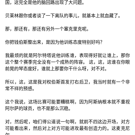
国，这完全是他的脑回路出现了大问题。
贝莱林跟你或者谈了一下离队的事儿，就基本上就血藏了。
那，那还有，那还有另外一个塞克里克呢。
你把钱伯斯整出来，是因为他训练态度特别好吗？
我最烦的就是阿尔特塔说他训练谁，表现得好就让谁上，那你
这个整个赛季完全没有一个成熟的阵容。 这，这，这谁在你眼
前晃的琴态度好，谁就上那要你干什么呀，对不对。
所以，这，这是我对权伯斯首发打右后卫，我当时就有一个非
常不祥的预感。
这个我说，这场比赛可能要糟糕啊，因为阿斯纳根本就不重视
阿尔萨的球员，也不是那么沉稳。
对，然后呢，咱们得公道说一句啊，就前不四这边开场，对方
可能看出来，然后对上对方可能进攻最有创造力的。这麦克尼
尔。