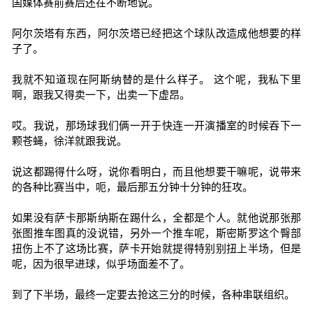
国媒体赛前赛后还在不断地说。
阿尔茨塔有东西，阿尔茨塔已经把这个球队改造成他想要的样
子了。
我就不知道现在阿斯纳替的是什么样子。 这个呢，我私下里
啊，跟我又得卖一下，出卖一下虚昂。
哎。我说，那场球我们俩一开于快连一开演播室的时候吞下一
颗苍蝇，徐洋就跟我说。
说这都踢得什么呀，说你看明白，而且他想要干嘛呢，说带来
的各种比赛当中，呃，最后那五分钟十分钟的狂攻。
如果没有萨卡那斯纳斯在踢什么，全都是个人。就他说那张那
张图推车图真的没说错，另外一个推车呢，斯密斯罗这个臀部
扭伤上不了这场比赛，萨卡开始就提得特别别扭上半场，但是
呢，因为很早进球，似乎场面差不了。
到了下半场，最终一定要去抢这三分的时候，各种串联组织。