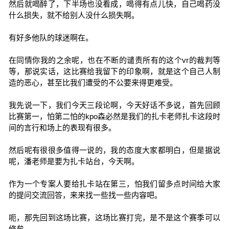
然后就喝醉了，下半场也没看成，喝得有点儿快，自己喝药没
什么损失，就不给别人没什么损失啊。
有好多他队的球迷啊在。
在同情你我的之余呢，也在不断的谴责所有的这个vr的裁判等
等，那说实话，这比赛给我留下的印象啊，就是这个自己人制
造的恶心，甚至比我们遭受的不公要来得更难受。
我先说一下，我们今天三段论啊，今天好话不多说，首先回顾
比赛第一，怕第二怕的kpo森必然是我们的扎卡老师扎卡这段时
间的言行和场上的表现有很多。
然后呢有很很多值得一说的，我的态度大家都明白，但是据说
呢，潘老师是要为扎卡站台，今天啊。
作为一个专案人要给扎卡站在第三，怕我们留多点时间给大家
的提问交流回答，来来找一些找一些内容吧。
呃，那先回到这场比赛，这场比赛打完，是不是这个赛季可以
修矣。