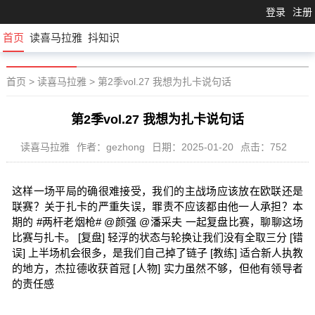
登录
注册
首页
读喜马拉雅
抖知识
首页
>
读喜马拉雅
>
第2季vol.27 我想为扎卡说句话
第2季vol.27 我想为扎卡说句话
读喜马拉雅
作者：gezhong
日期：2025-01-20
点击：752
这样一场平局的确很难接受，我们的主战场应该放在欧联还是
联赛？关于扎卡的严重失误，罪责不应该都由他一人承担？本
期的 #两杆老烟枪# @颜强 @潘采夫 一起复盘比赛，聊聊这场
比赛与扎卡。 [复盘] 轻浮的状态与轮换让我们没有全取三分 [错
误] 上半场机会很多，是我们自己掉了链子 [教练] 适合新人执教
的地方，杰拉德收获首冠 [人物] 实力虽然不够，但他有领导者
的责任感