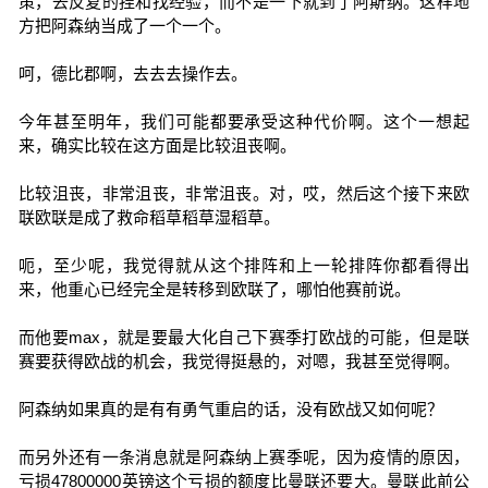
策，去反复的捏和找经验，而不是一下就到了阿斯纳。这样地
方把阿森纳当成了一个一个。
呵，德比郡啊，去去去操作去。
今年甚至明年，我们可能都要承受这种代价啊。这个一想起
来，确实比较在这方面是比较沮丧啊。
比较沮丧，非常沮丧，非常沮丧。对，哎，然后这个接下来欧
联欧联是成了救命稻草稻草湿稻草。
呃，至少呢，我觉得就从这个排阵和上一轮排阵你都看得出
来，他重心已经完全是转移到欧联了，哪怕他赛前说。
而他要max，就是要最大化自己下赛季打欧战的可能，但是联
赛要获得欧战的机会，我觉得挺悬的，对嗯，我甚至觉得啊。
阿森纳如果真的是有有勇气重启的话，没有欧战又如何呢？
而另外还有一条消息就是阿森纳上赛季呢，因为疫情的原因，
亏损47800000英镑这个亏损的额度比曼联还要大。曼联此前公