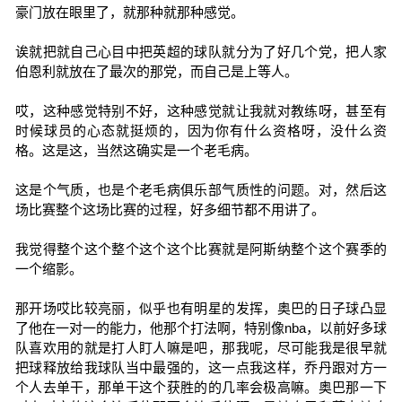
豪门放在眼里了，就那种就那种感觉。
诶就把就自己心目中把英超的球队就分为了好几个党，把人家
伯恩利就放在了最次的那党，而自己是上等人。
哎，这种感觉特别不好，这种感觉就让我就对教练呀，甚至有
时候球员的心态就挺烦的，因为你有什么资格呀，没什么资
格。这是这，当然这确实是一个老毛病。
这是个气质，也是个老毛病俱乐部气质性的问题。对，然后这
场比赛整个这场比赛的过程，好多细节都不用讲了。
我觉得整个这个整个这个这个比赛就是阿斯纳整个这个赛季的
一个缩影。
那开场哎比较亮丽，似乎也有明星的发挥，奥巴的日子球凸显
了他在一对一的能力，他那个打法啊，特别像nba，以前好多球
队喜欢用的就是打人盯人嘛是吧，那我呢，尽可能我是很早就
把球释放给我球队当中最强的，这一点我这样，乔丹跟对方一
个人去单干，那单干这个获胜的的几率会极高嘛。奥巴那一下