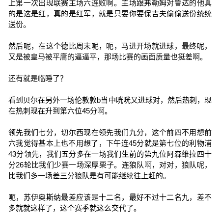
上第一次出现联赛主场六连败啊。主场跟弗勒姆对鲁达的他真
的是这是红，真的是红军，就是只要你要保吉夫偷偷送份统统
送份。
然后呢，在这个德比周末呢，呃，马进开场就进球，最终呢，
又是被皇马被平庸的逼逼平，那场比赛的画面质量也挺差啊。
还有就是临睡了？
看到贝尔在另外一场伦敦敦b当中咣咣又进球对，然后热刺，现
在热刺现在升到第六位45分啊。
领先我们七分，切尔西现在领先我们九分，这个前四不用想前
六我觉得基本上也不用想了，下午连45分就是第七位的利物浦
43分领先，我们五分多在一场我们生前的第九位阿森维拉四十
分26轮比我们少赛一场深厚栗子。连狼队啊，对对，狼队呢，
比我们多一场差三分狼队是有可能继续往上赶的。
呃，苏伊奥斯纳最差应该是十二名，最好不过十二名九，差不
多就就这样了，这个赛季就这么交代了。