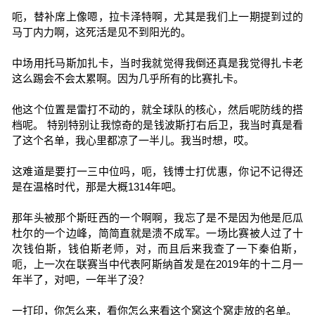
呃，替补席上像嗯，拉卡泽特啊，尤其是我们上一期提到过的
马丁内力啊，这死活是见不到阳光的。
中场用托马斯加扎卡，当时我就觉得我倒还真是我觉得扎卡老
这么踢会不会太累啊。因为几乎所有的比赛扎卡。
他这个位置是雷打不动的，就全球队的核心，然后呢防线的搭
档呢。 特别特别让我惊奇的是钱波斯打右后卫，我当时真是看
了这个名单，我心里都凉了一半儿。我当时想，哎。
这难道是要打一三中位吗，呃，钱博士打优惠，你记不记得还
是在温格时代，那是大概1314年吧。
那年头被那个斯旺西的一个啊啊，我忘了是不是因为他是厄瓜
杜尔的一个边峰，简简直就是溃不成军。一场比赛被人过了十
次钱伯斯，钱伯斯老师，对，而且后来我查了一下秦伯斯，
呃，上一次在联赛当中代表阿斯纳首发是在2019年的十二月一
年半了，对吧，一年半了没？
一打印，你怎么来，看你怎么来看这个窝这个窝走放的名单。