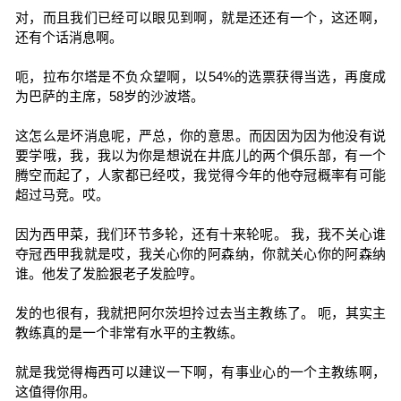
对，而且我们已经可以眼见到啊，就是还还有一个，这还啊，
还有个话消息啊。
呃，拉布尔塔是不负众望啊，以54%的选票获得当选，再度成
为巴萨的主席，58岁的沙波塔。
这怎么是坏消息呢，严总，你的意思。而因因为因为他没有说
要学哦，我，我以为你是想说在井底儿的两个俱乐部，有一个
腾空而起了，人家都已经哎，我觉得今年的他夺冠概率有可能
超过马竞。哎。
因为西甲菜，我们环节多轮，还有十来轮呢。 我，我不关心谁
夺冠西甲我就是哎，我关心你的阿森纳，你就关心你的阿森纳
谁。他发了发脸狠老子发脸哼。
发的也很有，我就把阿尔茨坦拎过去当主教练了。 呃，其实主
教练真的是一个非常有水平的主教练。
就是我觉得梅西可以建议一下啊，有事业心的一个主教练啊，
这值得你用。