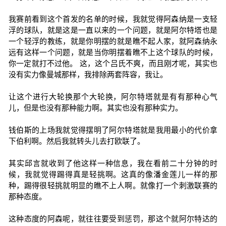
我赛前看到这个首发的名单的时候，我就觉得阿森纳是一支轻
浮的球队，就是这是一直以来的一个问题，就是阿尔特塔也是
一个轻浮的教练，就是你明摆的就是瞧不起人家，就阿森纳永
远有这样一个问题，就是当你明摆着瞧不上这个球队的时候，
你一定就打不过他。 这，这个吕氏不爽，而且刚才呢，其实也
没有实力像曼城那样，我排除两套阵容，我让。
让这个进行大轮换那个大轮换，阿尔特塔就是有有那种心气
儿，但是也没有那种能力啊。其实也没有那种实力。
钱伯斯的上场我就觉得摆明了阿尔特塔就是我用最小的代价拿
下伯利啊。然后我就转头儿去打欧联了。
其实邱言就收到了他这样一种信息，我在看前二十分钟的时
候，我就觉得踢得真是轻挑啊。这真的像潘金莲儿一样的那
种，踢得很轻挑就明显的瞧不上人啊。就像打一个刺激联赛的
那种态度。
这种态度的阿森呢，就往往要受到惩罚，那这个就阿尔特达的