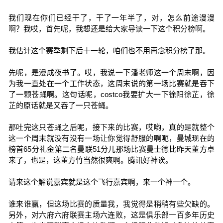
我们现在你们已经干了，干了一年半了，对，怎么前途漫漫
啊？我哎，首先呢，我想还是给大家导读一下这个积分榜啊。
我估计这个赛季剩下后十一轮，咱们也不用再念积分榜了那。
先呢，是漫成夜书了。哎，我说一下潘老师这一个周末啊，因
为我一直处在一个工作状态，这周末说的第一场比赛就是吞下
了一颗苍蝇啊。这句话呢，costco我要扩大一下徐阳徐芷，徐
芷的原话就是又吞了一只苍蝇。
那吐完这只苍蝇之后呢，接下来的比赛，哎哟，真的是就整个
这一个周末就没有没有一场让你觉得舒服的啊呃，曼城现在的
榜首65分礼金第二名曼联51分儿那场比赛曼士德比昨天董方卓
来了，也是，这董方竹当然很爽啊。腾讯好神诶。
请来这个解说嘉宾就是这个飞行嘉宾啊，来一个神一个。
谁来谁赢，但这场比赛的质量我，我觉得是稍稍有些欠缺的。
另外，对六府六府联赛主场六连败，这是俱乐部一百多年历史