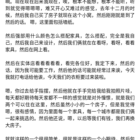
啊。现在现在后来我现在，唉，根本不能想，根本不能听，听
到就觉得嗯嗯嗯，难又开心又难过的感觉，去年十二月的时
候，然后我自己买了房子就现在这个小窝，然后刚刚就是到了
然后的话。 嗯，这里面包括墙纸。
然后强部用什么颜色怎么搭配家具，怎么搭配，完全是我自
己，然后我自己来设计，然后我们俩就在在看呀，看呀，看看
家具，然后在网上看。
然后在实体店看看看看看，看完各位好，我定下来，然后的
话，因为我可能要工作，然后他的话可能就经常过来诶，今天
我就打电话给他诶，今天我们的衣柜要过来装啦。
嗯，你过去给手指摆，然后他就在手手完给我给我拍照片哇，
每天都好期待每天家都不一样的感觉就是对外憧憬，就是我们
两个可以住在这里，然后虽然小小的一个房子，但是我觉得
嗯，很有感情，因为里面每一个家具，每一个城市都是我们俩
一起来挑选的。然后他还说，嗯，以后等我们有钱，我们再换
大房子。
就就这样的一个很很简单，很就是这样的一个小期待，然后包