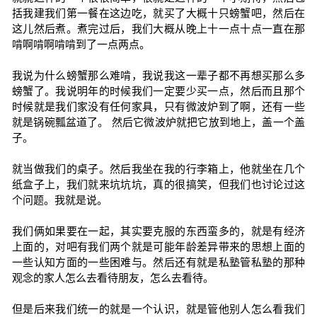
括我建我们第一餐在这边吃，就买了大概十只螃蟹吧，然后在
这儿然后煮。煮完过后，我们大概从晚上十一点十点一直在那
啃啊啃啊啃啃到了一点两点。
我说为什么螃蟹那么难啃，我说我这一辈子都不再想买那么多
螃蟹了。我说明年的时候我们一定要少买一点，然后而且那个
时候就是我们家没有任何家具，只有微波炉到了啊，还有一些
就是锅碗瓢盆道了。 然后它微波炉就把它放到地上，盖一个盖
子。
就当做我们的桌子。然后我坐在我的行李箱上，他就坐在几个
纸盒子上，我们就来坑坑坑，真的很搞笑，但我们也讨论过这
个问题。我就是说。
我们俩如果要在一起，其实要克服的东西蛮多的，就是有经济
上面的，对吧有我们两个就是可能年龄差异带来的思想上面的
一些认知方面的一些困难与。然后还有就是私塾管私塾的那种
观念的家人怎么去看待朋友，怎么去看待。
但是后来我们统一的就是一个认识，就是管他别人怎么看我们