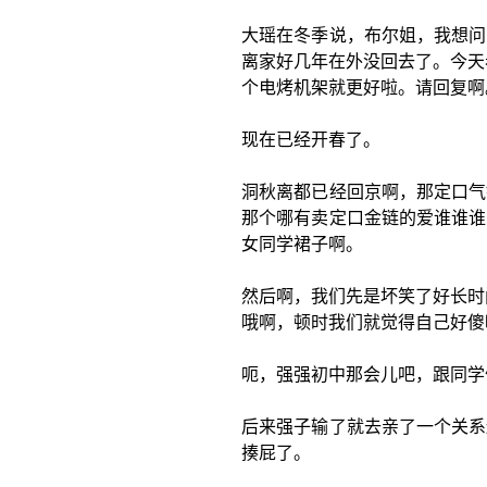
大瑶在冬季说，布尔姐，我想问
离家好几年在外没回去了。今天
个电烤机架就更好啦。请回复啊
现在已经开春了。
洞秋离都已经回京啊，那定口气
那个哪有卖定口金链的爱谁谁谁
女同学裙子啊。
然后啊，我们先是坏笑了好长时
哦啊，顿时我们就觉得自己好傻
呃，强强初中那会儿吧，跟同学
后来强子输了就去亲了一个关系
揍屁了。