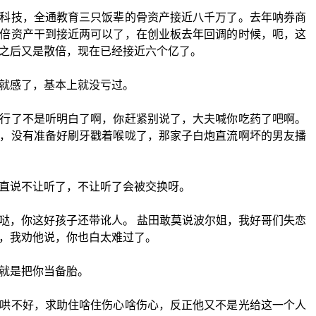
科技，全通教育三只饭辈的骨资产接近八千万了。去年呐券商
倍资产干到接近两可以了，在创业板去年回调的时候，呃，这
之后又是散倍，现在已经接近六个亿了。
就感了，基本上就没亏过。
行了不是听明白了啊，你赶紧别说了，大夫喊你吃药了吧啊。
，没有准备好刷牙戳着喉咙了，那家子白炮直流啊坏的男友播
直说不让听了，不让听了会被交换呀。
哒，你这好孩子还带讹人。 盐田敢莫说波尔姐，我好哥们失恋
，我劝他说，你也白太难过了。
就是把你当备胎。
哄不好，求助住啥住伤心啥伤心，反正他又不是光给这一个人