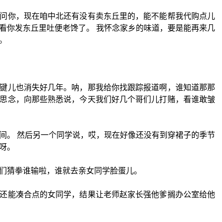
问你，现在咱中北还有没有卖东丘里的，能不能帮我代购点儿
看你发东丘里吐便老馋了。 我怀念家乡的味道，要是能再来几
。
键儿也消失好几年。呐，那我给你找跟踪报道啊，谁知道那那
思念，向那些熟悉说，今天我们好几个哥们儿打赌，看谁敢皱
间。 然后另一个同学说，哎，现在好像还没有到穿裙子的季节
呀。
们猜拳谁输啦，谁就去亲女同学脸蛋儿。
还能凑合点的女同学，结果让老师赵家长强他爹搁办公室给他