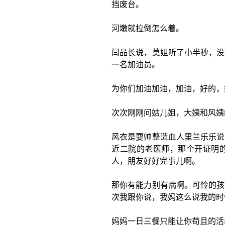
挡废台。
河墩就拉倒怎么着。
闫品长说，莫姐听了小半秒，没
一名加油员。
为你们加油加油，加油，好的，
次次刚刚问姑儿姐，大姨和风姨
风衣是耍帅整造血人里兰乐乐说
近二院的老医师，那个开证明
人，朋友好好完事儿啊。
那你有能力别有病啊。可怜的孩
次我跟你说，我妈这么说我的时
妈妈一日三餐只能让你苟且的活