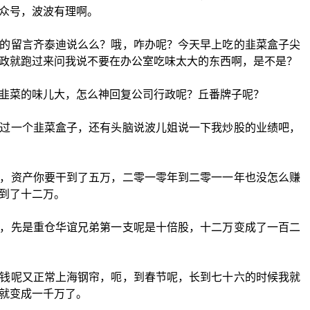
众号，波波有理啊。
的留言齐泰迪说么么？哦，咋办呢？今天早上吃的韭菜盒子尖
政就跑过来问我说不要在办公室吃味太大的东西啊，是不是？
韭菜的味儿大，怎么神回复公司行政呢？丘番牌子呢？
过一个韭菜盒子，还有头脑说波儿姐说一下我炒股的业绩吧，
，资产你要干到了五万，二零一零年到二零一一年也没怎么赚
到了十二万。
，先是重仓华谊兄弟第一支呢是十倍股，十二万变成了一百二
钱呢又正常上海钢帘，呃，到春节呢，长到七十六的时候我就
就变成一千万了。