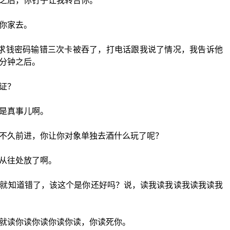
之后，你钉子让我转告你。
你家去。
机求钱密码输错三次卡被吞了，打电话跟我说了情况，我告诉他
分钟之后。
证？
是真事儿啊。
不久前进，你让你对象单独去酒什么玩了呢？
从往处放了啊。
就知道错了，该这个是你还好吗？说，读我读我读我读我读我
就读你读你读你读你读，你读死你。