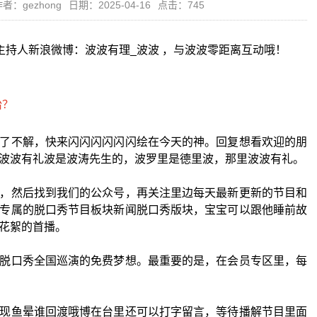
者：gezhong
日期：2025-04-16
点击：745
主持人新浪微博：波波有理_波波 ，与波波零距离互动哦！
了不解，快来闪闪闪闪闪闪绘在今天的神。回复想看欢迎的朋
波波有礼波是波涛先生的，波罗里是德里波，那里波波有礼。
，然后找到我们的公众号，再关注里边每天最新更新的节目和
专属的脱口秀节目板块新闻脱口秀版块，宝宝可以跟他睡前故
花絮的首播。
脱口秀全国巡演的免费梦想。最重要的是，在会员专区里，每
现鱼晕谁回渡哦博在台里还可以打字留言，等待播解节目里面