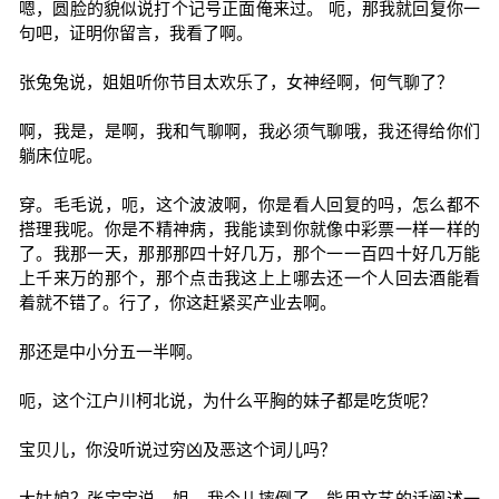
嗯，圆脸的貌似说打个记号正面俺来过。 呃，那我就回复你一
句吧，证明你留言，我看了啊。
张兔兔说，姐姐听你节目太欢乐了，女神经啊，何气聊了？
啊，我是，是啊，我和气聊啊，我必须气聊哦，我还得给你们
躺床位呢。
穿。毛毛说，呃，这个波波啊，你是看人回复的吗，怎么都不
搭理我呢。你是不精神病，我能读到你就像中彩票一样一样的
了。我那一天，那那那四十好几万，那个一一百四十好几万能
上千来万的那个，那个点击我这上上哪去还一个人回去酒能看
着就不错了。行了，你这赶紧买产业去啊。
那还是中小分五一半啊。
呃，这个江户川柯北说，为什么平胸的妹子都是吃货呢？
宝贝儿，你没听说过穷凶及恶这个词儿吗？
大姑娘？张宝宝说，姐，我今儿摔倒了，能用文艺的话阐述一