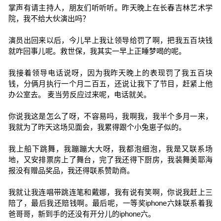
掌声有请主持人，朋友们听听听。昨天晚上在长春吉林艺术学
院，我不给大伙演出吗？
演员出回来以后，今儿早上我让领导给罚了啊，把我五百块钱
就咋回事儿呢。救世保，我其实一早上正睡梦喝的呢。
我接着领导电话说呀，因为我昨天晚上的表现罚了我五百块
钱，分俩月执行一个月二百五，还说让我下了节目，赶紧上他
办公室去。 麦当劳反应过来呢，电话就关。
你说我这是怎么了呀，不容易吗，我啊我，我半个多月一来，
我就为了昨天这场见面会，我累得跟个小兔崽子似的。
我上船下跳舞，我蹦蹦大大呀，我都泡细泡，我是又联系场
地，又安排票房上了舞台，完了我还得下厨房，我装舞美耶海
报没有赠品奖品，我还得联系赞助商。
我就让我连唱带跳连笔和戴娜，我有说有笑啊，你说我赶上三
陪了，最后我还赔钱啊。最后呢，一等奖iphone六妹联系着我
爸哥哥，新到手的还没有开分儿的iphone六。