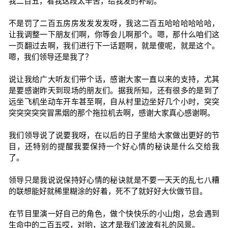
我二百五，看我这段太辛苦，给我发的补助。
不是罚了二百五房房发发发发呀，我这二百五哈哈哈哈哈哈，
让我调整一下朋友们啊，你等会儿啊那个。嗯，那什么咱们这
一页翻过去啊，我们进行下一话题啊，就是傻呢，就是这个。
嗯，我们领导还是我了？
说让我给广大听友们带个话，感谢大家一直以来的支持，尤其
是要感谢昨天到现场的朋友们。据我所知，还有很多的是到了
远坐飞机坐动车开车甚至啊，自从村里边坐好几个小时，突突
突突突突突冒黑烟的那个拖拉机去啊，感谢大家真心感谢啊。
我们领导说了说要我呀，在以后的日子里给大家做出更好的节
目，还特别的提醒我要保持一个好心情的秘诀是什么交给我
了。
领导只是我说说保持好心情的秘诀就是不要一天天的乱七八糟
的联想能好就稀里糊涂的好着，死不了就好好大伙做节目。
在节目里演一好自己的角色，做个快快乐的小山炮，总会遇到
生命中的二百五哎，对哟，这才是我们波波有礼的风景。