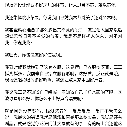
现场还设计那么多好玩儿的环节，让人过目不忘，难以忘怀。
我还集体跳小苹果，你说我自己凭我六都跳美了还跳个六啊。
我甚至精心准备了那么多出其不意的段子，就是让人回家以后
想绕梁散日睡不着觉的节奏，我是不是打扰人休息，对不对
我，你说我我？
我吐秀，你该说就好好使我呗。
我到时候我就换到了这套衣服，这显摆自己衣服多呀啊，真真
挺真挺多，我前辈自己穿衣服有形啊，这好看，反正就是哦，
现场还唱歌唱的多好听啊，我还埋点人家中国好声音。
我说我真是不知道自己嘎喊，不知道自己半斤八两的了啊。李
波你唱那么好，你怎么不上好声音唱去呢？
就是因为没有钱吗，钱没怼着吗，反反反反。反正不管怎么
说，我最大的错误我就是现场和阿曼那么多奖品，我脚是还有
赠品，就是感觉你这进门让大家就有的拿，有的喝上台还能这