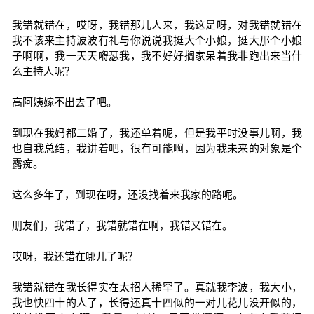
我错就错在，哎呀，我错那儿人来，我这是呀，对我错就错在
我不该来主持波波有礼与你说说我挺大个小娘，挺大那个小娘
子啊啊，我一天天嘚瑟我，我不好好搁家呆着我非跑出来当什
么主持人呢？
高阿姨嫁不出去了吧。
到现在我妈都二婚了，我还单着呢，但是我平时没事儿啊，我
也自我总结，我讲着吧，很有可能啊，因为我未来的对象是个
露痴。
这么多年了，到现在呀，还没找着来我家的路呢。
朋友们，我错了，我错就错在啊，我错又错在。
哎呀，我还错在哪儿了呢？
我错就错在我长得实在太招人稀罕了。真就我李波，我大小，
我也快四十的人了，长得还真十四似的一对儿花儿没开似的，