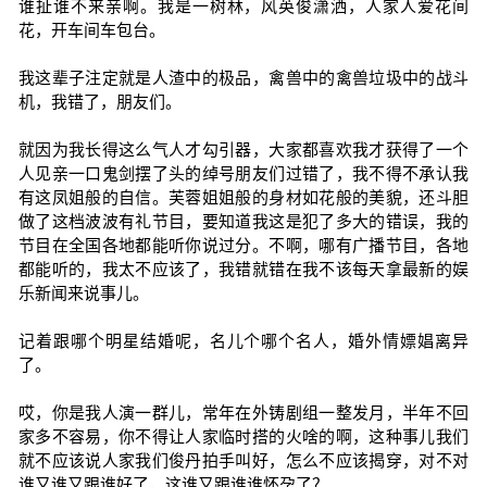
谁扯谁不来亲啊。我是一树林，风英俊潇洒，人家人爱花间
花，开车间车包台。
我这辈子注定就是人渣中的极品，禽兽中的禽兽垃圾中的战斗
机，我错了，朋友们。
就因为我长得这么气人才勾引器，大家都喜欢我才获得了一个
人见亲一口鬼剑摆了头的绰号朋友们过错了，我不得不承认我
有这凤姐般的自信。芙蓉姐姐般的身材如花般的美貌，还斗胆
做了这档波波有礼节目，要知道我这是犯了多大的错误，我的
节目在全国各地都能听你说过分。不啊，哪有广播节目，各地
都能听的，我太不应该了，我错就错在我不该每天拿最新的娱
乐新闻来说事儿。
记着跟哪个明星结婚呢，名儿个哪个名人，婚外情嫖娼离异
了。
哎，你是我人演一群儿，常年在外铸剧组一整发月，半年不回
家多不容易，你不得让人家临时搭的火啥的啊，这种事儿我们
就不应该说人家我们俊丹拍手叫好，怎么不应该揭穿，对不对
谁又谁又跟谁好了，这谁又跟谁谁怀孕了？