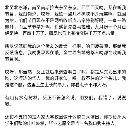
北至北冰洋，南至南斯拉夫东至东京，西至西天呐，都在听我
节目，我跟你说，哎呀，我这一点儿不扒峡不开玩笑啊。就因
为啥，咱们节目现在不是网络收听点击率特别好啊，一直一路
飘升，而且节节攀升啊。遥遥领先喜马拉雅，九月份一个月已
经是快一百四十万了，凤凰也马上有待突破千万了点击量。
所以说就据我的这个听友的反馈一样啊，咱们菠菜嘛，那给我
反馈信息，我就发现现在哦，全世界各地的华人呐都在收听我
节目啊。
哎呀，那当然，反正就后来调查明白了呢，都是从东北出来的
哟，这嘎达的华人，我的好家伙，哎，救不住的这个头儿，我
是这个腿，这里土生土长的事儿，你看屯子不咋大呀。
有山有水有树林，反正不管怎么说，朋友们，我错了，说说
我。
还甜不支持的是人家大学校园做什么脱口秀演出，你抄给那大
学生们整的哇哇鼓掌，毕业志愿全是当一名脱口秀主持人。