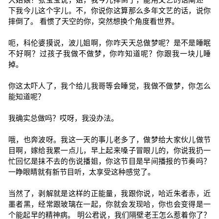
下我今儿这个字儿。不，你说你这算那么多年文艺的话，说你
摔倒了。 看惯了天空的你，突然想换个角度看世界。
呃，科伦婆摸说，波儿姐啊，你咋天天总做梦呢？是不是睡眠
不好啊？过孩子我做不做梦，你咋知道呢？你跟我一块儿睡
掉。
你这太吓人了，我个给儿我哥等会睡觉，我做不做梦，你怎么
能知道呢？
我确实总做吗？哎呀，我没办法。
哦，也奔波呀。我这一天的事儿老多了，做梦给大家伙儿做节
目啊，嫁给我累一点儿，早上起来嗓子冒眼儿的，你说我扔一
忙回忆是抹不去的伤说播姐，你这节目是早间播报的节奏吗？
一睁眼睛就有新节目听，太享受这种感觉了。
当然了，剥解就是这样的正能量，我跟你说，哈近朱者赤，近
墨者黑，经常跟玻璃在一起，你就会发现哈，你也会变得是一
个能起早的精神病。 明公君说，我们隔壁老王怎么惹着你了？