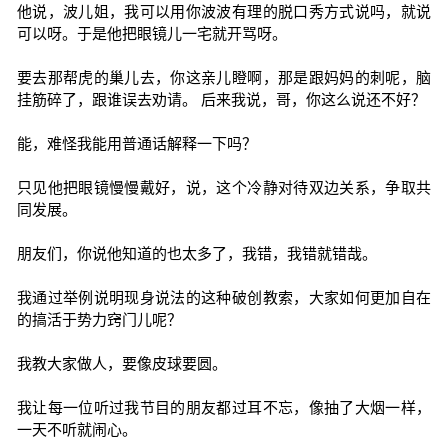
他说，波儿姐，我可以用你波波有理的脱口秀方式说吗，就说
可以呀。于是他把眼镜儿一宅就开骂呀。
要去那帮虎的巢儿去，你这亲儿瞪啊，那是跟妈妈的刺呢，脑
挂筋碎了，跟谁误去劝请。 后来我说，哥，你这么说还不好？
能，难怪我能用普通话解释一下吗？
只见他把眼镜慢慢戴好，说，这个冷静对待双边关系，争取共
同发展。
朋友们，你说他知道的也太多了，我错，我错就错哉。
我通过举例说明现身说法的这种破创教索，大家如何更加自在
的搞活于势力窍门儿呢？
我教大家做人，要像皮球要圆。
我让每一位听过我节目的朋友都过耳不忘，像抽了大烟一样，
一天不听就闹心。