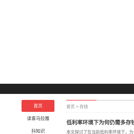
首页
首页
>
存钱
读喜马拉雅
低利率环境下为何仍需多存
抖知识
本文探讨了在当前低利率环境下，为