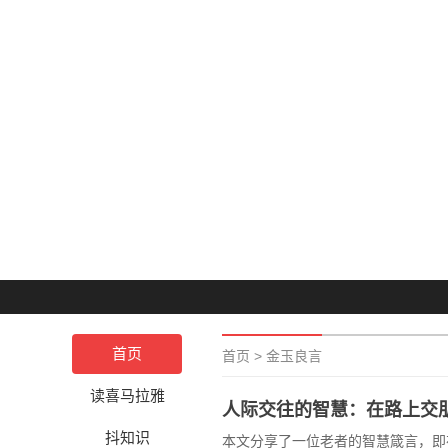
首页
首页
>
金玉良言
读喜马拉雅
人际交往的智慧：在路上交
抖知识
本文分享了一位老者的智慧箴言，即