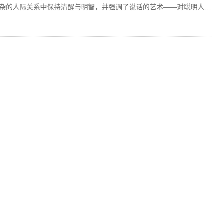
杂的人际关系中保持清醒与明智，并强调了说话的艺术——对聪明人可
过多直言。