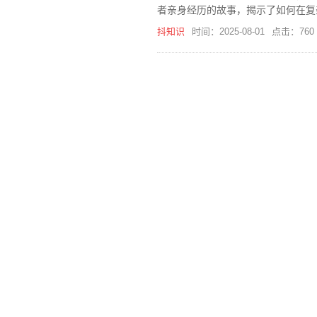
者亲身经历的故事，揭示了如何在复
以适当提点，对于不开窍者则应避免
抖知识
时间：2025-08-01
点击：760