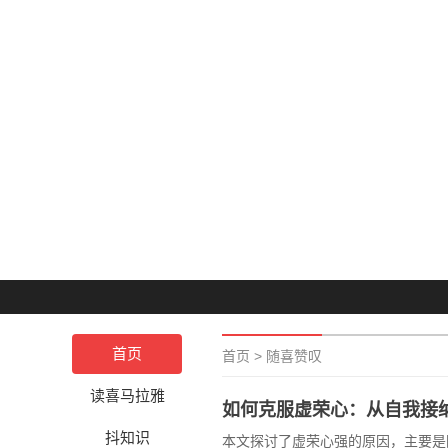
首页
首页
>
随喜赞叹
读喜马拉雅
如何克服虚荣心：从自我接
抖知识
本文探讨了虚荣心强的原因，主要是