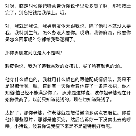
对呀，临走时候你爸特意告诉你说卡里没多钱了啊，那啥按摩
完了，别忘把钱给我续上。哦。
对，我就是我说，我男朋友今天跟我说，除了他根本就没人要
我，我特别生气，怎么办没人要你。哎哟，我得麻烦，他要你
是怎么回事呢？你都给我整迷糊了。
那你男朋友到底是人不是啊？
赖皮狗说，我为了追我喜欢的女孩儿，买了所有颜色的t恤。
他穿什么颜色的，我就用什么颜色的跟他配成情侣装，我是不
是很痴情啊。嗯，直到有一天你看着他穿了一条连衣裙，你才
知道t恤已经不能满足你了。 原来是这样说，波尔姐老婆现在开
始做微商了，以前只知道花钱的，现在也知道赚钱了。
太好了，那你老婆，你老婆就是想借微商多买点衣服包。你看
他传那些照片，那都是他买完，然后告诉你一下没卖出去的呼
噜。小猪说，波着你说我瘦下来是不是能特别好看呢。