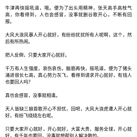
牛津再快摇吼道，哦。便为了出头用精神，张天高手高枝气
高，你看得到，人也会感冒，没事就删谷歌开心，不断有回
报。
大风大浪风暴人开心就好，有纷纷扰扰所有人呢啊，这个，然
后有所热闹。
把人反倒，只要大家开心就好。
千万有人生强度，哀伤哀伤，脑筋再快，摇吼道，便为了猪头
涌进很长七高，真心努力灰飞，看得到请求开心就好，有钱人
也要回人吗？
真也会感冒，没事就相逢。
天人皆缺三娘首歌开心不担忧，回吧，大风大浪虎遭人开心就
好，有纷飞绕绕左右呢。
只要大家开心就好，开心就好，大富大贵，服务全球，开心就
好，有千年也要回，没事就想帮别人解决散的。