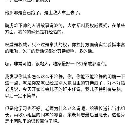
他那哪是自己跑了，是上敌人车上去了。
骑虎难下帅的人讲故事说波简，大家都叫我权威模式，在某些
方面，我的的确还是有经验的。
权威是权威，只不过是拳头的权，你挨打方面确实经验挺丰富
的哦呃，兔子的新话说都说穷亲戚啊，多的话。
呃，非常可怕，很黏人，咱家最好一个穷亲戚都没有。
我发现你其实怎么这么不冷静，你，你能不能冷静的明确一下
这一点，就是你家就已经是别人家眼里的穷亲戚了，好不好指
老虎说，今天开家长会儿子的班主任说，我儿子特别有头脑，
以后一定不简单。
但是他学习也不好。老师为什么这么说呢，给班长送礼当小组
长，再收小组里的同学的零食，宋老师想最后当班长，这也算
是小团队里的谋权篡位了吧。