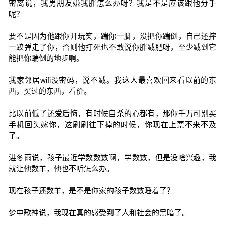
密离说，我男朋友嫌我胖怎么办呀？我是不是应该跟他分手
呢？
要不是因为他跟你开玩笑，踹你一脚，没把你踹倒，自己还摔
一跤弹走了你，否则他打死也不敢说你胖减肥呀，至少减到它
能把你踹倒的地步啊。
我家邻居wifi没密码，说不减。我这人最喜欢回来看以前的东
西，买过的东西，看价。
比以前低了还爱后悔，有时候自杀的心都有，那你千万可别买
手机回头嫁你，这刷刷往下掉的时候，你现在上票不来不及
了。
湛冬雨说，孩子最近学数数数啊，学数数，但是没啥兴趣，我
就让他数羊，他也不听怎么办。
现在孩子还数羊，是不是你家的孩子数数睡着了？
梦中歌神说，我现在真的感受到了人和社会的黑暗了。