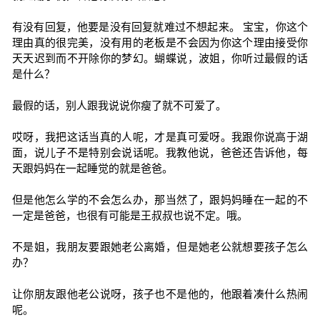
有没有回复，他要是没有回复就难过不想起来。 宝宝，你这个
理由真的很完美，没有用的老板是不会因为你这个理由接受你
天天迟到而不开除你的梦幻。蝴蝶说，波姐，你听过最假的话
是什么？
最假的话，别人跟我说说你瘦了就不可爱了。
哎呀，我把这话当真的人呢，才是真可爱呀。我跟你说高于湖
面，说儿子不是特别会说话呢。我教他说，爸爸还告诉他，每
天跟妈妈在一起睡觉的就是爸爸。
但是他怎么学的不会怎么办，那当然了，跟妈妈睡在一起的不
一定是爸爸，也很有可能是王叔叔也说不定。哦。
不是姐，我朋友要跟她老公离婚，但是她老公就想要孩子怎么
办？
让你朋友跟他老公说呀，孩子也不是他的，他跟着凑什么热闹
呢。