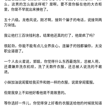
么，这男的怎么能这样呢？是啊，要不是你躲在他的大衣柜
里，你是不早就出来揍他了。
五十六级。龙卷风说，刚才啊，接到个骗子的电话，说接到两
万块钱。
我让他打三百块钱利息，结果他还真的打了，他是疯了吗？
很起劲，你能不能有点儿业界良心，连骗子的钱都骗你，太没
职业道德了。
一个人去火星说，郭姐，你觉得什么东西最炮灰，总被人用，
还遭嫌弃洗衣机呗，洗了无数件衣服，还总被人说洗的不敢
进。
小妹加油说闺蜜给我买件和她一样的衣服，说是穿闺蜜服。
但是我穿上不如他好看他是不是故意的。
等你选好一件儿，你觉得穿上好看的衣服送给他的时候就知道