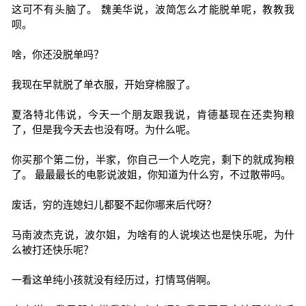
这可不有头脑了。 魏美华说，波简怎么才能脱单呢，教教我
呗。
啥，你还没脱单吗？
我现在早就脱了单衣服，开始穿棉服了。
夏洛特北伟说，今天一个朋友跟我说，肯德基现在还卖狗粮
了，但是我今天去也没有呀。为什么呢。
你买那个第二份，半家，你自己一个人吃完，剩下的就成狗粮
了。 最最最长的电影说波姐，你知道为什么穷，不过散带吗。
废话，穷的连媳妇儿都娶不起你哪来后代呀？
马南波杰克说，波尔姐，为啥有的人说埃达也是快乐呢，为什
么被打还快乐呢？
一看这单纯小孩就没有经历过，打情骂俏啊。