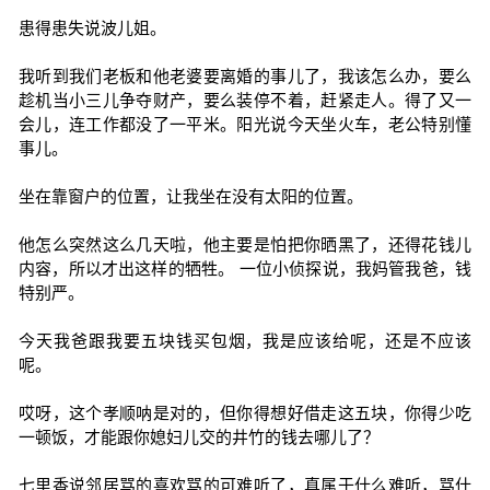
患得患失说波儿姐。
我听到我们老板和他老婆要离婚的事儿了，我该怎么办，要么
趁机当小三儿争夺财产，要么装停不着，赶紧走人。得了又一
会儿，连工作都没了一平米。阳光说今天坐火车，老公特别懂
事儿。
坐在靠窗户的位置，让我坐在没有太阳的位置。
他怎么突然这么几天啦，他主要是怕把你晒黑了，还得花钱儿
内容，所以才出这样的牺牲。 一位小侦探说，我妈管我爸，钱
特别严。
今天我爸跟我要五块钱买包烟，我是应该给呢，还是不应该
呢。
哎呀，这个孝顺呐是对的，但你得想好借走这五块，你得少吃
一顿饭，才能跟你媳妇儿交的井竹的钱去哪儿了？
七里香说邻居骂的喜欢骂的可难听了，真属于什么难听，骂什