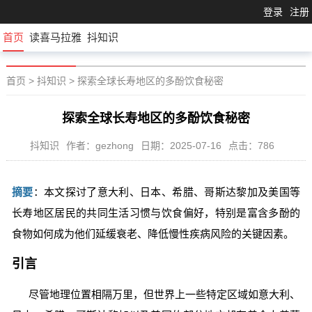
登录
注册
首页
读喜马拉雅
抖知识
首页
>
抖知识
>
探索全球长寿地区的多酚饮食秘密
探索全球长寿地区的多酚饮食秘密
抖知识
作者：gezhong
日期：2025-07-16
点击：786
摘要
：本文探讨了意大利、日本、希腊、哥斯达黎加及美国等
长寿地区居民的共同生活习惯与饮食偏好，特别是富含多酚的
食物如何成为他们延缓衰老、降低慢性疾病风险的关键因素。
引言
尽管地理位置相隔万里，但世界上一些特定区域如意大利、