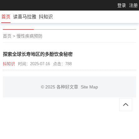
登录
注册
首页
读喜马拉雅
抖知识
首页
>
慢性疾病预防
探索全球长寿地区的多酚饮食秘密
抖知识
时间：2025-07-16
点击：788
© 2025
各种好文章
Site Map