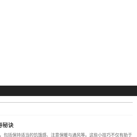
寿秘诀
，包括保持适当的饥饿感、注意保暖与通风等。这些小技巧不仅有助于