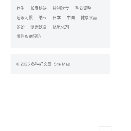
养生
长寿秘诀
控制饮食
季节调整
睡眠习惯
纳豆
日本
中国
健康食品
多酚
健康饮食
抗氧化剂
慢性疾病预防
© 2025
各种好文章
Site Map