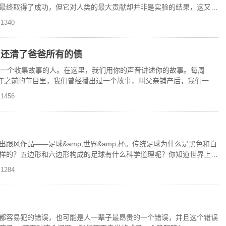
最终取得了成功，但它对人类的最大贡献却并非是实验的结果，这又是
1340
元，还清了爸爸所有的债
哲一个收集故事的人。在这里，我们用你的声音讲述你的故事。每周
。在之前的节目里，我们曾经播出过一个故事，叫父亲铺产后，我们一家
述者迈克也是故事fm
1456
跟风作品——足球&amp;世界&amp;杯。传统足球为什么是黑色和白
样的？五边形和六边形构成的足球有什么科学道理呢？你知道世界上最
1284
都容易犯的错误，也可能是人一辈子最昂贵的一个错误，并且这个错误