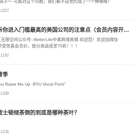
孩子～ 可面对这个问题，我们都不自觉的成了一个睁眼瞎！
1207
美国就业一：谷歌面试官告诉你进入门槛最高的美国公司的注意点（会员内容开放）
空间公众号--BetterLife中美跨境商城 欢迎您！欢迎加微信
，享受惊喜会员价，部分商品低至75折！！！
1192
雪季
ise Me Up -BYU Vocal Point”
1208
波士顿倾茶倒的到底是哪种茶叶？
1236