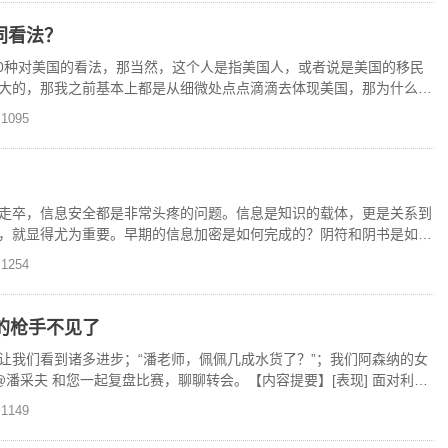
同看法？
00种对美国的看法，那当然，这个人是指美国人，或者说是美国的移民
大的，那我之前基本上都是从细微处点点滴滴去体现美国，那为什么讲
会问就是诶，为什
1095
走卒，信息安全都是非常头疼的问题。信息是知识的载体，更是关系到
，就显得尤为重要。早期的信息加密是如何完成的？阴符和阴书是如何
电报时代、网络时代分
1254
弱的枪手不见了
让我们看到诸多进步；“潘老师，佩佩几成水货了？”；我们阿森纳的女
@潘采夫 和您一起复盘比赛，聊聊转会。【内容提要】[表现] 面对利物
1149