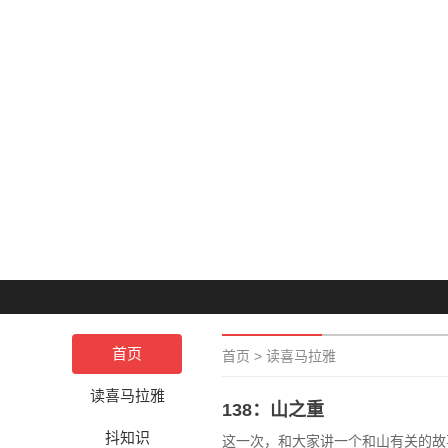
首页
首页
>
读喜马拉雅
读喜马拉雅
138：山之重
抖知识
这一次，和大家讲一个和山有关的故事