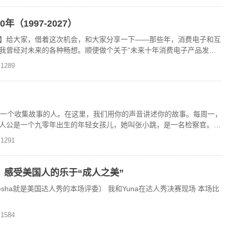
（1997-2027）
】给大家，借着这次机会，和大家分享一下——那些年，消费电子和互
我曾经对未来的各种畅想。顺便做个关于“未来十年消费电子产品发展”
1289
，一个收集故事的人。在这里，我们用你的声音讲述你的故事。每周一，
人公是一个九零年出生的年轻女孩儿，她叫张小跳，是一名检察官。我
他之前，我们很难想
1291
，感受美国人的乐于“成人之美”
our（Alesha就是美国达人秀的本场评委） 我和Yuna在达人秀决赛现场 本场比
1584