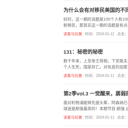
为什么会有对移民美国的不
好的，这一期的话题是100个人有1
新移民，那其实这一期的话题是有点
这一期呢，也确实有的时候呢，有人
读喜马拉雅
时间：2024-01-12
点击：
131：秘密的秘密
数千年来，上至帝王将相，下至贩夫
个人生死，国家存亡。对信息的加密
操作的？凯撒密码又有怎样的缺陷？
读喜马拉雅
时间：2024-01-11
点击：
第2季vol.3 一觉醒来，孱
面对利物浦能够先拔头筹，阿森纳已
球迷是颜值最高的！本期节目 颜强 
浦，主要问题出在了中场[复
读喜马拉雅
时间：2024-01-11
点击：