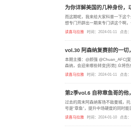
为你详解美国的几种身份，
而这期呢，我来给大家科普一下这个
想专门开辟出一期来专门讲这个啊，
节是很多美国人自己都要去查资料的
读喜马拉雅
时间：2024-01-11
点击：
vol.30 阿森纳复赛前的一
本期主播：@颜强 @Chuan_AFC
森纳，会迎来哪些转变[形势] 众将
些潜在的
读喜马拉雅
时间：2024-01-11
点击：
第2季vol.6 自称章鱼哥
过去的周末阿森纳客场不敌曼城，托
号是“章鱼”，提升中场硬度的同时
潘采夫 翻牌的也许就是你。[看球] 
读喜马拉雅
时间：2024-01-10
点击：