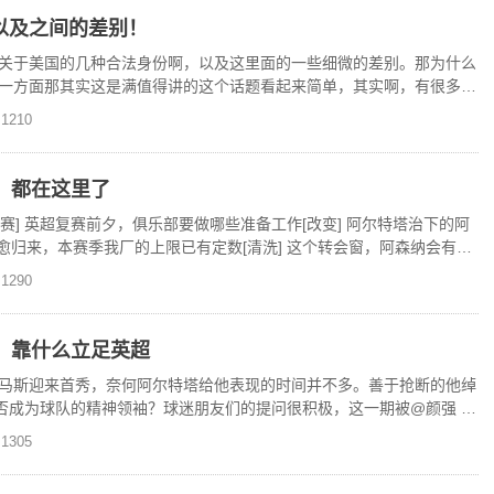
以及之间的差别！
关于美国的几种合法身份啊，以及这里面的一些细微的差别。那为什么
一方面那其实这是满值得讲的这个话题看起来简单，其实啊，有很多细
啊，所以我觉得可以专
1210
切，都在这里了
[复赛] 英超复赛前夕，俱乐部要做哪些准备工作[改变] 阿尔特塔治下的阿
伤愈归来，本赛季我厂的上限已有定数[清洗] 这个转会窗，阿森纳会有哪
1290
的他，靠什么立足英超
马斯迎来首秀，奈何阿尔特塔给他表现的时间并不多。善于抢断的他绰
能否成为球队的精神领袖？球迷朋友们的提问很积极，这一期被@颜强 @
静音
1305