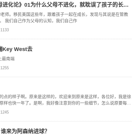
星辰大海：推出新专辑《父母进化论》01为什么父母不进化，就耽误了孩子的长大？
的老师。移民美国这些年，跟着孩子一起在成长，发现与其说是在管教
。 我们自己作为父母的认知，我们自己作
1133
ey West去
土最南端
1255
？
的点的样子啊。原来是这样的，欢迎来到原来是这样，各位好，我是徐
原样也快一年了。是啊，我好像注意到你的一些细节，怎么说原要每一
欢迎来到原来是这样。
1245
临，谁来为阿森纳进球？