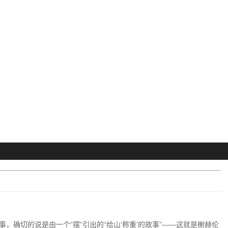
，确切的说是由一个“摆”引出的“给山‘称重’的故事”——这就是榭赫伦