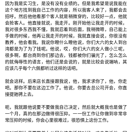
因为我是实习生，是没有没有业绩的。但是我希望是说我能在
这个地方找到我自己工作的内容，所以我客人来了，我都会去
招呼。然后他他看那个客人就是稍微穿的，比较好一点，他就
会抢客人。他直接就说，我走开。刚开始他让我走开的时候，
我对很多东西我不懂，我就忍着到后面，我稍微嗯，自己能上
手做的时候，他再让我走开的时候，我就直接会说，你很没有
教养，他会看我。我说你瞪什么瞪他说，你们大六的女人到台
湾都是为了为了钱呢。他说，哎，你们大六的女人做小三呢，
很多啊，都台商到你们那边去，钱都被你们骗光了，怎么怎么
的就侮辱性的语言，他们还是会说的，就是比较会说端呐，其
应该几乎每个六佩都听过这样的话吧。
就会这样。后来店长直接跟我说，他，我求求你了，他，你走
吧。那你不要在这边工作了。他说，你要去总公司开会，你直
接提驰骋上去。
呃，我就跟他说要不要做我自己决定，然后就大概我也是做了
一个月，真的在那边做得很压抑。一一份工作让你做到非常非
常压抑的时候，你会心里很难过，很恐惧上这份工作。