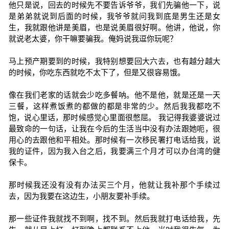
他只是说，回去的时候先不要告诉爷爷，我们先骗他一下，说
是弟弟就说到后面的时候，我爷爷就问我到底是男生还是女
生，我就跟他讲是美眉，也是说美眉很好啊。他讲，他说，你
就说老太婆，你干嘛要骗我。俺妈说我逗你玩呢？
马上预产期要到的时候，我特别想要回大六去，也有越分越大
的时候，你吃东西就吃不太下了，但是又很容易饿。
像在我们老家的话就会少吃多餐呐。他不是他，就是还是一天
三餐，这样煮饭煮的都做的都是非常的少。然后我我都吃不
饱，说心里话，那时候感觉心里面很憋屈。 我记得我婆婆说过
最致命的一句话，让我在今后的生活当中没有办法跟她呃，很
用心的去跟他和平相处。那时候有一次移民署打电话给我，说
我的证件，因为我入台之后，我要满三个月才可以办台湾的健
保卡。
那时候我还没有没有办法买三个月，他就让我补那个手续过
去，因为我要在这边生，小朋友要补手续。
那一些证件我就找不到啊，找不到。然后我就打电话给我，先