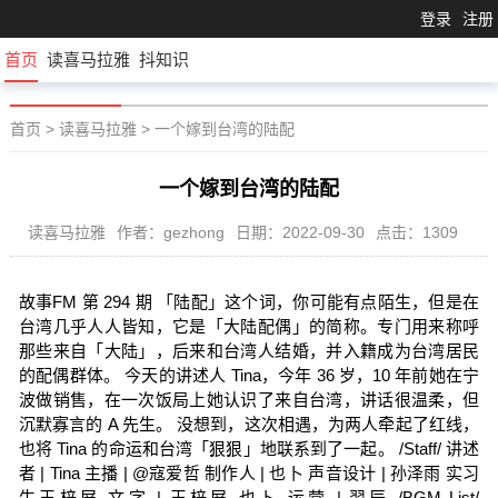
登录
注册
首页
读喜马拉雅
抖知识
首页
>
读喜马拉雅
>
一个嫁到台湾的陆配
一个嫁到台湾的陆配
读喜马拉雅
作者：gezhong
日期：2022-09-30
点击：1309
故事FM 第 294 期 「陆配」这个词，你可能有点陌生，但是在
台湾几乎人人皆知，它是「大陆配偶」的简称。专门用来称呼
那些来自「大陆」，后来和台湾人结婚，并入籍成为台湾居民
的配偶群体。 今天的讲述人 Tina，今年 36 岁，10 年前她在宁
波做销售，在一次饭局上她认识了来自台湾，讲话很温柔，但
沉默寡言的 A 先生。 没想到，这次相遇，为两人牵起了红线，
也将 Tina 的命运和台湾「狠狠」地联系到了一起。 /Staff/ 讲述
者 | Tina 主播 | @寇爱哲 制作人 | 也卜 声音设计 | 孙泽雨 实习
生王梓屏 文字 | 王梓屏 也卜 运营 | 翌辰 /BGM List/