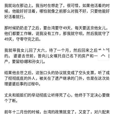
我就站在那边上。我当时在想走了，很可惜，如果他活着的时
候，他能好好活着，哪怕就像之前那么对我不好，只要他能好
好活着就行。
那时候奶奶走了之后，要台湾要守49天，每天要送京他女儿，
他们都要工作嘛，说我没有工作，那我就守呗。然后我就守了
49天，守零守完之后。
我就带我女儿回了大六，待了一个月，然后回来之后才上班
的。 婆婆去世前，曾向儿女嘱托自己名下的房产和一部分资
产，要留给t娜和孙女儿。
结果他去世之后，这张口头的协议就变成了空头支票，听了成
了彻彻底底的外人，被关在了遗产继承的门外，也是在这次处
理婆婆后事的过程中。
丈夫和姐姐们的举动彻底让听得死了心，他终于下定决心要做
个了断。
前年十二月份的时候，台湾的政策就变了，又变了，对六配来