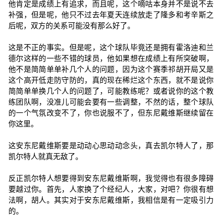
他肯定是成绩上有追求，而且呢，这个嘀咕本身并不是说不去
补强，但是呢，他只不过去年夏天连续放走了隆多和考辛斯之
后呢，双方的关系可能没有那么好了。
这是不正的事实。但是呢，这个球队毕竟还是拥有霍洛迪和兰
德尔这样的一些不错的球员，他如果想在成绩上有所突破啊，
他不是简简单单补几个人的问题，因为这个赛季祁胡开局又是
这个高开低走防守防的，真的现在稀烂这个东西，就不是说你
简简单单换几个人的问题了，可能教练呢？或者说你的这个教
练团队啊，没准儿可能会要有一些调整，不然的话，整个球队
的一个气氛改变不了，你也说服不了，但东尼戴维斯继续留在
你这里。
这安东尼戴维斯要是动动心思动动念头，真去凯尔特人了，那
凯尔特人就真无敌了。
反正凯尔特人想要得到安东尼戴维斯啊，我觉得也有很多障碍
要越过你。首先，人家换了个经纪人，大家，对吧？你很有想
法啊，胡人。其实对于安东尼戴维斯，我相信是有一定吸引力
的。