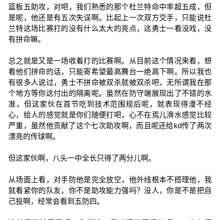
篮板五助攻，对吧，我们熟悉的那个杜兰特命中率超五成，但
是呢，他还是有五次失误啊。比起上一次双方交手，只能说杜
兰特这场比赛打的没有什么太大的亮点，这勇士一看没戏，没
有拼命嘛。
总之就是又是一场收着打的比赛啊。从目前这个情况来看，想
看他们拼命的话，只能寄希望最高舞台一绝高下啊。所以我也
有很多人说过，勇士不拼命被双杀就被双杀吧，无所谓我在那
个地方等你这付出的隔离呢。虽然在防守端展现出了不错的水
准，但这家伙在首节吃到技术范围规后呢，就表现得漫不经
心，给人的感觉就是你们随便打吧，心不在焉儿滑水感觉比较
严重，虽然他贡献了这个七次助攻啊，而且呢还给kd传了两次
漂亮的传球啊。
但这家伙啊，八头一中全长只得了两分儿啊。
从场面上看，对手防他是完全放空，他外线根本不搭理他，我
就看紧你的队友，你不是助攻能力强吗？没人，你是不是把自
己投啊，经常会看到五防四。