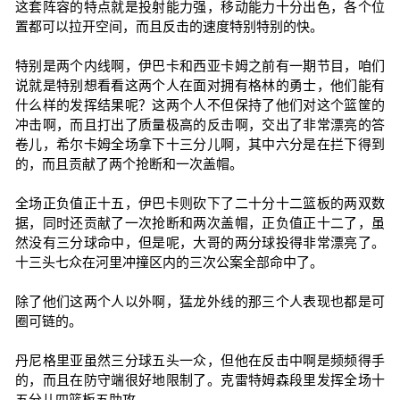
这套阵容的特点就是投射能力强，移动能力十分出色，各个位
置都可以拉开空间，而且反击的速度特别特别的快。
特别是两个内线啊，伊巴卡和西亚卡姆之前有一期节目，咱们
说就是特别想看看这两个人在面对拥有格林的勇士，他们能有
什么样的发挥结果呢？这两个人不但保持了他们对这个篮筐的
冲击啊，而且打出了质量极高的反击啊，交出了非常漂亮的答
卷儿，希尔卡姆全场拿下十三分儿啊，其中六分是在拦下得到
的，而且贡献了两个抢断和一次盖帽。
全场正负值正十五，伊巴卡则砍下了二十分十二篮板的两双数
据，同时还贡献了一次抢断和两次盖帽，正负值正十二了，虽
然没有三分球命中，但是呢，大哥的两分球投得非常漂亮了。
十三头七众在河里冲撞区内的三次公案全部命中了。
除了他们这两个人以外啊，猛龙外线的那三个人表现也都是可
圈可链的。
丹尼格里亚虽然三分球五头一众，但他在反击中啊是频频得手
的，而且在防守端很好地限制了。克雷特姆森段里发挥全场十
五分儿四篮板五助攻。