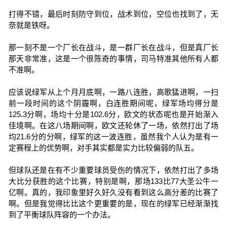
打得不错，最后时刻防守到位，战术到位，空位也找到了，无
奈就是铁呀。
那一刻不是一个厂长在战斗，是一群厂长在战斗，但是真厂长
那天非常准，这是一个很陈奇的事情，司马特准其他所有人都
不准啊。
应该说绿军从上个月月底啊，一路八连胜，高歌猛进啊，一扫
前一段时间的这个阴霾啊，白连胜期间呢，绿军场均得分是
125.3分啊，场均十分是102.6分，欧文的状态呢也是开始渐入
佳境啊。在这八场期间啊，欧文还轮休了一场，依然打出了场
均21.6分的分啊，绿军的这一波连胜，虽然我个人认为是有一
定赛程上的优势啊，对手其实都是实力比较偏弱的队五。
但球队还是在有不少重要球员受伤的情况下，依然打出了多场
大比分获胜的这个比赛，特别是啊，那场133比77大圣公牛一
亿啊。真的，我印象里好久好久没有看到这么高分差的比赛了
啊。但是我觉得比比这个更重要的是，现在的绿军已经渐渐找
到了平衡球队阵容的一个办法。