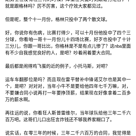
就是跟格林吗？厉不厉害，这个疗效大家都见过。
但是呢，整个十一月份，格林只投中了两个散文球。
好，你说你有伤病，比赛打得少，可以十月份他投中了四个三
分球，你看咱一哥十一月份儿十四场比赛，好歹也投中了十计
三分儿，你跟一哥比比，你格林是不是有点儿惨了？这nba里面
有不少自我感觉良好的人，是吧？吵着闹着要大合同。
最后都是闹得鸡飞蛋的近的例子，小托马斯，对吧？
运车车翻那位是吗？而且现在雷平替补中锋诺艾尔也是其中一
个，是吧？对对对，当年小牛不是要给他四年七千万嘛，对，
不要嫌合同小说再打一年要挣顶薪，结果现在好像拿着二百多
万的薪水啊。
再往远的说，你看狂人斯普雷维尔，当年球队给他三年二千六
百万吧。这哥们儿口出狂言炸钱还不够我养家糊口了。
说实话，在零三年的时候，三年二千六百万的合同，我觉得是