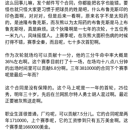
这么回事儿嘛，发个邮件写个合同，你都能把名字也能错。要
怪也就只怪大家更习惯于把球员的姓是吧，什么布鲁克斯印的
印色面啊，对对对，但是后来一看啊，原来名字不是太阳药
的，是迪隆布鲁克斯，而灰熊以为太阳药的布鲁克斯是马上布
鲁克斯呀，真是麻烦。这个狄隆啊是一七年的次轮，十五位秀
一米九八，风味摇摆人。上赛季呢，在灰熊大面积伤病的时候
打得不错，赛季全秦，而且呢，七十多次首犯啊。
作为次轮就场均可以贡献十一分，他的三分牛命中率大概是
36%左右啊。这个赛季目前打了十一场，在场均十八点八分钟
的出场时间里可以贡献6.8分啊。三年3810000的合同下个赛季
呢是最后一年而？
这个合同是没有保障的。这个马上呢是一一年的首轮，25位
秀，明年三十岁，先后在兰网凯尔特人勇士胡人混过啊。最近
正要被灰熊送走啊。
职业生涯很普通，厂均呢，可以贡献7.5分儿。它的合同呢是两
年1710000，上个赛季呢，它的工资惨到只有五万美金啊。这
个赛季是1660000美金。