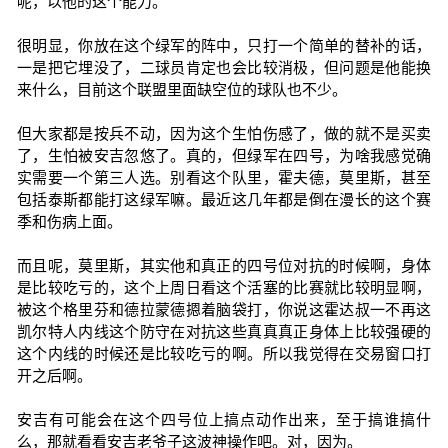
呢，以他的这个能力。
很明显，你放在这个绿军的阵中，只打一个简单的替补的话，
一是把它埋没了，二球员肯定也会比较消极，但问题是他能换
来什么，目前这个联盟里面缺空位的球队也不少。
但大家都是按兵不动，因为这个生怕伤感了，做的就不是买卖
了，生怕被安吉忽悠了。真的，但绿军在四号，为啥我感觉确
实需要一个第三人选。别看这个队里，霍夫德，莫里斯，甚至
包括泰斯都能打这绿军嘛。最近这几年都是倒在漫长的这个赛
季和伤病上面。
而且呢，莫里斯，其实他和真正的四号位对抗的时候啊，身体
是比较吃亏的，这个上周日看这个活塞的比赛就比较明显啊，
被这个格里芬和德拉蒙德摁着脑袋打，你说这霍达叔一不再这
凯尔特人内线这个防守在对抗这些真真真正身体上比较强硬的
这个内线的时候还是比较吃亏的啊。所以我觉得在交易窗口打
开之后啊。
安吉有可能会在这个四号位上搞点动作出来，至于搞谁搞什
么，那就看看安吉老爷子这波神操作吧。对，因为。