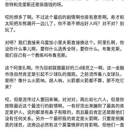
奈特和克里斯还是挺值钱的呀。
哎的想多了啊。不过这个最后的剧情啊也很有意思啊。奇才和
太阳把灰熊踢开一边儿了，你不是不想出好人吗？对不对？别
玩了。
对吧？我们直接来乌雷加小里夫斯直接换这个。阿里扎啊，你
没你什么事儿啊，要你什么选秀全呀，要你什么。布鲁克斯，
我们自己有一个教练叫布鲁克斯。
这个阿里扎啊。作为目前联盟最好的三d球员之一啊，这一金融
市场自然肯定是引起不少球队的围观。之前流传着八支球队，
是吧？像什么火箭呐，胡人呐，火箭都火箭都不算，那不吃它
来？
哎，但是流传过人要回来嘛。对对对，再比如七六人，但是你
按照最近这个最流行的剧情啊，一有好货出来蹦到了最高的肯
定是护人，说的都是有鼻子有眼的，而且最后肯定还是跟他们
没有任何关系。另外一个最积极的肯定是火箭啊，只要是侧翼
类的球员，这旁边必然有这个莫雷微胖的背影啊。但他们一直