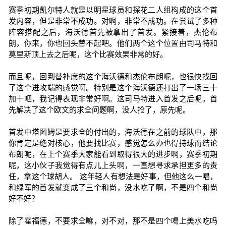
赛季初期凯尔特人就是以明星球员和探花二人组构成的这个首
发内容，但是非常不成功。对啊，非常不成功。在尝试了多种
阵容搭配之后，海沃德首先被拿出了首发。紧接着，杰伦布
朗，你来，你也回头替不起吧。他们两个这个位置由司马特和
莫里斯顶上去之后呢，这个比赛效果非常的好。
而且呢，回到替补席的这个海沃德和杰伦布朗呢，也很快找回
了这个进攻端的感觉啊。特别是这个海沃德还打出了一场三十
加十吧，我记得表现非常好啊。这司马特进入首发之后呢，首
先解决了这个欧文的求全问题啊，没人抢了，原先呢。
首发中塔图姆是要求全的付出的，海沃德在之前的球队中，那
你肯定是绝对核心，他要找比赛，感觉怎么办也得持球而结论
布朗呢，在上个赛季大家能看到取得很大的进步啊，赛季初期
呢，这小伙子我觉得有点儿上头啊，一直想寻求承担更多的责
任，拿这个球胡人。 这年轻人有想法是好事，但他这么一唱，
和绿军的首发就变成了三个和尚，没水吃了啊，不是四个和尚
好不好？
除了霍福德，不要求全嘛，对不对，那不是四个喝上美水吃吗