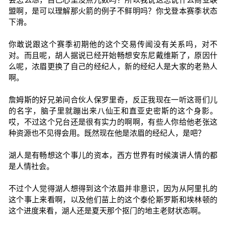
盟啊，是可以理解那火箭的例子不鲜明吗？你戈登本赛季状态
下滑。
你敢说跟这个赛季初期他的这个交易传闻没有关系吗，对不
对。而且呢，胡人据说已经开始畅想安东尼戴维斯了，原因什
么呢，浓眉更换了自己的经纪人，新的经纪人是大家的老熟人
啊。
詹姆斯的好兄弟间合伙人保罗里奇，反正我现在一听这哥们儿
的名字，脑子里就蹦出来八仙王和直亚史密斯的这个身影。
哎，不过这个兄台还是很有实力的啊啊，有些人你给他老张这
种资源也不见得会用。既然现在他是浓眉的经纪人，是吧？
湖人是有畅想这个事儿的资本，西方世界有时候演讲人情的都
是人情社会。
不过个人觉得湖人想得到这个浓眉并非意识，因为从阿里扎的
这个事上来看啊，以及他们苗上的这个泰伦斯罗斯和埃林顿的
这个进度来看，湖人还是夏天那个抠门的地主老财状态啊。