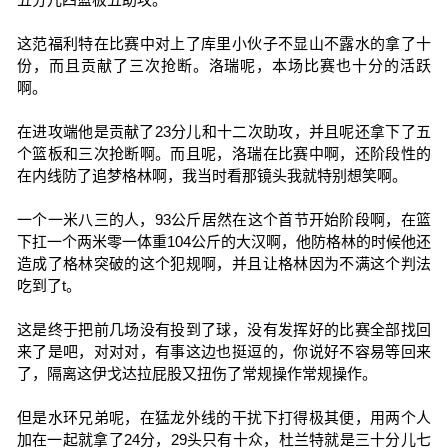
这范福利特在比赛中对上了库里小伙子不显山不露水的拿了十
份，而且贡献了三次抢断。洛瑞呢，本场比赛也十分的活跃
啊。
在进攻端他是贡献了23分儿和十二次助攻，并且呢还拿下了五
个篮板和三次抢断啊。而且呢，洛瑞在比赛中啊，还阶段性的
在内线防了追梦格林啊，我当时看那镜头我就特别想笑啊。
一个一米八三的人，93公斤居然在这个首节开始阶段啊，在篮
下扛一个两米零一体重104公斤的大汉啊，他防格林的时候他还
造成了格林突破的这个犯规啊，并且让格林因为不满这个判法
吃到了t。
这是终于把前几场没有投到了球，没有发挥好的比赛全部找回
来了是吧，对对对，有事这边也挺逗的，你说好不容易等回来
了，隔离这伊戈达拉屁股又扭伤了常规操作常规操作。
但是水环兄弟呢，在猛龙外线的干扰下打得极其便，用两个人
加在一起就拿了24分，29头只有十众，杜兰特就是三十分儿七