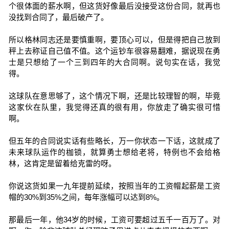
个很体面的薪水啊，但这货好像最后没接受这份合同，就再也
没找到合同了，最后破产了。
所以格林同志还是要慎重啊，要顶心可以，但是得把自己放到
秤上去称证自己值不值。这个运钞车很容易翻难，据说现在勇
士是只想给了一个三到四年的大合同啊。说句实在话，我觉
得。
这球队在意思够了，这个情况下啊，还是比较理智的啊，毕竟
这家伙在队里，我觉得还真的很有用，你放走了确实很可惜
啊。
但五年的合同说实话有些略长，万一你状态一下话，这就成了
未来球队运作的枷锁，就算勇士想给老将，特例也不会给格
林，这肯定是留着给克雷的呀。
你说这货如果一九年提前延续，按照当年的工资帽起薪是工资
帽的30%到35%之间，每年涨幅可以达到8%。
那最后一年，他34岁的时候，工资可要超过五千一百万了。对