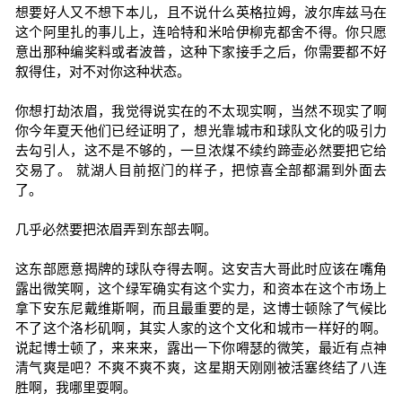
想要好人又不想下本儿，且不说什么英格拉姆，波尔库兹马在
这个阿里扎的事儿上，连哈特和米哈伊柳克都舍不得。你只愿
意出那种编奖料或者波普，这种下家接手之后，你需要都不好
叙得住，对不对你这种状态。
你想打劫浓眉，我觉得说实在的不太现实啊，当然不现实了啊
你今年夏天他们已经证明了，想光靠城市和球队文化的吸引力
去勾引人，这不是不够的，一旦浓煤不续约蹄壶必然要把它给
交易了。 就湖人目前抠门的样子，把惊喜全部都漏到外面去
了。
几乎必然要把浓眉弄到东部去啊。
这东部愿意揭牌的球队夺得去啊。这安吉大哥此时应该在嘴角
露出微笑啊，这个绿军确实有这个实力，和资本在这个市场上
拿下安东尼戴维斯啊，而且最重要的是，这博士顿除了气候比
不了这个洛杉矶啊，其实人家的这个文化和城市一样好的啊。
说起博士顿了，来来来，露出一下你嘚瑟的微笑，最近有点神
清气爽是吧？不爽不爽不爽，这星期天刚刚被活塞终结了八连
胜啊，我哪里耍啊。