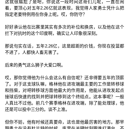
这就很尴尬了是吧，你说这一段时间这哥们儿呢，一直在闹
着，要顶心对五年2.26亿就这表现，我觉得人家勇士凭什么把
指定老姜特例用在你身上呢。哎，你防守？
好好承认他在比赛里其实有多次的补位和换房，以及他在这个
拦下对抗时的这个印度啊，确实让人印象很深刻。
那说句实在话，五年2.26亿，这是超距的价钱，你现在投篮都
不进了，人都快人畜无害了。
后来的勇气这么狮子大爱口啊。
哎，那你觉得他为什么会这么有自信呢？还非得要五年的顶薪
了。对于这支球队嘛，格林他在进攻端最主要的工作是转移球
和挡柴，对吧转移球方面他最大的作用是，他能从进攻发起点
接球后快速的找到并把球转移到这个终结点。这本事呢？一般
人真比不过他。前几个赛季格林在进攻端，除了能处理球，他
还是可以投中三分的。谈不上准。
但你不妨，他有时候还真要命，这也是他最厉害的地方。那早
期勇士在没有杜兰特的时候，库里在关键时刻跟谁打港台，不