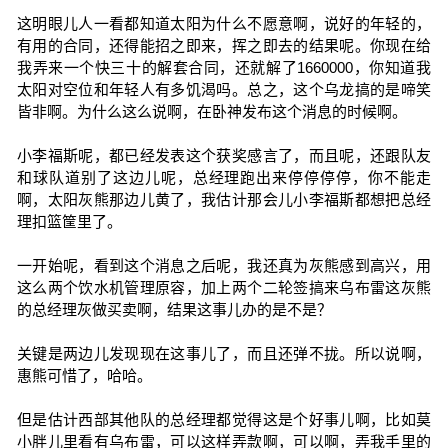
这明眼儿人一看都知道太阳为什么不愿意啊，说好的年轻的，
有用的合同，还得能招之即来，挥之即去的结果呢。你现在给
我弄来一个快三十的解套合同，还就解了1660000，你知道我
太阳对空位和年轻人有多饥渴吗。总之，这个乌龙搞的是啼笑
皆非啊。为什么这么说啊，在卧神发布这个消息的时候啊。
小李福斯呢，都已经发表这个获奖感言了，而且呢，还跟队友
和球队道别了这边儿呢，总经理跑出来停停停停，你不能走
啊，太阳灰熊那边儿黄了，我估计那会儿小李福斯都想把总经
理扣篮筐里了。
一开始呢，看到这个消息之后呢，我还真为灰熊感到高兴，用
这么两个饮水机管理原容，加上两个二轮签搞来乌布雷这灰熊
的总经理灰做买卖啊，结果这事儿办的是不是？
关键是两边儿发现现在这事儿了，而且还弹不拢。所以说啊，
惠熊可惜了，哈哈。
但是估计西部其他队的总经理都觉得这是个好事儿啊，比如莫
小胖儿里看有乌布雷，可以这样弄款啊，可以啊，弄我手里的