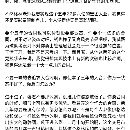
啊，你，除非这球队总经理脑子里进点儿奇奇怪怪的东西啊。
不然格林老师我想实现这个五年2.2多六亿的宏图大业，我觉得
还是买彩票限制点儿，个人觉得他要是真聪明啊。
要个五年的合同也可以价钱没要那么高，你要个一亿多的合
同，对不对这姿态对吧，钱也挣了又高风亮节是吧哎，我减薪
为球队考虑对不对你勇士管理层就会处于一个很尴尬的位置，
于情于理，我是不是来考虑一下。而且呢，从他这两年的这个
竞技状态来讲，我觉得想实现技术上有新的突破也比较难啊，
我觉得还是混一个长一点儿的合同。
不要一味的去追求大合同啊，即使拿了三年的大合，你万一状
态不好了，你后面怎么办？
过不过了，姿态不要那么高，没准儿你姿态放低了。你谈合同
的时候，细节上可以有更多优势。看着弄这个怪大的合同，后
几年你要是没有保障，部分怎么办呢？不是每个人都像伊格达
拉和保罗一样这么幸运的啊，那我们就看看这位老熊究竟能闹
出多大的动静啊，反正进入到十二月中旬开始啊，这个交易市
场的事儿都一直很热闹啊，包括这个格林序约的问问题，还有