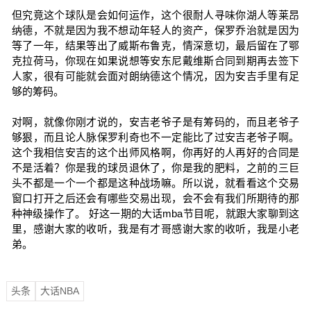
但究竟这个球队是会如何运作，这个很耐人寻味你湖人等莱昂
纳德，不就是因为我不想动年轻人的资产，保罗乔治就是因为
等了一年，结果等出了威斯布鲁克，情深意切，最后留在了鄂
克拉荷马，你现在如果说想等安东尼戴维斯合同到期再去签下
人家，很有可能就会面对朗纳德这个情况，因为安吉手里有足
够的筹码。
对啊，就像你刚才说的，安吉老爷子是有筹码的，而且老爷子
够狠，而且论人脉保罗利奇也不一定能比了过安吉老爷子啊。
这个我相信安吉的这个出师风格啊，你再好的人再好的合同是
不是活着？你是我的球员退休了，你是我的肥料，之前的三巨
头不都是一个一个都是这种战场嘛。所以说，就看看这个交易
窗口打开之后还会有哪些交易出现，会不会有我们所期待的那
种神级操作了。 好这一期的大话mba节目呢，就跟大家聊到这
里，感谢大家的收听，我是有才哥感谢大家的收听，我是小老
弟。
头条
大话NBA