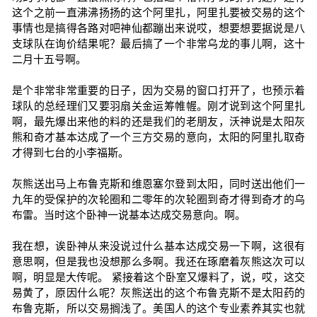
这个之前一直沸沸扬扬的这个阿里扎，阿里扎要被交易的这个
事情也是搞得各路对吧神仙都蹦出来说哎，想要想要据说是八
支球队在询价结果呢？最后搞了一个非常乌龙的事儿啊，这十
二月十五号啊。
是个非常非常重要的日子，因为交易的窗口打开了，也预示着
球队的总经理们又要羽扇关金运筹帷幄。刚才说到这个阿里扎
啊，最先爆出来他的料的还是我们的老朋友，沃神说是太阳灰
熊和奇才基本达成了一个三方交易的意向，太阳的阿里扎取奇
才得到七台的小李福斯。
灰熊送出马上布鲁克斯和维恩塞尔登到太阳，同时送出他们一
九年的受保护的次轮圈和二零年的次轮圈到奇才得到奇才的乌
布雷。当时这个卧神一说基本达成交易意向。啊。
我在想，诶卧神从来没说过什么基本达成交易一下啊，这很有
意思啊，但是我也没想那么多啊。我还在琢磨着灰熊这次可以
啊，明显是大传呢。 紧接着这个卧室又爆料了，说，哎，这交
易黄了，原因什么呢？灰熊送出的这个布鲁克斯不是太阳药的
布鲁克斯，所以交易搁浅了。美国人的这个专业素养其实也就