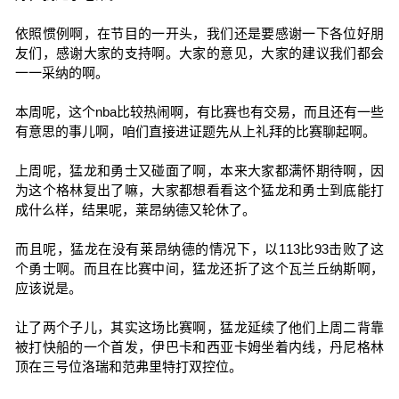
依照惯例啊，在节目的一开头，我们还是要感谢一下各位好朋
友们，感谢大家的支持啊。大家的意见，大家的建议我们都会
一一采纳的啊。
本周呢，这个nba比较热闹啊，有比赛也有交易，而且还有一些
有意思的事儿啊，咱们直接进证题先从上礼拜的比赛聊起啊。
上周呢，猛龙和勇士又碰面了啊，本来大家都满怀期待啊，因
为这个格林复出了嘛，大家都想看看这个猛龙和勇士到底能打
成什么样，结果呢，莱昂纳德又轮休了。
而且呢，猛龙在没有莱昂纳德的情况下，以113比93击败了这
个勇士啊。而且在比赛中间，猛龙还折了这个瓦兰丘纳斯啊，
应该说是。
让了两个子儿，其实这场比赛啊，猛龙延续了他们上周二背靠
被打快船的一个首发，伊巴卡和西亚卡姆坐着内线，丹尼格林
顶在三号位洛瑞和范弗里特打双控位。