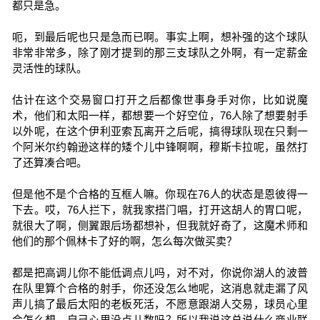
都只是急。
呃，到最后呢也只是急而已啊。事实上啊，想补强的这个球队
非常非常多，除了刚才提到的那三支球队之外啊，有一定薪金
灵活性的球队。
估计在这个交易窗口打开之后都像世事身手对你，比如说魔
术，他们和太阳一样，都想要一个好空位，76人除了想要射手
以外呢，在这个伊利亚索瓦离开之后呢，搞得球队现在只剩一
个阿米尔约翰逊这样的矮个儿中锋啊啊，穆斯卡拉呢，虽然打
了还算凑合吧。
但是他不是个合格的互框人嘛。你现在76人的状态是恩彼得一
下去。哎，76人拦下，就我家搭门唱，打开这胡人的胃口呢，
就很大了啊，侧翼跟后场都想补，但我就好奇了，这魔术师和
他们的那个佩林卡了好的啊，怎么每次做买卖？
都是把高调儿你不能低调点儿吗，对不对，你说你湖人的波普
在队里算个合格的射手，你还没怎么地呢，这消息就走漏了风
声儿搞了最后太阳的老板死活，不愿意跟湖人交易，球员心里
会怎么想，自己心里没点儿数吗？所以我说这总说什么商业联