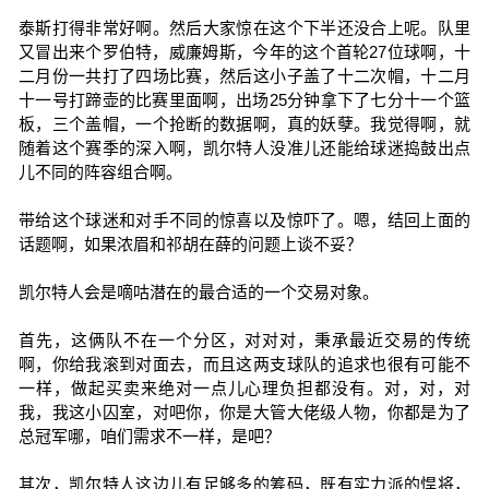
泰斯打得非常好啊。然后大家惊在这个下半还没合上呢。队里
又冒出来个罗伯特，威廉姆斯，今年的这个首轮27位球啊，十
二月份一共打了四场比赛，然后这小子盖了十二次帽，十二月
十一号打蹄壶的比赛里面啊，出场25分钟拿下了七分十一个篮
板，三个盖帽，一个抢断的数据啊，真的妖孽。我觉得啊，就
随着这个赛季的深入啊，凯尔特人没准儿还能给球迷捣鼓出点
儿不同的阵容组合啊。
带给这个球迷和对手不同的惊喜以及惊吓了。嗯，结回上面的
话题啊，如果浓眉和祁胡在薛的问题上谈不妥？
凯尔特人会是嘀咕潜在的最合适的一个交易对象。
首先，这俩队不在一个分区，对对对，秉承最近交易的传统
啊，你给我滚到对面去，而且这两支球队的追求也很有可能不
一样，做起买卖来绝对一点儿心理负担都没有。对，对，对
我，我这小囚室，对吧你，你是大管大佬级人物，你都是为了
总冠军哪，咱们需求不一样，是吧？
其次，凯尔特人这边儿有足够多的筹码，既有实力派的悍将，