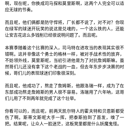
啊，现在呢，你换成司马探和莫里斯啊，这两个人完全可以适
应无球的节奏。
而且呢，他们俩都是防守悍将，厂长都不说了，对不对？你现
在绿军的球迷开玩笑的说这是兑魂的，一个这么铁的人，还能
让安吉花这么多钱削已经很说明问题了。而且呢。
本赛季随着这个比赛的深入，司马特在进攻当的表现其实很不
错啊。这并非像这个勇士的格林一样，被对手战术性的放弃，
不妨领外线，莫里斯呢，当初引进他是为了对抗詹姆斯嘛。虽
然哥们儿还没有拿下这个老战的一血，但去年东步步决赛的时
候，哥们儿的表现球迷们印象很深刻。
而且呢，他成功了，熬走了詹姆斯，他跟洛瑞一样，成为了在
东部成功熬走詹姆斯的男人很不容易。洛瑞用了六年呐，这哥
们儿用了不到两年就完成了这个壮举。
你看可以的，而且呢，前两天凯尔特人的霍夫特和贝恩斯都受
伤了啊。斯蒂文斯呢大手一挥，把泰斯拍到了首发，嗅了一
把。结果呢，让众人一脸迷茫，这板凳里都是什么妖魔鬼怪。