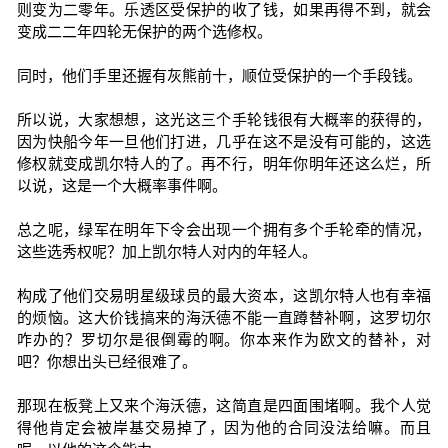
则变为二零年。乐透区受保护的收了钱，如果再得不到，就会
变成二二年四轮无保护的两个选修权。
同时，他们手里还握有灰熊前十，顺位受保护的一个手段钱。
所以说，大家想想，这光这三个手轮钱很有大概率的获得的，
因为快船今年一旦他们打进，几乎在这不是没有可能的，这选
修权就变成凯尔特人的了。再不行，明年你明年还这么烂，所
以说，这是一个大概率事件啊。
总之呢，绿军在明年下令会出现一个拥有多个手轮牵的情况，
这些选秀权呢？加上凯尔特人对内的年轻人。
构成了他们交易明星级球员的最大资本，这凯尔特人也有幸福
的烦恼。这大价钱搞来的海沃德不能一直蹲替补啊，这罗切尔
咋办的？罗切尔是很倒霉的啊。你本来作为欧文的替补，对
吧？你想出头已经很难了。
那现在板凳上又来个海沃德，这简直是四面围堵啊。我个人觉
得他肯定会被岸基交易掉了，因为他的合同没法给嘛。而且