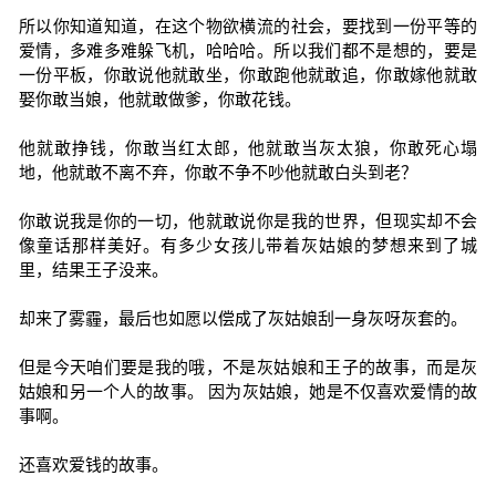
所以你知道知道，在这个物欲横流的社会，要找到一份平等的
爱情，多难多难躲飞机，哈哈哈。所以我们都不是想的，要是
一份平板，你敢说他就敢坐，你敢跑他就敢追，你敢嫁他就敢
娶你敢当娘，他就敢做爹，你敢花钱。
他就敢挣钱，你敢当红太郎，他就敢当灰太狼，你敢死心塌
地，他就敢不离不弃，你敢不争不吵他就敢白头到老？
你敢说我是你的一切，他就敢说你是我的世界，但现实却不会
像童话那样美好。有多少女孩儿带着灰姑娘的梦想来到了城
里，结果王子没来。
却来了雾霾，最后也如愿以偿成了灰姑娘刮一身灰呀灰套的。
但是今天咱们要是我的哦，不是灰姑娘和王子的故事，而是灰
姑娘和另一个人的故事。 因为灰姑娘，她是不仅喜欢爱情的故
事啊。
还喜欢爱钱的故事。