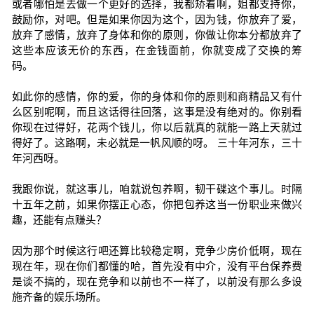
或者哪怕是去做一个更好的选择，我都矫着啊，姐都支持你，
鼓励你，对吧。但是如果你因为这个，因为钱，你放弃了爱，
放弃了感情，放弃了身体和你的原则，你做让你本分都放弃了
这些本应该无价的东西，在金钱面前，你就变成了交换的筹
码。
如此你的感情，你的爱，你的身体和你的原则和商精品又有什
么区别呢啊，而且这话得往回落，这事是没有绝对的。你别看
你现在过得好，花两个钱儿，你以后就真的就能一路上天就过
得好了。这路啊，未必就是一帆风顺的呀。 三十年河东，三十
年河西呀。
我跟你说，就这事儿，咱就说包养啊，韧干碟这个事儿。时隔
十五年之前，如果你摆正心态，你把包养这当一份职业来做兴
趣，还能有点赚头？
因为那个时候这行吧还算比较稳定啊，竞争少房价低啊，现在
现在年，现在你们都懂的哈，首先没有中介，没有平台保养费
是谈不搞的，现在竞争和以前也不一样了，以前没有那么多设
施齐备的娱乐场所。