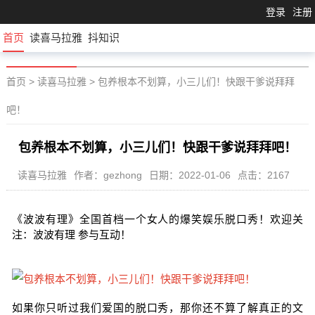
登录
注册
首页
读喜马拉雅
抖知识
首页
>
读喜马拉雅
>
包养根本不划算，小三儿们！快跟干爹说拜拜
吧！
包养根本不划算，小三儿们！快跟干爹说拜拜吧！
读喜马拉雅
作者：gezhong
日期：2022-01-06
点击：2167
《波波有理》全国首档一个女人的爆笑娱乐脱口秀！欢迎关
注：波波有理 参与互动！
如果你只听过我们爱国的脱口秀，那你还不算了解真正的文