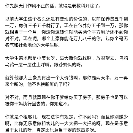
你先翻天门作风不正的话，就得是老教科开除了。
以前大学生这个名头还是有变现的价值的，以前保养费五千到
一万，房价三千五千就行了，现在在包养你五千到一万，那你
就相当于一个月，你这你这钱你就能买两个平方厕所还不到你
对不对，现在呢，哪个土豪你能花万儿八千的你，包你个毫无
名气和社会地位的大学生呢。
大学生遍地都是小美女呀，满大街你就找啊。放眼望去，乌鸦
乌鸦一层一层往上呼啊，跟苍蝇似的呀。
就算他那大土豪真肯出一个大价钱啊，那你是两天半，万一再
来个新的，他不也换新鲜的了吗？
对不对，而且就算现在你干爹给你买了房子，那房子也是可以
被你干妈执行回去的，你知道不。
你就是个租客儿，现在法律有规定，你不到吗？而且你别嫌少
啊，比你更乐意做租客儿的一大大把一大把的呀。现在是乐意
当干女儿的呀，肯定比乐意当干爹的数量多呀。