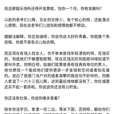
而且那娱乐场所还得开发票呢，包你一个月，你有发飙吗？
以前的老爷们儿啊，见女的见得少，有个知心的呀，还能落点
儿感情，现在这老爷们儿钱包和感情他都不想动。
婚姻法解释，你总知道吧，你说你这大好的青春，你就换个免
房租，你是不是有点儿枯衣啊。
而且现在有钱人找女人，也不单单是找年轻漂亮的呀，花钱买
的，到底他们干嘛要取呢啊，现在花钱买的到底呢叫啥知道不
那叫外卖，你明白吧，姑娘们就算是再有钱再有地位的男人，
他也想找一个能给他们提供更进一步金钱和空间或者知名度
的。说白了就是门当户对的或者高攀的我说句不好听的，你跟
人家混了一六十三招儿啊，这到最后啥啥都没有了，你在城里
还买不起一套房呢。你说说你还没有公积金。
你还没有社保，你说你哪多拿着？
除非你没学历，家里一穷二白，等米下国，否则呀，解劝你们