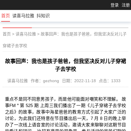
登录
注册
首页
读喜马拉雅
抖知识
首页
>
读喜马拉雅
>
故事回声：我也是孩子爸爸，但我坚决反对儿子
穿裙子去学校
故事回声：我也是孩子爸爸，但我坚决反对儿子穿裙
子去学校
读喜马拉雅
作者：gezhong
日期：2022-11-18
点击：1333
重点不是同不同意男孩子，而是他可能面对嘲笑和不理解。 故
事FM ❜ 第 525 期 上周三我们播出了一期《儿子穿裙子去学校
之后》的故事，故事中海星爸爸的教育方式引起了大家广泛的
讨论，为此我们还特意在节目播出后一天，7 月 8 日的晚上举
办了一次线上语音室的讨论活动，邀请大家来聊聊对这期节目