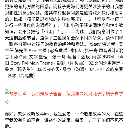
的看法和疑问。 比较有意思的现象是，参与活动的爸爸们聊的
更多的育儿方面的困惑，而孩子妈妈们则更关注孩子的自我意
识和性别意识问题。这其中有很多问题是值得深入探讨和思考
的，比如「孩子奇思妙想的边界在哪里？」、「可以与小孩子
进行一些深度的沟通吗？」、「和小孩子谈论同性恋和性少数
知识，会不会把他『带歪』？」…… 为此，我们特意制作了今
天这期后续节目，邀请了三位视角全然不同的听众，请他们聊
一聊各自眼中对孩子的教育的经验和看法。 /Staff/ 讲述者 | 吴
主任 陈先生 Alex 主播 | @寇爱哲 制作人 | 张一舟 声音设计&混
音 | 孙泽雨 文字整理 | 张一舟 运营 | 翌辰 雨露 /BGM List/
01.Story FM Main Theme - 彭寒（片头曲） 02.比闪烁更遥远 -
桑泉（陈先生） 03.长夜齐天- 桑泉（沟通） 04.三叶 盆的变奏
- 彭寒（片尾曲）
你好，欢迎收听故事fm，我是爱者，一个收集故事的人，在这
里我没有你的声音，讲述你的故事，每周一，三五咱们不见不
散。