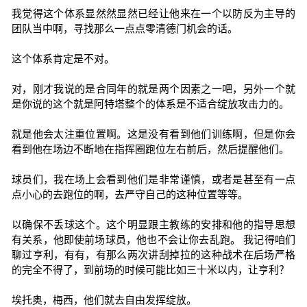
我觉得这个体系显然然显然已经让他来在一个以防反为主导的
团队当中啊，寻找那么一点点零清德门机会的话。
这个体系肯定是不对。
对，刚才我说的是合同年的就是两个因素之一吧，另外一个就
是你说的这个就是阿特塔整个的体系是不适合绽放攻击力的。
就是他会太注重位置啊。这是没有看到他们训练啊，但是你会
看到他在场边不断地在指挥圈跑位左右前后，然后提醒他们。
球员们，我在场上会看到他们是非常谨慎，或者是甚至有一点
点小心的去跑位的啊，去严守自己的这种位置等等。
以确保不丢球这个。这个明显跟主教练的安排和他的指导思想
有关系，他即使前场球员，他也不会让你去乱跑。 我记得咱们
聊过亨利，有有，有那么两次讲刮掉拉的这种战术在后场严格
的完全不得了，到前场的时候可能比如三十米以内，让亨利？
埃托奥，梅西，他们就去自由发挥绽放。