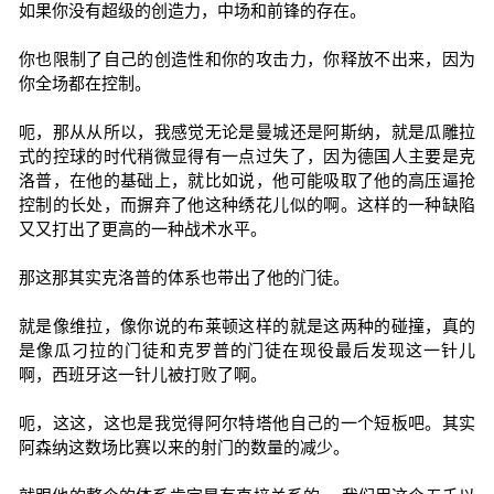
如果你没有超级的创造力，中场和前锋的存在。
你也限制了自己的创造性和你的攻击力，你释放不出来，因为
你全场都在控制。
呃，那从从所以，我感觉无论是曼城还是阿斯纳，就是瓜雕拉
式的控球的时代稍微显得有一点过失了，因为德国人主要是克
洛普，在他的基础上，就比如说，他可能吸取了他的高压逼抢
控制的长处，而摒弃了他这种绣花儿似的啊。这样的一种缺陷
又又打出了更高的一种战术水平。
那这那其实克洛普的体系也带出了他的门徒。
就是像维拉，像你说的布莱顿这样的就是这两种的碰撞，真的
是像瓜刁拉的门徒和克罗普的门徒在现役最后发现这一针儿
啊，西班牙这一针儿被打败了啊。
呃，这这，这也是我觉得阿尔特塔他自己的一个短板吧。其实
阿森纳这数场比赛以来的射门的数量的减少。