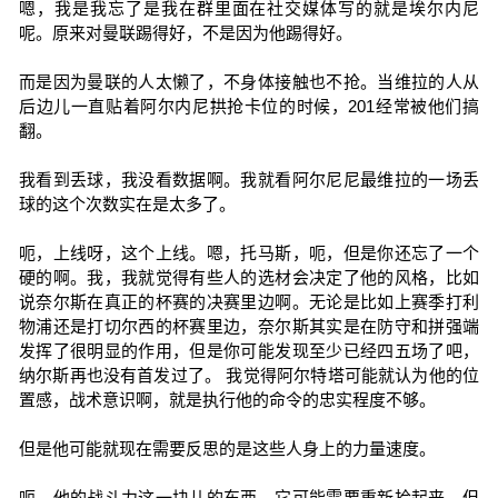
嗯，我是我忘了是我在群里面在社交媒体写的就是埃尔内尼
呢。原来对曼联踢得好，不是因为他踢得好。
而是因为曼联的人太懒了，不身体接触也不抢。当维拉的人从
后边儿一直贴着阿尔内尼拱抢卡位的时候，201经常被他们搞
翻。
我看到丢球，我没看数据啊。我就看阿尔尼尼最维拉的一场丢
球的这个次数实在是太多了。
呃，上线呀，这个上线。嗯，托马斯，呃，但是你还忘了一个
硬的啊。我，我就觉得有些人的选材会决定了他的风格，比如
说奈尔斯在真正的杯赛的决赛里边啊。无论是比如上赛季打利
物浦还是打切尔西的杯赛里边，奈尔斯其实是在防守和拼强端
发挥了很明显的作用，但是你可能发现至少已经四五场了吧，
纳尔斯再也没有首发过了。 我觉得阿尔特塔可能就认为他的位
置感，战术意识啊，就是执行他的命令的忠实程度不够。
但是他可能就现在需要反思的是这些人身上的力量速度。
呃，他的战斗力这一块儿的东西，它可能需要重新拾起来，但