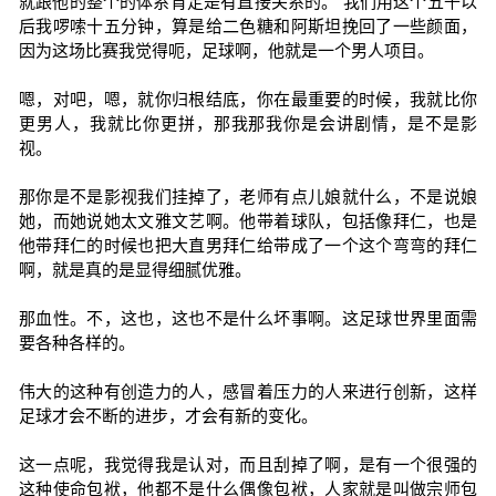
就跟他的整个的体系肯定是有直接关系的。 我们用这个五千以
后我啰嗦十五分钟，算是给二色糖和阿斯坦挽回了一些颜面，
因为这场比赛我觉得呃，足球啊，他就是一个男人项目。
嗯，对吧，嗯，就你归根结底，你在最重要的时候，我就比你
更男人，我就比你更拼，那我那我你是会讲剧情，是不是影
视。
那你是不是影视我们挂掉了，老师有点儿娘就什么，不是说娘
她，而她说她太文雅文艺啊。他带着球队，包括像拜仁，也是
他带拜仁的时候也把大直男拜仁给带成了一个这个弯弯的拜仁
啊，就是真的是显得细腻优雅。
那血性。不，这也，这也不是什么坏事啊。这足球世界里面需
要各种各样的。
伟大的这种有创造力的人，感冒着压力的人来进行创新，这样
足球才会不断的进步，才会有新的变化。
这一点呢，我觉得我是认对，而且刮掉了啊，是有一个很强的
这种使命包袱，他都不是什么偶像包袱，人家就是叫做宗师包