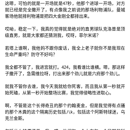
这嗯，可怕的就是一开场就是47秒，他那个进球一开场，对方
就已经是完全撒开了，有点像我之前说的那场利物浦队，曼城
客场他就排利物浦是把四大金刚全都排出来。
哎呦，稳定一下，我真的觉得就是绝对的直男球队克洛普是顶
级直男，就是大家都还猜测我，哎呀，菲尔米诺？
若塔上谁啊，我他妈不跟你废话，我全上老子就你不是我现在
生命严重吗？防守不好吗？
我全都不管了，我进宫就打。424，我看谁比谁横。嗯，那这样
子撒开了，急需维拉呀，打出来那个劲儿就是六府那个劲儿。
就我不管你去谁，我今天我就给你死客，而且我从第一秒就开
始死磕，从第一秒开始整场比赛，我觉得侵略性进取心。
啊，不管是这个长得奇丑的那个约翰麦金，但是我觉得有点骚
的那个木粪的这个隔离历史包括八k，包括这个阿斯特球迷，乌
克兰金斯。