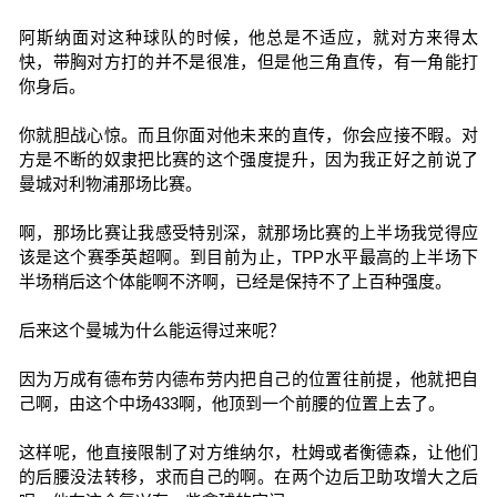
阿斯纳面对这种球队的时候，他总是不适应，就对方来得太
快，带胸对方打的并不是很准，但是他三角直传，有一角能打
你身后。
你就胆战心惊。而且你面对他未来的直传，你会应接不暇。对
方是不断的奴隶把比赛的这个强度提升，因为我正好之前说了
曼城对利物浦那场比赛。
啊，那场比赛让我感受特别深，就那场比赛的上半场我觉得应
该是这个赛季英超啊。到目前为止，TPP水平最高的上半场下
半场稍后这个体能啊不济啊，已经是保持不了上百种强度。
后来这个曼城为什么能运得过来呢？
因为万成有德布劳内德布劳内把自己的位置往前提，他就把自
己啊，由这个中场433啊，他顶到一个前腰的位置上去了。
这样呢，他直接限制了对方维纳尔，杜姆或者衡德森，让他们
的后腰没法转移，求而自己的啊。在两个边后卫助攻增大之后