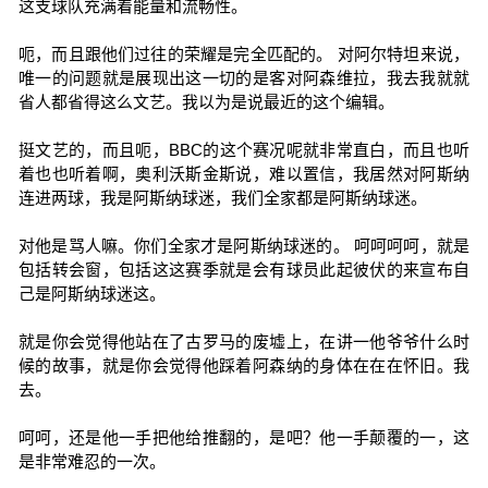
这支球队充满着能量和流畅性。
呃，而且跟他们过往的荣耀是完全匹配的。 对阿尔特坦来说，
唯一的问题就是展现出这一切的是客对阿森维拉，我去我就就
省人都省得这么文艺。我以为是说最近的这个编辑。
挺文艺的，而且呃，BBC的这个赛况呢就非常直白，而且也听
着也也听着啊，奥利沃斯金斯说，难以置信，我居然对阿斯纳
连进两球，我是阿斯纳球迷，我们全家都是阿斯纳球迷。
对他是骂人嘛。你们全家才是阿斯纳球迷的。 呵呵呵呵，就是
包括转会窗，包括这这赛季就是会有球员此起彼伏的来宣布自
己是阿斯纳球迷这。
就是你会觉得他站在了古罗马的废墟上，在讲一他爷爷什么时
候的故事，就是你会觉得他踩着阿森纳的身体在在在怀旧。我
去。
呵呵，还是他一手把他给推翻的，是吧？他一手颠覆的一，这
是非常难忍的一次。