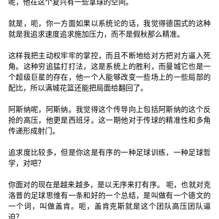
呢，他在这个复兴有一些拿球的空间。
就是，呃，你一方面如果以系统论的话，我觉得德国式的这种
就是我追求速度追求施加压力，而不是假秋那么精准。
这样我把主动权牢牢的掌控，而且不断地给对方把对方逼入死
角。这种穷追猛打打法，这是系统上的胜利，而曼城它也是一
个超级巨星的存在，他一个人能够改变一些场上的一些局部的
配比，所以满城花篮还能把局面给翻回了。
阿斯纳呢，阿斯纳。我觉得这个传导向上包括阿斯纳的这个反
抢的高压，他更是西班牙。这一期他对于传球的精准性和多角
传递形成射门。
追求度比较多，但是你这是有序的一种足球训练，一种足球哲
学，对吧？
你面对的现在是越来越多，是以无序来打有序。 呃，也就对克
洛普的足球思维有一条和好的一个总结，是叫做有一个德文的
一个词，叫做盖肯。呃，盖肯克斯就是这个团队高压团队逼
迫？