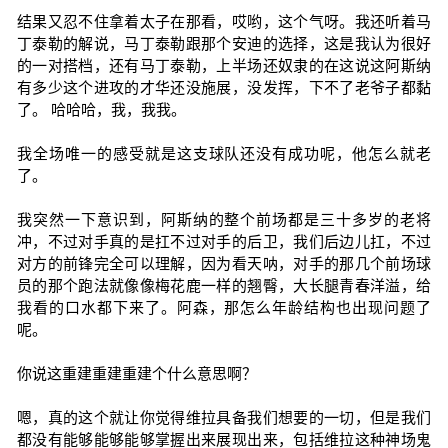
结果又忍不住拿着太子在那看，哎哟，这个气呀。我还听着马
丁泰勒的解说，马丁泰勒跟那个安迪的选择，这是我认为很好
的一对搭档，还有马丁泰勒，上半场还奴隶的在这说这阿斯纳
有多少这个进攻的才华还没施展，没发挥，下不了老爷子都黏
了。 哈哈哈，我，我我。
我全场唯一的感受就是这支球队还没有成功呢，他怎么就老
了。
我突然一下意识到，阿斯纳的整个前场都是三十多岁的老将
冲，不过对手真的是扛不过对手的后卫，我们后边儿扛，不过
对方的前锋完全可以理解，因为看天呐，对手的那几个前场球
员的那个跑法就像像梅花鹿一样的翘臀，大长腿青春洋溢，给
我看的口水都下来了。阿森，那怎么年龄结构也出现问题了
呢。
你说这重建重建重建个什么意思啊？
嗯，真的这个就让你觉得维拉具备我们想要的一切，但是我们
都没有能够能够能够掌握出来展现出来，包括维拉这种神场鬼