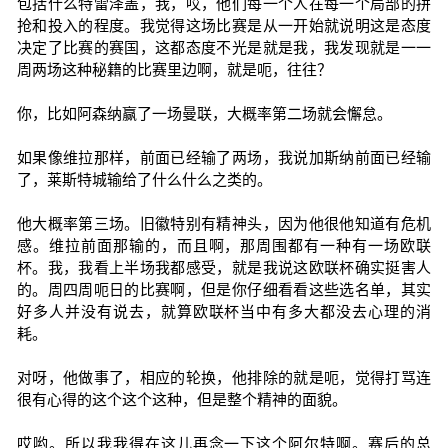
包括什么特雷泽盖，我，哎，他们每一个人在每一个局部的拼
抢和投入的程度。我觉得这场比赛是从一开始就说明这是态度
决定了比赛的赛国，这都态度不光是就是我，我发现就是一一
周两场这种秘籍的比赛里边啊，就是呃，往往？
你，比如阿森纳赢了一场曼联，大概率第二场就会懈怠。
如果像维拉那样，前面已经输了两场，我说加斯纳前面已经输
了，莱斯特城输给了什么什么之类的。
他大概率第三场。旧徽特别有精神头，因为他很他知道有危机
感。维拉前面那输的，而且啊，那周围都有一种有一场欧联
杯。我，我看上半场我都感受，就是我说这欧联杯确实挺害人
的。周四周呃日的比赛啊，但是你仔细看看这些选名单，其实
好多人并没有说去，就算欧联杯当中有多大都没去心理的消
耗。
对呀，他做事了，相应的轮换，他排除的就是呃，觉得打骂连
很有心得的这个这个这种，但是整个精神的面貌。
哎哟。所以我我得在这儿再念一下这个阿尔特啊。赛后的总