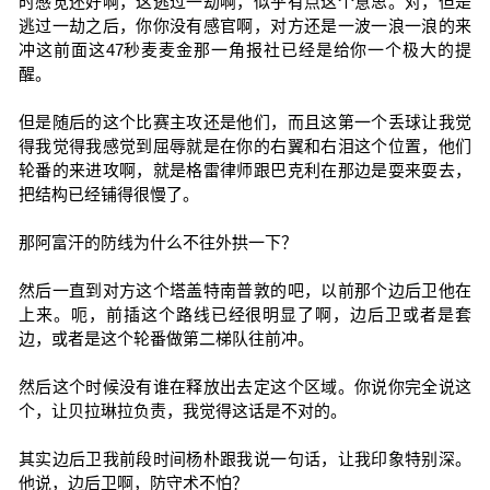
时感觉还好啊，这逃过一劫啊，似乎有点这个意思。对，但是
逃过一劫之后，你你没有感官啊，对方还是一波一浪一浪的来
冲这前面这47秒麦麦金那一角报社已经是给你一个极大的提
醒。
但是随后的这个比赛主攻还是他们，而且这第一个丢球让我觉
得我觉得我感觉到屈辱就是在你的右翼和右泪这个位置，他们
轮番的来进攻啊，就是格雷律师跟巴克利在那边是耍来耍去，
把结构已经铺得很慢了。
那阿富汗的防线为什么不往外拱一下？
然后一直到对方这个塔盖特南普敦的吧，以前那个边后卫他在
上来。呃，前插这个路线已经很明显了啊，边后卫或者是套
边，或者是这个轮番做第二梯队往前冲。
然后这个时候没有谁在释放出去定这个区域。你说你完全说这
个，让贝拉琳拉负责，我觉得这话是不对的。
其实边后卫我前段时间杨朴跟我说一句话，让我印象特别深。
他说，边后卫啊，防守术不怕？