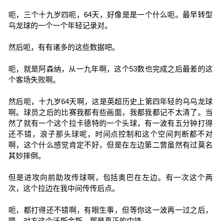
呃，三个十九岁四呃，64天，好像是是一个什么呃。最早转型
乌龙球的一个一个年轻记录对。
然后呃，有有诸多的这些数据吧。
呃，就是阿森纳，从一九年啊，这个53数也完成之后最差的这
个客场失败啊。
然后呃，十九岁64天啊，这是英超历史上第四年轻的乌乌龙球
啊。球员之后的比赛我都有些画面，我都我都记不太清了。当
然了就有一个这个拉卡德特的一个头球，有一波有五分钟打得
还不错，浪子那头球呢，时间点控制和这个空间判断都不对
啊，这个什么感觉肯定不好，但是在左边第二营虽然有过莫名
其妙摔倒。
但是进攻向前助攻传球啊，包括奥巴在左边。有一次这个两
次，这个拉边在我中间传传后点。
呃，都打得还不错啊，有眼生事，但等你这一波再一过之后，
嗯，对方这个沃斯金斯，那是真正的中锋。