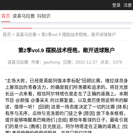
登录
注册
首页
读喜马拉雅
抖知识
首页
>
读喜马拉雅
>
第2季vol.9 摆脱战术桎梏，敞开进球账户
第2季vol.9 摆脱战术桎梏，敞开进球账户
读喜马拉雅
作者：gezhong
日期：2022-11-27
点击：1376
“主场大败，已经是英超列强本季标配”回顾比赛，维拉球员身
上展现出的青春活力，的确是我们所羡慕和追求的。将目光放
长远一点来看，相信阿尔特塔也是走在了正确的道路上。本期
节目 @颜强 @潘采夫 的比赛复盘，以及奥巴使用说明书的解
读，值得一听！ [回顾] 这是一场态度决定了一切的比赛 [体系]
有序与无序，瓜帅与克洛普的门徒之争 [原因] 放下条条框框，
或许能够唤醒奥巴梅扬们 [总结] 那些年看球的日子，最吸引我
们的是什么 [教练] 目光放远，阿尔特塔走在正确的道路上 [位
置] 奥巴梅杨的使用说明书，并非只能打中锋