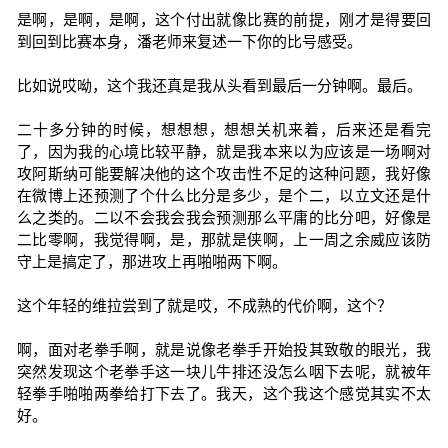
是啊，是啊，是啊，这个付出就像比赛的前提，刚才是得要回
到回到比赛本身，潘老师来复述一下你的比号感受。
比如说哎呦，这个我还真是我从头看到最后一分钟啊。最后。
二十多分钟的时候，想想想，想想关机来着，后来还是看完
了，因为我的心境比较平静，就是我本来以为应该是一场啊对
攻阿斯纳可能要解决他的这个攻击性不足的这种问题，我好像
在微博上还预测了个什么比分是多少，是个二，以立文还是什
么之类的。二以不会我会我会预测那么平庸的比分吧，好像是
二比零啊，我觉得啊，是，那就是侠啊，上一周之余威应该防
守上是搞定了，那进攻上再啪啪两下啊。
这个年轻的维拉尝到了就是哎，不成熟的代价啊，这个？
啊，面对老拳手啊，就是说像老拳手开始投其致敬的眼光，我
突然发现这个老拳手这一块儿牛排还没怎么咽下去呢，就被年
轻拳手啪啪两拳给打下去了。我天，这个我这个感觉其实不太
好。