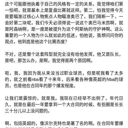
这个可能跟他执着于自己的风格有一定的关系，我觉得咱们第
一怕吧，就是基本上是复盘比赛就这样。第二，怕我觉得今天
是要瞄准过核心人物焦点人物瞄准奥巴了，我们隔断一下，一
会好第二块呢，我们今天必须得说一说这个奥巴马米昂啊，就
是阿森纳啊，是一度是被提升为这个阿斯纳的守护神啊。这么
重要的一个人物为什么就如此的低迷，怕他说，我想问问你的
观点，他到底是他这个比赛态度？
不对，还是整个这套阵型就完全没有给他发挥，他又是队长，
是吧，那怎么办，是啊，我觉得是两个原因啊。
呃，我，我因为我从来没当过职业球员，但是呢我看了太多
的，就之前看nba看了十来年，后来看各种像英超的Nba的球
员，也是他在合同年的那个爆发程度。
让我们是震惊的，就是我。我现在已经举不出例了，年代日
久，就是在最后一年要拿到一个大合同的时候，有些圈是长长
三十分儿以上没问题的。
啊，包括英超的，像沃尔克特也是著了名的啊。在合同年要爆