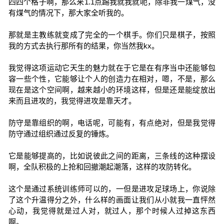
四四个格子啊，那么来1.1点踢我就我就呃，除非我一煤气，没
有煤气的情况下，那大家全听我的。
那就是主教练就变成了完全的一个棋手。你们只是棋子，按照
我的方式去执行那所有的结果，你当然我kx。
我觉得这项运动它天生的魅力就在于它是在有序当中还能够包
容一些个性，它能够让个人的创造力在相对，嗯，不是，那么
现在是这个空间啊，越来越小的环境这样，但是还是能绽放出
来而且进攻的，我觉得进攻是靠天才。
防守是靠组织的啊，电话呢，可能有，有点绝对，但是我觉得
防守通过组织通过反复的锤炼。
它是能够提高的，比如说彼此之间的距离，三条线的这种摆设
啊，全队积极的上抢和回撤潮起潮落，这样的攻防转化。
这个是通过系统训练师可以的，一但是进攻足球场上，你说除
了这个升温得分之外，什么样的画面让我们从小就我一直怦然
心动，我觉得就是过人对，就过人，那个时候人过掉这东西
啊。