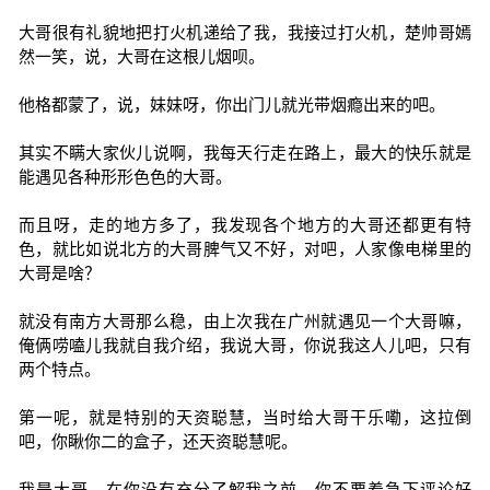
大哥很有礼貌地把打火机递给了我，我接过打火机，楚帅哥嫣
然一笑，说，大哥在这根儿烟呗。
他格都蒙了，说，妹妹呀，你出门儿就光带烟瘾出来的吧。
其实不瞒大家伙儿说啊，我每天行走在路上，最大的快乐就是
能遇见各种形形色色的大哥。
而且呀，走的地方多了，我发现各个地方的大哥还都更有特
色，就比如说北方的大哥脾气又不好，对吧，人家像电梯里的
大哥是啥？
就没有南方大哥那么稳，由上次我在广州就遇见一个大哥嘛，
俺俩唠嗑儿我就自我介绍，我说大哥，你说我这人儿吧，只有
两个特点。
第一呢，就是特别的天资聪慧，当时给大哥干乐嘞，这拉倒
吧，你瞅你二的盒子，还天资聪慧呢。
我是大哥，在你没有充分了解我之前，你不要着急下评论好