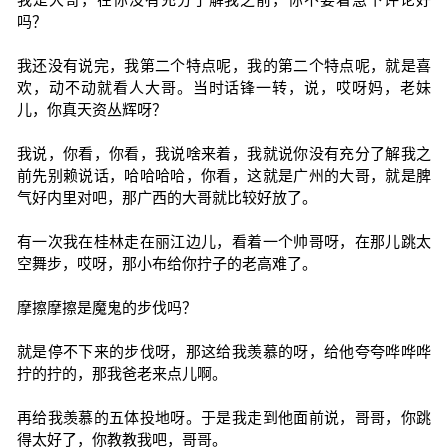
吗？
我还没有说完，我第二个特点呢，我的第二个特点呢，就是喜
欢，动不动就看人大哥。当时话锋一转，说，哎呀妈，老妹
儿，你真天资丛辉呀？
我说，你看，你看，我说啥来着，我就说你没有充分了解我之
前先别赖说话，哈哈哈哈，你看，这就是广州的大哥，就是脾
气好内里对吧，那广西的大哥就比较好放了。
有一次我在桂林走在丽江边儿，看着一个帅哥呀，在那儿跳太
空舞步，哎呀，那小布给你拧子的老高难了。
摩擦摩擦是魔鬼的步伐吗？
就是停不下来的步伐呀，那这给我羡慕的呀，给他夸夸哗哗哗
拧的拧的，那我爸老来点儿啊。
再给我羡慕的五体投地呀。于是我走到他面前说，哥哥，你跳
得太好了，你教教我吧，哥哥。