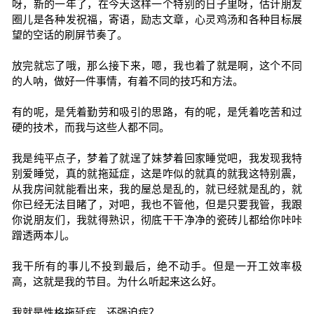
呀，新的一年了，在今天这样一个特别的日子里呀，估计朋友
圈儿是各种发祝福，寄语，励志文章，心灵鸡汤和各种目标展
望的空话的刷屏节奏了。
放完就忘了哦，那么接下来，嗯，我也着了就是啊，这个不同
的人呐，做好一件事情，有着不同的技巧和方法。
有的呢，是凭着勤劳和吸引的思路，有的呢，是凭着吃苦和过
硬的技术，而我与这些人都不同。
我是纯平点子，梦着了就逞了妹梦着回家睡觉吧，我发现我特
别爱睡觉，真的就拖延症，这是咋似的就真的就我这特别震，
从我房间就能看出来，我的屋总是乱的，就已经就是乱的，就
你已经无法目睹了，对吧，我也不管他，但是只要我管，我跟
你说朋友们，我就得熟识，彻底干干净净的瓷砖儿都给你咔咔
蹭透两本儿。
我干所有的事儿不投到最后，绝不动手。但是一开工效率极
高，这就是我的节目。为什么听起来这么好。
我就是性格拖延症，还强迫症？