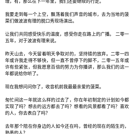
理，有，那么在下一年里，我们还要继续的行走。
我要走到每一个上空，飘荡着我们声音的城市，去为当地的菠
菜们做波波有理的脱口秀现场演出。
让我们共同感受快乐的温度，感受你走在路上的广播。 二零一
五年，对于波波有理来说。
昨天山去，今天留着明天争取对的，坚持错的放弃。二零一四
年或许我走得不够快，但一直不曾停下的脚不，二零一五年或
许有些紧张，但我愿意百倍的努力为你播讲，那么我们的这一
年都说给你听了。
现在我想问问你了，收音机前我最最亲爱的菠菜。
匆忙间这一年就这么样的过去了，你在年初制定的计划如今都
实现了吗？想去的远方都去了吗？想看的风景都看了吗？喜欢
的人，你去表白了吗？
去年那个陪在你身边的人如今还在吗，曾经的现在的陌生的，
熟悉的人？