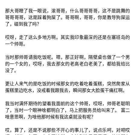
那大哥瞪了我一眼说，滚哥哥，什么哥哥哥哥，这不是跳舞的
哥哥哥哥，这是踩着狗屎了。哥哥啊，哥哥，你是教导狗屎运
了，碰到我了吗？
哎呀，走了这么多地方啊。其实我印象最深的还是在塞班岛的
一个帅哥。
当时那帅哥请我吃饭呢。嗯，那正好啊，隔壁桌也做了一个男
的一个女的，哎呀，我去那女的老高老白老美了，都给我给比
没了。
更让人来气的是吃饭的时候那女的吃着吃着蛋糕，突然爬家从
蛋糕里边吃水，没戒着我跟我去，瞬间那女大脸蛋干痛红啊。
我当时满怀期待的望着我面前的这个帅哥，哎呀，帅哥老聪明
了，当时一个眼神啥都明白了，马上把服务员给叫来了。 富二
啥意思啊，为啥他那时候有我这桌就没有呢？
哎，算了，还是不说那些不开心的事儿了，说点乐呵，对吧哎