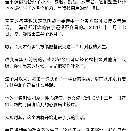
差不多都预备齐了小床，衣服，奶瓶，尿布台，它们整整齐齐
地收藏在屋子的各个角落，等待被启用的那一刻。
宝宝的名字也决定就叫静一要选中一个各方都可以接受普通
话，上海话都好念的名字还挺不容易的。 2011年十二月十七
日，嗯，静怡出生半个多月了。
嗯，今天才有勇气提笔做些记录这半个月对我的人生。
改变是实无前例的，也希望今后可以轻轻松松地对他说，哎
呀，你生出来的时候，真是把我们吓死了。
这个月以来，我第一次认识了一种新的疾病，以前从来没有想
过他会和自己有什么关联。
他的学名叫做肥厚，性心疾病，英文缩写是HCM十二月一日产
检比超的时候说胎儿的心脏病比较厚。
从那时起，这个病就开始走进了我的生活。
并且将彻底的改变我的生活，这些天来，我不断地一起自己做