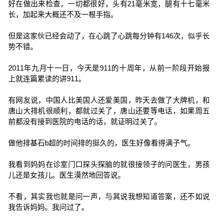
好在做出来检查，一切都很好，头有21毫米宽，腿有十七毫米
长，加起来大概还不及一根手指。
但是这家伙已经会动了，在心跳了心跳每分钟有146次，似乎长
势不错。
2011年九月十一日，今天是911的十周年，从前一阶段开始报
上就连篇累读的讲911。
有网友说，中国人比美国人还爱美国，昨天去做了大牌机，和
唐山大排机很顺利，都就过关了，唐山还要等电话，如果周五
前都没有接到医院的电话的话，就证明过关了。
做他排基石b超的时间排的挺久的，医生好像看得满子气。
我看到妈妈在诊室门口探头探脑的就很接领子的问医生，男孩
儿还是女孩儿。医生漠然地回答说。
不看，其实我也就是问一声，与其说我想知道答案，还不如说
我告诉妈妈。我问过了。