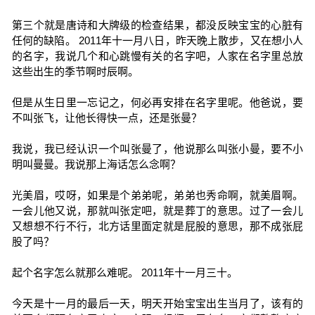
第三个就是唐诗和大牌级的检查结果，都没反映宝宝的心脏有
任何的缺陷。 2011年十一月八日，昨天晚上散步，又在想小人
的名字，我说几个和心跳慢有关的名字吧，人家在名字里总放
这些出生的季节啊时辰啊。
但是从生日里一忘记之，何必再安排在名字里呢。他爸说，要
不叫张飞，让他长得快一点，还是张曼？
我说，我已经认识一个叫张曼了，他说那么叫张小曼，要不小
明叫曼曼。我说那上海话怎么念啊？
光美眉，哎呀，如果是个弟弟呢，弟弟也秀命啊，就美眉啊。
一会儿他又说，那就叫张定吧，就是葬丁的意思。过了一会儿
又想想不行不行，北方话里面定就是屁股的意思，那不成张屁
股了吗？
起个名字怎么就那么难呢。 2011年十一月三十。
今天是十一月的最后一天，明天开始宝宝出生当月了，该有的