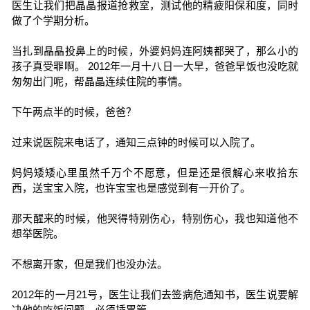
医生让我们把晶晶报道抢救室，测试他的精疲阳保和度，同时
做了个学期分析。
当扎到晶晶投鼻上的时候，外婆妈妈连阿姨都哭了，那么小的
孩子真受罪啊。 2012年一月十八日一大早，爸爸早饭也没吃就
匆匆出门呢，帮晶晶连续住院的事情。
下午两点半的时候，爸爸？
过来说医院来电话了，通知三点钟的时候可以入院了。
妈妈矮矮心里虽然千万个不愿意，但是还是很解心来收拾东
西，送宝宝入院，也许宝宝也是感觉到有一开价了。
那天醒来的时候，他哭得特别伤心，特别伤心，我也知道他不
想举医院。
不想离开家，但是我们也没办法。
2012年的一月21号，医生让我们去签病危通知书，医生说要解
决他的吃饭问题，必须插胃管。