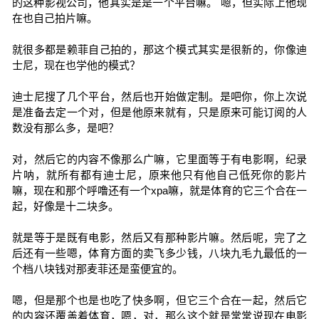
的这种影视公司，他其实是是一个平台嘛。 嗯，但实际上他现
在也自己拍片嘛。
就很多都是赖菲自己拍的，那这个模式其实是很新的，你像迪
士尼，现在也学他的模式？
迪士尼搜了几个平台，然后也开始做定制。是吧你，你上次说
是准备去定一个对，但是他原来就有，只是原来可能订阅的人
数没有那么多，是吧？
对，然后它的内容不像那么广嘛，它里面等于有电影啊，纪录
片呐，就所有都有迪士尼，原来他只有他自己低死你的影片
嘛，现在和那个呼噜还有一个xpa嘛，就是体育的它三个合在一
起，好像是十二块多。
就是等于是既有电影，然后又有那种影片嘛。然后呢，完了之
后还有一些嗯，体育方面的卖飞多少钱，八块九毛九最低的一
个档八块钱对那麦菲还是蛮便宜的。
嗯，但是那个也是也吃了快多啊，但它三个合在一起，然后它
的内容还覆盖着体育，嗯，对，那么这个就是常常说现在电影