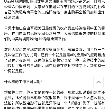
Unn另品牌的加州出炸牛油果油继美国市场热销之后，目前已
经登六中国市场，大家现在就可以在节目的下方找到我们社群
自己的跨境电商平台的二维码链接，点击购买全新的加州出炸
硫油果油。
单凭李和庄自由军把美国最优质的农产品直接连接到中国的餐
座，在自由军的无限空间公众号中，大家也能很方便的找到我
们的中美跨境商城big life跨境电商平台。
欢迎大家点击实现跨境购买家庭关系，家庭关系，那当然一个
是叫做工作的方式啊，还有一个就是就是ai的应用ai的应用包括
了这种远程的啊，这种你其实视频它也是一种。这种技术的应
用包括了很多的自动化，现在就是在这种疫情之下，其实有一
个词就是说。
什么样的工作不可以呢？
群聚性工作，你只要是聚在一起的那，那就比如说我们刚才还
说到，比如说拍电影那个就很够呛，是不是你一个人怎么拍没
法拍？所以说电影行业就是只能拍一个人的脱口秀了，就所有
明星都改行去做网络带货直播嘛是吧，这个这个总可以吧。但