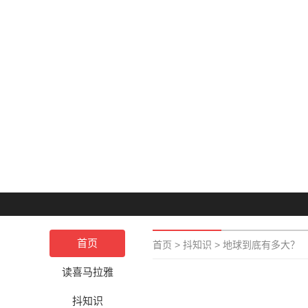
首页
首页
>
抖知识
>
地球到底有多大？
读喜马拉雅
抖知识