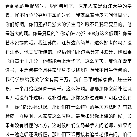
看到她的手提袋时，瞬间崇拜了。原来人家是浙江大学的学
霸。怪不得争分夺秒下车的时候，我就厚着脸皮去问他同学，
你们好啊，你们还都是浙大的学生吗？哦不是我是复旦的，他
是浙大的啊。你是复旦的？你考多少分？408分这么低啊？你是
艺术家提的哦。我江苏的，江苏这么简单，这么好考的吗？没
有江苏，他其实挺难的。然后他们那边满分才 480分，他如果
能再高个十几分，他都能看上清华了。这么厉害。那你在湖南
读书，生活费每个月往家里拿多少钱啊？哦我不用生活费的，
我们学校给我奖学金有两三万，我自己平时做家教，赚些兼
职，一个月给我妈寄一两千。这么好啊。那那那你之前补过课
吗？哦没有补过啊，没补过课。那你又补过课吗？可我也没有
啊，你们都没补过课。那你们有什么特别的学习方法吗？有就
脸皮一样厚啊，人家皮这么厚啊。最后如果你上课的时候，如
果有没有听懂的地方，这时候咱们立马举手去问老师，如果问
过一遍之后还没听懂，那咱们下课再接着追着老师去问，咱们