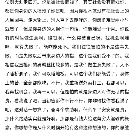
仗剑天涯走四方。说是被社会摧残了，其实社会没有摧残你，
都是你身边的人摧残了你是吧。因为你根本就没有把社会上的
人当回事。走大街上，别人骂下去能咋的，你最多难受两小时
就忘了，但是你身边的人损你一句话，你能难受一个月。你说
有的时候做生意啊，赚钱啊，什么突破自己呀，找机会啊难
吗，就算失败了，能咋能死不。我们往往害怕的不是这事失
败，而是失败以后带来身边人的指，这个是我们受不了的。我
相信我直播间的男粉丝比较多的，是我们做生意失败了，大不
了睡桥洞子，我们可以睡地板，可以这个我们都能受了，身体
上的苦，全部都能吃，不行，我重新送外卖打工，我都可以，
我再找机会，我再干可以，但是怕的就是身边人对你无尽的指
责。看我说了吧，当初告诉你不行不行，你非得找你看我说了
吧，这对话一想算了，奋斗个求助啊，什么平平安安就是真，
那什么踏踏实实就是好啊，那都是有钱人给这帮穷人灌输的概
念。你想想你是从什么时候开始有这种这种想法的，你的思维