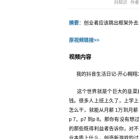
抖知识
作者
摘要
：创业者应该跳出框架外去
原视频链接>>
视频内容
我的抖音生活日记-开心翱翔之
这个世界就是个巨大的韭菜盘
钱。很多人上班上久了，上学上
怎么干，就能从月薪 1万到月薪 
p 7，p7 到p 8。那你有
的那些既得利益者告诉你，对不
业本质上什么，创造新游戏的过