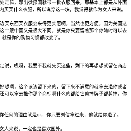
处走嘛，那出微探国就带一批衣服回来，那基本上都是从外面
内买买什么衣服，所以说穿这一块，我觉得就作为女人来说。
边买东西买衣服会来得更实惠啊，当然也更方便，因为美国这
这个跟中国又是很大不同，就是你只要留着那个你随时可以去
式下，就是你的购物习惯都改变了。
定说，哎呀，我要不我就先买这些，剩下的再想想就留在商店
好想啊，这个该该留下来的，留下来不满意的就拿去退你或者
还可以拿去推你那个商标啊什么的都给它剪掉牌子都剪掉，你
你任何的理由就是ok，你只要刘信拿过来，他就给你退了。
女人来说，一定也是喜欢国外。