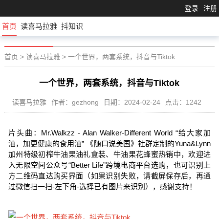
登录
注册
首页
读喜马拉雅
抖知识
首页
>
读喜马拉雅
>
一个世界，两套系统，抖音与Tiktok
一个世界，两套系统，抖音与Tiktok
读喜马拉雅
作者：gezhong
日期：2024-02-24
点击：1242
片头曲：Mr.Walkzz - Alan Walker-Different World “给大家加
油，加更健康的食用油” 《随口说美国》社群定制的Yuna&Lynn
加州特级初榨牛油果油礼盒装、牛油果花蜂蜜热销中，欢迎进
入无限空间公众号“Better Life”跨境电商平台选购，也可识别上
方二维码直达购买界面（如果识别失败，请截屏保存后，再通
过微信扫一扫-左下角-选择已有图片来识别），感谢支持！