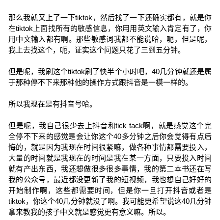
那么我就又上了一下tiktok，然后找了一下还确实都有，就是你
在tiktok上面找所有的敏感信息，你用用英文输入肯定有了，你
用中文输入都有啊。那些敏感词我都不能说哈，呃，但是呢，
我上去找这个，呃，证实这个问题只花了三到五分钟。
但是呢，我刷这个tiktok刷了快半个小时吧，40几分钟就还是属
于那种停不下来那种他的操作方式跟抖音是一模一样的。
所以我现在是有抖音号哈。
但是呢，我自己很少去上抖音和tick tack啊，就是感觉这个完
全停不下来的感觉是会让你这个40多分钟之后你会觉得有点后
悔的，就是因为我现在时间很紧嘛，做各种事情都需要投入，
大量的时间就是我现在的时间是我在某一方面，只要投入时间
就有产出东西，我还想做很多很多事情，我的第二本书还在写
我的公众号，最近都没更新了我的短视频，我也想自己好好的
开始制作啊，这些都需要时间，但是你一旦打开抖音或者是
tiktok，你这个40几分钟就没了啊。我可能更希望说这40几分钟
拿来教我的孩子中文就是感觉更有意义嘛。所以。