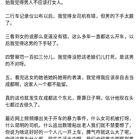
始我觉得男人不应该打女人。
二行车记录仪公布以后，我觉得女司机有错，但男的下手太狠
了。
三看到女的说那么变道没有错，这么多年一直都这么开车，以
后我觉得这男的下手轻了。
四警察罚一百扣三分儿，我觉得没把这老娘们儿打死，是这男
的不对呀。
五，看完这女的她爸她妈她哥的表演，我觉得我应该亲自去当
成都啊，这家人一个都不能留。
真的这也就发生在成都这个东北，算算日子啊，估计他现在头
七都过去很久了。
最近网上频频爆出关于开车的暴力事件，什么女司机被打呀，
什么昆明的司机，什么追出数理粘丝老人我们就不禁要想了，
你说为啥这好好的一个人儿一开上车，脾气咋就这么大了呢，
你说这是为什么呢，现实生活当中啊，我们也经常会观察到类