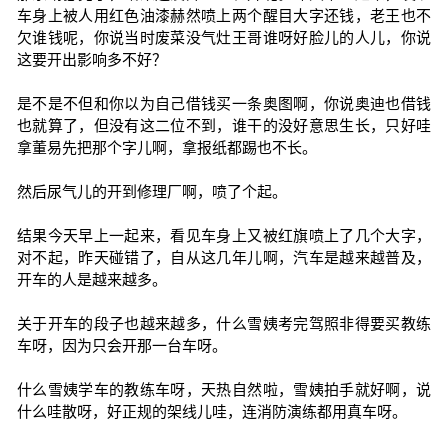
车身上被人用红色油漆赫然喷上两个醒目大字还钱，老王也不
欠谁钱呢，你说当时废菜没气灶王哥谁呀好脸儿的人儿，你说
这要开出影响多不好？
是不是不但和你以为自己借钱买一条奥图啊，你说奥迪也借钱
也就算了，但没有这二位不到，谁干的没好意思生长，只好哇
拿董易先把那个字儿啊，拿报纸都踢也不长。
然后尿气儿的开到修理厂啊，喷了个起。
结果今天早上一起来，看见车身上又被红旗喷上了几个大字，
对不起，昨天碰错了，自从这几年儿啊，汽车是越来越普及，
开车的人是越来越多。
关于开车的段子也越来越多，什么雪姨考完驾照非得要买教练
车呀，因为只会开那一台车呀。
什么雪姨学车的教练车呀，天热自然啦，雪姨拍手就好啊，说
什么哇散呀，好正规的架线儿哇，连消防演练都用真车呀。