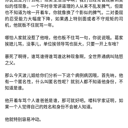
似的怪现象。一个平时非常讲道理的人从来不乱发脾气，但是
也不知道为啥一开着车，你就像换了个影似的脾气。二对委屈
的忍受能力大幅度下降，如果遇上特别面或者不守规矩的司
机，他就板不住就骂一年。
哪怕人家就没惹了他啥，他也板不住骂一句，你说说哦。葛家
挨媳儿骂，没事儿，单位挨领导骂也挺大，只要一开上车啥？
暴死了啊得，谁骂谁得谁骂谁这种现象啊，全世界通病叫陆怒
之父。
那么今天波儿姐给你们分析一下这个病例病因哦，首先呐，他
有一个匿名性，什么叫匿名性呢？就别人都不知道他身份，不
知道是谁。
他开着车骂个人谁爸爸是谁，那可就好吧。喽科学家证明，如
果一个人觉得自己的姓名和身份不会被人知道。
他就特别容易冲动。