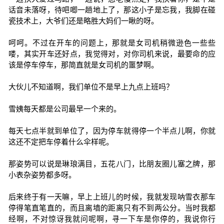
话音未落呀，待吧唧一趟地上了，那这小子是忘我，我脚在碰
瓷技术上，大爷们还是略胜大妈们一瞅的呀。
呵呵。不过在开车的问题上，那就是女司机稍微逊色一些些
喽，其实开车还好点，我觉得对，对你司机来说，最要命的应
该是停车停车，那简直就是女司机的噩梦啊。
大伙儿不知道啊，我们单位不是早上九点上班吗？
雪姨每天都是公司最早一个来的。
每天七点半就到单位了，因为停车就得停一个半点儿啊，你就
这还不定把车停着什么伞样呢。
那姿势可以说是琳琅满目，五花八门，比朋友圈儿塞之牌，那
小表杂姿势都多呀。
后来终于有一天嘛，早上上班儿的时候，我就发现呐雪衣那车
停得笔直笔直的，而且离墙的距离只有不到两公分。当时我都
经啊，不对惊讶我就问呢啊，寻一下车是你停的，我说你行