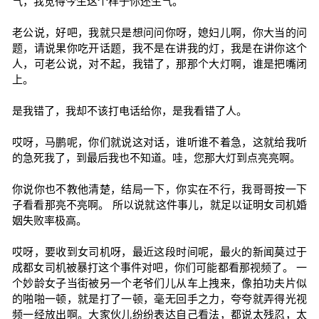
气，我觉得今生这个样子你还生气。
老公说，好吧，我就只是想问问你呀，媳妇儿啊，你大当的问
题，请说果你吃开话题，我不是在讲我的灯，我是在讲你这个
人，可老公说，对不起，我错了，那那个大灯啊，谁是把嘴闭
上。
是我错了，我却不该打电话给你，是我看错了人。
哎呀，马鹏呢，你们就说这对话，谁听谁不着急，这就给我听
的急死我了，到最后我也不知道。哇，您那大灯到点亮亮啊。
你说你也不教他清楚，结局一下，你实在不行，我哥哥按一下
子看看那亮不亮啊。 所以说就这件事儿，就足以证明女司机婚
姻失败率极高。
哎呀，要收到女司机呀，最近这段时间呢，最火的新闻莫过于
成都女司机被暴打这个事件对吧，你们可能都看那视频了。 一
个妙龄女子当街被另一个老爷们儿从车上拽来，像拍功夫片似
的啪啪一顿，就是打了一顿，毫无回手之力，夸夸就弄得光视
频一经放出啊。大家伙儿纷纷表达自己看法，都说太残忍，太