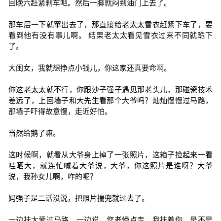
回晚六赶紧刹车吧。然后一脚就闷到油门上去了。
那车层一下就窜出去了，那直接给老太太雪衣赶紧下车了，要
看到他有没有事儿啊。 结果老太太看见雪衣过来不同就跪下
了。
大闺女，我就想挣点小钱儿，你这家还真要命啊。
你这老太太就不行，你跟沙子强子遇见那老头儿，那碰瓷技术
差远了，上回墙子和大先生看那个大爷吗？灿灿慢慢过马路，
那墙子吓得故意慢，走近好怕。
当然给鹅了嘛。
这时候啊，就看从大爷身上掉了一张照片，这箱子捡起来一看
哇晒大，就连忙喊着大爷说，大爷，你这照片是谁呀？大爷
说，我孙女儿啊，咋的呢？
妈强子是二话没说，把照片揣兜就过去了。
一边扶大爱过马路，一边说，您老慢点走，我扶着你，是不是