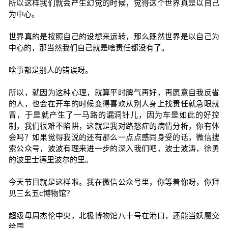
所以这样我们就会产生幻觉的时候，觉得这个世界真是以自己
为中心。
世界真的是按照自己的设想来运转，那么既然世界是以自己为
中心的，那当然我们自己就是啥责任都没有了。
啥事都是别人的错误呀。
所以，就因为这种心理，就算平时脾气再好，再愿意自我反省
的人，也会在开车的时候变得喜欢从别人身上找责任就急眼就
冒，于是就产生了一马路的漏洞针儿，因为车是如此的好控
制，我们很难不陷阱，这就是我对路怒症的病情分析，你有体
会吗？如果觉得我说的还有那么一点点感同身受的话，微信搜
索公众号，波波有理来进一步的深入我们吧，波士波涛，徐勇
的波里士德里波尔的里。
今天节目就是这样啦。我在微信公众号里，你等着你呀，你拜
见三幺五c博物馆？
超级母周杰伦中央，北极博物馆八十号在港口，还能当妖魔交
给国。