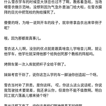
什么雪衣学车的时候亚大饼总也过不了啊，教练着急啦，当场
喂雪衣做示范呐，没想到因为气急外患油门给大啦，在雪衣膜
拜的目光中把驾校的狗给撞死了。
傻傻的呀，为啥一说到开车的段子，就非得拿血衣出来举例子
呢？
哦，因为那都是真事儿。
雪衣这人儿啊，没别的优点就是跟真啥音儿学啥音儿啊，就让
他学车，他学社就深得他那个给狗创死那个教练的阵船吗。
烤倒车第一次入库就把杆子全给干倒了。
妹妹考官干劲了，说你这怎么学的车一脚油你创造起一个呀。
雪衣当时补了异类，是你这样。 哎，你这么这么说话呢，你说
我驾驶技术要是差，我还承认你，但是你不能不值数啊。明白
同工就六落盖儿哪来骑个呀？
靠光汗都下来了，说你这老娘们眼神是真不好使啊。