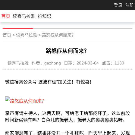
登录
注册
首页
读喜马拉雅
抖知识
首页
>
读喜马拉雅
>
路怒症从何而来？
路怒症从何而来？
读喜马拉雅
作者：gezhong
日期：2024-03-04
点击：1139
微信搜索公众号“波波有理”加关注！有惊喜！
掌声有请主持人，这两天啊，可给老王给郁闷坏了，这么前段
时间新买辆车吗？白色儿的挺老大，挺老大的奥奥奥奥拓呀。
那家嘚瑟完了，结果还没开一个礼拜呢。昨天早上起来，发现