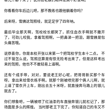
你看看你车后边儿吧，那不教练也跟他躺着你吗？
后来呀，雪姨这驾照哇，就足足学了四年呐。
最后毕业那天啊，驾校校长都哭了，抓住血衣手啊就不撒开
了，可劲儿咬我，拿着驾照啊，一把鼻涕一把泪，跟雪姨是包
头痛苦哦。
说恭喜你，你是本校开张以来第一个把驾校学生本十二点。 不
过不管怎么说，驾照总算是有惊无险考出来了，但是这样考出
来的驾照，他也不不敢轻易上道啊。
还有个成手带，对对，要说老王好心呢，把哥哥新买那个车
呀，拿出来给雪衣练手啊。就那个刚被喷完那个俩人儿啊，就
上道了雪衣开上车，刚出去五十米呀，就直接奔马路上的银儿
就去了。
你们想象吧，一辆被喷了红油漆的车直接奔银儿就杠记了，那
场面是多么的辉煌。 当时那老王下完了，你知道自己的车又不