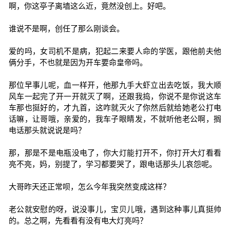
啊，你这亭子离墙这么近，竟然没创上。好吧。
谁说不是啊，创任了那么刚谈会。
爱的吗，女司机不是病，犯起二来要人命的学医，跟他前夫他
俩分手，不也就是因为开车要命皇帝吗。
那位早事儿呢，血一样开，他那九手大虾立出去吃饭，我大顺
风车一起完了开一开就灭了啊，还跟我捣，你说不是你说这车
车那也挺好的，才九首，这咋就灭火了你然后就给她老公打电
话嘛，让哥哦，亲爱的，我车子眼睛发，不就听他老公啊，搁
电话那头就说说是吗？
那，那是不是电瓶没电了，你大灯能打开不，你打开大灯看看
亮不亮，妈，别提了，学习都要哭了，跟电话那头儿哀怨呢。
大哥昨天还正常呗，怎么今年我突然变成这样？
老公就安慰的呀，说没事儿，宝贝儿哦，遇到这种事儿真挺帅
的。总之啊，先看看有没有电大灯亮吗？