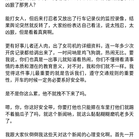
凶狠了那男人？
能打女人，但后来打忍者又放出了行车记录仪的监控录像，结
果舆论突然就反转了，大家纷纷表达自己看法，说太残忍，太
凶狠，但是看着真爽啊。
更有好事儿者还人肉，出了女司机的详细资料，连一年多少次
开房记录都给调出来了，一时间呐是鸡飞狗跳，热闹无比。要
我说，你们也真是一出事儿就知道看热闹，你们不懂得看清事
情的本质和潜在的教育意义，对不对，我和你们就不一样。我
觉得这件事儿最重要的就是告诉我们，遵守交通规则的重要
性，开车的时候一定务必要系好安全带。
是不是你这么累，他不就拽不下来了吗。
嗯，你，你这好安全带，你要打他也只能摁在车里打他们就踢
不着脑瓜子了吗，就这个新闻呐，就这么黏黏糊糊磨叽老多天
了。
我跟大家伙倒倒我这些天对这个新闻的心理变化啊。首先一开