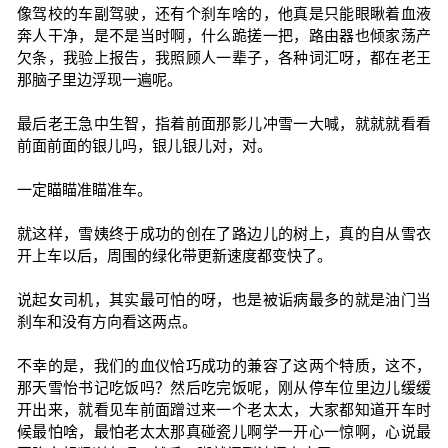
像驾校的车副驾驶，还有个刹车啥的，他真是只能眼瞅着血液
奔人干净，是不是当时啊，什么跪搓一把，路由器也倾家荡产
欠条，我验上报告，我照顾人一辈子，各种词汇呀，都在老王
那脑子里边浮现一遍呢。
最后老王急中生智，指着前面那影儿冲雪一大喊，就就就看看
前面前面的银儿吗，银儿银儿对，对。
一定瞄瞄准瞄准车。
就这样，雪姨终于成功的创在了路边儿的树上，真的自从雪衣
开上车以后，周围的绿化带更新速度都变快了。
说起女司机，其实最可怕的呀，也是被诟病最多的就是油门当
刹车和没有方向看这两点。
不幸的是，我们的血仪恰巧成功的兼容了这两个特质，这不，
那天雪怡书记吃饭吗？然后吃完饭呢，刚从停车位里边儿缓缓
开出来，就看见车前面蹭过来一个老太太，大家都知道开车时
候最怕啥，最怕老太太那真碰瓷儿啊学一开心一惊啊，心说最