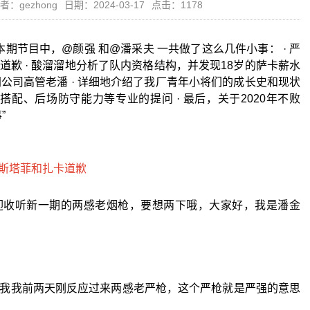
者：gezhong
日期：2024-03-17
点击：1178
本期节目中，@颜强 和@潘采夫 一共做了这么几件小事： · 严
歉 · 酸溜溜地分析了队内资格结构，并发现18岁的萨卡薪水
公司高管老潘 · 详细地介绍了我厂青年小将们的成长史和现状
搭配、后场防守能力等专业的提问 · 最后，关于2020年不败
”
迎收听新一期的两感老烟枪，要想两下哦，大家好，我是潘金
我我前两天刚反应过来两感老严枪，这个严枪就是严强的意思