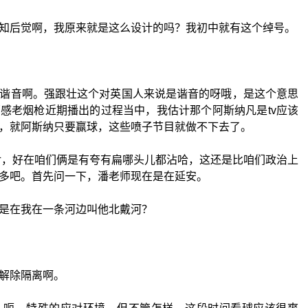
知后觉啊，我原来就是这么设计的吗？我初中就有这个绰号。
谐音啊。强跟壮这个对英国人来说是谐音的呀哦，是这个意思
感老烟枪近期播出的过程当中，我估计那个阿斯纳凡是tv应该
，就阿斯纳只要赢球，这些喷子节目就做不下去了。
对，好在咱们俩是有夸有扁哪头儿都沾哈，这还是比咱们政治上
多吧。首先问一下，潘老师现在是在延安。
是在我在一条河边叫他北戴河？
解除隔离啊。