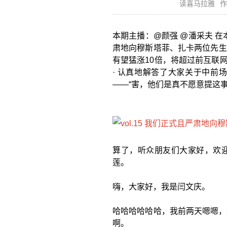
读喜马拉雅
作
本期主播：@颜强 @潘采夫 在
肃地向穆斯塔菲、扎卡两位先生道
有望猛涨10倍，将超过前互联网
· 认真地解答了大家关于中前场
——“害，他们是真不愿意提这事
算了，听众朋友们大家好，欢
莲。
嗨，大家好，我是闫文庆。
哈哈哈哈哈哈，我前两天嗯嗯，
啊。