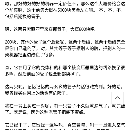
嗯，那好的好的好的机器一定价值不，那么这个大概价格会这
个前集啊，这个前集大概在5000块美金左右吧。 不，不，不，
包括后期换的管子。
嗯，这两只索菲亚里来穿那管子，大概800块吧。
200块，其他的管子这个后级呢，这两个后级，这两个后级完全
是你自己造的了，对，其实等于等于摆别人的牌，把别人的一
架机器把里边改造了很多。
直，它在用了它的壳体和的和那个核变压器里边的线路换了很
多啊，然后前面的管子也全部都换掉了。
这两只呃，记忆记忆的两幺幺的管子的话很难找到。好的哈，
我曾经买在网上的话也有危险了。
我在一背上买过一对呢，有一只管子不久就就漏气了，就完蛋
了。就是说，因为这种老管子把底下蜜蜂。
它已经干了，它蜜蜂一这种呃，真空管嘛，叫一一旦进入空气