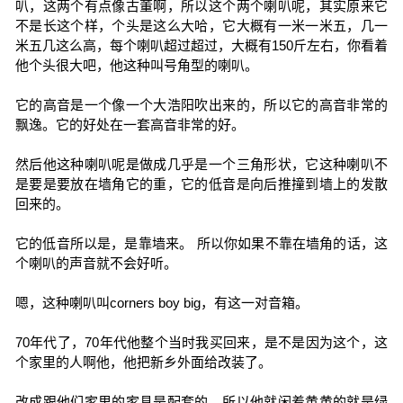
叭，这两个有点像古董啊，所以这个两个喇叭呢，其实原来它
不是长这个样，个头是这么大哈，它大概有一米一米五，几一
米五几这么高，每个喇叭超过超过，大概有150斤左右，你看着
他个头很大吧，他这种叫号角型的喇叭。
它的高音是一个像一个大浩阳吹出来的，所以它的高音非常的
飘逸。它的好处在一套高音非常的好。
然后他这种喇叭呢是做成几乎是一个三角形状，它这种喇叭不
是要是要放在墙角它的重，它的低音是向后推撞到墙上的发散
回来的。
它的低音所以是，是靠墙来。 所以你如果不靠在墙角的话，这
个喇叭的声音就不会好听。
嗯，这种喇叭叫corners boy big，有这一对音箱。
70年代了，70年代他整个当时我买回来，是不是因为这个，这
个家里的人啊他，他把新乡外面给改装了。
改成跟他们家里的家具是配套的，所以他就闲着黄黄的就是绿