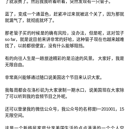
了就浪费了。然后我我听着听着，突然发现有一只管子。
蓝了，变成一个通蓝色，赶紧冲过来就被这个关了，因为那就
就漏气了，就彻底就坏了。
那老管子买的时候是的确有风险，没办法，但是呢，这对馆子
so far，就是说目前来讲非常的好哈，这种管子现在也越来越难
找了，以前都很便宜，没有什么能够阻挡。
有的向往人生是一趟旅途精彩的是沿途的风景。 大家好，我是
无限自由。
非常高兴能够通过随口说美国这个节目来认识大家。
我每周都会在洛杉矶为大家录制一期水口，说美国现在大家除
了可以听到我的音频节目之外呢。
还可以登录我的微信公众号，我公众号的名称是l一201001，15
无限空间。
这是一个新移民家庭分享美国生活的点点滴滴的一个个人空