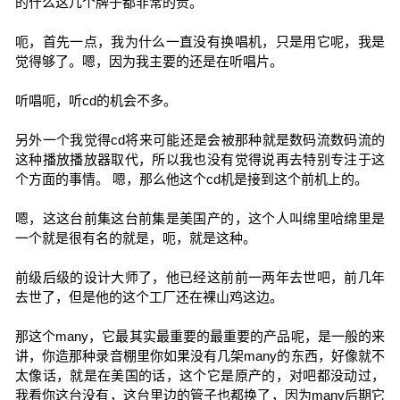
的什么这几个牌子都非常的贵。
呃，首先一点，我为什么一直没有换唱机，只是用它呢，我是
觉得够了。嗯，因为我主要的还是在听唱片。
听唱呃，听cd的机会不多。
另外一个我觉得cd将来可能还是会被那种就是数码流数码流的
这种播放播放器取代，所以我也没有觉得说再去特别专注于这
个方面的事情。 嗯，那么他这个cd机是接到这个前机上的。
嗯，这这台前集这台前集是美国产的，这个人叫绵里哈绵里是
一个就是很有名的就是，呃，就是这种。
前级后级的设计大师了，他已经这前前一两年去世吧，前几年
去世了，但是他的这个工厂还在裸山鸡这边。
那这个many，它最其实最重要的最重要的产品呢，是一般的来
讲，你造那种录音棚里你如果没有几架many的东西，好像就不
太像话，就是在美国的话，这个它是原产的，对吧都没动过，
我看你这台没有，这台里边的管子也都换了，因为many后期它