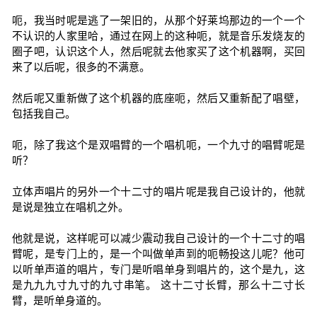
呃，我当时呢是逃了一架旧的，从那个好莱坞那边的一个一个
不认识的人家里哈，通过在网上的这种呃，就是音乐发烧友的
圈子吧，认识这个人，然后呢就去他家买了这个机器啊，买回
来了以后呢，很多的不满意。
然后呢又重新做了这个机器的底座呃，然后又重新配了唱壁，
包括我自己。
呃，除了我这个是双唱臂的一个唱机呃，一个九寸的唱臂呢是
听？
立体声唱片的另外一个十二寸的唱片呢是我自己设计的，他就
是说是独立在唱机之外。
他就是说，这样呢可以减少震动我自己设计的一个十二寸的唱
臂呢，是专门上的，是一个叫做单声到的呃畅投这儿呢？他可
以听单声道的唱片，专门是听唱单身到唱片的，这个是九，这
是九九九寸九寸的九寸串笔。 这十二寸长臂，那么十二寸长
臂，是听单身道的。