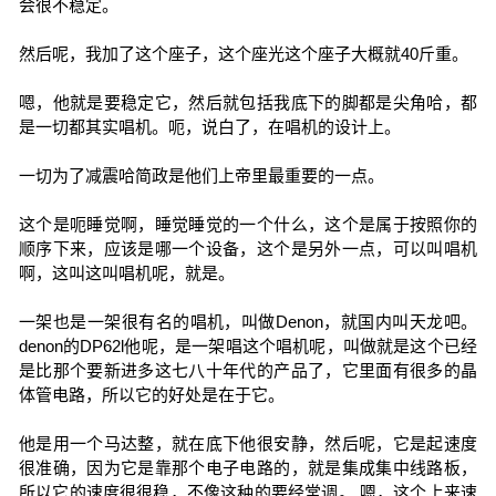
会很不稳定。
然后呢，我加了这个座子，这个座光这个座子大概就40斤重。
嗯，他就是要稳定它，然后就包括我底下的脚都是尖角哈，都
是一切都其实唱机。呃，说白了，在唱机的设计上。
一切为了减震哈简政是他们上帝里最重要的一点。
这个是呃睡觉啊，睡觉睡觉的一个什么，这个是属于按照你的
顺序下来，应该是哪一个设备，这个是另外一点，可以叫唱机
啊，这叫这叫唱机呢，就是。
一架也是一架很有名的唱机，叫做Denon，就国内叫天龙吧。
denon的DP62l他呢，是一架唱这个唱机呢，叫做就是这个已经
是比那个要新进多这七八十年代的产品了，它里面有很多的晶
体管电路，所以它的好处是在于它。
他是用一个马达整，就在底下他很安静，然后呢，它是起速度
很准确，因为它是靠那个电子电路的，就是集成集中线路板，
所以它的速度很很稳，不像这种的要经常调。 嗯，这个上来速