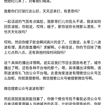
他媳妇儿来了，对着我们喊道。
我看你们打球打这么好，天天还来打，有意思吗？
一起话说的气氛有点尴尬，我那哥们儿也低头不语，我该如何
回答波姐，你就说，哎呀，嫂子，那你说你长得那么漂亮，不
也天天化妆吗？
哎哟。然后你嫂子就会瞬间高兴的走了。 红旗说，幺零三八波
波有理，真的是直播吗？求解啊。小易佳说，你的节目除了晚
上七点到八点，还有其他时段时间段吗？
这个具体的播出详情啊。说实话我们节目全国各地老了，城市
播出了啊，还有各种平台啥的那个。嗯，具体播出详情啊，请
到波波有礼飞信公众平台哦。去查询家波波有理微信公众号怎
么加呢，你就是搜索呀。微信搜索公众号被搜索微信号啊。
微信搜索公众号波波有理？
然后就就就能就能找着了，你做个微信号找不着就必须公众号
在电话框里面输入当地城市的名字，比如说你是铁岭的，你就