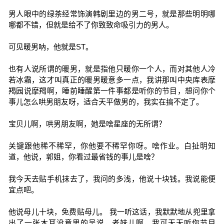
男人眼中的绿茶经常饰演韩剧里边的男二号，就是那些明明哪
哪都不错，但就是给不了你致致命吸引力的男人。
可见暖男呐，他就是ST。
也有人说所谓的暖男，就是指他只暖你一个人，而对其他人冷
若冰霜，这才叫真正的暖男暖意多一点，我讲那叫中央库表摩
羯园说摩羯啊，睡前睡醒第一件事都是听你的节目，想问你个
事儿怎么哄男朋友呀，适合天平做男的，我实在搞不定了。
宝贝儿啊，哄男朋友啊，她是啥星座的无所谓？
关键跟他稀不稀罕，你他要不稀罕你呀。啥作业。白扯明知
道，他说，郭姐，你看过最省钱的事儿是啥？
我今天去贴手机抹去了，我问的多浅，他说十块钱。我说能便
宜点吧。
他说母儿十块，免费贴母儿。 我一听这话，我默默地从兜里拿
出了一张木耳没意思的吴说，老妹儿啊，我可天天听你节目