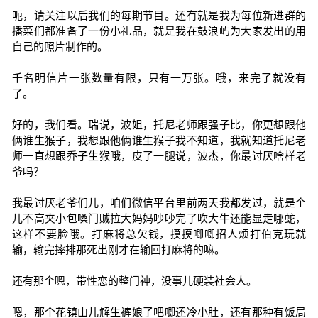
呃，请关注以后我们的每期节目。还有就是我为每位新进群的
播菜们都准备了一份小礼品，就是我在鼓浪屿为大家发出的用
自己的照片制作的。
千名明信片一张数量有限，只有一万张。哦，来完了就没有
了。
好的，我们看。瑞说，波姐，托尼老师跟强子比，你更想跟他
俩谁生猴子，我想跟他俩谁生猴子我不知道，我就知道托尼老
师一直想跟乔子生猴哦，皮了一腿说，波杰，你最讨厌啥样老
爷吗？
我最讨厌老爷们儿，咱们微信平台里前两天我都发过，就是个
儿不高夹小包嗓门贼拉大妈妈吵吵完了吹大牛还能显走哪蛇，
这样不要脸哦。打麻将总欠钱，摸摸唧唧招人烦打伯克玩就
输，输完摔排那死出刚才在输回打麻将的嘛。
还有那个嗯，带性恋的整门神，没事儿硬装社会人。
嗯，那个花镇山儿解生裤娘了吧唧还冷小肚，还有那种有饭局