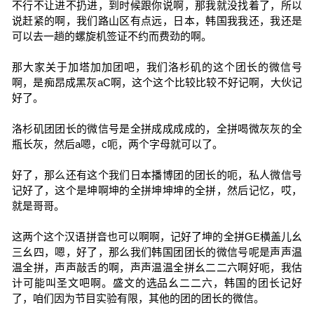
不行不让进不扔进，到时候跟你说啊，那我就没找着了，所以
说赶紧的啊，我们路山区有点远，日本，韩国我我还，我还是
可以去一趟的螺旋机签证不约而费劲的啊。
那大家关于加塔加加团吧，我们洛杉矶的这个团长的微信号
啊，是痴昂成黑灰aC啊，这个这个比较比较不好记啊，大伙记
好了。
洛杉矶团团长的微信号是全拼成成成成的，全拼喝微灰灰的全
瓶长灰，然后a嗯，c呃，两个字母就可以了。
好了，那么还有这个我们日本播博团的团长的呃，私人微信号
记好了，这个是坤啊坤的全拼坤坤坤的全拼，然后记忆，哎，
就是哥哥。
这两个这个汉语拼音也可以啊啊，记好了坤的全拼GE横盖儿幺
三幺四，嗯，好了，那么我们韩国团团长的微信号呢是声声温
温全拼，声声敲舌的啊，声声温温全拼幺二二六啊好呃，我估
计可能叫圣文吧啊。盛文的选品幺二二六，韩国的团长记好
了，咱们因为节目实验有限，其他的团的团长的微信。