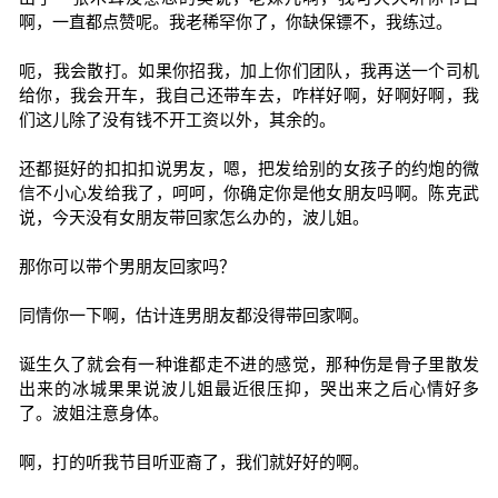
啊，一直都点赞呢。我老稀罕你了，你缺保镖不，我练过。
呃，我会散打。如果你招我，加上你们团队，我再送一个司机
给你，我会开车，我自己还带车去，咋样好啊，好啊好啊，我
们这儿除了没有钱不开工资以外，其余的。
还都挺好的扣扣扣说男友，嗯，把发给别的女孩子的约炮的微
信不小心发给我了，呵呵，你确定你是他女朋友吗啊。陈克武
说，今天没有女朋友带回家怎么办的，波儿姐。
那你可以带个男朋友回家吗？
同情你一下啊，估计连男朋友都没得带回家啊。
诞生久了就会有一种谁都走不进的感觉，那种伤是骨子里散发
出来的冰城果果说波儿姐最近很压抑，哭出来之后心情好多
了。波姐注意身体。
啊，打的听我节目听亚裔了，我们就好好的啊。