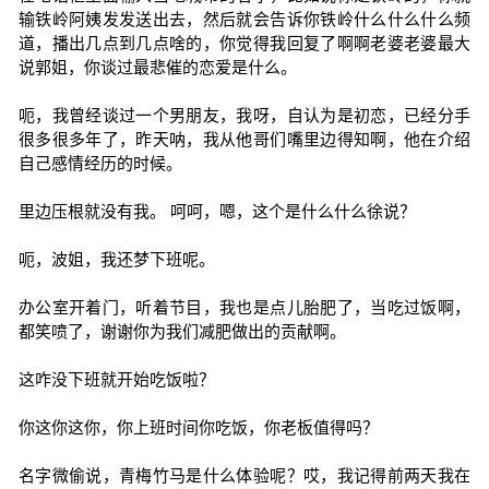
输铁岭阿姨发发送出去，然后就会告诉你铁岭什么什么什么频
道，播出几点到几点啥的，你觉得我回复了啊啊老婆老婆最大
说郭姐，你谈过最悲催的恋爱是什么。
呃，我曾经谈过一个男朋友，我呀，自认为是初恋，已经分手
很多很多年了，昨天呐，我从他哥们嘴里边得知啊，他在介绍
自己感情经历的时候。
里边压根就没有我。 呵呵，嗯，这个是什么什么徐说？
呃，波姐，我还梦下班呢。
办公室开着门，听着节目，我也是点儿胎肥了，当吃过饭啊，
都笑喷了，谢谢你为我们减肥做出的贡献啊。
这咋没下班就开始吃饭啦？
你这你这你，你上班时间你吃饭，你老板值得吗？
名字微偷说，青梅竹马是什么体验呢？哎，我记得前两天我在