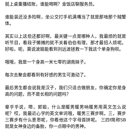
就上桌重播结账，谁能喝啊？金饭店聊服务员。
谁能装还没多险啊，坐公交打手机满嘴当了就是那啥那个贼蟹
体。
其实以上这些还都好啊，最关键一点是哪种人，我最烦的就是
听节目，看段子懒摊的就不关着伯伯有理，那才最招人烦呢。
好啦，呃，莫说波姐能看到刘远波拯救一下我这个单身狗呗。
哦哦，我是一个身高一米七零的湖南妹子。
每次去聚会都看到有好感的男生可激动了。
最后男生都会说我是汉子，我们只适合做朋友，你确定你是身
高的问题，而不是长相的问题吗？
晕乎乎说，嗯，郭姐，什么是暖男暖男呐暖男用英文怎么说
呢？哎，我最近心学的英文单词哦，暖男三赛步啊。三，赛步
三赛步有什么意思呢，你看他这个字母首拼呢。 三四f简称SB
就是女神身边的备胎，你一点眼中的男神。