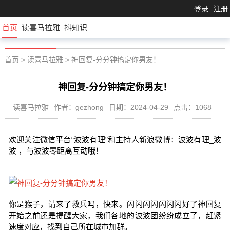
登录
注册
首页
读喜马拉雅
抖知识
首页
>
读喜马拉雅
>
神回复-分分钟搞定你男友！
神回复-分分钟搞定你男友！
读喜马拉雅
作者：gezhong
日期：2024-04-29
点击：1068
欢迎关注微信平台“波波有理”和主持人新浪微博：波波有理_波
波 ，与波波零距离互动哦！
你是猴子，请来了救兵吗，快来。闪闪闪闪闪闪闪好了神回复
开始之前还是提醒大家，我们各地的波波团纷纷成立了，赶紧
速度对应，找到自己所在城市加群。