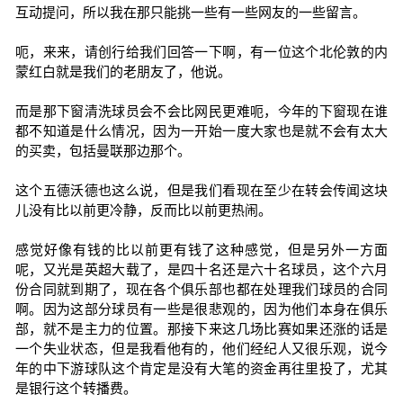
互动提问，所以我在那只能挑一些有一些网友的一些留言。
呃，来来，请创行给我们回答一下啊，有一位这个北伦敦的内
蒙红白就是我们的老朋友了，他说。
而是那下窗清洗球员会不会比网民更难呃，今年的下窗现在谁
都不知道是什么情况，因为一开始一度大家也是就不会有太大
的买卖，包括曼联那边那个。
这个五德沃德也这么说，但是我们看现在至少在转会传闻这块
儿没有比以前更冷静，反而比以前更热闹。
感觉好像有钱的比以前更有钱了这种感觉，但是另外一方面
呢，又光是英超大载了，是四十名还是六十名球员，这个六月
份合同就到期了，现在各个俱乐部也都在处理我们球员的合同
啊。因为这部分球员有一些是很悲观的，因为他们本身在俱乐
部，就不是主力的位置。那接下来这几场比赛如果还涨的话是
一个失业状态，但是我看他有的，他们经纪人又很乐观，说今
年的中下游球队这个肯定是没有大笔的资金再往里投了，尤其
是银行这个转播费。