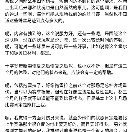
系统之间那么字如何切换，短期内达不到它的这个要求，在场
上出现后来那种状况也是自然而然的事儿。这可能啊，是我们
的透过一些啊，媒体可能从现场找到的蛛丝马迹，当然也不知
道这些蛛丝马迹到底有多大的。
呃，内容有独到的，这个说服力好，还有一些呢，是围绕这个
球队啊。现在的状况就是说，嗯，这一次比较长时间的停顿，
呃，可能对一些球员来说可能是一些好事，比如说像这个霍尔
丁和呃贝拉林啊，都是。
十字韧带断裂恢复之后恢复之后呢，也小双不断，但是有这三
个月的休整，对他们的状态来说，应该会有一定的帮助。
呃，包括拖雷拉了，好像拖雷拉之前这个对那场足总杯客场重
伤，当时以为赛季报废，但现在好像应该是回复性量吧，都三
个月的样子就不知道能不能到比赛状态，但是基本上这十几场
比赛肯定是能打上我。
呃，我觉得一方面对伤员来说，就至少他们的状态肯定是要比
上半赛季那个很仓促的付出要更好的，而且要好得多。 另外就
是刚才提到的配配，我觉得对他来说也是一个很大的机会，因