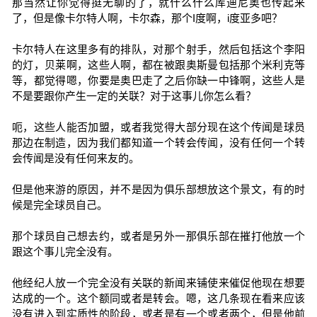
那当然让你觉得挺无聊的了，就什么什么库迪尼奥也传起来
了，但是像卡尔特人啊，卡尔森，那个I度啊，i度亚多吧？
卡尔特人在这里多有的排队，对那个射手，然后包括这个李阳
的灯，贝莱啊，这些人啊，都在被跟奥斯曼包括那个米利克等
等，都觉得嗯，你要是奥巴走了之后你缺一中锋啊，这些人是
不是要跟你产生一定的关联？对于这事儿你怎么看？
呃，这些人能否加盟，或者我觉得大部分现在这个传闻是球员
那边在制造，因为我们都知道一个转会传闻，没有任何一个转
会传闻是没有任何来友的。
但是他来游的原因，并不是因为俱乐部想放这个景文，有的时
候是完全球员自己。
那个球员自己想去约，或者是另外一那俱乐部在摧打他放一个
跟这个事儿完全没有。
他经纪人放一个完全没有关联的新闻来铺使来催促他现在想要
达成的一个。这个额同或者是转会。嗯，这几条现在看来应该
没有进入到实质性的阶段，或者是有一个或者两个，但是他前