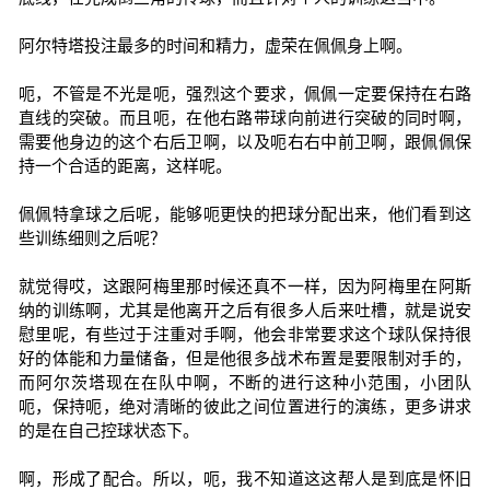
阿尔特塔投注最多的时间和精力，虚荣在佩佩身上啊。
呃，不管是不光是呃，强烈这个要求，佩佩一定要保持在右路
直线的突破。而且呃，在他右路带球向前进行突破的同时啊，
需要他身边的这个右后卫啊，以及呃右右中前卫啊，跟佩佩保
持一个合适的距离，这样呢。
佩佩特拿球之后呢，能够呃更快的把球分配出来，他们看到这
些训练细则之后呢？
就觉得哎，这跟阿梅里那时候还真不一样，因为阿梅里在阿斯
纳的训练啊，尤其是他离开之后有很多人后来吐槽，就是说安
慰里呢，有些过于注重对手啊，他会非常要求这个球队保持很
好的体能和力量储备，但是他很多战术布置是要限制对手的，
而阿尔茨塔现在在队中啊，不断的进行这种小范围，小团队
呃，保持呃，绝对清晰的彼此之间位置进行的演练，更多讲求
的是在自己控球状态下。
啊，形成了配合。所以，呃，我不知道这这帮人是到底是怀旧