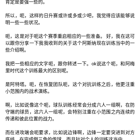
肯定是要强一些的。
所以，呃，这样的日升赛或许或多或少吧，我觉得应该能够说
明一些一些状况。
呃，这是对于呃这个赛季重启相应的一些准备。 好，我在这可
以跟你分享一下我我收到的关于这个阿斯纳现在训练当中的一
些介绍啊。
我把一些相应的文字呃，跟你转述一下。ok说这个呃，和阿梅
里时代这个训练最大的区别呢。
是阿特塔。呃，在恢复团队呃，这个对抗训练之后，他更注重
小范围内的战术演练。
啊，比如说像这个呃，球队训练经常会分成六人一组啊，在防
守端的球员，这六人一组呢，会特别注重在小范围之内连续的
传递和彼此位置的战力。
而在进攻端会呃要求，比如说边锋啊，边锋一定要突进到对方
底线，在完成倒三角的传球，而且针对个人的训练这当中。