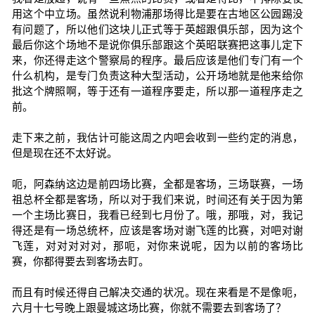
用这个中立场。虽然说利物浦那场得比是要在古地区公园踢没
有问题了，所以他们这块儿正式等于英超跟俱乐部，因为这个
最后你这个场地不是说你俱乐部跟这个英昭联赛把这事儿定下
来，你还得走这个警察局的程序。最后应该是他们专门有一个
什么机构，是专门负责这种大型活动，公开场地就是他来给你
批这个牌照啊，等于还有一道程序要走，所以那一道程序走之
前。
走下来之前，我估计可能这周之内吧会收到一些约定的消息，
但是现在还不太好说。
呃，阿森纳这边是前四场比赛，全都是客场，三场联赛，一场
祖总杯全都是客场，所以对于我们来说，时间还有关于因为第
一个主场比赛日，我看已经到七月份了。哦，那哦，对，我记
得还是有一场总统杯，应该是客场对谢飞莲的比赛，对吧对谢
飞莲，对对对对对，那呃，对你来说呢，因为以前的客场比
赛，你都得要去到客场去盯。
而且有时候还得自己解决交通的状况。现在来看是不是像呃，
六月十七号晚上跟曼城这场比赛，你就不需要去到客场了？