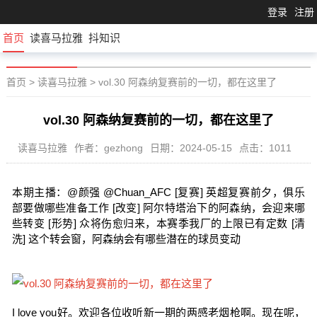
登录
注册
首页
读喜马拉雅
抖知识
首页
>
读喜马拉雅
>
vol.30 阿森纳复赛前的一切，都在这里了
vol.30 阿森纳复赛前的一切，都在这里了
读喜马拉雅
作者：gezhong
日期：2024-05-15
点击：1011
本期主播：@颜强 @Chuan_AFC [复赛] 英超复赛前夕，俱乐
部要做哪些准备工作 [改变] 阿尔特塔治下的阿森纳，会迎来哪
些转变 [形势] 众将伤愈归来，本赛季我厂的上限已有定数 [清
洗] 这个转会窗，阿森纳会有哪些潜在的球员变动
I love you好。欢迎各位收听新一期的两感老烟枪啊。现在呢，