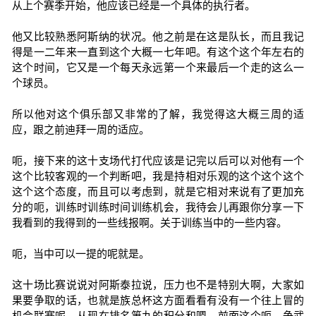
从上个赛季开始，他应该已经是一个具体的执行者。
他又比较熟悉阿斯纳的状况。他之前是在这是队长，而且我记
得是一二年来一直到这个大概一七年吧。有这个这个年左右的
这个时间，它又是一个每天永远第一个来最后一个走的这么一
个球员。
所以他对这个俱乐部又非常的了解，我觉得这大概三周的适
应，跟之前迪拜一周的适应。
呃，接下来的这十支场代打代应该是记完以后可以对他有一个
这个比较客观的一个判断吧，我是持相对乐观的这个这个这个
这个这个态度，而且可以考虑到，就是它相对来说有了更加充
分的呃，训练时训练时间训练机会，我待会儿再跟你分享一下
我看到的我得到的一些线报啊。关于训练当中的一些内容。
呃，当中可以一提的呢就是。
这十场比赛说说对阿斯泰拉说，压力也不是特别大啊，大家如
果要争取的话，也就是族总杯这方面看看有没有一个往上冒的
机会联赛呢，从现在排名第九的积分和嗯，前面这个呃，争武