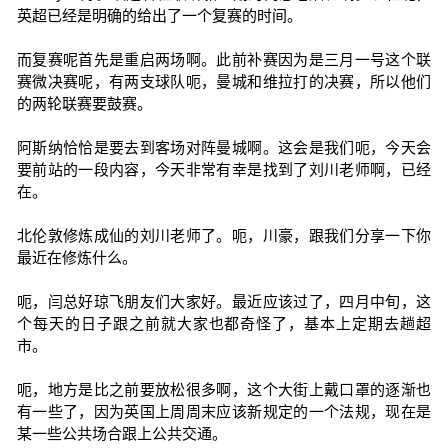
英超已经是明确的给出了一个复赛的时间。
而复赛呢首先是重启两场啊。此前补赛因为是三月一号这个联
赛微决赛呢，有两支球队呃，曼城和维拉打的决赛，所以他们
的两轮联赛要鼓赛。
阿斯纳恰恰是要去到客场对阵曼城啊。这会是我们呃，今天会
要前站的一段内容，今天非常有幸是找到了刘川老师啊，已经
在。
北伦敦修炼成仙的刘川老师了。呃，川豪，跟我们分享一下你
最近在修炼什么。
呃，闫总好琼飞朋友们大家好。最近应该过了，四月中旬，这
个每天的日子跟之前就大家也都奇怪了，基本上定期去趟超
市。
呃，地方是比之前要放松很多啊，这个大街上戴口罩的逐渐也
有一些了，因为英国上周周末应该新规定的一个法规，现在是
某一些公共场合跟上公共交通。