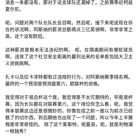
消息一条都没有，那对于这支球队还漏掉了。之前赛季初柯兹
夏尔尼。
呃，问题对两个队长队长反目啊。然后呢，接下来呃说现在存
在的状况啊，阿斯纳的薪资总额两点三亿英镑啊，非常非常之
高，这个没有欧冠。
这种薪资是根本无法违纪的啊。 呃，在隔离期间有哪些球员
啊，违背了这个社交安全距离的赢列出来的名单是包括大卫主
义资佩佩啊。
扎卡以及拉卡泽特都有过违规的行为，对阿斯纳赛季排名啊。
最终的一个预测是预测盘第六，欧联杯的资格。
我觉得对于祖总杯这个我，我觉得是不太可期待的，毕竟是杯
赛，因为长队都在对联赛第六，这个排位你怎么看，呃，我觉
得本联赛这边还是很微妙的，你像包括之前一度以为前次已经
稳了的切尔西，到后期他也出现了一个问题，所以今年上半赛
程是非常奇怪的。 除了这个莱斯特，呃曼辰，呃，就是利物浦
一枝独秀？