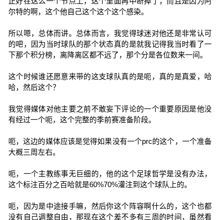
正好在这么一个节点上，这个里面再中断掉了，而且是因为阿
尔特的啊，这个他自己这个这个这个感染。
所以嗯，总体而讲。总体而言，我觉得球迷对他还是非常认可
的吧，因为当时球队的那个状态真的是就我记得我当时看了一
下那个积分榜，离降离区都不远了，那个分是各位数来一间。
这个时候谁还愿意来带的这支球队真的是呃，真的是真爱，哈
哈，然后这个？
我觉得媒体对他主要之前不敢妄下评论的一个重要原因是他没
有经过一个呃，这个完整的季前赛准备阶段。
呃，这边的媒体应该是觉得如果没有一个prc的这个，一个准备
大概三周左右。
呃，一个主教练事无巨细的，他的这个足球哲学是没有办法，
这个标注百分之百哈就是60%70%灌注到这个球队上的。
呃，因为是中途接手嘛，然后你这个阵容啊什么的，这个也都
没有自己调整自由，那现在这个差不多有三周的时间，虽然看