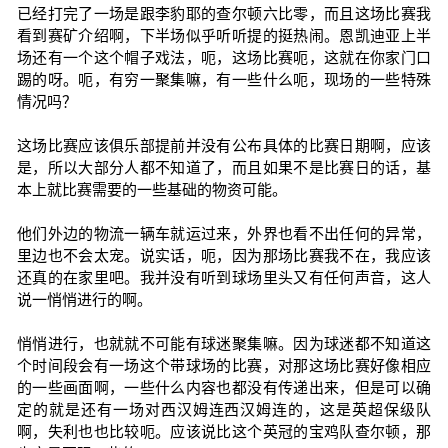
已经打完了一场是跟李豹耶的查尔顿六比零，而且这场比赛我
看到赛矿介绍啊，下半场似乎听听提的挺热闹。恩凯迪亚上半
场还有一个这个帽子戏法，呃，这场比赛呃，这就在你家门口
踢的呀。呃，有穷一聚集嘛，有一些什么呃，现场的一些特殊
情况吗？
这场比赛应该俱乐部提前并没有公布具体的比赛日期啊，应该
是，所以大部分人都不知道了，而且如果不是比赛日的话，基
本上就比赛需要的一些基础的物资可能。
他们外边的物流一辆车就运过来，外界也看不出任何的异常，
里边也不会太宠。说实话，呃，因为那场比赛我不在，我应该
还真的在家里吧。我并没有听到球场里头又有任何声音，这人
说一悄悄进行的啊。
悄悄进行，也就就不可能有球迷聚集嘛。因为球迷都不知道这
个时间段会有一场这个带球场的比赛，对那这场比赛好像相应
的一些画面啊，一些什么内容也都没有传递出来，但是可以确
定的就是还有一场对西汉姆连西汉姆连的，这是英超保级队
啊，失利也也比较呃。应该说比这个英冠的宝鸡队查尔顿，那