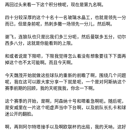
再回过头来看一下这个积分榜呢，现在是第九名啊。
四十分较深厚的这个十名十一名玻璃水晶工，也就是领先一分
而已，但是身前呢，热刺多撒一场领先一分儿，然后啊。
谢飞，连狼队也只是比我们多三分呃，然后曼联多五分，切尔
西多八分，这就是你能看到的上限。
和或者说是下限吧，下限我觉得怎么着没有想象要往下下面再
掉这个也不太可能啊。而且今天啊。
今天魏茂开始就做这些球队的重新的前瞻了啊，围绕几个问题
呢，我在这可以跟大家分享一下就是呃，一个是对阿斯纳这个
赛季前期的回顾，我的天呢我我，你念一下啊。
这个赛季的开始，是啊，阿森纳十号和嗯着急啊呃。随后呢，
是安威里在一片这个呃虚声当中下台啊，以及前队长扎卡和球
迷公开的翻脸。
啊，再到阿尔特塔接手以及啊欧联杯的出局，我的天呐，这好