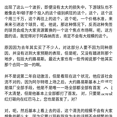
出现了这么一个波折，即便没有太大的损失中，下游球队也不
敢像去年f顿子那个投入的这个级别疯狂的这个，这个，这个这
个用三千万，这个再往上的这个，这个呃，一个价格水准，来
来来引进这个球员，呃，他说，那这种情况下，反而这种免签
的球员会成为大家资源置换的一个这个焦点市场啊。呃，这方
面的话，我觉得对于阿森纳而言，肯定不会有大规模的这个。
原因因为去年其实买了不少人，对这部分人要不因为同种原
因，并没有达到大家预期的表现，但是呢，又没有踏进到那个
地步，包括大约路易斯。最近大家也有一些传闻说那个他其实
那个合同一加一的啊。
并不是说第二年自动激活，但是看现在这个状况，他应该社会
流不对的，因为阿尔特塔上场之后，大约路易斯基本上应该它
是煤厂全部手段，他是不是唯一一场全部都全部有首发权，我
不太清楚，但是他基本上全部都打了首发。 对，只要是没有被
红灯砸向在红巴马上，您也是首发了，对？
对，呃，然后基本上看上去的话，这个清洗的规模不会有大家
想象的那么大，因为它要以现有阵容为主的话题不会频繁的洗