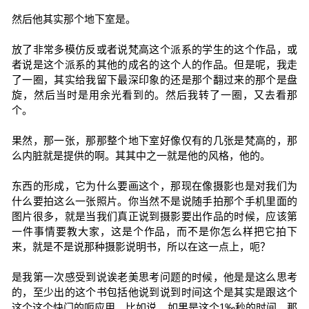
然后他其实那个地下室是。
放了非常多模仿反或者说梵高这个派系的学生的这个作品，或
者说是这个派系的其他的成名的这个人的作品。但是呢，我走
了一圈，其实给我留下最深印象的还是那个翻过来的那个是盘
旋，然后当时是用余光看到的。然后我转了一圈，又去看那
个。
果然，那一张，那那整个地下室好像仅有的几张是梵高的，那
么内脏就是提供的啊。其其中之一就是他的风格，他的。
东西的形成，它为什么要画这个，那现在像摄影也是对我们为
什么要拍这么一张照片。你当然不是说随手拍那个手机里面的
图片很多，就是当我们真正说到摄影要出作品的时候，应该第
一件事情要教大家，这是个作品，而不是你怎么样把它拍下
来，就是不是说那种摄影说明书，所以在这一点上，呃？
是我第一次感受到说诶老美思考问题的时候，他是是这么思考
的，至少出的这个书包括他说到说到时间这个是其实是跟这个
这个这个快门的呃应用。比如说，如果是这个1‰秒的时间，那