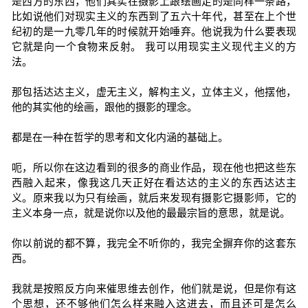
是西方的东西，他们其实在摄影上跟绘画走的是同样一条路，
比如说他们对现实主义的东西到了五六十年代，甚至在上个世
纪初的是一九零几年的时候就开始唾弃。他说我为什么要表现
它就是向一个食物来反射。 我可以用现实主义现代主义的方
法。
那包括达达主义，虚无主义，解构主义，立体主义，他摆他，
他的其实他的绘画，跟他的摄影的理念。
都是在一种在哲学的思考和文化内涵的基础上。
呃，所以你在这边看到的很多的商业作品，现在他也把这些东
西融入起来，像我这几天正好在看达达的主义的东西达达主
义。原来我以为只有绘画，就后来发现有摄影它摄影师，它的
主义本身一点，就是说你以及他的最最宗旨的意思，就是说。
你以前说的都不算，我完全不听你的，我完全摒弃你的这套东
西。
我就是按照反方向来催思维去创作，他们就是说，但是你有这
个思想，还不够他们怎么样来融入这进去，而且还可是怎么