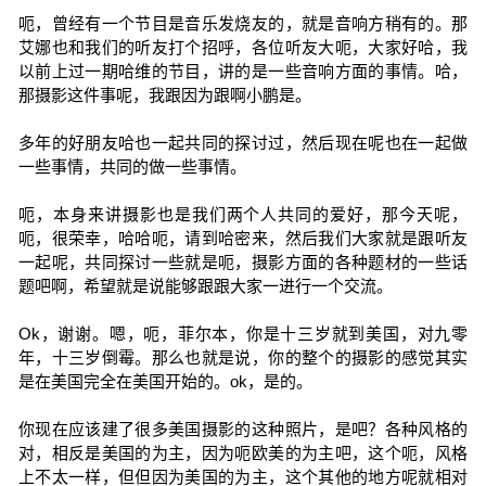
呃，曾经有一个节目是音乐发烧友的，就是音响方稍有的。那
艾娜也和我们的听友打个招呼，各位听友大呃，大家好哈，我
以前上过一期哈维的节目，讲的是一些音响方面的事情。哈，
那摄影这件事呢，我跟因为跟啊小鹏是。
多年的好朋友哈也一起共同的探讨过，然后现在呢也在一起做
一些事情，共同的做一些事情。
呃，本身来讲摄影也是我们两个人共同的爱好，那今天呢，
呃，很荣幸，哈哈呃，请到哈密来，然后我们大家就是跟听友
一起呢，共同探讨一些就是呃，摄影方面的各种题材的一些话
题吧啊，希望就是说能够跟跟大家一进行一个交流。
Ok，谢谢。嗯，呃，菲尔本，你是十三岁就到美国，对九零
年，十三岁倒霉。那么也就是说，你的整个的摄影的感觉其实
是在美国完全在美国开始的。ok，是的。
你现在应该建了很多美国摄影的这种照片，是吧？各种风格的
对，相反是美国的为主，因为呃欧美的为主吧，这个呃，风格
上不太一样，但但因为美国的为主，这个其他的地方呢就相对