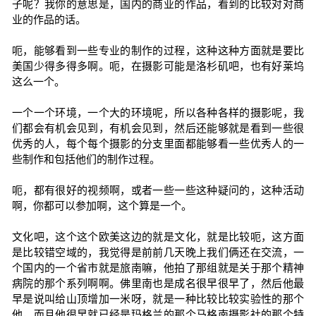
子呢？我你的意思是，国内的商业的作品，看到的比较对对商
业的作品的话。
呃，能够看到一些专业的制作的过程，这种这种方面就是要比
美国少得多得多啊。呃，在摄影可能是洛杉矶吧，也有好莱坞
这么一个。
一个一个环境，一个大的环境呢，所以各种各样的摄影呢，我
们都会有机会见到，有机会见到，然后还能够就是看到一些很
优秀的人，每个每个摄影的分支里面都能够看一些优秀人的一
些制作和包括他们的制作过程。
呃，都有很好的视频啊，或者一些一些这种疑问的，这种活动
啊，你都可以参加啊，这个算是一个。
文化吧，这个这个欧美这边的就是文化，就是比较呃，这方面
是比较错空域的，我觉得是前前几天晚上我们俩还在交流，一
个国内的一个省市就是旅南嘛，他拍了那组就是关于那个精神
病院的那个系列啊啊。佛里南也是成名很早很早了，然后他最
早是说叫给山顶增加一米呀，就是一种比较比较实验性的那个
他，而且他很早就已经是玛格兰的那个马格南摄影社的那个特